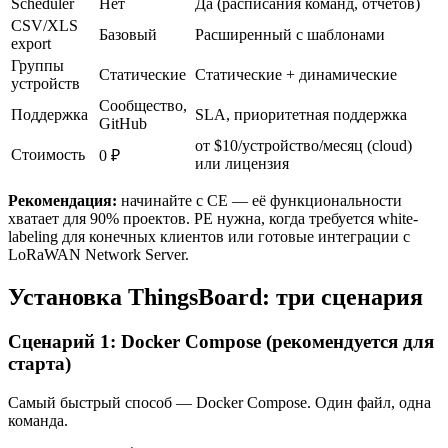
Scheduler
Нет
Да (расписания команд, отчётов)
CSV/XLS
Базовый
Расширенный с шаблонами
export
Группы
Статические
Статические + динамические
устройств
Сообщество,
Поддержка
SLA, приоритетная поддержка
GitHub
от $10/устройство/месяц (cloud)
Стоимость
0 ₽
или лицензия
Рекомендация:
начинайте с CE — её функциональности
хватает для 90% проектов. PE нужна, когда требуется white-
labeling для конечных клиентов или готовые интеграции с
LoRaWAN Network Server.
Установка ThingsBoard: три сценария
Сценарий 1: Docker Compose (рекомендуется для
старта)
Самый быстрый способ — Docker Compose. Один файл, одна
команда.