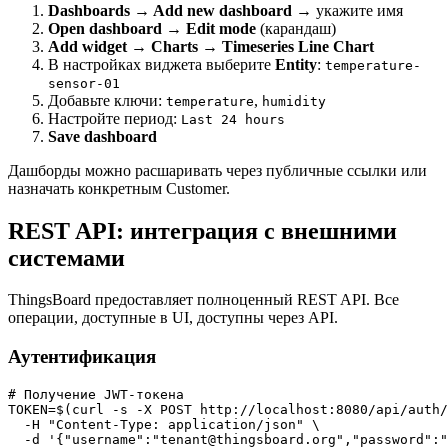
Dashboards → Add new dashboard
→ укажите имя
Open dashboard → Edit mode
(карандаш)
Add widget → Charts → Timeseries Line Chart
В настройках виджета выберите
Entity
:
temperature-
sensor-01
Добавьте ключи:
,
temperature
humidity
Настройте период:
Last 24 hours
Save dashboard
Дашборды можно расшаривать через публичные ссылки или
назначать конкретным Customer.
REST API: интеграция с внешними
системами
ThingsBoard предоставляет полноценный REST API. Все
операции, доступные в UI, доступны через API.
Аутентификация
# Получение JWT-токена

TOKEN=$(curl -s -X POST http://localhost:8080/api/auth/
  -H "Content-Type: application/json" \

  -d '{"username":"tenant@thingsboard.org","password":"