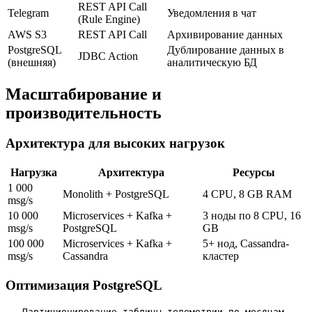
REST API Call
Telegram
Уведомления в чат
(Rule Engine)
AWS S3
REST API Call
Архивирование данных
PostgreSQL
Дублирование данных в
JDBC Action
(внешняя)
аналитическую БД
Масштабирование и
производительность
Архитектура для высоких нагрузок
Нагрузка
Архитектура
Ресурсы
1 000
Monolith + PostgreSQL
4 CPU, 8 GB RAM
msg/s
10 000
Microservices + Kafka +
3 ноды по 8 CPU, 16
msg/s
PostgreSQL
GB
100 000
Microservices + Kafka +
5+ нод, Cassandra-
msg/s
Cassandra
кластер
Оптимизация PostgreSQL
-- Партиционирование таблицы телеметрии по месяцам
