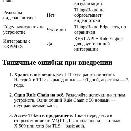
шлюзы
визуализации
ThingsBoard не
Реалтайм-
Нет
обрабатывает
видеоаналитика
видеопотоки
Edge-вычисления на
ThingsBoard Edge есть, но
Частично
устройстве
ограничен
REST API + Rule Engine
Интеграция с
Да
для двусторонней
ERP/MES
интеграции
Типичные ошибки при внедрении
Хранить всё вечно.
Без TTL база растёт линейно.
Настройте TTL: сырые данные — 90 дней, агрегаты — 2
года.
Один Rule Chain на всё.
Разделяйте цепочки по типам
устройств. Один общий Rule Chain с 50 нодами —
неуправляемый хаос.
Access Token в продакшене.
Токен передаётся в
открытом виде по MQTT. Для продакшена — только
X.509 или хотя бы TLS + basic auth.