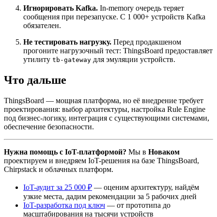
Игнорировать Kafka.
In-memory очередь теряет
сообщения при перезапуске. С 1 000+ устройств Kafka
обязателен.
Не тестировать нагрузку.
Перед продакшеном
прогоните нагрузочный тест: ThingsBoard предоставляет
утилиту
для эмуляции устройств.
tb-gateway
Что дальше
ThingsBoard — мощная платформа, но её внедрение требует
проектирования: выбор архитектуры, настройка Rule Engine
под бизнес-логику, интеграция с существующими системами,
обеспечение безопасности.
Нужна помощь с IoT-платформой?
Мы в
Новаком
проектируем и внедряем IoT-решения на базе ThingsBoard,
Chirpstack и облачных платформ.
IoT-аудит за 25 000 ₽
— оценим архитектуру, найдём
узкие места, дадим рекомендации за 5 рабочих дней
IoT-разработка под ключ
— от прототипа до
масштабирования на тысячи устройств