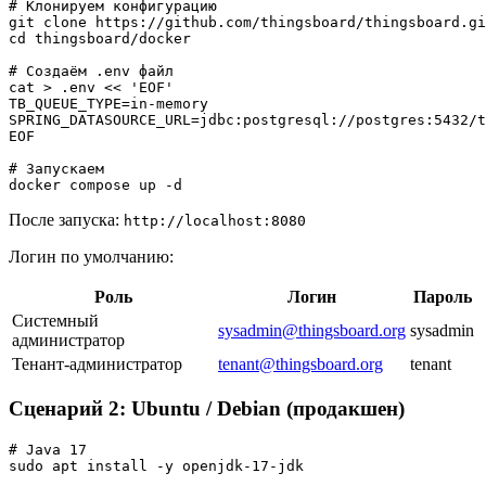
# Клонируем конфигурацию

git clone https://github.com/thingsboard/thingsboard.gi
cd thingsboard/docker

# Создаём .env файл

cat > .env << 'EOF'

TB_QUEUE_TYPE=in-memory

SPRING_DATASOURCE_URL=jdbc:postgresql://postgres:5432/t
EOF

# Запускаем

После запуска:
http://localhost:8080
Логин по умолчанию:
Роль
Логин
Пароль
Системный
sysadmin@thingsboard.org
sysadmin
администратор
Тенант-администратор
tenant@thingsboard.org
tenant
Сценарий 2: Ubuntu / Debian (продакшен)
# Java 17

sudo apt install -y openjdk-17-jdk
