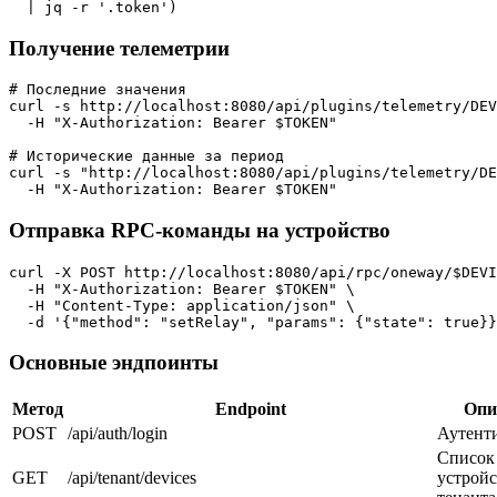
Получение телеметрии
# Последние значения

curl -s http://localhost:8080/api/plugins/telemetry/DEV
  -H "X-Authorization: Bearer $TOKEN"

# Исторические данные за период

curl -s "http://localhost:8080/api/plugins/telemetry/DE
Отправка RPC-команды на устройство
curl -X POST http://localhost:8080/api/rpc/oneway/$DEVI
  -H "X-Authorization: Bearer $TOKEN" \

  -H "Content-Type: application/json" \

Основные эндпоинты
Метод
Endpoint
Опи
POST
/api/auth/login
Аутент
Список
GET
/api/tenant/devices
устройс