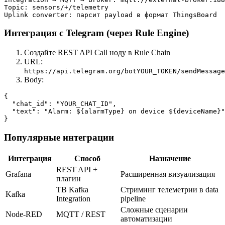
Topic: sensors/+/telemetry

Интеграция с Telegram (через Rule Engine)
Создайте REST API Call ноду в Rule Chain
URL:
https://api.telegram.org/botYOUR_TOKEN/sendMessage
Body:
{

  "chat_id": "YOUR_CHAT_ID",

  "text": "Alarm: ${alarmType} on device ${deviceName}"

Популярные интеграции
Интеграция
Способ
Назначение
REST API +
Grafana
Расширенная визуализация
плагин
TB Kafka
Стриминг телеметрии в data
Kafka
Integration
pipeline
Сложные сценарии
Node-RED
MQTT / REST
автоматизации