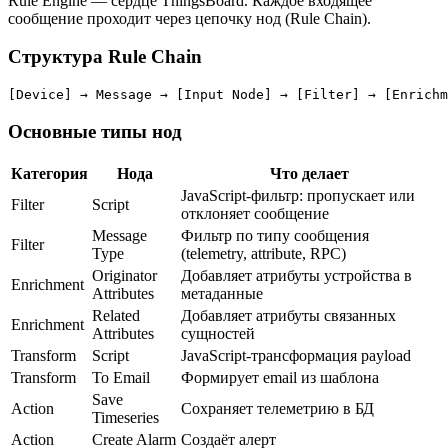
Rule Engine — сердце ThingsBoard. Каждое входящее
сообщение проходит через цепочку нод (Rule Chain).
Структура Rule Chain
Основные типы нод
Категория
Нода
Что делает
JavaScript-фильтр: пропускает или
Filter
Script
отклоняет сообщение
Message
Фильтр по типу сообщения
Filter
Type
(telemetry, attribute, RPC)
Originator
Добавляет атрибуты устройства в
Enrichment
Attributes
метаданные
Related
Добавляет атрибуты связанных
Enrichment
Attributes
сущностей
Transform
Script
JavaScript-трансформация payload
Transform
To Email
Формирует email из шаблона
Save
Action
Сохраняет телеметрию в БД
Timeseries
Action
Create Alarm
Создаёт алерт