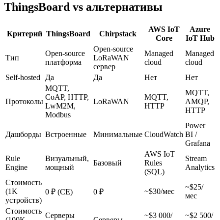
ThingsBoard vs альтернативы
AWS IoT
Azure
Критерий
ThingsBoard
Chirpstack
Core
IoT Hub
Open-source
Open-source
Managed
Managed
Тип
LoRaWAN
платформа
cloud
cloud
сервер
Self-hosted
Да
Да
Нет
Нет
MQTT,
MQTT,
CoAP, HTTP,
MQTT,
Протоколы
LoRaWAN
AMQP,
LwM2M,
HTTP
HTTP
Modbus
Power
Дашборды
Встроенные
Минимальные
CloudWatch
BI /
Grafana
AWS IoT
Rule
Визуальный,
Stream
Базовый
Rules
Engine
мощный
Analytics
(SQL)
Стоимость
~$25/
(1K
~$30/мес
0 ₽ (CE)
0 ₽
мес
устройств)
Стоимость
Серверы
~$3 000/
~$2 500/
(100K
Серверы