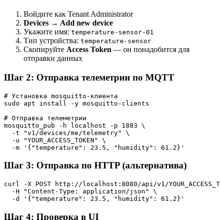
Войдите как Tenant Administrator
Devices → Add new device
Укажите имя:
temperature-sensor-01
Тип устройства:
temperature-sensor
Скопируйте
Access Token
— он понадобится для
отправки данных
Шаг 2: Отправка телеметрии по MQTT
# Установка mosquitto-клиента

sudo apt install -y mosquitto-clients

# Отправка телеметрии

mosquitto_pub -h localhost -p 1883 \

  -t "v1/devices/me/telemetry" \

  -u "YOUR_ACCESS_TOKEN" \

Шаг 3: Отправка по HTTP (альтернатива)
curl -X POST http://localhost:8080/api/v1/YOUR_ACCESS_T
  -H "Content-Type: application/json" \

Шаг 4: Проверка в UI