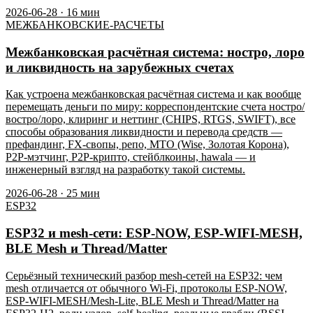
2026-06-28
·
16
мин
МЕЖБАНКОВСКИЕ-РАСЧЕТЫ
Межбанковская расчётная система: ностро, лоро
и ликвидность на зарубежных счетах
Как устроена межбанковская расчётная система и как вообще
перемещать деньги по миру: корреспондентские счета ностро/
востро/лоро, клиринг и неттинг (CHIPS, RTGS, SWIFT), все
способы образования ликвидности и перевода средств —
префандинг, FX-свопы, репо, MTO (Wise, Золотая Корона),
P2P-мэтчинг, P2P-крипто, стейблкоины, hawala — и
инженерный взгляд на разработку такой системы.
2026-06-28
·
25
мин
ESP32
ESP32 и mesh-сети: ESP-NOW, ESP-WIFI-MESH,
BLE Mesh и Thread/Matter
Серьёзный технический разбор mesh-сетей на ESP32: чем
mesh отличается от обычного Wi-Fi, протоколы ESP-NOW,
ESP-WIFI-MESH/Mesh-Lite, BLE Mesh и Thread/Matter на