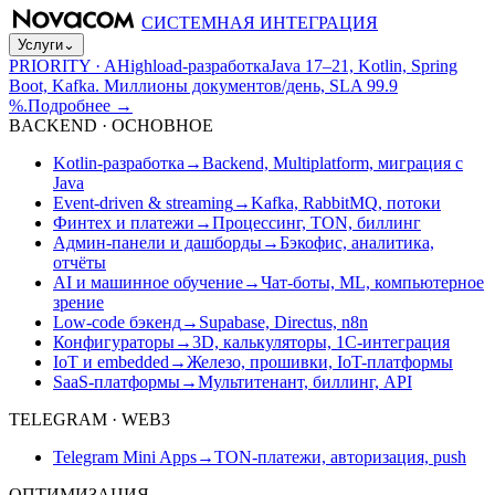
СИСТЕМНАЯ ИНТЕГРАЦИЯ
Услуги
⌄
PRIORITY · A
Highload-разработка
Java 17–21, Kotlin, Spring
Boot, Kafka. Миллионы документов/день, SLA 99.9
%.
Подробнее
→
BACKEND · ОСНОВНОЕ
Kotlin-разработка
→
Backend, Multiplatform, миграция с
Java
Event-driven & streaming
→
Kafka, RabbitMQ, потоки
Финтех и платежи
→
Процессинг, TON, биллинг
Админ-панели и дашборды
→
Бэкофис, аналитика,
отчёты
AI и машинное обучение
→
Чат-боты, ML, компьютерное
зрение
Low-code бэкенд
→
Supabase, Directus, n8n
Конфигураторы
→
3D, калькуляторы, 1С-интеграция
IoT и embedded
→
Железо, прошивки, IoT-платформы
SaaS-платформы
→
Мультитенант, биллинг, API
TELEGRAM · WEB3
Telegram Mini Apps
→
TON-платежи, авторизация, push
ОПТИМИЗАЦИЯ