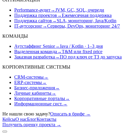
Performance-аудит
→
JVM, GC, SQL, очереди
Поддержка проектов
→
Ежемесячная поддержка
Поддержка сайтов
→
SLA, мониторинг, Java/Kotlin
IT-аутсорсинг
→
Серверы, DevOps, мониторинг 24/7
КОМАНДЫ
Аутстаффинг Senior
→
Java / Kotlin · 1–3 дня
Выделенная команда
→
T&M или fixed price
Заказная разработка
→
ПО под ключ от ТЗ до запуска
КОРПОРАТИВНЫЕ СИСТЕМЫ
CRM-системы
→
ERP-системы
→
Бизнес-приложения
→
Личные кабинеты
→
Корпоративные порталы
→
Информационные сист.
→
Не нашли свою задачу?
Описать в брифе
→
Кейсы
О нас
Блог
Контакты
Получить оценку проекта
→