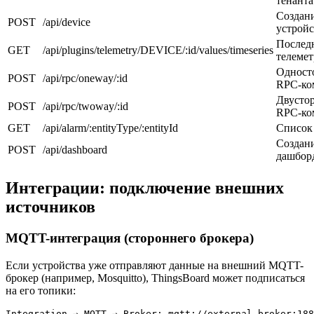
тенанта
Создан
POST
/api/device
устройс
Послед
GET
/api/plugins/telemetry/DEVICE/:id/values/timeseries
телемет
Одност
POST
/api/rpc/oneway/:id
RPC-ко
Двусто
POST
/api/rpc/twoway/:id
RPC-ко
GET
/api/alarm/:entityType/:entityId
Список
Создан
POST
/api/dashboard
дашбор
Интеграции: подключение внешних
источников
MQTT-интеграция (стороннего брокера)
Если устройства уже отправляют данные на внешний MQTT-
брокер (например, Mosquitto), ThingsBoard может подписаться
на его топики:
Integration → MQTT → Broker: mqtt://external-broker:188