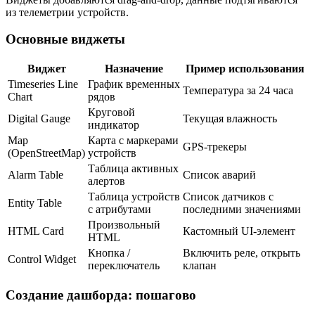
из телеметрии устройств.
Основные виджеты
Виджет
Назначение
Пример использования
Timeseries Line
График временных
Температура за 24 часа
Chart
рядов
Круговой
Digital Gauge
Текущая влажность
индикатор
Map
Карта с маркерами
GPS-трекеры
(OpenStreetMap)
устройств
Таблица активных
Alarm Table
Список аварий
алертов
Таблица устройств
Список датчиков с
Entity Table
с атрибутами
последними значениями
Произвольный
HTML Card
Кастомный UI-элемент
HTML
Кнопка /
Включить реле, открыть
Control Widget
переключатель
клапан
Создание дашборда: пошагово