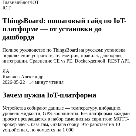
Главная
/
Блог
/
IOT
IOT
ThingsBoard: пошаговый гайд по IoT-
платформе — от установки до
дашборда
Полное руководство по ThingsBoard на русском: установка,
подключение устройств, телеметрия, правила, дашборды,
интеграции. Сравнение CE vs PE, Docker-деплой, REST API.
ЯА
Яковлев Александр
2026-05-22
·
14
минут чтения
Зачем нужна IoT-платформа
Устройства собирают данные — температуру, вибрацию,
уровень жидкости, GPS-координаты. Без платформы каждый
проект превращается в набор самописных скриптов: MQTT-
брокер здесь, база там, Grafana сбоку. Это работает на 10
устройствах, но ломается на 1 000.