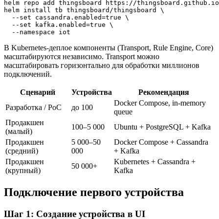
helm repo add thingsboard https://thingsboard.github.io
helm install tb thingsboard/thingsboard \

  --set cassandra.enabled=true \

  --set kafka.enabled=true \

В Kubernetes-деплое компоненты (Transport, Rule Engine, Core)
масштабируются независимо. Transport можно
масштабировать горизонтально для обработки миллионов
подключений.
Сценарий
Устройства
Рекомендация
Docker Compose, in-memory
Разработка / PoC
до 100
queue
Продакшен
100–5 000
Ubuntu + PostgreSQL + Kafka
(малый)
Продакшен
5 000–50
Docker Compose + Cassandra
(средний)
000
+ Kafka
Продакшен
Kubernetes + Cassandra +
50 000+
(крупный)
Kafka
Подключение первого устройства
Шаг 1: Создание устройства в UI