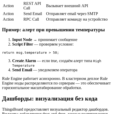
REST API
Action
Вызывает внешний API
Call
Action
Send Email
Отправляет email через SMTP
Action
RPC Call
Отправляет команду на устройство
Пример: алерт при превышении температуры
Input Node
→ принимает сообщение
Script Filter
— проверяем условие:
Create Alarm
— если true, создаём алерт типа
High
Temperature
Send Email
— уведомляем оператора
Rule Engine работает асинхронно. В кластерном деплое Rule
Engine ноды распределяются по серверам — это обеспечивает
горизонтальное масштабирование обработки.
Дашборды: визуализация без кода
ThingsBoard предоставляет визуальный редактор дашбордов.
Виджеты добавляются drag-and-drop, данные подтягиваются