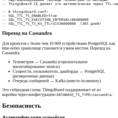
-- ThingsBoard CE делает это автоматически через TTL-на
-- В thingsboard.conf:

-- SQL_TTL_TS_ENABLED=true

-- SQL_TTL_TS_EXECUTION_INTERVAL=86400000

Переход на Cassandra
Для проектов с более чем 10 000 устройствами PostgreSQL как
time-series хранилище становится узким местом. Переход на
Cassandra:
Телеметрия → Cassandra (горизонтальное
масштабирование записи)
Сущности, пользователи, дашборды → PostgreSQL
(реляционные данные)
Очередь сообщений → Kafka (вместо in-memory)
Это гибридная схема: ThingsBoard поддерживает её из
коробки через конфигурацию
.
DATABASE_TS_TYPE=cassandra
Безопасность
Аутентификация устройств