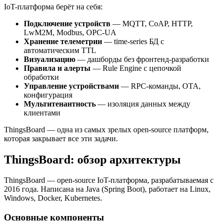
IoT-платформа берёт на себя:
Подключение устройств
— MQTT, CoAP, HTTP,
LwM2M, Modbus, OPC-UA
Хранение телеметрии
— time-series БД с
автоматическим TTL
Визуализацию
— дашборды без фронтенд-разработки
Правила и алерты
— Rule Engine с цепочкой
обработки
Управление устройствами
— RPC-команды, OTA,
конфигурация
Мультитенантность
— изоляция данных между
клиентами
ThingsBoard — одна из самых зрелых open-source платформ,
которая закрывает все эти задачи.
ThingsBoard: обзор архитектуры
ThingsBoard — open-source IoT-платформа, разрабатываемая с
2016 года. Написана на Java (Spring Boot), работает на Linux,
Windows, Docker, Kubernetes.
Основные компоненты