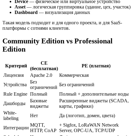
Device
— физическое или виртуальное устройство
Asset
— логическая группировка (здание, цех, участок)
Dashboard
— визуализация данных
Такая модель подходит и для одного проекта, и для SaaS-
платформы с сотнями клиентов.
Community Edition vs Professional
Edition
CE
Критерий
PE (платная)
(бесплатная)
Лицензия
Apache 2.0
Коммерческая
Без
Устройства
Без ограничений
ограничений
Rule Engine
Полный
Полный + дополнительные ноды
Базовые
Расширенные виджеты (SCADA,
Дашборды
виджеты
карты, графики)
White-
Нет
Да (логотип, домен, цвета)
labeling
MQTT,
+ Sigfox, LoRaWAN Network
Интеграции
HTTP, CoAP
Server, OPC-UA, TCP/UDP