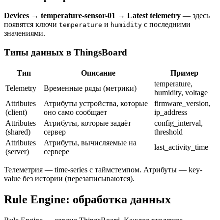
Devices → temperature-sensor-01 → Latest telemetry
— здесь
появятся ключи
и
с последними
temperature
humidity
значениями.
Типы данных в ThingsBoard
Тип
Описание
Пример
temperature,
Telemetry
Временные ряды (метрики)
humidity, voltage
Attributes
Атрибуты устройства, которые
firmware_version,
(client)
оно само сообщает
ip_address
Attributes
Атрибуты, которые задаёт
config_interval,
(shared)
сервер
threshold
Attributes
Атрибуты, вычисляемые на
last_activity_time
(server)
сервере
Телеметрия — time-series с таймстемпом. Атрибуты — key-
value без истории (перезаписываются).
Rule Engine: обработка данных