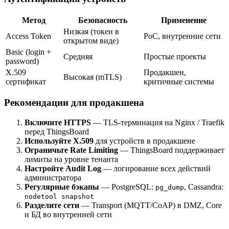
Метод
Безопасность
Применение
Низкая (токен в
Access Token
PoC, внутренние сети
открытом виде)
Basic (login +
Средняя
Простые проекты
password)
X.509
Продакшен,
Высокая (mTLS)
сертификат
критичные системы
Рекомендации для продакшена
Включите HTTPS
— TLS-терминация на Nginx / Traefik
перед ThingsBoard
Используйте X.509
для устройств в продакшене
Ограничьте Rate Limiting
— ThingsBoard поддерживает
лимиты на уровне тенанта
Настройте Audit Log
— логирование всех действий
администратора
Регулярные бэкапы
— PostgreSQL:
, Cassandra:
pg_dump
nodetool snapshot
Разделите сети
— Transport (MQTT/CoAP) в DMZ, Core
и БД во внутренней сети