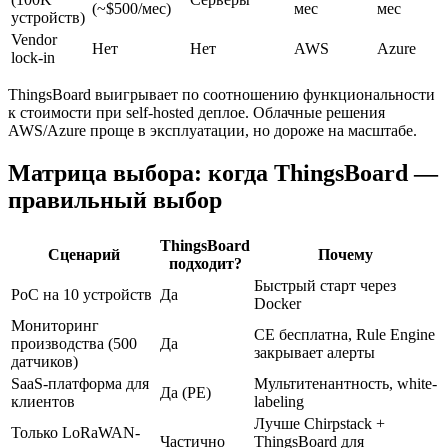
(~$500/мес)
мес
мес
устройств)
Vendor
Нет
Нет
AWS
Azure
lock-in
ThingsBoard выигрывает по соотношению функциональности
к стоимости при self-hosted деплое. Облачные решения
AWS/Azure проще в эксплуатации, но дороже на масштабе.
Матрица выбора: когда ThingsBoard —
правильный выбор
ThingsBoard
Сценарий
Почему
подходит?
Быстрый старт через
PoC на 10 устройств
Да
Docker
Мониторинг
CE бесплатна, Rule Engine
производства (500
Да
закрывает алерты
датчиков)
SaaS-платформа для
Мультитенантность, white-
Да (PE)
клиентов
labeling
Лучше Chirpstack +
Только LoRaWAN-
Частично
ThingsBoard для