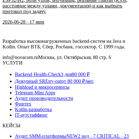
ESP32-H2, роли узлов, self-healing, реальные грабли (RSSI,
расстояние между узлами, документация) и как выбрать
протокол под задачу.
2026-06-28
·
17
мин
Разработка высоконагруженных backend-систем на Java и
Kotlin. Опыт ВТБ, Сбер, Росбанк, госсектор. С 1999 года.
info@novacom.ru
Москва, ул. Октябрьская, 80 стр. 6
УСЛУГИ
Backend Health-Check
3 дня
80 000 ₽
Дежурный SRE
try-out
от 80 000 ₽/мес
Highload и микросервисы
Telegram Mini Apps
Аудит производительности
Финтех
Kotlin-разработка
IT-аутстаффинг
КЕЙСЫ
Аудит SMM-платформы
NEW
2 нед · 7 CRITICAL · 23