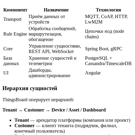
Компонент
Назначение
Технология
Приём данных от
MQTT, CoAP, HTTP,
Transport
устройств
LwM2M
Обработка сообщений,
Цепочки нод (node
Rule Engine
маршрутизация,
chains)
обогащение
Управление сущностями,
Core
Spring Boot, gRPC
REST API, WebSocket
База
Хранение сущностей и
PostgreSQL +
данных
телеметрии
Cassandra/TimescaleDB
Дашборды,
UI
Angular
администрирование
Иерархия сущностей
ThingsBoard оперирует иерархией:
Tenant
→
Customer
→
Device / Asset / Dashboard
Tenant
— арендатор платформы (компания или проект)
Customer
— клиент тенанта (подрядчик, филиал,
конечный пользователь)