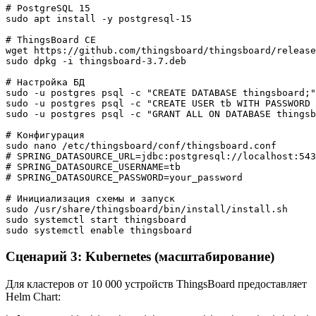
# PostgreSQL 15

sudo apt install -y postgresql-15

# ThingsBoard CE

wget https://github.com/thingsboard/thingsboard/release
sudo dpkg -i thingsboard-3.7.deb

# Настройка БД

sudo -u postgres psql -c "CREATE DATABASE thingsboard;"

sudo -u postgres psql -c "CREATE USER tb WITH PASSWORD 
sudo -u postgres psql -c "GRANT ALL ON DATABASE thingsb
# Конфигурация

sudo nano /etc/thingsboard/conf/thingsboard.conf

# SPRING_DATASOURCE_URL=jdbc:postgresql://localhost:543
# SPRING_DATASOURCE_USERNAME=tb

# SPRING_DATASOURCE_PASSWORD=your_password

# Инициализация схемы и запуск

sudo /usr/share/thingsboard/bin/install/install.sh

sudo systemctl start thingsboard

Сценарий 3: Kubernetes (масштабирование)
Для кластеров от 10 000 устройств ThingsBoard предоставляет
Helm Chart: