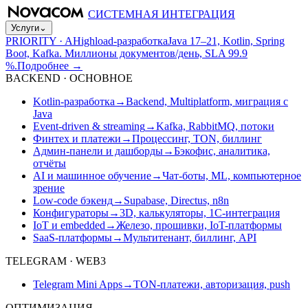
СИСТЕМНАЯ ИНТЕГРАЦИЯ
Услуги
⌄
PRIORITY · A
Highload-разработка
Java 17–21, Kotlin, Spring
Boot, Kafka. Миллионы документов/день, SLA 99.9
%.
Подробнее
→
BACKEND · ОСНОВНОЕ
Kotlin-разработка
→
Backend, Multiplatform, миграция с
Java
Event-driven & streaming
→
Kafka, RabbitMQ, потоки
Финтех и платежи
→
Процессинг, TON, биллинг
Админ-панели и дашборды
→
Бэкофис, аналитика,
отчёты
AI и машинное обучение
→
Чат-боты, ML, компьютерное
зрение
Low-code бэкенд
→
Supabase, Directus, n8n
Конфигураторы
→
3D, калькуляторы, 1С-интеграция
IoT и embedded
→
Железо, прошивки, IoT-платформы
SaaS-платформы
→
Мультитенант, биллинг, API
TELEGRAM · WEB3
Telegram Mini Apps
→
TON-платежи, авторизация, push
ОПТИМИЗАЦИЯ