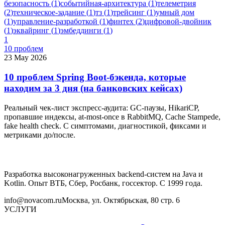
безопасность
(
1
)
событийная-архитектура
(
1
)
телеметрия
(
2
)
техническое-задание
(
1
)
тз
(
1
)
трейсинг
(
1
)
умный дом
(
1
)
управление-разработкой
(
1
)
финтех
(
2
)
цифровой-двойник
(
1
)
эквайринг
(
1
)
эмбеддинги
(
1
)
1
10 проблем
23 May 2026
10 проблем Spring Boot-бэкенда, которые
находим за 3 дня (на банковских кейсах)
Реальный чек-лист экспресс-аудита: GC-паузы, HikariCP,
пропавшие индексы, at-most-once в RabbitMQ, Cache Stampede,
fake health check. С симптомами, диагностикой, фиксами и
метриками до/после.
Разработка высоконагруженных backend-систем на Java и
Kotlin. Опыт ВТБ, Сбер, Росбанк, госсектор. С 1999 года.
info@novacom.ru
Москва, ул. Октябрьская, 80 стр. 6
УСЛУГИ