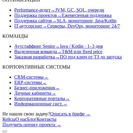
Performance-аудит
→
JVM, GC, SQL, очереди
Поддержка проектов
→
Ежемесячная поддержка
Поддержка сайтов
→
SLA, мониторинг, Java/Kotlin
IT-аутсорсинг
→
Серверы, DevOps, мониторинг 24/7
КОМАНДЫ
Аутстаффинг Senior
→
Java / Kotlin · 1–3 дня
Выделенная команда
→
T&M или fixed price
Заказная разработка
→
ПО под ключ от ТЗ до запуска
КОРПОРАТИВНЫЕ СИСТЕМЫ
CRM-системы
→
ERP-системы
→
Бизнес-приложения
→
Личные кабинеты
→
Корпоративные порталы
→
Информационные сист.
→
Не нашли свою задачу?
Описать в брифе
→
Кейсы
О нас
Блог
Контакты
Получить оценку проекта
→