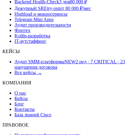
Backend Health-Check
3 дня
80 000 ₽
Дежурный SRE
try-out
от 80 000 ₽/мес
Highload и микросервисы
Telegram Mini Apps
Аудит производительности
Финтех
Kotlin-разработка
IT-аутстаффинг
КЕЙСЫ
Аудит SMM-платформы
NEW
2 нед · 7 CRITICAL · 23
нарушения договора
Все кейсы →
КОМПАНИЯ
О нас
Кейсы
Блог
Контакты
База знаний Cisco
ПРАВОВОЕ