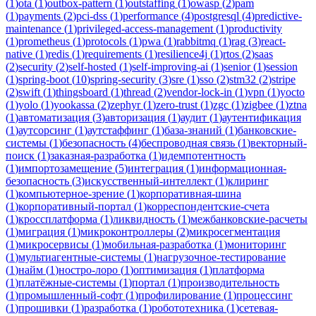
(
1
)
ota
(
1
)
outbox-pattern
(
1
)
outstaffing
(
1
)
owasp
(
2
)
pam
(
1
)
payments
(
2
)
pci-dss
(
1
)
performance
(
4
)
postgresql
(
4
)
predictive-
maintenance
(
1
)
privileged-access-management
(
1
)
productivity
(
1
)
prometheus
(
1
)
protocols
(
1
)
pwa
(
1
)
rabbitmq
(
1
)
rag
(
3
)
react-
native
(
1
)
redis
(
1
)
requirements
(
1
)
resilience4j
(
1
)
rtos
(
2
)
saas
(
2
)
security
(
2
)
self-hosted
(
1
)
self-improving-ai
(
1
)
senior
(
1
)
session
(
1
)
spring-boot
(
10
)
spring-security
(
3
)
sre
(
1
)
sso
(
2
)
stm32
(
2
)
stripe
(
2
)
swift
(
1
)
thingsboard
(
1
)
thread
(
2
)
vendor-lock-in
(
1
)
vpn
(
1
)
yocto
(
1
)
yolo
(
1
)
yookassa
(
2
)
zephyr
(
1
)
zero-trust
(
1
)
zgc
(
1
)
zigbee
(
1
)
ztna
(
1
)
автоматизация
(
3
)
авторизация
(
1
)
аудит
(
1
)
аутентификация
(
1
)
аутсорсинг
(
1
)
аутстаффинг
(
1
)
база-знаний
(
1
)
банковские-
системы
(
1
)
безопасность
(
4
)
беспроводная связь
(
1
)
векторный-
поиск
(
1
)
заказная-разработка
(
1
)
идемпотентность
(
1
)
импортозамещение
(
5
)
интеграция
(
1
)
информационная-
безопасность
(
3
)
искусственный-интеллект
(
1
)
клиринг
(
1
)
компьютерное-зрение
(
1
)
корпоративная-шина
(
1
)
корпоративный-портал
(
1
)
корреспондентские-счета
(
1
)
кроссплатформа
(
1
)
ликвидность
(
1
)
межбанковские-расчеты
(
1
)
миграция
(
1
)
микроконтроллеры
(
2
)
микросегментация
(
1
)
микросервисы
(
1
)
мобильная-разработка
(
1
)
мониторинг
(
1
)
мультиагентные-системы
(
1
)
нагрузочное-тестирование
(
1
)
найм
(
1
)
ностро-лоро
(
1
)
оптимизация
(
1
)
платформа
(
1
)
платёжные-системы
(
1
)
портал
(
1
)
производительность
(
1
)
промышленный-софт
(
1
)
профилирование
(
1
)
процессинг
(
1
)
прошивки
(
1
)
разработка
(
1
)
робототехника
(
1
)
сетевая-