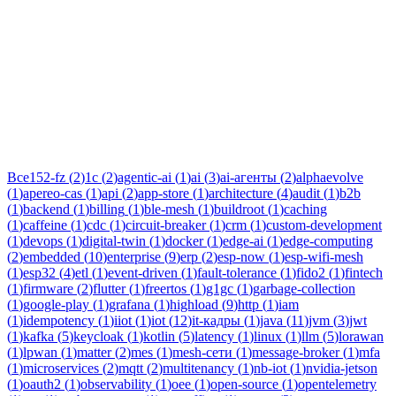
Тег:
audit
Статьи по теме «audit»: практические разборы, кейсы и
руководства инженеров Новаком — заказная разработка ПО
на Java/Kotlin для бизнеса.
Все
152-fz
(
2
)
1c
(
2
)
agentic-ai
(
1
)
ai
(
3
)
ai-агенты
(
2
)
alphaevolve
(
1
)
apereo-cas
(
1
)
api
(
2
)
app-store
(
1
)
architecture
(
4
)
audit
(
1
)
b2b
(
1
)
backend
(
1
)
billing
(
1
)
ble-mesh
(
1
)
buildroot
(
1
)
caching
(
1
)
caffeine
(
1
)
cdc
(
1
)
circuit-breaker
(
1
)
crm
(
1
)
custom-development
(
1
)
devops
(
1
)
digital-twin
(
1
)
docker
(
1
)
edge-ai
(
1
)
edge-computing
(
2
)
embedded
(
10
)
enterprise
(
9
)
erp
(
2
)
esp-now
(
1
)
esp-wifi-mesh
(
1
)
esp32
(
4
)
etl
(
1
)
event-driven
(
1
)
fault-tolerance
(
1
)
fido2
(
1
)
fintech
(
1
)
firmware
(
2
)
flutter
(
1
)
freertos
(
1
)
g1gc
(
1
)
garbage-collection
(
1
)
google-play
(
1
)
grafana
(
1
)
highload
(
9
)
http
(
1
)
iam
(
1
)
idempotency
(
1
)
iiot
(
1
)
iot
(
12
)
it-кадры
(
1
)
java
(
11
)
jvm
(
3
)
jwt
(
1
)
kafka
(
5
)
keycloak
(
1
)
kotlin
(
5
)
latency
(
1
)
linux
(
1
)
llm
(
5
)
lorawan
(
1
)
lpwan
(
1
)
matter
(
2
)
mes
(
1
)
mesh-сети
(
1
)
message-broker
(
1
)
mfa
(
1
)
microservices
(
2
)
mqtt
(
2
)
multitenancy
(
1
)
nb-iot
(
1
)
nvidia-jetson
(
1
)
oauth2
(
1
)
observability
(
1
)
oee
(
1
)
open-source
(
1
)
opentelemetry