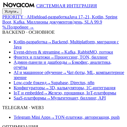
СИСТЕМНАЯ ИНТЕГРАЦИЯ
Услуги
⌄
PRIORITY · A
Highload-разработка
Java 17–21, Kotlin, Spring
Boot, Kafka. Миллионы документов/день, SLA 99.9
%.
Подробнее
→
BACKEND · ОСНОВНОЕ
Kotlin-разработка
→
Backend, Multiplatform, миграция с
Java
Event-driven & streaming
→
Kafka, RabbitMQ, потоки
Финтех и платежи
→
Процессинг, TON, биллинг
Админ-панели и дашборды
→
Бэкофис, аналитика,
отчёты
AI и машинное обучение
→
Чат-боты, ML, компьютерное
зрение
Low-code бэкенд
→
Supabase, Directus, n8n
Конфигураторы
→
3D, калькуляторы, 1С-интеграция
IoT и embedded
→
Железо, прошивки, IoT-платформы
SaaS-платформы
→
Мультитенант, биллинг, API
TELEGRAM · WEB3
Telegram Mini Apps
→
TON-платежи, авторизация, push
ОПТИМИЗАЦИЯ