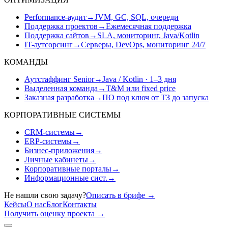
Performance-аудит
→
JVM, GC, SQL, очереди
Поддержка проектов
→
Ежемесячная поддержка
Поддержка сайтов
→
SLA, мониторинг, Java/Kotlin
IT-аутсорсинг
→
Серверы, DevOps, мониторинг 24/7
КОМАНДЫ
Аутстаффинг Senior
→
Java / Kotlin · 1–3 дня
Выделенная команда
→
T&M или fixed price
Заказная разработка
→
ПО под ключ от ТЗ до запуска
КОРПОРАТИВНЫЕ СИСТЕМЫ
CRM-системы
→
ERP-системы
→
Бизнес-приложения
→
Личные кабинеты
→
Корпоративные порталы
→
Информационные сист.
→
Не нашли свою задачу?
Описать в брифе
→
Кейсы
О нас
Блог
Контакты
Получить оценку проекта
→