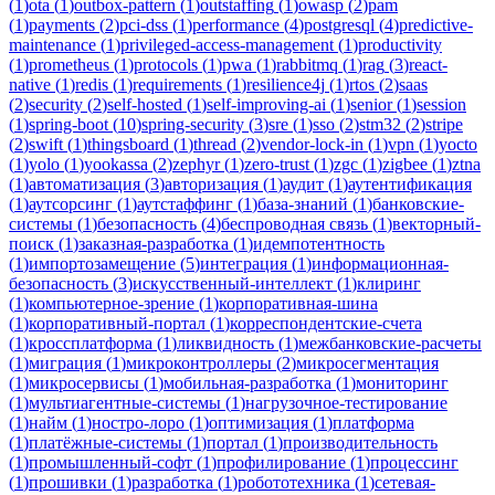
(
1
)
ota
(
1
)
outbox-pattern
(
1
)
outstaffing
(
1
)
owasp
(
2
)
pam
(
1
)
payments
(
2
)
pci-dss
(
1
)
performance
(
4
)
postgresql
(
4
)
predictive-
maintenance
(
1
)
privileged-access-management
(
1
)
productivity
(
1
)
prometheus
(
1
)
protocols
(
1
)
pwa
(
1
)
rabbitmq
(
1
)
rag
(
3
)
react-
native
(
1
)
redis
(
1
)
requirements
(
1
)
resilience4j
(
1
)
rtos
(
2
)
saas
(
2
)
security
(
2
)
self-hosted
(
1
)
self-improving-ai
(
1
)
senior
(
1
)
session
(
1
)
spring-boot
(
10
)
spring-security
(
3
)
sre
(
1
)
sso
(
2
)
stm32
(
2
)
stripe
(
2
)
swift
(
1
)
thingsboard
(
1
)
thread
(
2
)
vendor-lock-in
(
1
)
vpn
(
1
)
yocto
(
1
)
yolo
(
1
)
yookassa
(
2
)
zephyr
(
1
)
zero-trust
(
1
)
zgc
(
1
)
zigbee
(
1
)
ztna
(
1
)
автоматизация
(
3
)
авторизация
(
1
)
аудит
(
1
)
аутентификация
(
1
)
аутсорсинг
(
1
)
аутстаффинг
(
1
)
база-знаний
(
1
)
банковские-
системы
(
1
)
безопасность
(
4
)
беспроводная связь
(
1
)
векторный-
поиск
(
1
)
заказная-разработка
(
1
)
идемпотентность
(
1
)
импортозамещение
(
5
)
интеграция
(
1
)
информационная-
безопасность
(
3
)
искусственный-интеллект
(
1
)
клиринг
(
1
)
компьютерное-зрение
(
1
)
корпоративная-шина
(
1
)
корпоративный-портал
(
1
)
корреспондентские-счета
(
1
)
кроссплатформа
(
1
)
ликвидность
(
1
)
межбанковские-расчеты
(
1
)
миграция
(
1
)
микроконтроллеры
(
2
)
микросегментация
(
1
)
микросервисы
(
1
)
мобильная-разработка
(
1
)
мониторинг
(
1
)
мультиагентные-системы
(
1
)
нагрузочное-тестирование
(
1
)
найм
(
1
)
ностро-лоро
(
1
)
оптимизация
(
1
)
платформа
(
1
)
платёжные-системы
(
1
)
портал
(
1
)
производительность
(
1
)
промышленный-софт
(
1
)
профилирование
(
1
)
процессинг
(
1
)
прошивки
(
1
)
разработка
(
1
)
робототехника
(
1
)
сетевая-