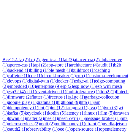
Тег:
agentic-ai
Статьи по теме «agentic-ai»: практические разборы, кейсы и
руководства инженеров Новаком — заказная разработка ПО
на Java/Kotlin для бизнеса.
Все
152-fz
(
2
)
1c
(
2
)
agentic-ai
(
1
)
ai
(
3
)
ai-агенты
(
2
)
alphaevolve
(
1
)
apereo-cas
(
1
)
api
(
2
)
app-store
(
1
)
architecture
(
4
)
audit
(
1
)
b2b
(
1
)
backend
(
1
)
billing
(
1
)
ble-mesh
(
1
)
buildroot
(
1
)
caching
(
1
)
caffeine
(
1
)
cdc
(
1
)
circuit-breaker
(
1
)
crm
(
1
)
custom-development
(
1
)
devops
(
1
)
digital-twin
(
1
)
docker
(
1
)
edge-ai
(
1
)
edge-computing
(
2
)
embedded
(
10
)
enterprise
(
9
)
erp
(
2
)
esp-now
(
1
)
esp-wifi-mesh
(
1
)
esp32
(
4
)
etl
(
1
)
event-driven
(
1
)
fault-tolerance
(
1
)
fido2
(
1
)
fintech
(
1
)
firmware
(
2
)
flutter
(
1
)
freertos
(
1
)
g1gc
(
1
)
garbage-collection
(
1
)
google-play
(
1
)
grafana
(
1
)
highload
(
9
)
http
(
1
)
iam
(
1
)
idempotency
(
1
)
iiot
(
1
)
iot
(
12
)
it-кадры
(
1
)
java
(
11
)
jvm
(
3
)
jwt
(
1
)
kafka
(
5
)
keycloak
(
1
)
kotlin
(
5
)
latency
(
1
)
linux
(
1
)
llm
(
5
)
lorawan
(
1
)
lpwan
(
1
)
matter
(
2
)
mes
(
1
)
mesh-сети
(
1
)
message-broker
(
1
)
mfa
(
1
)
microservices
(
2
)
mqtt
(
2
)
multitenancy
(
1
)
nb-iot
(
1
)
nvidia-jetson
(
1
)
oauth2
(
1
)
observability
(
1
)
oee
(
1
)
open-source
(
1
)
opentelemetry