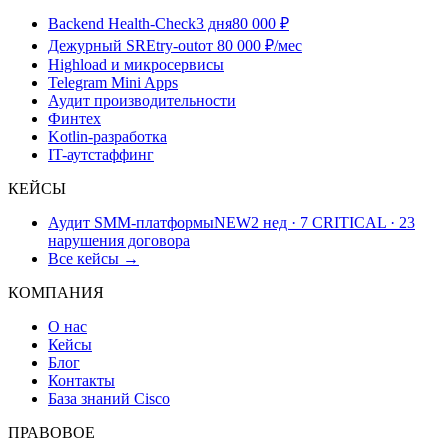
Backend Health-Check
3 дня
80 000 ₽
Дежурный SRE
try-out
от 80 000 ₽/мес
Highload и микросервисы
Telegram Mini Apps
Аудит производительности
Финтех
Kotlin-разработка
IT-аутстаффинг
КЕЙСЫ
Аудит SMM-платформы
NEW
2 нед · 7 CRITICAL · 23
нарушения договора
Все кейсы →
КОМПАНИЯ
О нас
Кейсы
Блог
Контакты
База знаний Cisco
ПРАВОВОЕ