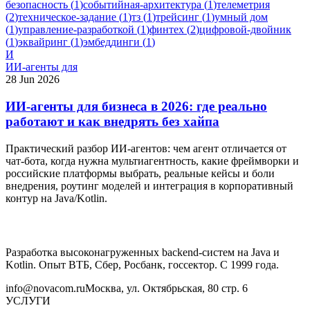
безопасность
(
1
)
событийная-архитектура
(
1
)
телеметрия
(
2
)
техническое-задание
(
1
)
тз
(
1
)
трейсинг
(
1
)
умный дом
(
1
)
управление-разработкой
(
1
)
финтех
(
2
)
цифровой-двойник
(
1
)
эквайринг
(
1
)
эмбеддинги
(
1
)
И
ИИ-агенты для
28 Jun 2026
ИИ-агенты для бизнеса в 2026: где реально
работают и как внедрять без хайпа
Практический разбор ИИ-агентов: чем агент отличается от
чат-бота, когда нужна мультиагентность, какие фреймворки и
российские платформы выбрать, реальные кейсы и боли
внедрения, роутинг моделей и интеграция в корпоративный
контур на Java/Kotlin.
Разработка высоконагруженных backend-систем на Java и
Kotlin. Опыт ВТБ, Сбер, Росбанк, госсектор. С 1999 года.
info@novacom.ru
Москва, ул. Октябрьская, 80 стр. 6
УСЛУГИ