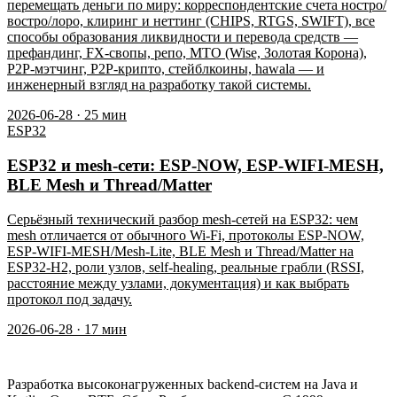
перемещать деньги по миру: корреспондентские счета ностро/
востро/лоро, клиринг и неттинг (CHIPS, RTGS, SWIFT), все
способы образования ликвидности и перевода средств —
префандинг, FX-свопы, репо, MTO (Wise, Золотая Корона),
P2P-мэтчинг, P2P-крипто, стейблкоины, hawala — и
инженерный взгляд на разработку такой системы.
2026-06-28
·
25
мин
ESP32
ESP32 и mesh-сети: ESP-NOW, ESP-WIFI-MESH,
BLE Mesh и Thread/Matter
Серьёзный технический разбор mesh-сетей на ESP32: чем
mesh отличается от обычного Wi-Fi, протоколы ESP-NOW,
ESP-WIFI-MESH/Mesh-Lite, BLE Mesh и Thread/Matter на
ESP32-H2, роли узлов, self-healing, реальные грабли (RSSI,
расстояние между узлами, документация) и как выбрать
протокол под задачу.
2026-06-28
·
17
мин
Разработка высоконагруженных backend-систем на Java и