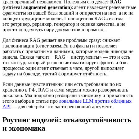
красноречивый незнакомец. Полезным его делает
RAG
(retrieval-augmented generation)
: агент извлекает релевантные
фрагменты из вашей базы знаний и опирается на них, а не на
«общую эрудицию» модели. Полноценная RAG-система —
это ретривер, реранкер, генератор и оценка качества, а не
просто «подсунуть пару документов в промпт».
Для бизнеса RAG решает две проблемы сразу: снижает
галлюцинации (ответ заземлён на факты) и позволяет
работать с приватными данными, которые модель никогда не
видела. Связка «агент + RAG + инструменты» — это и есть
тот контур, который реально автоматизирует фронт- и бэк-
процессы: один агент отвечает в чате, другой выполняет
задачу на бэкенде, третий формирует отчётность.
Если данные чувствительны или есть требования по их
хранению в РФ, RAG и сами модели можно разворачивать
локально. Мы подробно разбирали экономику и приватность
этого выбора в статье про
локальные LLM против облачных
API
— для enterprise это часто решающий аргумент.
Роутинг моделей: отказоустойчивость
и экономика