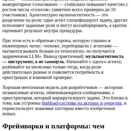
мажоритарное голосование — стабильно повышает качество с
ростом числа «голосов» (заметнее всего примерно до 10
участников). Архитектурно мультиагентность — это
разделение на роли: один агент специфицирует задачу, другие
исполняют заданные роли и могут коллаборировать, а критик
оценивает результат внутри процедуры.
При этом есть и обратная сторона, которую слышно в
инженерных чатах: «похоже, переборщили с агентами —
пытаются выжать больше из технологии, но получается
задрюченная LLM». Вывод практичный:
мультиагентность
— инструмент, а не самоцель
. Начинайте с одного агента;
разбивайте на несколько только тогда, когда роли
действительно разные и появляется потребность в
оркестрации и взаимной проверке.
Хорошая ментальная модель для разработчиков — акторная:
независимые агенты, обменивающиеся сообщениями, с
оркестратором, который маршрутизирует задачи. Это близко к
тому, как устроены
highload-системы на акторах и очередях
, и
переиспользует знакомые паттерны вместо изобретения
новых.
Фреймворки и платформы: чем