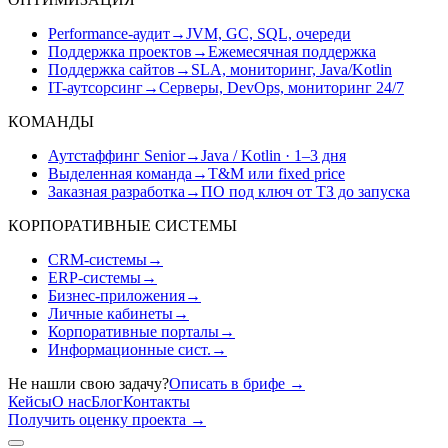
Performance-аудит
→
JVM, GC, SQL, очереди
Поддержка проектов
→
Ежемесячная поддержка
Поддержка сайтов
→
SLA, мониторинг, Java/Kotlin
IT-аутсорсинг
→
Серверы, DevOps, мониторинг 24/7
КОМАНДЫ
Аутстаффинг Senior
→
Java / Kotlin · 1–3 дня
Выделенная команда
→
T&M или fixed price
Заказная разработка
→
ПО под ключ от ТЗ до запуска
КОРПОРАТИВНЫЕ СИСТЕМЫ
CRM-системы
→
ERP-системы
→
Бизнес-приложения
→
Личные кабинеты
→
Корпоративные порталы
→
Информационные сист.
→
Не нашли свою задачу?
Описать в брифе
→
Кейсы
О нас
Блог
Контакты
Получить оценку проекта
→