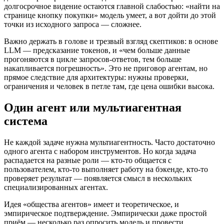
долгосрочное видение остаются главной слабостью: «найти на
странице кнопку покупки» модель умеет, а вот дойти до этой
точки из исходного запроса — сложнее.
Важно держать в голове и трезвый взгляд скептиков: в основе
LLM — предсказание токенов, и «чем больше данные
прогоняются в цикле запросов-ответов, тем больше
накапливается погрешность». Это не приговор агентам, но
прямое следствие для архитектуры: нужны проверки,
ограничения и человек в петле там, где цена ошибки высока.
Один агент или мультиагентная
система
Не каждой задаче нужна мультиагентность. Часто достаточно
одного агента с набором инструментов. Но когда задача
распадается на разные роли — кто-то общается с
пользователем, кто-то выполняет работу на бэкенде, кто-то
проверяет результат — появляется смысл в нескольких
специализированных агентах.
Идея «общества агентов» имеет и теоретическое, и
эмпирическое подтверждение. Эмпирически даже простой
приём — несколько раз опросить модель и провести