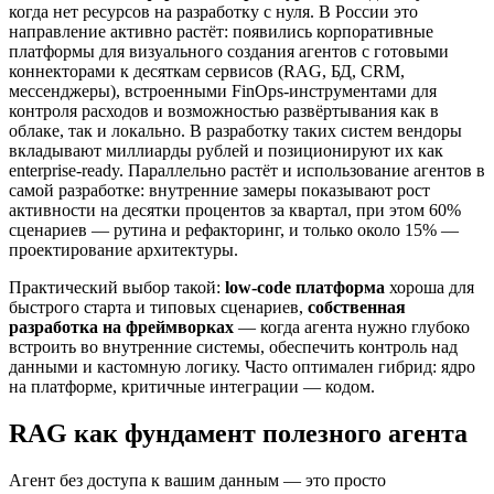
когда нет ресурсов на разработку с нуля. В России это
направление активно растёт: появились корпоративные
платформы для визуального создания агентов с готовыми
коннекторами к десяткам сервисов (RAG, БД, CRM,
мессенджеры), встроенными FinOps-инструментами для
контроля расходов и возможностью развёртывания как в
облаке, так и локально. В разработку таких систем вендоры
вкладывают миллиарды рублей и позиционируют их как
enterprise-ready. Параллельно растёт и использование агентов в
самой разработке: внутренние замеры показывают рост
активности на десятки процентов за квартал, при этом 60%
сценариев — рутина и рефакторинг, и только около 15% —
проектирование архитектуры.
Практический выбор такой:
low-code платформа
хороша для
быстрого старта и типовых сценариев,
собственная
разработка на фреймворках
— когда агента нужно глубоко
встроить во внутренние системы, обеспечить контроль над
данными и кастомную логику. Часто оптимален гибрид: ядро
на платформе, критичные интеграции — кодом.
RAG как фундамент полезного агента
Агент без доступа к вашим данным — это просто