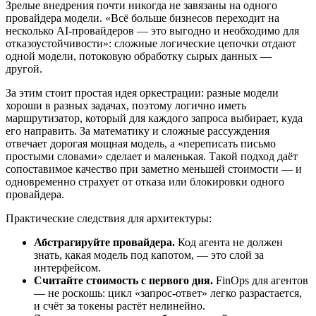
Зрелые внедрения почти никогда не завязаны на одного
провайдера модели. «Всё больше бизнесов переходит на
несколько AI-провайдеров — это выгодно и необходимо для
отказоустойчивости»: сложные логические цепочки отдают
одной модели, потоковую обработку сырых данных —
другой.
За этим стоит простая идея оркестрации: разные модели
хороши в разных задачах, поэтому логично иметь
маршрутизатор, который для каждого запроса выбирает, куда
его направить. За математику и сложные рассуждения
отвечает дорогая мощная модель, а «переписать письмо
простыми словами» сделает и маленькая. Такой подход даёт
сопоставимое качество при заметно меньшей стоимости — и
одновременно страхует от отказа или блокировки одного
провайдера.
Практические следствия для архитектуры:
Абстрагируйте провайдера.
Код агента не должен
знать, какая модель под капотом, — это слой за
интерфейсом.
Считайте стоимость с первого дня.
FinOps для агентов
— не роскошь: цикл «запрос-ответ» легко разрастается,
и счёт за токены растёт нелинейно.