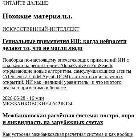
ЧИТАЙТЕ ДАЛЬШЕ
Похожие материалы.
ИСКУССТВЕННЫЙ-ИНТЕЛЛЕКТ
Гениальные применения ИИ: когда нейросети
делают то, что не могли люди
Подборка по-настоящему впечатляющих применений ИИ с
ссылками на репозитории: AlphaEvolve и FunSearch,
открывающие новые алгоритмы, самоулучшающиеся агенты
(AI Scientist, Gödel Agent, DGM), автоматизация научных
открытий, ИИ как «великий уравнитель» и что из этого
реально применимо в бизнесе.
2026-06-28
·
16
мин
МЕЖБАНКОВСКИЕ-РАСЧЕТЫ
Межбанковская расчётная система: ностро, лоро
и ликвидность на зарубежных счетах
Как устроена межбанковская расчётная система и как вообще