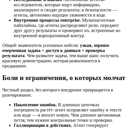
исследователи, которые ищут информацию,
анализируют и сводят результаты; в безопасности —
агенты, автономно ищущие уязвимости в коде.
Внутренние процессы enterprise.
Мультиагентные
пайплайны, где агенты распределяют роли, передают
друг другу результаты и проверяют их, встроенные во
внутренний корпоративный контур.
Общий знаменатель успешных кейсов:
узкая, хорошо
очерченная задача + доступ к данным + проверка
результата
. Чем размытее задача, тем выше шанс получить
красивую демонстрацию, которая разваливается в
продакшене.
Боли и ограничения, о которых молчат
Честный раздел, без которого внедрение превращается в
разочарование.
Накопление ошибок.
В длинных цепочках
погрешность растёт: агент исправляет ошибку в тексте
или коде — и вносит новую. Чем длиннее автономная
петля, тем нужнее контрольные точки и проверки.
Галлюцинации в действиях.
Агент генерирует