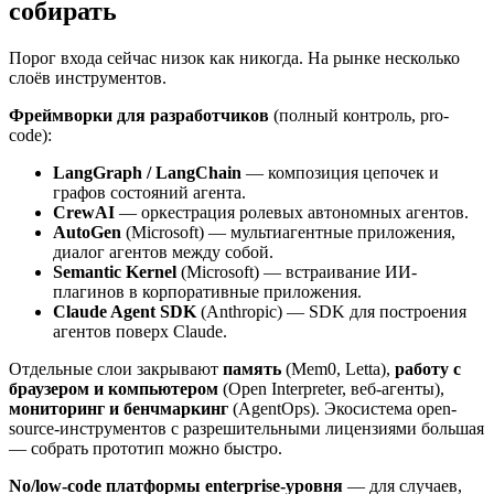
собирать
Порог входа сейчас низок как никогда. На рынке несколько
слоёв инструментов.
Фреймворки для разработчиков
(полный контроль, pro-
code):
LangGraph / LangChain
— композиция цепочек и
графов состояний агента.
CrewAI
— оркестрация ролевых автономных агентов.
AutoGen
(Microsoft) — мультиагентные приложения,
диалог агентов между собой.
Semantic Kernel
(Microsoft) — встраивание ИИ-
плагинов в корпоративные приложения.
Claude Agent SDK
(Anthropic) — SDK для построения
агентов поверх Claude.
Отдельные слои закрывают
память
(Mem0, Letta),
работу с
браузером и компьютером
(Open Interpreter, веб-агенты),
мониторинг и бенчмаркинг
(AgentOps). Экосистема open-
source-инструментов с разрешительными лицензиями большая
— собрать прототип можно быстро.
No/low-code платформы enterprise-уровня
— для случаев,