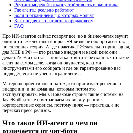
Роутинг моделей: отказоустойчивость и экономика
Где агенты реально работают
Боли и ограничения, о которых молчат
Как внедрять: от пилота к продакшену
FAQ
Про ИИ-агентов сейчас говорят все, но в бизнес-чатах звучит
один и тот же честный вопрос: «Я везде читаю про агентов,
но сплошная теория. А где практика? Желательно прикладная,
для МСБ в РФ — кто реально внедрил и какой кейс они
делают?» Эта статья — попытка ответить без хайпа: что такое
агент на самом деле, когда он окупается, какими
инструментами его собирать и где он гарантированно вас
подведёт, если не учесть ограничения.
Материал ориентирован на тех, кто принимает решение о
внедрении, и на команды, которым потом это
эксплуатировать. Мы в Новакоме строим такие системы на
Java/Kotlin-стеке и встраиваем их во внутренние
корпоративные сервисы, поэтому ниже — практика, а не
пересказ пресс-релизов.
Что такое ИИ-агент и чем он
отличается от чат-бота