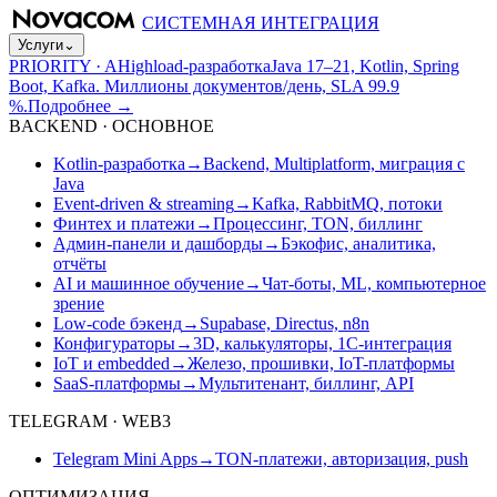
СИСТЕМНАЯ ИНТЕГРАЦИЯ
Услуги
⌄
PRIORITY · A
Highload-разработка
Java 17–21, Kotlin, Spring
Boot, Kafka. Миллионы документов/день, SLA 99.9
%.
Подробнее
→
BACKEND · ОСНОВНОЕ
Kotlin-разработка
→
Backend, Multiplatform, миграция с
Java
Event-driven & streaming
→
Kafka, RabbitMQ, потоки
Финтех и платежи
→
Процессинг, TON, биллинг
Админ-панели и дашборды
→
Бэкофис, аналитика,
отчёты
AI и машинное обучение
→
Чат-боты, ML, компьютерное
зрение
Low-code бэкенд
→
Supabase, Directus, n8n
Конфигураторы
→
3D, калькуляторы, 1С-интеграция
IoT и embedded
→
Железо, прошивки, IoT-платформы
SaaS-платформы
→
Мультитенант, биллинг, API
TELEGRAM · WEB3
Telegram Mini Apps
→
TON-платежи, авторизация, push
ОПТИМИЗАЦИЯ