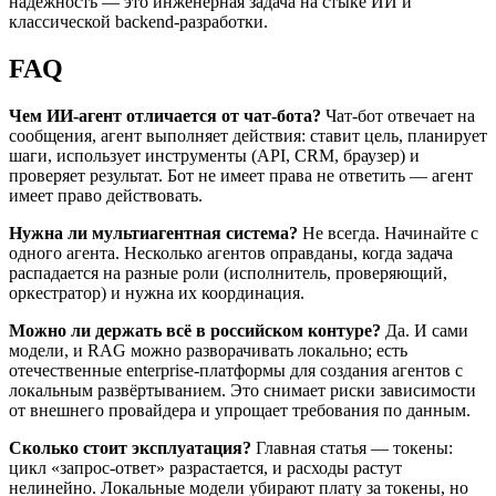
надёжность — это инженерная задача на стыке ИИ и
классической backend-разработки.
FAQ
Чем ИИ-агент отличается от чат-бота?
Чат-бот отвечает на
сообщения, агент выполняет действия: ставит цель, планирует
шаги, использует инструменты (API, CRM, браузер) и
проверяет результат. Бот не имеет права не ответить — агент
имеет право действовать.
Нужна ли мультиагентная система?
Не всегда. Начинайте с
одного агента. Несколько агентов оправданы, когда задача
распадается на разные роли (исполнитель, проверяющий,
оркестратор) и нужна их координация.
Можно ли держать всё в российском контуре?
Да. И сами
модели, и RAG можно разворачивать локально; есть
отечественные enterprise-платформы для создания агентов с
локальным развёртыванием. Это снимает риски зависимости
от внешнего провайдера и упрощает требования по данным.
Сколько стоит эксплуатация?
Главная статья — токены:
цикл «запрос-ответ» разрастается, и расходы растут
нелинейно. Локальные модели убирают плату за токены, но