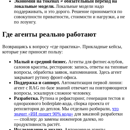
Экономия на токенах ≠ обязательный переход на
локальные модели.
Локальные модели надо
поддерживать, и это дорого. Решение принимается по
совокупности приватности, стоимости и нагрузки, а не
по лозунгу.
Где агенты реально работают
Возвращаясь к вопросу «где практика». Прикладные кейсы,
которые уже приносят пользу:
Малый и средний бизнес.
Агенты для фитнес-клубов,
салонов красоты, ресторанов: запись, ответы на типовые
вопросы, обработка заявок, напоминания. Здесь агент
закрывает рутину фронт-офиса.
Поддержка и саппорт.
Автоматизация первой линии:
агент с RAG по базе знаний отвечает на повторяющиеся
вопросы, эскалируя сложное человеку.
Разработка.
Рутина и рефакторинг, генерация тестов и
одноразового boilerplate-кода, сборка проекта от
репозитория до деплоя. Мы отдельно разбирали,
что
значит «ИИ пишет 90% кода»
для заказной разработки
— спойлер: до замены инженеров далеко, но
продуктивность растёт.
Исследование и анализ.
Автономные агенты-