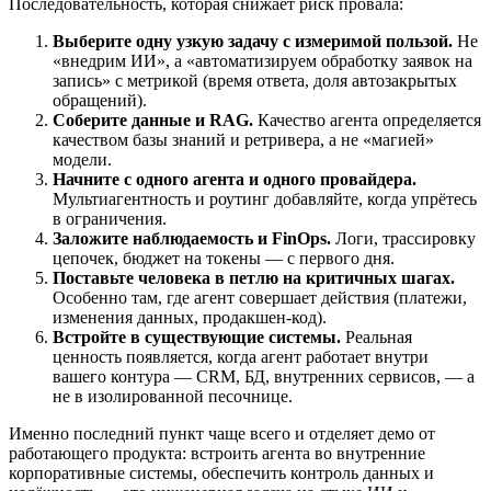
Последовательность, которая снижает риск провала:
Выберите одну узкую задачу с измеримой пользой.
Не
«внедрим ИИ», а «автоматизируем обработку заявок на
запись» с метрикой (время ответа, доля автозакрытых
обращений).
Соберите данные и RAG.
Качество агента определяется
качеством базы знаний и ретривера, а не «магией»
модели.
Начните с одного агента и одного провайдера.
Мультиагентность и роутинг добавляйте, когда упрётесь
в ограничения.
Заложите наблюдаемость и FinOps.
Логи, трассировку
цепочек, бюджет на токены — с первого дня.
Поставьте человека в петлю на критичных шагах.
Особенно там, где агент совершает действия (платежи,
изменения данных, продакшен-код).
Встройте в существующие системы.
Реальная
ценность появляется, когда агент работает внутри
вашего контура — CRM, БД, внутренних сервисов, — а
не в изолированной песочнице.
Именно последний пункт чаще всего и отделяет демо от
работающего продукта: встроить агента во внутренние
корпоративные системы, обеспечить контроль данных и