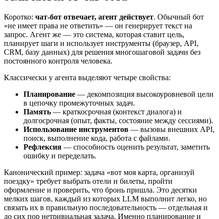
Коротко:
чат-бот отвечает, агент действует
. Обычный бот
«не имеет права не ответить» — он генерирует текст на
запрос. Агент же — это система, которая ставит цель,
планирует шаги и использует инструменты (браузер, API,
CRM, базу данных) для решения многошаговой задачи без
постоянного контроля человека.
Классически у агента выделяют четыре свойства:
Планирование
— декомпозиция высокоуровневой цели
в цепочку промежуточных задач.
Память
— краткосрочная (контекст диалога) и
долгосрочная (опыт, факты, состояние между сессиями).
Использование инструментов
— вызовы внешних API,
поиск, выполнение кода, работа с файлами.
Рефлексия
— способность оценить результат, заметить
ошибку и переделать.
Канонический пример: задача «вот моя карта, организуй
поездку» требует выбрать отели и билеты, пройти
оформление и проверить, что бронь пришла. Это десятки
мелких шагов, каждый из которых LLM выполнит легко, но
связать их в правильную последовательность — отдельная и
до сих пор нетривиальная задача. Именно планирование и