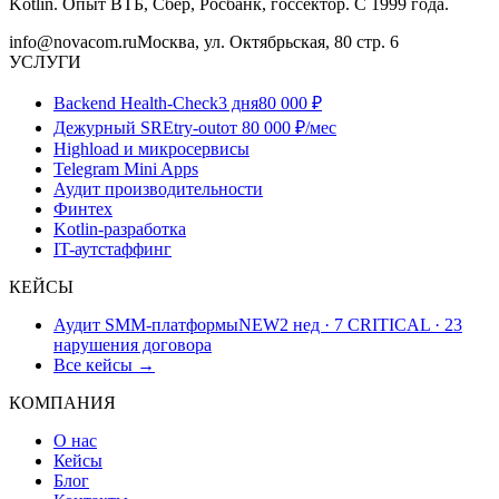
Kotlin. Опыт ВТБ, Сбер, Росбанк, госсектор. С 1999 года.
info@novacom.ru
Москва, ул. Октябрьская, 80 стр. 6
УСЛУГИ
Backend Health-Check
3 дня
80 000 ₽
Дежурный SRE
try-out
от 80 000 ₽/мес
Highload и микросервисы
Telegram Mini Apps
Аудит производительности
Финтех
Kotlin-разработка
IT-аутстаффинг
КЕЙСЫ
Аудит SMM-платформы
NEW
2 нед · 7 CRITICAL · 23
нарушения договора
Все кейсы →
КОМПАНИЯ
О нас
Кейсы
Блог