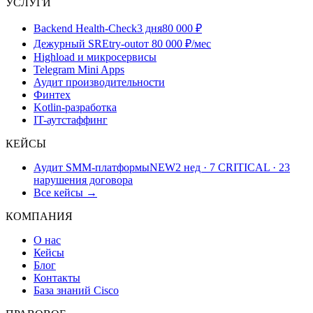
УСЛУГИ
Backend Health-Check
3 дня
80 000 ₽
Дежурный SRE
try-out
от 80 000 ₽/мес
Highload и микросервисы
Telegram Mini Apps
Аудит производительности
Финтех
Kotlin-разработка
IT-аутстаффинг
КЕЙСЫ
Аудит SMM-платформы
NEW
2 нед · 7 CRITICAL · 23
нарушения договора
Все кейсы →
КОМПАНИЯ
О нас
Кейсы
Блог
Контакты
База знаний Cisco