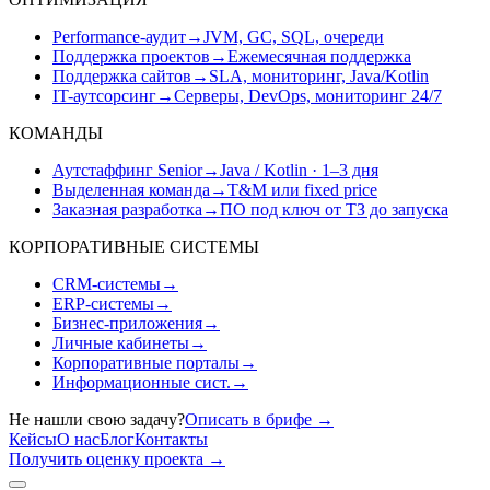
Performance-аудит
→
JVM, GC, SQL, очереди
Поддержка проектов
→
Ежемесячная поддержка
Поддержка сайтов
→
SLA, мониторинг, Java/Kotlin
IT-аутсорсинг
→
Серверы, DevOps, мониторинг 24/7
КОМАНДЫ
Аутстаффинг Senior
→
Java / Kotlin · 1–3 дня
Выделенная команда
→
T&M или fixed price
Заказная разработка
→
ПО под ключ от ТЗ до запуска
КОРПОРАТИВНЫЕ СИСТЕМЫ
CRM-системы
→
ERP-системы
→
Бизнес-приложения
→
Личные кабинеты
→
Корпоративные порталы
→
Информационные сист.
→
Не нашли свою задачу?
Описать в брифе
→
Кейсы
О нас
Блог
Контакты
Получить оценку проекта
→