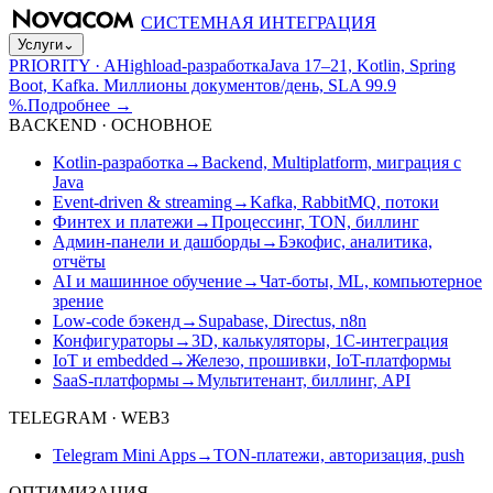
СИСТЕМНАЯ ИНТЕГРАЦИЯ
Услуги
⌄
PRIORITY · A
Highload-разработка
Java 17–21, Kotlin, Spring
Boot, Kafka. Миллионы документов/день, SLA 99.9
%.
Подробнее
→
BACKEND · ОСНОВНОЕ
Kotlin-разработка
→
Backend, Multiplatform, миграция с
Java
Event-driven & streaming
→
Kafka, RabbitMQ, потоки
Финтех и платежи
→
Процессинг, TON, биллинг
Админ-панели и дашборды
→
Бэкофис, аналитика,
отчёты
AI и машинное обучение
→
Чат-боты, ML, компьютерное
зрение
Low-code бэкенд
→
Supabase, Directus, n8n
Конфигураторы
→
3D, калькуляторы, 1С-интеграция
IoT и embedded
→
Железо, прошивки, IoT-платформы
SaaS-платформы
→
Мультитенант, биллинг, API
TELEGRAM · WEB3
Telegram Mini Apps
→
TON-платежи, авторизация, push
ОПТИМИЗАЦИЯ