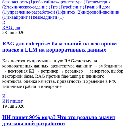
безопасность
(
1
)
событийная-архитектура
(
1
)
телеметрия
(
2
)
техническое-задание
(
1
)
тз
(
1
)
трейсинг
(
1
)
умный дом
(
1
)
управление-разработкой
(
1
)
финтех
(
2
)
цифровой-двойник
(
1
)
эквайринг
(
1
)
эмбеддинги
(
1
)
R
RAG для
28 Jun 2026
RAG для enterprise: база знаний на векторном
поиске и LLM на корпоративных данных
Как построить промышленную RAG-систему на
корпоративных данных: архитектура чанкинг → эмбеддинги
→ векторная БД → ретривер → реранкер → генератор, выбор
векторной базы, RAG против fine-tuning и длинного
контекста, оценка качества, приватность и хранение в РФ,
типичные грабли и внедрение.
И
ИИ пишет
19 Jun 2026
ИИ пишет 90% кода? Что это реально значит
для заказной разработки