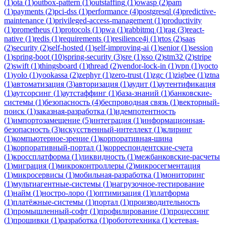
(
1
)
ota
(
1
)
outbox-pattern
(
1
)
outstaffing
(
1
)
owasp
(
2
)
pam
(
1
)
payments
(
2
)
pci-dss
(
1
)
performance
(
4
)
postgresql
(
4
)
predictive-
maintenance
(
1
)
privileged-access-management
(
1
)
productivity
(
1
)
prometheus
(
1
)
protocols
(
1
)
pwa
(
1
)
rabbitmq
(
1
)
rag
(
3
)
react-
native
(
1
)
redis
(
1
)
requirements
(
1
)
resilience4j
(
1
)
rtos
(
2
)
saas
(
2
)
security
(
2
)
self-hosted
(
1
)
self-improving-ai
(
1
)
senior
(
1
)
session
(
1
)
spring-boot
(
10
)
spring-security
(
3
)
sre
(
1
)
sso
(
2
)
stm32
(
2
)
stripe
(
2
)
swift
(
1
)
thingsboard
(
1
)
thread
(
2
)
vendor-lock-in
(
1
)
vpn
(
1
)
yocto
(
1
)
yolo
(
1
)
yookassa
(
2
)
zephyr
(
1
)
zero-trust
(
1
)
zgc
(
1
)
zigbee
(
1
)
ztna
(
1
)
автоматизация
(
3
)
авторизация
(
1
)
аудит
(
1
)
аутентификация
(
1
)
аутсорсинг
(
1
)
аутстаффинг
(
1
)
база-знаний
(
1
)
банковские-
системы
(
1
)
безопасность
(
4
)
беспроводная связь
(
1
)
векторный-
поиск
(
1
)
заказная-разработка
(
1
)
идемпотентность
(
1
)
импортозамещение
(
5
)
интеграция
(
1
)
информационная-
безопасность
(
3
)
искусственный-интеллект
(
1
)
клиринг
(
1
)
компьютерное-зрение
(
1
)
корпоративная-шина
(
1
)
корпоративный-портал
(
1
)
корреспондентские-счета
(
1
)
кроссплатформа
(
1
)
ликвидность
(
1
)
межбанковские-расчеты
(
1
)
миграция
(
1
)
микроконтроллеры
(
2
)
микросегментация
(
1
)
микросервисы
(
1
)
мобильная-разработка
(
1
)
мониторинг
(
1
)
мультиагентные-системы
(
1
)
нагрузочное-тестирование
(
1
)
найм
(
1
)
ностро-лоро
(
1
)
оптимизация
(
1
)
платформа
(
1
)
платёжные-системы
(
1
)
портал
(
1
)
производительность
(
1
)
промышленный-софт
(
1
)
профилирование
(
1
)
процессинг
(
1
)
прошивки
(
1
)
разработка
(
1
)
робототехника
(
1
)
сетевая-