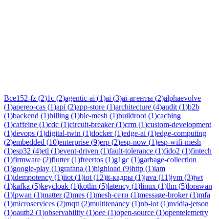
Тег:
ai
Статьи по теме «ai»: практические разборы, кейсы и
руководства инженеров Новаком — заказная разработка ПО
на Java/Kotlin для бизнеса.
Все
152-fz
(
2
)
1c
(
2
)
agentic-ai
(
1
)
ai
(
3
)
ai-агенты
(
2
)
alphaevolve
(
1
)
apereo-cas
(
1
)
api
(
2
)
app-store
(
1
)
architecture
(
4
)
audit
(
1
)
b2b
(
1
)
backend
(
1
)
billing
(
1
)
ble-mesh
(
1
)
buildroot
(
1
)
caching
(
1
)
caffeine
(
1
)
cdc
(
1
)
circuit-breaker
(
1
)
crm
(
1
)
custom-development
(
1
)
devops
(
1
)
digital-twin
(
1
)
docker
(
1
)
edge-ai
(
1
)
edge-computing
(
2
)
embedded
(
10
)
enterprise
(
9
)
erp
(
2
)
esp-now
(
1
)
esp-wifi-mesh
(
1
)
esp32
(
4
)
etl
(
1
)
event-driven
(
1
)
fault-tolerance
(
1
)
fido2
(
1
)
fintech
(
1
)
firmware
(
2
)
flutter
(
1
)
freertos
(
1
)
g1gc
(
1
)
garbage-collection
(
1
)
google-play
(
1
)
grafana
(
1
)
highload
(
9
)
http
(
1
)
iam
(
1
)
idempotency
(
1
)
iiot
(
1
)
iot
(
12
)
it-кадры
(
1
)
java
(
11
)
jvm
(
3
)
jwt
(
1
)
kafka
(
5
)
keycloak
(
1
)
kotlin
(
5
)
latency
(
1
)
linux
(
1
)
llm
(
5
)
lorawan
(
1
)
lpwan
(
1
)
matter
(
2
)
mes
(
1
)
mesh-сети
(
1
)
message-broker
(
1
)
mfa
(
1
)
microservices
(
2
)
mqtt
(
2
)
multitenancy
(
1
)
nb-iot
(
1
)
nvidia-jetson
(
1
)
oauth2
(
1
)
observability
(
1
)
oee
(
1
)
open-source
(
1
)
opentelemetry