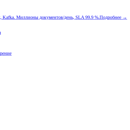
oot, Kafka. Миллионы документов/день, SLA 99.9 %.
Подробнее
→
a
зрение