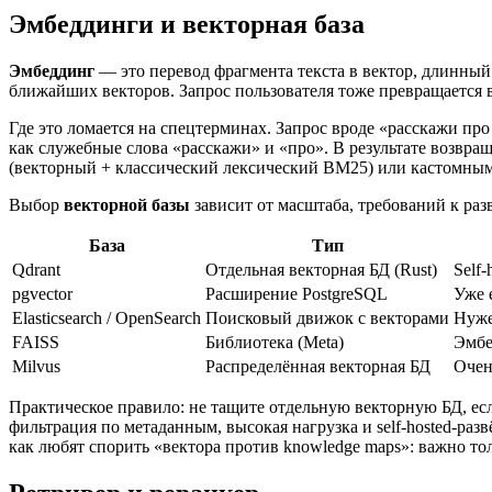
Эмбеддинги и векторная база
Эмбеддинг
— это перевод фрагмента текста в вектор, длинный 
ближайших векторов. Запрос пользователя тоже превращается в 
Где это ломается на спецтерминах. Запрос вроде «расскажи про
как служебные слова «расскажи» и «про». В результате возвра
(векторный + классический лексический BM25) или кастомным
Выбор
векторной базы
зависит от масштаба, требований к разв
База
Тип
Qdrant
Отдельная векторная БД (Rust)
Self
pgvector
Расширение PostgreSQL
Уже 
Elasticsearch / OpenSearch
Поисковый движок с векторами
Нуже
FAISS
Библиотека (Meta)
Эмбе
Milvus
Распределённая векторная БД
Очен
Практическое правило: не тащите отдельную векторную БД, ес
фильтрация по метаданным, высокая нагрузка и self-hosted-раз
как любят спорить «вектора против knowledge maps»: важно то