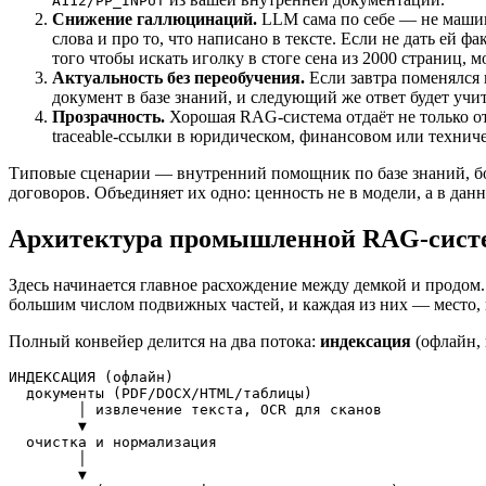
A112/PP_INPUT
Снижение галлюцинаций.
LLM сама по себе — не машин
слова и про то, что написано в тексте. Если не дать ей
того чтобы искать иголку в стоге сена из 2000 страниц, 
Актуальность без переобучения.
Если завтра поменялся 
документ в базе знаний, и следующий же ответ будет уч
Прозрачность.
Хорошая RAG-система отдаёт не только отв
traceable-ссылки в юридическом, финансовом или техниче
Типовые сценарии — внутренний помощник по базе знаний, бот
договоров. Объединяет их одно: ценность не в модели, а в дан
Архитектура промышленной RAG-сис
Здесь начинается главное расхождение между демкой и продом
большим числом подвижных частей, и каждая из них — место, г
Полный конвейер делится на два потока:
индексация
(офлайн,
ИНДЕКСАЦИЯ (офлайн)

  документы (PDF/DOCX/HTML/таблицы)

        │ извлечение текста, OCR для сканов

        ▼

  очистка и нормализация

        │

        ▼
