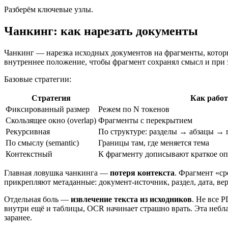
Разберём ключевые узлы.
Чанкинг: как нарезать документы
Чанкинг — нарезка исходных документов на фрагменты, которые
внутреннее положение, чтобы фрагмент сохранял смысл и при 
Базовые стратегии:
Стратегия
Как работ
Фиксированный размер
Режем по N токенов
Скользящее окно (overlap)
Фрагменты с перекрытием
Рекурсивная
По структуре: разделы → абзацы →
По смыслу (semantic)
Границы там, где меняется тема
Контекстный
К фрагменту дописывают краткое оп
Главная ловушка чанкинга —
потеря контекста
. Фрагмент «ср
прикрепляют метаданные: документ-источник, раздел, дата, ве
Отдельная боль —
извлечение текста из исходников
. Не все 
внутри ещё и таблицы, OCR начинает страшно врать. Эта небла
заранее.