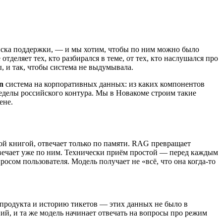
писка поддержки, — и мы хотим, чтобы по ним можно было
деляет тех, кто разбирался в теме, от тех, кто наслушался про
, и так, чтобы система не выдумывала.
n
система на корпоративных данных: из каких компонентов
пределы российского контура. Мы в Новакоме строим такие
ене.
той книгой, отвечает только по памяти. RAG превращает
твечает уже по ним. Технически приём простой — перед каждым
осом пользователя. Модель получает не «всё, что она когда-то
продукта и историю тикетов — этих данных не было в
ий, и та же модель начинает отвечать на вопросы про режим