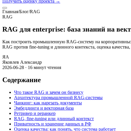
Получить оценку проекта
→
Главная
/
Блог
/
RAG
RAG
RAG для enterprise: база знаний на в
Как построить промышленную RAG-систему на корпоративных 
RAG против fine-tuning и длинного контекста, оценка качества
ЯА
Яковлев Александр
2026-06-28
·
16
минут чтения
Содержание
Что такое RAG и зачем он бизнесу
Архитектура промышленной RAG-системы
Чанкинг: как нарезать документы
Эмбеддинги и векторная база
Ретривер и реранкер
RAG, fine-tuning или длинный контекст
Приватность и хранение данных в РФ
Оценка качества: как понять, что система работает