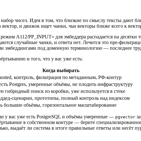
набор чисел. Идея в том, что близкие по смыслу тексты дают бл
вектор, и движок ищет чанки, чьи векторы ближе всего к вектор
 режим A112/PP_INPUT» для эмбеддера распадается на десятки то
щаются случайные чанки, и ответа нет. Лечится это пре-фильтр
и эмбеддингами под доменную терминологию — последнее трудоз
ёртыванию и того, что у вас уже есть:
Когда выбирать
-hosted, контроль, фильтрация по метаданным, РФ-контур
есть Postgres, умеренные объёмы, не плодить инфраструктуру
н гибридный поиск из коробки, уже используется в стеке
ддед-сценарии, прототипы, полный контроль над индексом
ь большие объёмы, горизонтальное масштабирование
ли у вас уже есть PostgreSQL и объёмы умеренные —
за
pgvector
вёртывание в собственном контуре — берите специализированное 
лько, выдаёт ли система в итоге правильные ответы или несёт п