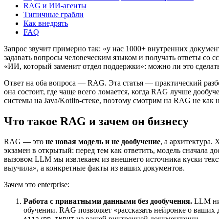
RAG и ИИ-агенты
Типичные грабли
Как внедрять
FAQ
Запрос звучит примерно так: «у нас 1000+ внутренних докуме
задавать вопросы человеческим языком и получать ответы со сс
«ИИ, который заменит отдел поддержки»: можно ли это сделать
Ответ на оба вопроса — RAG. Эта статья — практический разб
она состоит, где чаще всего ломается, когда RAG лучше дообуч
системы на Java/Kotlin-стеке, поэтому смотрим на RAG не как 
Что такое RAG и зачем он бизнесу
RAG — это
не новая модель и не дообучение
, а архитектура.
экзамен в открытый: перед тем как ответить, модель сначала
вызовом LLM мы извлекаем из внешнего источника куски текста,
выучила», а конкретные факты из ваших документов.
Зачем это enterprise:
Работа с приватными данными без дообучения.
LLM нич
обучении. RAG позволяет «рассказать нейронке о ваших д
из вашей внутренней документации.