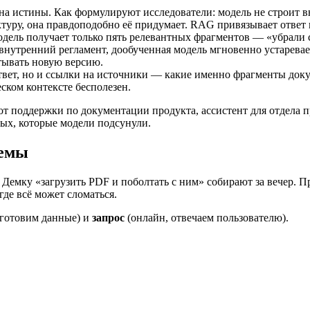
а истины. Как формулируют исследователи: модель не строит в
 фактуру, она правдоподобно её придумает. RAG привязывает отв
модель получает только пять релевантных фрагментов — «убрали 
внутренний регламент, дообученная модель мгновенно устарева
итывать новую версию.
ет, но и ссылки на источники — какие именно фрагменты докумен
ском контексте бесполезен.
 поддержки по документации продукта, ассистент для отдела п
ных, которые модели подсунули.
темы
. Демку «загрузить PDF и поболтать с ним» собирают за вечер.
де всё может сломаться.
 готовим данные) и
запрос
(онлайн, отвечаем пользователю).