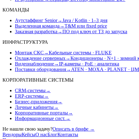
КОМАНДЫ
Аутстаффинг Senior
→
Java / Kotlin · 1–3 дня
Выделенная команда
→
T&M или fixed price
Заказная разработка
→
ПО под ключ от ТЗ до запуска
ИНФРАСТРУКТУРА
Монтаж СКС
→
Кабельные системы · FLUKE
Охлаждение серверных
→
Кондиционеры · N+1 · зимний 
Видеонаблюдение
→
IP-камеры · PoE · аналитика
Поставки оборудования
→
ATEN · MOXA · PLANET · Ц
КОРПОРАТИВНЫЕ СИСТЕМЫ
CRM-системы
→
ERP-системы
→
Бизнес-приложения
→
Личные кабинеты
→
Корпоративные порталы
→
Информационные сист.
→
Не нашли свою задачу?
Описать в брифе
→
Вендоры
Кейсы
О нас
Блог
Контакты