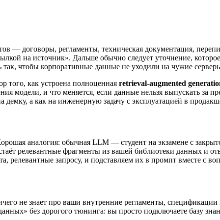
нтов — договоры, регламенты, техническая документация, пере
ылкой на источник». Дальше обычно следует уточнение, которое от
 так, чтобы корпоративные данные не уходили на чужие серверы
ор того, как устроена полноценная
retrieval-augmented generatio
ения модели, и что меняется, если данные нельзя выпускать за 
на демку, а как на инженерную задачу с эксплуатацией в продакш
 Хорошая аналогия: обычная LLM — студент на экзамене с закры
 достаёт релевантные фрагменты из вашей библиотеки данных и о
 релевантные запросу, и подставляем их в промпт вместе с вопр
его не знает про ваши внутренние регламенты, спецификации 
анных» без дорогого тюнинга: вы просто подключаете базу знан