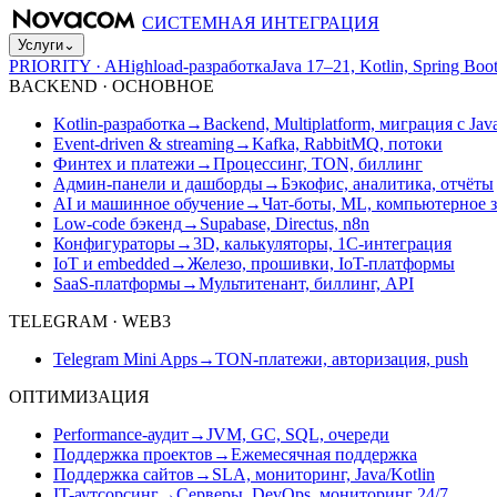
СИСТЕМНАЯ ИНТЕГРАЦИЯ
Услуги
⌄
PRIORITY · A
Highload-разработка
Java 17–21, Kotlin, Spring B
BACKEND · ОСНОВНОЕ
Kotlin-разработка
→
Backend, Multiplatform, миграция с Jav
Event-driven & streaming
→
Kafka, RabbitMQ, потоки
Финтех и платежи
→
Процессинг, TON, биллинг
Админ-панели и дашборды
→
Бэкофис, аналитика, отчёты
AI и машинное обучение
→
Чат-боты, ML, компьютерное 
Low-code бэкенд
→
Supabase, Directus, n8n
Конфигураторы
→
3D, калькуляторы, 1С-интеграция
IoT и embedded
→
Железо, прошивки, IoT-платформы
SaaS-платформы
→
Мультитенант, биллинг, API
TELEGRAM · WEB3
Telegram Mini Apps
→
TON-платежи, авторизация, push
ОПТИМИЗАЦИЯ
Performance-аудит
→
JVM, GC, SQL, очереди
Поддержка проектов
→
Ежемесячная поддержка
Поддержка сайтов
→
SLA, мониторинг, Java/Kotlin
IT-аутсорсинг
→
Серверы, DevOps, мониторинг 24/7