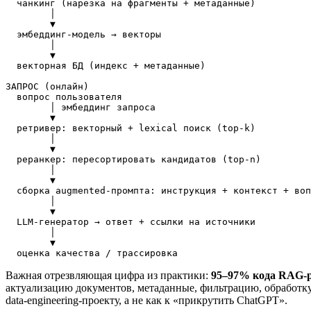
  чанкинг (нарезка на фрагменты + метаданные)

        │

        ▼

  эмбеддинг-модель → векторы

        │

        ▼

  векторная БД (индекс + метаданные)

ЗАПРОС (онлайн)

  вопрос пользователя

        │ эмбеддинг запроса

        ▼

  ретривер: векторный + lexical поиск (top-k)

        │

        ▼

  реранкер: пересортировать кандидатов (top-n)

        │

        ▼

  сборка augmented-промпта: инструкция + контекст + воп
        │

        ▼

  LLM-генератор → ответ + ссылки на источники

        │

        ▼

Важная отрезвляющая цифра из практики:
95–97% кода RAG-р
актуализацию документов, метаданные, фильтрацию, обработку
data-engineering-проекту, а не как к «прикрутить ChatGPT».