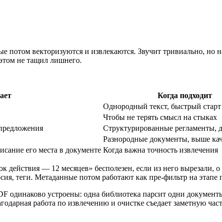
 потом векторизуются и извлекаются. Звучит тривиально, но на 
этом не тащил лишнего.
ает
Когда подходит
Однородный текст, быстрый старт
Чтобы не терять смысл на стыках
 предложения
Структурированные регламенты, 
Разнородные документы, выше ка
исание его места в документе
Когда важна точность извлечения
ок действия — 12 месяцев» бесполезен, если из него вырезали, 
рсия, теги. Метаданные потом работают как пре-фильтр на этапе
PDF одинаково устроены: одна библиотека парсит одни документ
годарная работа по извлечению и очистке съедает заметную част