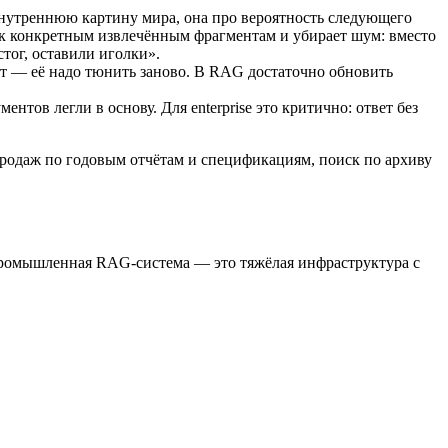
нутреннюю картину мира, она про вероятность следующего
ет к конкретным извлечённым фрагментам и убирает шум: вместо
стог, оставили иголки».
ет — её надо тюнить заново. В RAG достаточно обновить
тов легли в основу. Для enterprise это критично: ответ без
родаж по годовым отчётам и спецификациям, поиск по архиву
 Промышленная RAG-система — это тяжёлая инфраструктура с