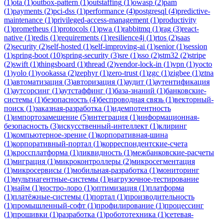
(
1
)
ota
(
1
)
outbox-pattern
(
1
)
outstaffing
(
1
)
owasp
(
2
)
pam
(
1
)
payments
(
2
)
pci-dss
(
1
)
performance
(
4
)
postgresql
(
4
)
predictive-
maintenance
(
1
)
privileged-access-management
(
1
)
productivity
(
1
)
prometheus
(
1
)
protocols
(
1
)
pwa
(
1
)
rabbitmq
(
1
)
rag
(
3
)
react-
native
(
1
)
redis
(
1
)
requirements
(
1
)
resilience4j
(
1
)
rtos
(
2
)
saas
(
2
)
security
(
2
)
self-hosted
(
1
)
self-improving-ai
(
1
)
senior
(
1
)
session
(
1
)
spring-boot
(
10
)
spring-security
(
3
)
sre
(
1
)
sso
(
2
)
stm32
(
2
)
stripe
(
2
)
swift
(
1
)
thingsboard
(
1
)
thread
(
2
)
vendor-lock-in
(
1
)
vpn
(
1
)
yocto
(
1
)
yolo
(
1
)
yookassa
(
2
)
zephyr
(
1
)
zero-trust
(
1
)
zgc
(
1
)
zigbee
(
1
)
ztna
(
1
)
автоматизация
(
3
)
авторизация
(
1
)
аудит
(
1
)
аутентификация
(
1
)
аутсорсинг
(
1
)
аутстаффинг
(
1
)
база-знаний
(
1
)
банковские-
системы
(
1
)
безопасность
(
4
)
беспроводная связь
(
1
)
векторный-
поиск
(
1
)
заказная-разработка
(
1
)
идемпотентность
(
1
)
импортозамещение
(
5
)
интеграция
(
1
)
информационная-
безопасность
(
3
)
искусственный-интеллект
(
1
)
клиринг
(
1
)
компьютерное-зрение
(
1
)
корпоративная-шина
(
1
)
корпоративный-портал
(
1
)
корреспондентские-счета
(
1
)
кроссплатформа
(
1
)
ликвидность
(
1
)
межбанковские-расчеты
(
1
)
миграция
(
1
)
микроконтроллеры
(
2
)
микросегментация
(
1
)
микросервисы
(
1
)
мобильная-разработка
(
1
)
мониторинг
(
1
)
мультиагентные-системы
(
1
)
нагрузочное-тестирование
(
1
)
найм
(
1
)
ностро-лоро
(
1
)
оптимизация
(
1
)
платформа
(
1
)
платёжные-системы
(
1
)
портал
(
1
)
производительность
(
1
)
промышленный-софт
(
1
)
профилирование
(
1
)
процессинг
(
1
)
прошивки
(
1
)
разработка
(
1
)
робототехника
(
1
)
сетевая-