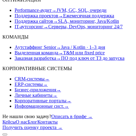
Performance-аудит
→
JVM, GC, SQL, очереди
Поддержка проектов
→
Ежемесячная поддержка
Поддержка сайтов
→
SLA, мониторинг, Java/Kotlin
IT-аутсорсинг
→
Серверы, DevOps, мониторинг 24/7
КОМАНДЫ
Аутстаффинг Senior
→
Java / Kotlin · 1–3 дня
Выделенная команда
→
T&M или fixed price
Заказная разработка
→
ПО под ключ от ТЗ до запуска
КОРПОРАТИВНЫЕ СИСТЕМЫ
CRM-системы
→
ERP-системы
→
Бизнес-приложения
→
Личные кабинеты
→
Корпоративные порталы
→
Информационные сист.
→
Не нашли свою задачу?
Описать в брифе
→
Кейсы
О нас
Блог
Контакты
Получить оценку проекта
→