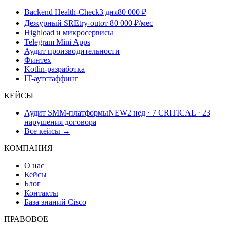
Backend Health-Check
3 дня
80 000 ₽
Дежурный SRE
try-out
от 80 000 ₽/мес
Highload и микросервисы
Telegram Mini Apps
Аудит производительности
Финтех
Kotlin-разработка
IT-аутстаффинг
КЕЙСЫ
Аудит SMM-платформы
NEW
2 нед · 7 CRITICAL · 23
нарушения договора
Все кейсы →
КОМПАНИЯ
О нас
Кейсы
Блог
Контакты
База знаний Cisco
ПРАВОВОЕ