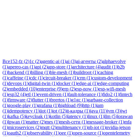
Тег:
интеграция
Статьи по теме «интеграция»: практические разборы, кейсы и
руководства инженеров Новаком — заказная разработка ПО
на Java/Kotlin для бизнеса.
Все
152-fz
(
2
)
1c
(
2
)
agentic-ai
(
1
)
ai
(
3
)
ai-агенты
(
2
)
alphaevolve
(
1
)
apereo-cas
(
1
)
api
(
2
)
app-store
(
1
)
architecture
(
4
)
audit
(
1
)
b2b
(
1
)
backend
(
1
)
billing
(
1
)
ble-mesh
(
1
)
buildroot
(
1
)
caching
(
1
)
caffeine
(
1
)
cdc
(
1
)
circuit-breaker
(
1
)
crm
(
1
)
custom-development
(
1
)
devops
(
1
)
digital-twin
(
1
)
docker
(
1
)
edge-ai
(
1
)
edge-computing
(
2
)
embedded
(
10
)
enterprise
(
9
)
erp
(
2
)
esp-now
(
1
)
esp-wifi-mesh
(
1
)
esp32
(
4
)
etl
(
1
)
event-driven
(
1
)
fault-tolerance
(
1
)
fido2
(
1
)
fintech
(
1
)
firmware
(
2
)
flutter
(
1
)
freertos
(
1
)
g1gc
(
1
)
garbage-collection
(
1
)
google-play
(
1
)
grafana
(
1
)
highload
(
9
)
http
(
1
)
iam
(
1
)
idempotency
(
1
)
iiot
(
1
)
iot
(
12
)
it-кадры
(
1
)
java
(
11
)
jvm
(
3
)
jwt
(
1
)
kafka
(
5
)
keycloak
(
1
)
kotlin
(
5
)
latency
(
1
)
linux
(
1
)
llm
(
5
)
lorawan
(
1
)
lpwan
(
1
)
matter
(
2
)
mes
(
1
)
mesh-сети
(
1
)
message-broker
(
1
)
mfa
(
1
)
microservices
(
2
)
mqtt
(
2
)
multitenancy
(
1
)
nb-iot
(
1
)
nvidia-jetson
(
1
)
oauth2
(
1
)
observability
(
1
)
oee
(
1
)
open-source
(
1
)
opentelemetry