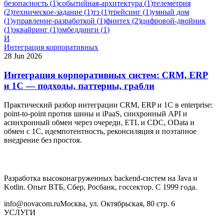
безопасность
(
1
)
событийная-архитектура
(
1
)
телеметрия
(
2
)
техническое-задание
(
1
)
тз
(
1
)
трейсинг
(
1
)
умный дом
(
1
)
управление-разработкой
(
1
)
финтех
(
2
)
цифровой-двойник
(
1
)
эквайринг
(
1
)
эмбеддинги
(
1
)
И
Интеграция корпоративных
28 Jun 2026
Интеграция корпоративных систем: CRM, ERP
и 1С — подходы, паттерны, грабли
Практический разбор интеграции CRM, ERP и 1С в enterprise:
point-to-point против шины и iPaaS, синхронный API и
асинхронный обмен через очереди, ETL и CDC, OData и
обмен с 1С, идемпотентность, реконсиляция и поэтапное
внедрение без простоя.
Разработка высоконагруженных backend-систем на Java и
Kotlin. Опыт ВТБ, Сбер, Росбанк, госсектор. С 1999 года.
info@novacom.ru
Москва, ул. Октябрьская, 80 стр. 6
УСЛУГИ