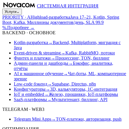
СИСТЕМНАЯ ИНТЕГРАЦИЯ
Услуги
⌄
PRIORITY · A
Highload-разработка
Java 17–21, Kotlin, Spring
Boot, Kafka. Миллионы документов/день, SLA 99.9
%.
Подробнее
→
BACKEND · ОСНОВНОЕ
Kotlin-разработка
→
Backend, Multiplatform, миграция с
Java
Event-driven & streaming
→
Kafka, RabbitMQ, потоки
Финтех и платежи
→
Процессинг, TON, биллинг
Админ-панели и дашборды
→
Бэкофис, аналитика,
отчёты
AI и машинное обучение
→
Чат-боты, ML, компьютерное
зрение
Low-code бэкенд
→
Supabase, Directus, n8n
Конфигураторы
→
3D, калькуляторы, 1С-интеграция
IoT и embedded
→
Железо, прошивки, IoT-платформы
SaaS-платформы
→
Мультитенант, биллинг, API
TELEGRAM · WEB3
Telegram Mini Apps
→
TON-платежи, авторизация, push
ОПТИМИЗАЦИЯ