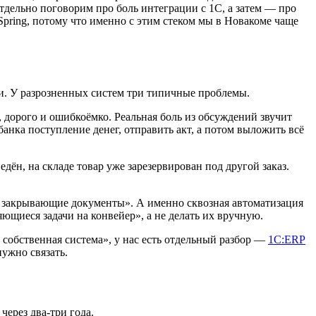
отдельно поговорим про боль интеграции с 1С, а затем — про
Spring, потому что именно с этим стеком мы в Новакоме чаще
ери. У разрозненных систем три типичные проблемы.
, дорого и ошибкоёмко. Реальная боль из обсуждений звучит
анка поступление денег, отправить акт, а потом выложить всё
ён, на складе товар уже зарезервирован под другой заказ.
 закрывающие документы». А именно сквозная автоматизация
ющиеся задачи на конвейер», а не делать их вручную.
 собственная система», у нас есть отдельный разбор —
1С:ERP
нужно связать.
через два-три года.