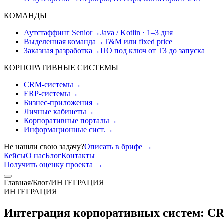
КОМАНДЫ
Аутстаффинг Senior
→
Java / Kotlin · 1–3 дня
Выделенная команда
→
T&M или fixed price
Заказная разработка
→
ПО под ключ от ТЗ до запуска
КОРПОРАТИВНЫЕ СИСТЕМЫ
CRM-системы
→
ERP-системы
→
Бизнес-приложения
→
Личные кабинеты
→
Корпоративные порталы
→
Информационные сист.
→
Не нашли свою задачу?
Описать в брифе
→
Кейсы
О нас
Блог
Контакты
Получить оценку проекта
→
Главная
/
Блог
/
ИНТЕГРАЦИЯ
ИНТЕГРАЦИЯ
Интеграция корпоративных систем: CR