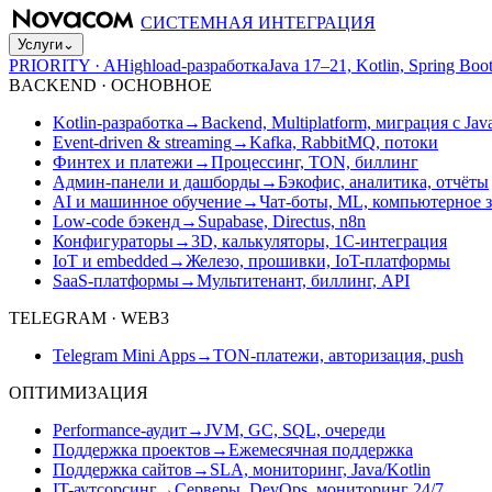
СИСТЕМНАЯ ИНТЕГРАЦИЯ
Услуги
⌄
PRIORITY · A
Highload-разработка
Java 17–21, Kotlin, Spring B
BACKEND · ОСНОВНОЕ
Kotlin-разработка
→
Backend, Multiplatform, миграция с Jav
Event-driven & streaming
→
Kafka, RabbitMQ, потоки
Финтех и платежи
→
Процессинг, TON, биллинг
Админ-панели и дашборды
→
Бэкофис, аналитика, отчёты
AI и машинное обучение
→
Чат-боты, ML, компьютерное 
Low-code бэкенд
→
Supabase, Directus, n8n
Конфигураторы
→
3D, калькуляторы, 1С-интеграция
IoT и embedded
→
Железо, прошивки, IoT-платформы
SaaS-платформы
→
Мультитенант, биллинг, API
TELEGRAM · WEB3
Telegram Mini Apps
→
TON-платежи, авторизация, push
ОПТИМИЗАЦИЯ
Performance-аудит
→
JVM, GC, SQL, очереди
Поддержка проектов
→
Ежемесячная поддержка
Поддержка сайтов
→
SLA, мониторинг, Java/Kotlin
IT-аутсорсинг
→
Серверы, DevOps, мониторинг 24/7