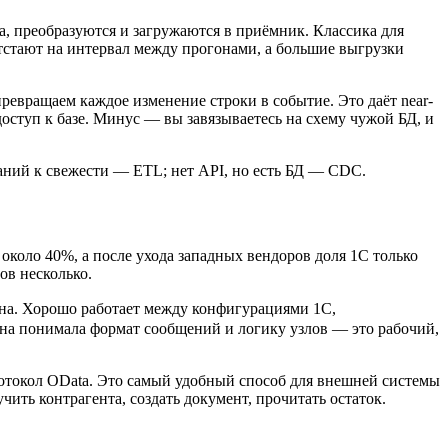
а, преобразуются и загружаются в приёмник. Классика для
отстают на интервал между прогонами, а большие выгрузки
ревращаем каждое изменение строки в событие. Это даёт near-
 доступ к базе. Минус — вы завязываетесь на схему чужой БД, и
аний к свежести — ETL; нет API, но есть БД — CDC.
около 40%, а после ухода западных вендоров доля 1С только
ов несколько.
а. Хорошо работает между конфигурациями 1С,
она понимала формат сообщений и логику узлов — это рабочий,
отокол OData. Это самый удобный способ для внешней системы
чить контрагента, создать документ, прочитать остаток.