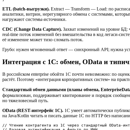
ETL (batch-выгрузки).
Extract — Transform — Load: по распис
аналитики, витрин, нерегулярного обмена с системами, которы
нагружают системы-источники.
CDC (Change Data Capture).
Захват изменений на уровне БД: ч
real-time поток изменений без вмешательства в код легаси-сис
её изменение может тихо сломать поток.
Грубо: нужен мгновенный ответ — синхронный API; нужна усто
Интеграция с 1С: обмен, OData и типи
В российском enterprise обойти 1С почти невозможно: по оцен
растёт. Поэтому «интеграция корпоративных систем» на практик
Стандартный обмен данными (планы обмена, EnterpriseData
формализован, поддерживает квитирование и порядок сообщени
но тяжеловесный путь.
OData (REST-интерфейс 1С).
1С умеет автоматически публико
на Java/Kotlin читать и писать данные 1С по HTTP без написан
// Чтение контрагента из 1С через стандартный OData-инт
// Базовая аутентификация + фильтр по ИНН.
