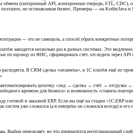
ерны обмена (синхронный API, асинхронные очереди, ETL, CDC), 
поэтапно, не останавливая бизнес. Примеры — на Kotlin/Java и 
 интеграция — это не самоцель, а способ убрать конкретные пот
платёж заводится несколько раз в разных системах. Это медленно
е по юрлицу из ФНС, сформировать счёт, отследить через API б
расходятся. В CRM сделка «оплачена», в 1С платёж ещё не провед
ь.
автоматизировать цепочку «лид → сделка → счёт → отгрузка →
вободного времени для бизнеса» и возможность «ставить повторя
жду готовой и заказной ERP. Если вы ещё на стадии «1С:ERP или
рк систем уже сложился (а в enterprise он сложился всегда) и его 
мы. Выбор определяет, во что превратится интеграционный слой 