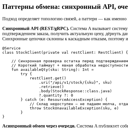
Паттерны обмена: синхронный API, оч
Подход определяет топологию связей, а паттерн — как именно 
Синхронный API (REST/gRPC).
Система A вызывает систему B
подтверждением заказа, получить актуальную цену, дёрнуть дан
Синхронные цепочки склонны к каскадным отказам, поэтому их 
@Service

class StockClient(private val restClient: RestClient) {

    // Синхронная проверка остатка перед подтверждением
    // Короткий таймаут + явная обработка недоступности
    fun availableQty(sku: String): Int =

        try {

            restClient.get()

                .uri("/api/v1/stock/{sku}", sku)

                .retrieve()

                .body(StockResponse::class.java)

                ?.quantity ?: 0

        } catch (e: ResourceAccessException) {

            // Склад недоступен — не падаем молча, отда
            throw StockUnavailableException(sku, e)

        }

Асинхронный обмен через очереди.
Система A публикует событ