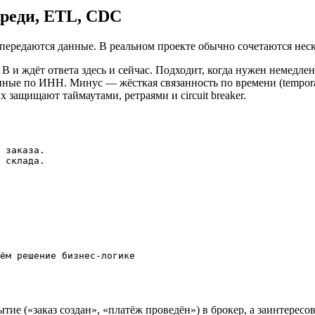
ереди, ETL, CDC
передаются данные. В реальном проекте обычно сочетаются неск
 и ждёт ответа здесь и сейчас. Подходит, когда нужен немедлен
ные по ИНН. Минус — жёсткая связанность по времени (temporal 
защищают таймаутами, ретраями и circuit breaker.
 заказа.

 склада.

ём решение бизнес-логике

ие («заказ создан», «платёж проведён») в брокер, а заинтересо