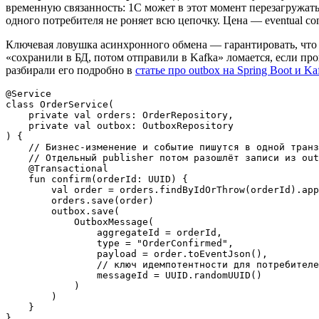
временную связанность: 1С может в этот момент перезагружать
одного потребителя не роняет всю цепочку. Цена — eventual con
Ключевая ловушка асинхронного обмена — гарантировать, что с
«сохранили в БД, потом отправили в Kafka» ломается, если про
разбирали его подробно в
статье про outbox на Spring Boot и Ka
@Service

class OrderService(

    private val orders: OrderRepository,

    private val outbox: OutboxRepository

) {

    // Бизнес-изменение и событие пишутся в одной транз
    // Отдельный publisher потом разошлёт записи из out
    @Transactional

    fun confirm(orderId: UUID) {

        val order = orders.findByIdOrThrow(orderId).app
        orders.save(order)

        outbox.save(

            OutboxMessage(

                aggregateId = orderId,

                type = "OrderConfirmed",

                payload = order.toEventJson(),

                // ключ идемпотентности для потребителе
                messageId = UUID.randomUUID()

            )

        )

    }
