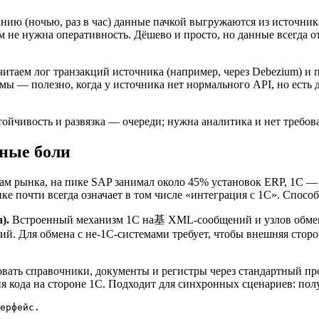
анию (ночью, раз в час) данные пачкой выгружаются из источник
м не нужна оперативность. Дёшево и просто, но данные всегда 
итаем лог транзакций источника (например, через Debezium) и п
темы — полезно, когда у источника нет нормального API, но есть
йчивость и развязка — очереди; нужна аналитика и нет требов
чные боли
кам рынка, на пике SAP занимал около 45% установок ERP, 1С — 
е почти всегда означает в том числе «интеграция с 1С». Способ
).
Встроенный механизм 1С на基 XML-сообщений и узлов обмен
й. Для обмена с не-1С-системами требует, чтобы внешняя стор
вать справочники, документы и регистры через стандартный пр
ия кода на стороне 1С. Подходит для синхронных сценариев: полу
ерфейс.
