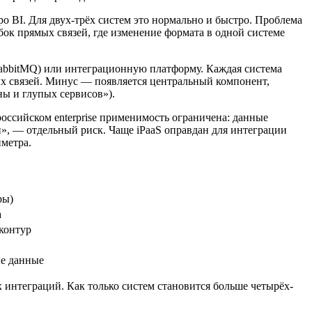
о BI. Для двух-трёх систем это нормально и быстро. Проблема
убок прямых связей, где изменение формата в одной системе
abbitMQ) или интеграционную платформу. Каждая система
ых связей. Минус — появляется центральный компонент,
ы и глупых сервисов»).
ссийском enterprise применимость ограничена: данные
п», — отдельный риск. Чаще iPaaS оправдан для интеграции
метра.
ры)
а
контур
ые данные
х интеграций. Как только систем становится больше четырёх-