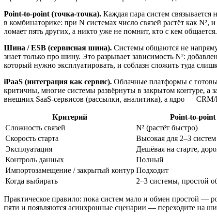
Point-to-point (точка-точка).
Каждая пара систем связывается н
в комбинаторике: при N системах число связей растёт как N², 
ломает пять других, а никто уже не помнит, кто с кем общается.
Шина / ESB (сервисная шина).
Системы общаются не напрямую
знает только про шину. Это разрывает зависимость N²: добавл
который нужно эксплуатировать, и соблазн сложить туда слиш
iPaaS (интеграция как сервис).
Облачные платформы с готовым
критичны, многие системы развёрнуты в закрытом контуре, а 
внешних SaaS-сервисов (рассылки, аналитика), а ядро — CRM
Критерий
Point-to-point
Сложность связей
N² (растёт быстро)
Скорость старта
Высокая для 2–3 систем
Эксплуатация
Дешёвая на старте, дор
Контроль данных
Полный
Импортозамещение / закрытый контур
Подходит
Когда выбирать
2–3 системы, простой о
Практическое правило: пока систем мало и обмен простой — poi
пяти и появляются асинхронные сценарии — переходите на шин