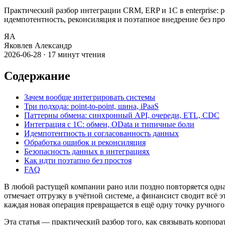
Практический разбор интеграции CRM, ERP и 1С в enterprise: 
идемпотентность, реконсиляция и поэтапное внедрение без про
ЯА
Яковлев Александр
2026-06-28
·
17
минут чтения
Содержание
Зачем вообще интегрировать системы
Три подхода: point-to-point, шина, iPaaS
Паттерны обмена: синхронный API, очереди, ETL, CDC
Интеграция с 1С: обмен, OData и типичные боли
Идемпотентность и согласованность данных
Обработка ошибок и реконсиляция
Безопасность данных в интеграциях
Как идти поэтапно без простоя
FAQ
В любой растущей компании рано или поздно повторяется одна 
отмечает отгрузку в учётной системе, а финансист сводит всё 
каждая новая операция превращается в ещё одну точку ручного 
Эта статья — практический разбор того, как связывать корпор