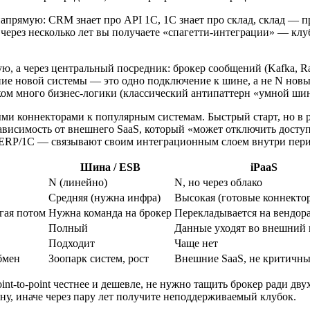
апрямую: CRM знает про API 1С, 1С знает про склад, склад — пр
и через несколько лет вы получаете «спагетти-интеграции» — кл
, а через центральный посредник: брокер сообщений (Kafka, R
ение новой системы — это одно подключение к шине, а не N нов
ком много бизнес-логики (классический антипаттерн «умной шин
и коннекторами к популярным системам. Быстрый старт, но в ро
зависимость от внешнего SaaS, который «может отключить досту
/ERP/1С — связывают своим интеграционным слоем внутри пери
Шина / ESB
iPaaS
N (линейно)
N, но через облако
Средняя (нужна инфра)
Высокая (готовые коннекто
огая потом
Нужна команда на брокер
Перекладывается на вендор
Полный
Данные уходят во внешний 
Подходит
Чаще нет
бмен
Зоопарк систем, рост
Внешние SaaS, не критичн
nt-to-point честнее и дешевле, не нужно тащить брокер ради дву
у, иначе через пару лет получите неподдерживаемый клубок.