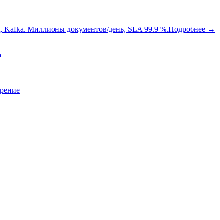
oot, Kafka. Миллионы документов/день, SLA 99.9 %.
Подробнее
→
a
зрение