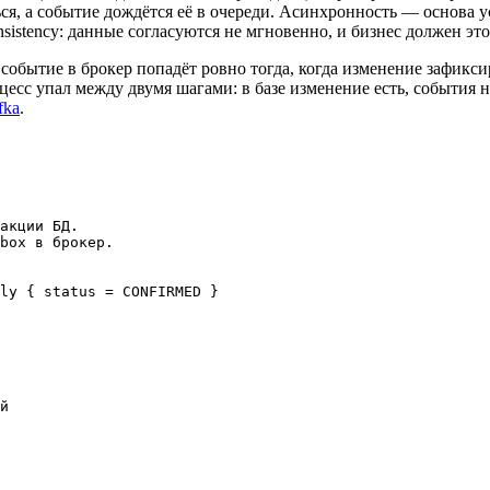
ся, а событие дождётся её в очереди. Асинхронность — основа 
sistency: данные согласуются не мгновенно, и бизнес должен это
обытие в брокер попадёт ровно тогда, когда изменение зафиксир
цесс упал между двумя шагами: в базе изменение есть, события н
fka
.
акции БД.

box в брокер.

ly { status = CONFIRMED }

й
