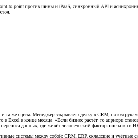
point-to-point против шины и iPaaS, синхронный API и асинхронн
стоя.
и та же сцена. Менеджер закрывает сделку в CRM, потом руками
это в Excel в конце месяца. «Если бизнес растёт, то априори ст
переноса данных, где живёт человеческий фактор: опечатка в ИН
ативные системы между собой: CRM, ERP, складские и учётные с