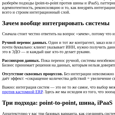
разберём подходы (point-to-point против шины и iPaaS), патт
идемпотентность, реконсиляцию и то, как внедрять интеграции 
всего и строим интеграционный слой.
Зачем вообще интегрировать системы
Сначала стоит честно ответить на вопрос «зачем», потому что
Ручной перенос данных.
Один и тот же контрагент, заказ или 
почти буквально: клиент указывает ИНН, нужно получить данны
это в ЭДО — и каждый шаг кто-то делает руками.
Рассинхрон данных.
Пока перенос ручной, системы неизбежно 
Бизнес принимает решения на данных, которым нельзя доверят
Отсутствие сквозных процессов.
Без интеграции невозможно 
даёт эффект: «сокращение количества действий = увеличение с
Важно: интеграция систем — это не то же самое, что выбор ме
против кастомной ERP
. Здесь же мы исходим из того, что зоопа
Три подхода: point-to-point, шина, iPaaS
Архитектурно у вас три базовых варианта, как соединять систе