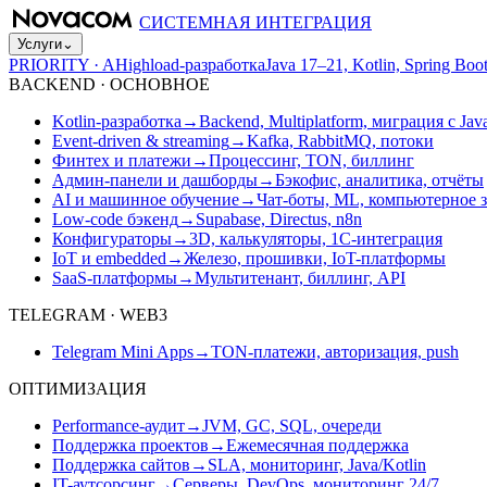
СИСТЕМНАЯ ИНТЕГРАЦИЯ
Услуги
⌄
PRIORITY · A
Highload-разработка
Java 17–21, Kotlin, Spring B
BACKEND · ОСНОВНОЕ
Kotlin-разработка
→
Backend, Multiplatform, миграция с Jav
Event-driven & streaming
→
Kafka, RabbitMQ, потоки
Финтех и платежи
→
Процессинг, TON, биллинг
Админ-панели и дашборды
→
Бэкофис, аналитика, отчёты
AI и машинное обучение
→
Чат-боты, ML, компьютерное 
Low-code бэкенд
→
Supabase, Directus, n8n
Конфигураторы
→
3D, калькуляторы, 1С-интеграция
IoT и embedded
→
Железо, прошивки, IoT-платформы
SaaS-платформы
→
Мультитенант, биллинг, API
TELEGRAM · WEB3
Telegram Mini Apps
→
TON-платежи, авторизация, push
ОПТИМИЗАЦИЯ
Performance-аудит
→
JVM, GC, SQL, очереди
Поддержка проектов
→
Ежемесячная поддержка
Поддержка сайтов
→
SLA, мониторинг, Java/Kotlin
IT-аутсорсинг
→
Серверы, DevOps, мониторинг 24/7