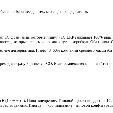
а и decision tree для тех, кто ещё не определился.
 от 1С-франчайзи, которые пишут «1С:ERP закрывает 100% задач
оцессы, которые невозможно запихнуть в коробку». Оба правы. О
е, чем альтернатива. И для 40–60% компаний среднего масштаба
реходите сразу к разделу TCO. Если сомневаетесь — читайте по 
млн ₽ (100+ мест). Плюс внедрение. Типовой проект внедрения 1
миграция данных. Иногда — «допиливание» типовой конфигурации,