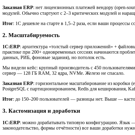
Заказная ERP
: нет лицензионных платежей вендору (open-sourc
модулей. Обычно стартуют с 2–3 критических модулей и нара
Итог
: 1С дешевле на старте в 1,5–2 раза, если ваши процессы
2. Масштабируемость
1С:ERP
: архитектура «толстый сервер приложений» + файловы
практике при 200+ одновременных сессиях начинаются пробле
данных, РИБ, фоновые задания), но потолок есть.
Мы видели кейс: крупный производитель с 450 пользователями
сервер — 128 ГБ RAM, 32 ядра, NVMe. Железо не спасало.
Заказная ERP
: горизонтальное масштабирование из коробки 
PostgreSQL с партиционированием, Redis для кеширования, Ka
Итог
: до 150–200 пользователей — разницы нет. Выше — касто
3. Кастомизация и доработки
1С:ERP
: можно дорабатывать типовую конфигурацию. Язык —
законодательство, формы отчётности) все ваши доработки нужн