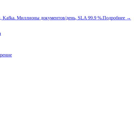
oot, Kafka. Миллионы документов/день, SLA 99.9 %.
Подробнее
→
a
зрение