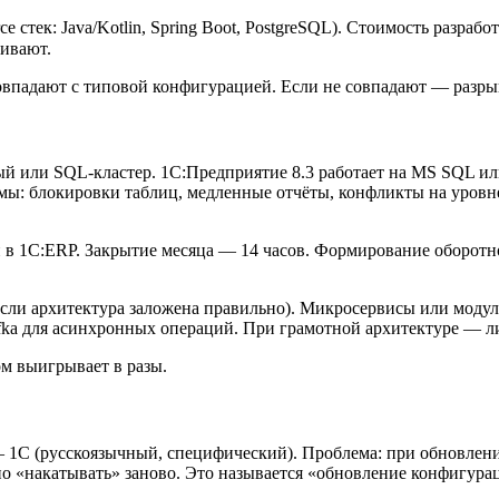
e стек: Java/Kotlin, Spring Boot, PostgreSQL). Стоимость разраб
щивают.
 совпадают с типовой конфигурацией. Если не совпадают — разры
й или SQL-кластер. 1С:Предприятие 8.3 работает на MS SQL или
мы: блокировки таблиц, медленные отчёты, конфликты на уровн
 в 1С:ERP. Закрытие месяца — 14 часов. Формирование оборотн
(если архитектура заложена правильно). Микросервисы или моду
fka для асинхронных операций. При грамотной архитектуре — л
м выигрывает в разы.
 1С (русскоязычный, специфический). Проблема: при обновлен
о «накатывать» заново. Это называется «обновление конфигурац