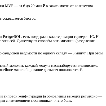
отки MVP — от 6 до 20 млн ₽ в зависимости от количества
в сокращается быстро.
 PostgreSQL, есть поддержка кластеризации серверов 1С. На
е записей. Существуют способы оптимизации (разделение
о-сальдовой ведомости по одному складу — 8 минут. При этом
льный монолит, каждый модуль масштабируется независимо.
инейное масштабирование до тысяч пользователей.
ии типовой конфигурации (а обновления выходят регулярно —
ии с изменениями поставщика», и это боль.