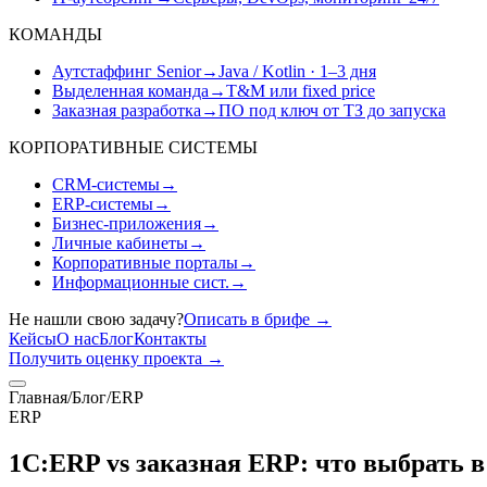
КОМАНДЫ
Аутстаффинг Senior
→
Java / Kotlin · 1–3 дня
Выделенная команда
→
T&M или fixed price
Заказная разработка
→
ПО под ключ от ТЗ до запуска
КОРПОРАТИВНЫЕ СИСТЕМЫ
CRM-системы
→
ERP-системы
→
Бизнес-приложения
→
Личные кабинеты
→
Корпоративные порталы
→
Информационные сист.
→
Не нашли свою задачу?
Описать в брифе
→
Кейсы
О нас
Блог
Контакты
Получить оценку проекта
→
Главная
/
Блог
/
ERP
ERP
1С:ERP vs заказная ERP: что выбрать в