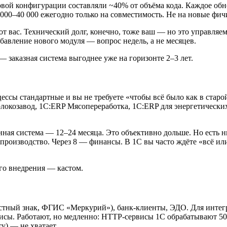
овой конфигурации составляли ~40% от объёма кода. Каждое обно
 000–40 000 ежегодно только на совместимость. Не на новые фич
 от вас. Технический долг, конечно, тоже ваш — но это управля
бавление нового модуля — вопрос недель, а не месяцев.
заказная система выгоднее уже на горизонте 2–3 лет.
оцессы стандартные и вы не требуете «чтобы всё было как в стар
локозавод, 1С:ERP Мясопереработка, 1С:ERP для энергетически
ная система — 12–24 месяца. Это объективно дольше. Но есть н
 производство. Через 8 — финансы. В 1С вы часто ждёте «всё или
ого внедрения — кастом.
естный знак, ФГИС «Меркурий»), банк-клиенты, ЭДО. Для инт
сы. Работают, но медленно: HTTP-сервисы 1С обрабатывают 50–1
у) — не хватает.