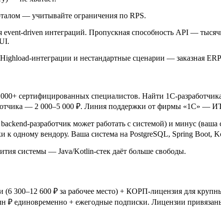
талом — учитывайте ограничения по RPS.
 event-driven интеграций. Пропускная способность API — тысяч
UI.
 Highload-интеграции и нестандартные сценарии — заказная ERP
00 000+ сертифицированных специалистов. Найти 1С-разработчик
аботчика — 2 000–5 000 ₽. Линия поддержки от фирмы «1С» — И
й backend-разработчик может работать с системой) и минус (ваш
зки к одному вендору. Ваша система на PostgreSQL, Spring Boot, 
ития системы — Java/Kotlin-стек даёт больше свободы.
зии (6 300–12 600 ₽ за рабочее место) + КОРП-лицензия для кру
млн ₽ единовременно + ежегодные подписки. Лицензии привязан