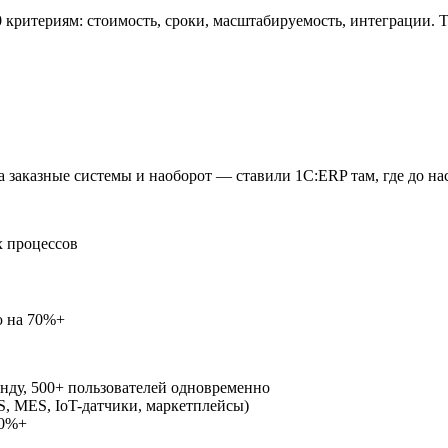
критериям: стоимость, сроки, масштабируемость, интеграции. TCO
 заказные системы и наоборот — ставили 1С:ERP там, где до нас
х процессов
ю на 70%+
нду, 500+ пользователей одновременно
, MES, IoT-датчики, маркетплейсы)
50%+