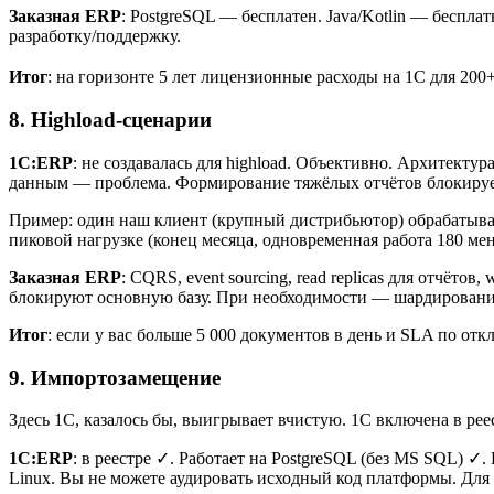
Заказная ERP
: PostgreSQL — бесплатен. Java/Kotlin — бесплат
разработку/поддержку.
Итог
: на горизонте 5 лет лицензионные расходы на 1С для 200
8. Highload-сценарии
1С:ERP
: не создавалась для highload. Объективно. Архитект
данным — проблема. Формирование тяжёлых отчётов блокируе
Пример: один наш клиент (крупный дистрибьютор) обрабатывае
пиковой нагрузке (конец месяца, одновременная работа 180 м
Заказная ERP
: CQRS, event sourcing, read replicas для отчёт
блокируют основную базу. При необходимости — шардирование 
Итог
: если у вас больше 5 000 документов в день и SLA по от
9. Импортозамещение
Здесь 1С, казалось бы, выигрывает вчистую. 1С включена в ре
1С:ERP
: в реестре ✓. Работает на PostgreSQL (без MS SQL) 
Linux. Вы не можете аудировать исходный код платформы. Для 