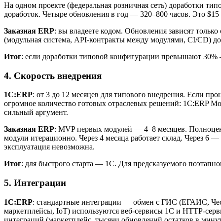
На одном проекте (федеральная розничная сеть) доработки тип
доработок. Четыре обновления в год — 320–800 часов. Это $15
Заказная ERP
: вы владеете кодом. Обновления зависят только
(модульная система, API-контракты между модулями, CI/CD) до
Итог
: если доработки типовой конфигурации превышают 30% — 
4. Скорость внедрения
1С:ERP
: от 3 до 12 месяцев для типового внедрения. Если пр
огромное количество готовых отраслевых решений: 1С:ERP Мо
сильный аргумент.
Заказная ERP
: MVP первых модулей — 4–8 месяцев. Полноцен
модули итерационно. Через 4 месяца работает склад. Через 6 —
эксплуатация невозможна.
Итог
: для быстрого старта — 1С. Для предсказуемого поэтапн
5. Интеграции
1С:ERP
: стандартные интеграции — обмен с ГИС (ЕГАИС, Ч
маркетплейсы, IoT) используются веб-сервисы 1С и HTTP-серви
интеграций (маркетплейс, тысячи обновлений остатков в минут