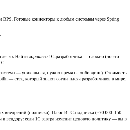
и RPS. Готовые коннекторы к любым системам через Spring
.
а легко. Найти
хорошего
1С-разработчика — сложно (но это
ТС.
а система — уникальная, нужно время на онбординг). Стоимость
Kotlin — стек, который знают сотни тысяч разработчиков в мире.
пных внедрений (подписка). Плюс ИТС-подписка (~70 000–150
ы к вендору: если 1С завтра изменит ценовую политику — вы в