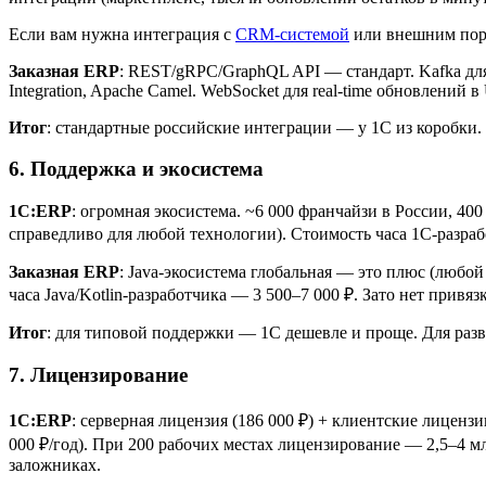
Если вам нужна интеграция с
CRM-системой
или внешним пор
Заказная ERP
: REST/gRPC/GraphQL API — стандарт. Kafka для
Integration, Apache Camel. WebSocket для real-time обновлений в 
Итог
: стандартные российские интеграции — у 1С из коробки.
6. Поддержка и экосистема
1С:ERP
: огромная экосистема. ~6 000 франчайзи в России, 4
справедливо для любой технологии). Стоимость часа 1С-разр
Заказная ERP
: Java-экосистема глобальная — это плюс (любо
часа Java/Kotlin-разработчика — 3 500–7 000 ₽. Зато нет привя
Итог
: для типовой поддержки — 1С дешевле и проще. Для разв
7. Лицензирование
1С:ERP
: серверная лицензия (186 000 ₽) + клиентские лицен
000 ₽/год). При 200 рабочих местах лицензирование — 2,5–4 
заложниках.