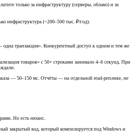
латите только за инфраструктуру (серверы, облако) и за
ько инфраструктура (~200–500 тыс. ₽/год).
 — одна транзакция». Конкурентный доступ к одним и тем же
ализация товаров» с 50+ строками занимало 4–6 секунд. При
 ждали.
заказа — 50–150 мс. Отчёты — на отдельной read-реплике, не
рами. Но есть нюанс.
арный закрытый код, который компилируется под Windows и