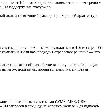
вление от 1С — от 80 до 200 человеко-часов на «перенос»
и. На поддержание статус-кво.
емый долг, а не внешний фактор. При хорошей архитектуре
ой системе, но лучше» — можно уложиться в 4–6 месяцев. Есть
х компаний. Если вам подходит отраслевое решение — это
юанс: при заказной разработке вы получаете работающие
 ничего»: пока не настроена вся цепочка, пилотная
еграции с нетиповыми системами (WMS, MES, CRM,
00 запросов в секунду на хорошем железе. Для highload-