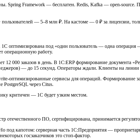
ны. Spring Framework — бесплатен. Redis, Kafka — open-source. П
+ пользователей — 5–8 млн ₽. На кастоме — 0 ₽ за лицензии, тол
ура 1С оптимизирована под «один пользователь — одна операция
т операционную работу.
т 12 000 заказов в день. В 1С:ERP формирование документа «Ре
енеджеров) — до 15 секунд. Операторы ждали. Клиенты на линии
ов, write-оптимизированные сервисы для операций. Формирование 
PostgreSQL через Citus.
клику критичен — 1С будет узким местом.
естр отечественного ПО, сертифицирована, принимается регулято
✓. Но под капотом: серверная часть 1С:Предприятия — проприет
некоторых госзаказчиков это стоп-фактор.