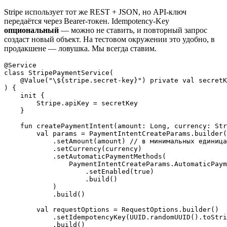
Stripe использует тот же REST + JSON, но API-ключ
передаётся через Bearer-токен. Idempotency-Key
опциональный
— можно не ставить, и повторный запрос
создаст новый объект. На тестовом окружении это удобно, в
продакшене — ловушка. Мы всегда ставим.
@Service

class StripePaymentService(

    @Value("\${stripe.secret-key}") private val secretK
) {

    init {

        Stripe.apiKey = secretKey

    }

    fun createPaymentIntent(amount: Long, currency: Str
        val params = PaymentIntentCreateParams.builder(
            .setAmount(amount) // в минимальных единица
            .setCurrency(currency)

            .setAutomaticPaymentMethods(

                PaymentIntentCreateParams.AutomaticPaym
                    .setEnabled(true)

                    .build()

            )

            .build()

        val requestOptions = RequestOptions.builder()

            .setIdempotencyKey(UUID.randomUUID().toStri
            .build()
