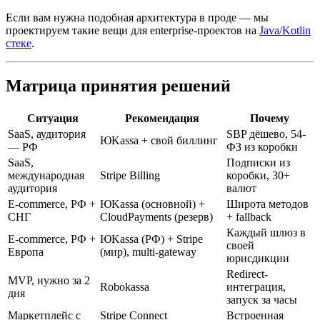
Если вам нужна подобная архитектура в проде — мы
проектируем такие вещи для enterprise-проектов на
Java/Kotlin
стеке
.
Матрица принятия решений
Ситуация
Рекомендация
Почему
SaaS, аудитория
SBP дёшево, 54-
ЮKassa + свой биллинг
— РФ
ФЗ из коробки
SaaS,
Подписки из
международная
Stripe Billing
коробки, 30+
аудитория
валют
E-commerce, РФ +
ЮKassa (основной) +
Широта методов
СНГ
CloudPayments (резерв)
+ fallback
Каждый шлюз в
E-commerce, РФ +
ЮKassa (РФ) + Stripe
своей
Европа
(мир), multi-gateway
юрисдикции
Redirect-
MVP, нужно за 2
Robokassa
интеграция,
дня
запуск за часы
Маркетплейс с
Stripe Connect
Встроенная