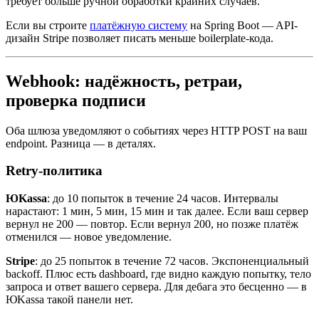
требует больше ручной обработки крайних случаев.
Если вы строите
платёжную систему
на Spring Boot — API-
дизайн Stripe позволяет писать меньше boilerplate-кода.
Webhook: надёжность, ретраи,
проверка подписи
Оба шлюза уведомляют о событиях через HTTP POST на ваш
endpoint. Разница — в деталях.
Retry-политика
ЮKassa
: до 10 попыток в течение 24 часов. Интервалы
нарастают: 1 мин, 5 мин, 15 мин и так далее. Если ваш сервер
вернул не 200 — повтор. Если вернул 200, но позже платёж
отменился — новое уведомление.
Stripe
: до 25 попыток в течение 72 часов. Экспоненциальный
backoff. Плюс есть dashboard, где видно каждую попытку, тело
запроса и ответ вашего сервера. Для дебага это бесценно — в
ЮKassa такой панели нет.