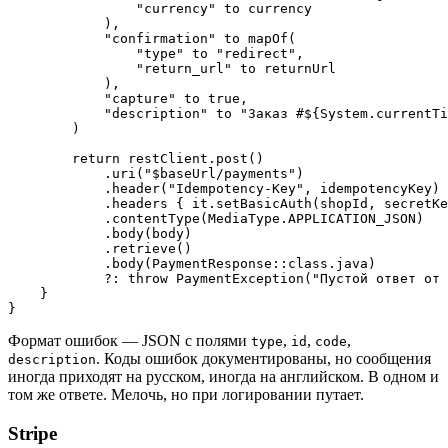
                "currency" to currency

            ),

            "confirmation" to mapOf(

                "type" to "redirect",

                "return_url" to returnUrl

            ),

            "capture" to true,

            "description" to "Заказ #${System.currentTi
        )

        return restClient.post()

            .uri("$baseUrl/payments")

            .header("Idempotency-Key", idempotencyKey)

            .headers { it.setBasicAuth(shopId, secretKe
            .contentType(MediaType.APPLICATION_JSON)

            .body(body)

            .retrieve()

            .body(PaymentResponse::class.java)

            ?: throw PaymentException("Пустой ответ от 
    }

Формат ошибок — JSON с полями
,
,
,
type
id
code
. Коды ошибок документированы, но сообщения
description
иногда приходят на русском, иногда на английском. В одном и
том же ответе. Мелочь, но при логировании путает.
Stripe