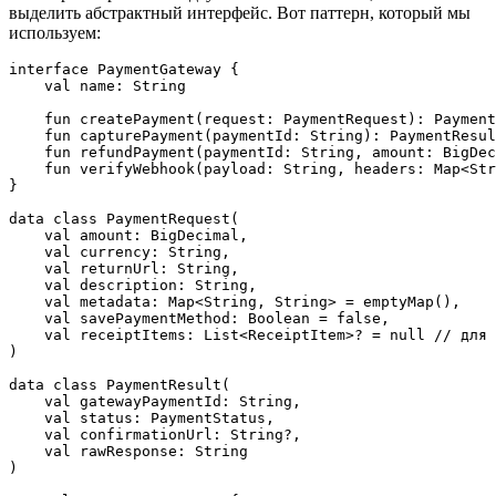
выделить абстрактный интерфейс. Вот паттерн, который мы
используем:
interface PaymentGateway {

    val name: String

    fun createPayment(request: PaymentRequest): Payment
    fun capturePayment(paymentId: String): PaymentResul
    fun refundPayment(paymentId: String, amount: BigDec
    fun verifyWebhook(payload: String, headers: Map<Str
}

data class PaymentRequest(

    val amount: BigDecimal,

    val currency: String,

    val returnUrl: String,

    val description: String,

    val metadata: Map<String, String> = emptyMap(),

    val savePaymentMethod: Boolean = false,

    val receiptItems: List<ReceiptItem>? = null // для 
)

data class PaymentResult(

    val gatewayPaymentId: String,

    val status: PaymentStatus,

    val confirmationUrl: String?,

    val rawResponse: String

)
