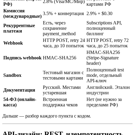
2.8% (Visa/MC/Мир)
РФ)
картами РФ
Комиссия
3.5% + конвертация
2.9% + $0.30
(международные)
Есть, через
Subscriptions API,
Рекуррентные
сохранение
полноценный
платежи
payment_method
биллинг
HTTP POST, retry 24
HTTP POST, retry 72
Webhook
часа, до 10 попыток
часа, до 25 попыток
HMAC-SHA256
Подпись webhook
HMAC-SHA256
(Stripe-Signature
header)
Полноценный test
Тестовый магазин с
Sandbox
mode, отдельный
тестовыми картами
API-ключ
Русский. Местами
Английский. Эталон
Документация
устаревшая
индустрии
54-ФЗ (онлайн-
Встроенная
Нет (не нужно за
касса)
поддержка чеков
пределами РФ)
Дальше — разбор каждого пункта с кодом.
API-дизайн: REST, идемпотентность,