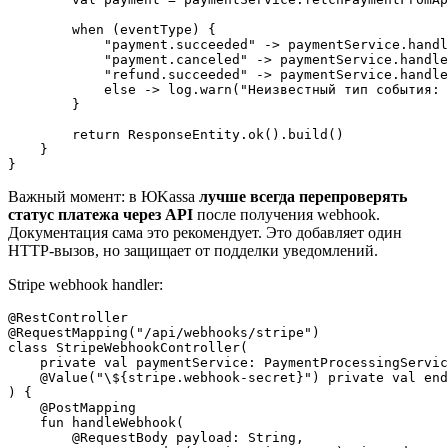
        when (eventType) {

            "payment.succeeded" -> paymentService.handl
            "payment.canceled" -> paymentService.handle
            "refund.succeeded" -> paymentService.handle
            else -> log.warn("Неизвестный тип события: 
        }

        return ResponseEntity.ok().build()

    }

Важный момент: в ЮKassa
лучше всегда перепроверять
статус платежа через API
после получения webhook.
Документация сама это рекомендует. Это добавляет один
HTTP-вызов, но защищает от подделки уведомлений.
Stripe webhook handler:
@RestController

@RequestMapping("/api/webhooks/stripe")

class StripeWebhookController(

    private val paymentService: PaymentProcessingServic
    @Value("\${stripe.webhook-secret}") private val end
) {

    @PostMapping

    fun handleWebhook(

        @RequestBody payload: String,
