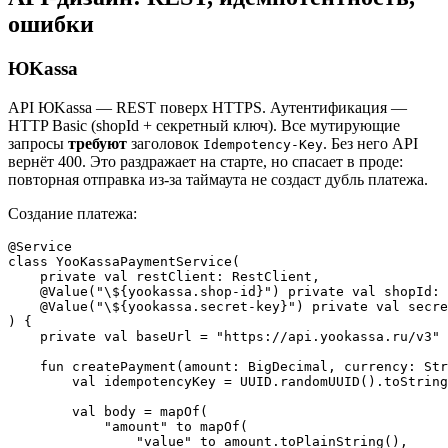
ошибки
ЮKassa
API ЮKassa — REST поверх HTTPS. Аутентификация —
HTTP Basic (shopId + секретный ключ). Все мутирующие
запросы
требуют
заголовок
. Без него API
Idempotency-Key
вернёт 400. Это раздражает на старте, но спасает в проде:
повторная отправка из-за таймаута не создаст дубль платежа.
Создание платежа:
@Service

class YooKassaPaymentService(

    private val restClient: RestClient,

    @Value("\${yookassa.shop-id}") private val shopId: 
    @Value("\${yookassa.secret-key}") private val secre
) {

    private val baseUrl = "https://api.yookassa.ru/v3"

    fun createPayment(amount: BigDecimal, currency: Str
        val idempotencyKey = UUID.randomUUID().toString
        val body = mapOf(

            "amount" to mapOf(

                "value" to amount.toPlainString(),
