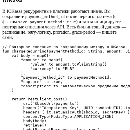
ЮKassa
В ЮKassa рекуррентные платежи работают иначе. Вы
сохраняете
после первого платежа (с
payment_method_id
флагом
) и затем инициируете
save_payment_method: true
повторные списания через API. Весь биллинговый движок —
расписание, retry-логику, proration, grace-period — пишете
сами.
// Повторное списание по сохранённому методу в ЮKassa

fun chargeRecurring(paymentMethodId: String, amount: Bi
    val body = mapOf(

        "amount" to mapOf(

            "value" to amount.toPlainString(),

            "currency" to "RUB"

        ),

        "payment_method_id" to paymentMethodId,

        "capture" to true,

        "description" to "Автоматическое продление подп
    )

    return restClient.post()

        .uri("$baseUrl/payments")

        .header("Idempotency-Key", UUID.randomUUID().to
        .headers { it.setBasicAuth(shopId, secretKey) }

        .contentType(MediaType.APPLICATION_JSON)

        .body(body)

        .retrieve()

        .body(PaymentResponse::class.java)
