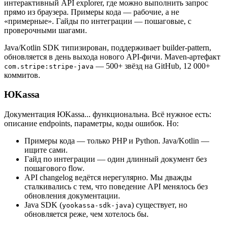
интерактивный API explorer, где можно выполнить запрос
прямо из браузера. Примеры кода — рабочие, а не
«примерные». Гайды по интеграции — пошаговые, с
проверочными шагами.
Java/Kotlin SDK типизирован, поддерживает builder-pattern,
обновляется в день выхода нового API-фичи. Maven-артефакт
— 500+ звёзд на GitHub, 12 000+
com.stripe:stripe-java
коммитов.
ЮKassa
Документация ЮKassa... функциональна. Всё нужное есть:
описание endpoints, параметры, коды ошибок. Но:
Примеры кода — только PHP и Python. Java/Kotlin —
ищите сами.
Гайд по интеграции — один длинный документ без
пошагового flow.
API changelog ведётся нерегулярно. Мы дважды
сталкивались с тем, что поведение API менялось без
обновления документации.
Java SDK (
) существует, но
yookassa-sdk-java
обновляется реже, чем хотелось бы.