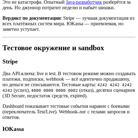
Это не катастрофа. Опытный
Java-разработчик
разберётся за
день. Но джуниор потратит неделю и набьёт шишки.
Вердикт по документации
: Stripe — лучшая документация из
всех платёжных систем мира. ЮKassa — приемлемая, но
заметно уступает.
Тестовое окружение и sandbox
Stripe
Два API-ключа: live и test. В тестовом режиме можно создавать
платежи, подписки, webhook — всё идентично продакшену,
но деньги не списываются. Тестовые карты:
4242 4242 4242
(успех),
(отказ), десятки сценариев
4242
4000 0000 0000 0002
(3D Secure, недостаток средств, expired).
Dashboard показывает тестовые события наравне с боевыми
(переключатель Test/Live). Webhook-лог с телами запросов и
ответов.
ЮKassa