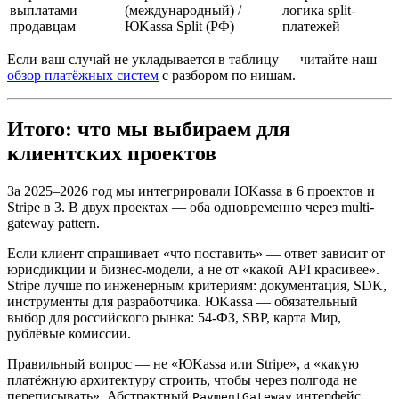
выплатами
(международный) /
логика split-
продавцам
ЮKassa Split (РФ)
платежей
Если ваш случай не укладывается в таблицу — читайте наш
обзор платёжных систем
с разбором по нишам.
Итого: что мы выбираем для
клиентских проектов
За 2025–2026 год мы интегрировали ЮKassa в 6 проектов и
Stripe в 3. В двух проектах — оба одновременно через multi-
gateway pattern.
Если клиент спрашивает «что поставить» — ответ зависит от
юрисдикции и бизнес-модели, а не от «какой API красивее».
Stripe лучше по инженерным критериям: документация, SDK,
инструменты для разработчика. ЮKassa — обязательный
выбор для российского рынка: 54-ФЗ, SBP, карта Мир,
рублёвые комиссии.
Правильный вопрос — не «ЮKassa или Stripe», а «какую
платёжную архитектуру строить, чтобы через полгода не
переписывать». Абстрактный
интерфейс,
PaymentGateway