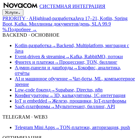
СИСТЕМНАЯ ИНТЕГРАЦИЯ
Услуги
⌄
PRIORITY · A
Highload-разработка
Java 17–21, Kotlin, Spring
Boot, Kafka. Миллионы документов/день, SLA 99.9
%.
Подробнее
→
BACKEND · ОСНОВНОЕ
Kotlin-разработка
→
Backend, Multiplatform, миграция с
Java
Event-driven & streaming
→
Kafka, RabbitMQ, потоки
Финтех и платежи
→
Процессинг, TON, биллинг
Админ-панели и дашборды
→
Бэкофис, аналитика,
отчёты
AI и машинное обучение
→
Чат-боты, ML, компьютерное
зрение
Low-code бэкенд
→
Supabase, Directus, n8n
Конфигураторы
→
3D, калькуляторы, 1С-интеграция
IoT и embedded
→
Железо, прошивки, IoT-платформы
SaaS-платформы
→
Мультитенант, биллинг, API
TELEGRAM · WEB3
Telegram Mini Apps
→
TON-платежи, авторизация, push
ОПТИМИЗАЦИЯ