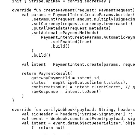
    init { Stripe.apiKey = config.secretKey }

    override fun createPayment(request: PaymentRequest)
        val params = PaymentIntentCreateParams.builder(
            .setAmount(request.amount.multiply(BigDecim
            .setCurrency(request.currency.lowercase())

            .putAllMetadata(request.metadata)

            .setAutomaticPaymentMethods(

                PaymentIntentCreateParams.AutomaticPaym
                    .setEnabled(true)

                    .build()

            )

            .build()

        val intent = PaymentIntent.create(params, reque
        return PaymentResult(

            gatewayPaymentId = intent.id,

            status = mapStripeStatus(intent.status),

            confirmationUrl = intent.clientSecret, // д
            rawResponse = intent.toJson()

        )

    }

    override fun verifyWebhook(payload: String, headers
        val sigHeader = headers["Stripe-Signature"] ?: 
        val event = Webhook.constructEvent(payload, sig
        val intent = event.dataObjectDeserializer.`obje
            ?: return null
