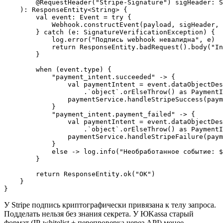
        @RequestHeader("Stripe-Signature") sigHeader: S
    ): ResponseEntity<String> {

        val event: Event = try {

            Webhook.constructEvent(payload, sigHeader, 
        } catch (e: SignatureVerificationException) {

            log.error("Подпись webhook невалидна", e)

            return ResponseEntity.badRequest().body("In
        }

        when (event.type) {

            "payment_intent.succeeded" -> {

                val paymentIntent = event.dataObjectDes
                    .`object`.orElseThrow() as PaymentI
                paymentService.handleStripeSuccess(paym
            }

            "payment_intent.payment_failed" -> {

                val paymentIntent = event.dataObjectDes
                    .`object`.orElseThrow() as PaymentI
                paymentService.handleStripeFailure(paym
            }

            else -> log.info("Необработанное событие: $
        }

        return ResponseEntity.ok("OK")

    }

У Stripe подпись криптографически привязана к телу запроса.
Подделать нельзя без знания секрета. У ЮKassa старый
формат (IP-whitelist + перепроверка через API) менее