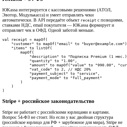
ЮKassa интегрируется с кассовыми решениями (АТОЛ,
Эвотор, Модулькасса) и умеет отправлять чеки
автоматически. В API передаёте объект
с позициями,
receipt
ставками НДС, email покупателя — ЮKassa формирует и
отправляет чек в ОФД. Одной заботой меньше.
val receipt = mapOf(

    "customer" to mapOf("email" to "buyer@example.com")
    "items" to listOf(

        mapOf(

            "description" to "Подписка Premium (1 мес.)
            "quantity" to "1.00",

            "amount" to mapOf("value" to "990.00", "cur
            "vat_code" to 2, // НДС 20%

            "payment_subject" to "service",

            "payment_mode" to "full_payment"

        )

    )

Stripe + российское законодательство
Stripe не работает с российскими юрлицами и картами.
Вопрос 54-ФЗ не стоит. Но если у вас двойная структура
(российское юрлицо для РФ + зарубежное для мира), Stripe не