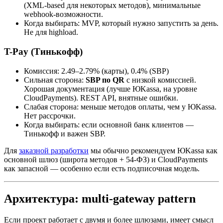
(XML-based для некоторых методов), минимальные
webhook-возможности.
Когда выбирать: MVP, который нужно запустить за день.
Не для highload.
T-Pay (Тинькофф)
Комиссия: 2.49–2.79% (карты), 0.4% (SBP)
Сильная сторона:
SBP по QR
с низкой комиссией.
Хорошая документация (лучше ЮKassa, на уровне
CloudPayments). REST API, внятные ошибки.
Слабая сторона: меньше методов оплаты, чем у ЮKassa.
Нет рассрочки.
Когда выбирать: если основной банк клиентов —
Тинькофф и важен SBP.
Для
заказной разработки
мы обычно рекомендуем ЮKassa как
основной шлюз (широта методов + 54-ФЗ) и CloudPayments
как запасной — особенно если есть подписочная модель.
Архитектура: multi-gateway pattern
Если проект работает с двумя и более шлюзами, имеет смысл