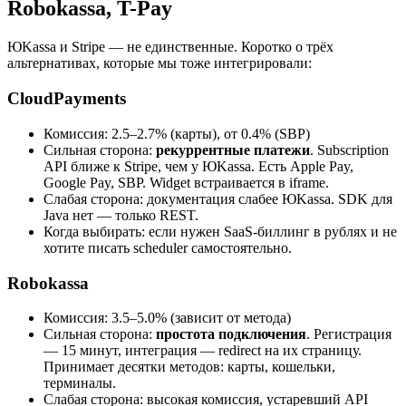
Robokassa, T-Pay
ЮKassa и Stripe — не единственные. Коротко о трёх
альтернативах, которые мы тоже интегрировали:
CloudPayments
Комиссия: 2.5–2.7% (карты), от 0.4% (SBP)
Сильная сторона:
рекуррентные платежи
. Subscription
API ближе к Stripe, чем у ЮKassa. Есть Apple Pay,
Google Pay, SBP. Widget встраивается в iframe.
Слабая сторона: документация слабее ЮKassa. SDK для
Java нет — только REST.
Когда выбирать: если нужен SaaS-биллинг в рублях и не
хотите писать scheduler самостоятельно.
Robokassa
Комиссия: 3.5–5.0% (зависит от метода)
Сильная сторона:
простота подключения
. Регистрация
— 15 минут, интеграция — redirect на их страницу.
Принимает десятки методов: карты, кошельки,
терминалы.
Слабая сторона: высокая комиссия, устаревший API