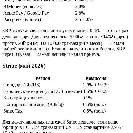
ЮMoney (кошелёк)
3.0%
Apple Pay / Google Pay
2.8%
Рассрочка (Сплит)
3.5–5.0%
SBP заслуживает отдельного упоминания. 0.4% — это в 7 раз
дешевле карт. Для среднего чека 5 000₽ разница: 140₽ (карта)
против 20₽ (SBP). На 10 000 транзакций в месяц — 1.2 млн
рублей экономии в год. Если ваша аудитория в России, SBP
через ЮKassa — самый дешёвый канал приёма.
Stripe (май 2026)
Регион
Комиссия
Стандарт (EU/US)
2.9% + $0.30
Европейские карты (для EU-бизнесов)
1.5% + €0.25
Конвертация валюты
+1%
Повторные списания (Billing)
0.5% (доп.)
Stripe Tax
0.5% (доп.)
Для международных платежей Stripe дешевле, если ваше
юрлицо в ЕС. Для транзакций US→US стандартные 2.9% +
$0.30 — на уровне рынка.