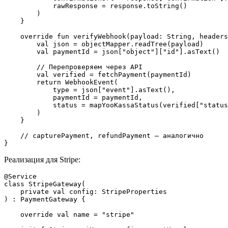
            rawResponse = response.toString()

        )

    }

    override fun verifyWebhook(payload: String, headers
        val json = objectMapper.readTree(payload)

        val paymentId = json["object"]["id"].asText()

        // Перепроверяем через API

        val verified = fetchPayment(paymentId)

        return WebhookEvent(

            type = json["event"].asText(),

            paymentId = paymentId,

            status = mapYooKassaStatus(verified["status
        )

    }

    // capturePayment, refundPayment — аналогично

Реализация для Stripe:
@Service

class StripeGateway(

    private val config: StripeProperties

) : PaymentGateway {

    override val name = "stripe"
