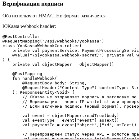
Верификация подписи
Оба используют HMAC. Но формат различается.
ЮKassa webhook handler:
@RestController

@RequestMapping("/api/webhooks/yookassa")

class YooKassaWebhookController(

    private val paymentService: PaymentProcessingServic
    @Value("\${yookassa.webhook-secret}") private val w
) {

    private val objectMapper = ObjectMapper()

    @PostMapping

    fun handleWebhook(

        @RequestBody body: String,

        @RequestHeader("Content-Type") contentType: Str
    ): ResponseEntity<Void> {

        // ЮKassa не отправляет подпись в заголовке по 
        // Верификация — через IP-whitelist или проверк
        // Если включена подпись (новый формат), провер
        val event = objectMapper.readTree(body)

        val eventType = event["event"].asText()

        val paymentId = event["object"]["id"].asText()

        // Перепроверяем статус через API — золотое пра
        val payment = paymentService.fetchPaymentFromAp