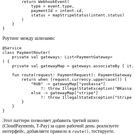
        return WebhookEvent(

            type = event.type,

            paymentId = intent.id,

            status = mapStripeStatus(intent.status)

        )

    }

Роутинг между шлюзами:
@Service

class PaymentRouter(

    private val gateways: List<PaymentGateway>

) {

    private val gatewayMap = gateways.associateBy { it.
    fun route(request: PaymentRequest): PaymentGateway 
        return when (request.currency.uppercase()) {

            "RUB" -> gatewayMap["yookassa"]

                ?: throw IllegalStateException("ЮKassa 
            else -> gatewayMap["stripe"]

                ?: throw IllegalStateException("Stripe 
        }

    }

Этот паттерн позволяет добавить третий шлюз
(CloudPayments, T-Pay) за один рабочий день: реализуете
интерфейс, добавляете правило в
, тестируете.
route()