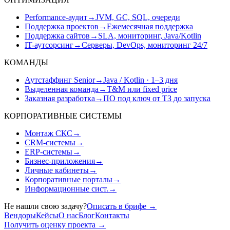
Performance-аудит
→
JVM, GC, SQL, очереди
Поддержка проектов
→
Ежемесячная поддержка
Поддержка сайтов
→
SLA, мониторинг, Java/Kotlin
IT-аутсорсинг
→
Серверы, DevOps, мониторинг 24/7
КОМАНДЫ
Аутстаффинг Senior
→
Java / Kotlin · 1–3 дня
Выделенная команда
→
T&M или fixed price
Заказная разработка
→
ПО под ключ от ТЗ до запуска
КОРПОРАТИВНЫЕ СИСТЕМЫ
Монтаж СКС
→
CRM-системы
→
ERP-системы
→
Бизнес-приложения
→
Личные кабинеты
→
Корпоративные порталы
→
Информационные сист.
→
Не нашли свою задачу?
Описать в брифе
→
Вендоры
Кейсы
О нас
Блог
Контакты
Получить оценку проекта
→