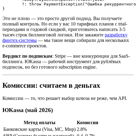
        ?: throw PaymentException("Ошибка рекуррентного
Это не плохо — это просто другой подход. Вы получаете
полный контроль. Но если у вас 10 тарифных планов с trial-
периодами и годовой скидкой, приготовьтесь написать 3-5
тысяч строк биллинговой логики. Или закажите
разработку
финтех-системы
— мы такие вещи собирали для нескольких
e-commerce проектов.
Вердикт по подпискам
: Stripe — вне конкуренции для SaaS-
биллинга. ЮKassa — рабочий инструмент для рублёвых
подписок, но без готового subscription engine.
Комиссии: считаем в деньгах
Комиссии — то, что решает выбор шлюза не реже, чем API.
ЮKassa (май 2026)
Метод оплаты
Комиссия
Банковские карты (Visa, MC, Мир)
2.8%
SBP (Система быстрых платежей)
0.4–0.7%