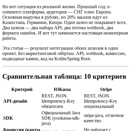
Но вот ситуация из реальной жизни. Прошлый год: e-
commerce платформа, аудитория — СНГ плюс Европа.
Основная выручка в рублях, но 20% заказов идут из
Казахстана, Германии, Кипра. Один шлюз не покрывает всех.
Два шлюза — два набора API, два потока webhook, два
формата ошибок. И вот тут начинается настоящая инженерная
работа.
Эта статья — результат интеграции обоих шлюзов в один
проект. Без маркетинговой обёртки. API, webhook, комиссии,
подводные камни, код на Kotlin/Spring Boot.
Сравнительная таблица: 10 критериев
Критерий
ЮKassa
Stripe
REST, JSON.
REST, JSON.
API-дизайн
Idempotency-Key
Idempotency-Key
обязателен
опциональный
Официальный Java
stripe-java, отличное
SDK
SDK (yookassa-sdk-
качество
java)
Комиссия (карты
Не работает с