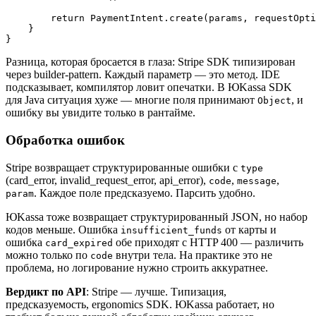
        return PaymentIntent.create(params, requestOpti
    }

Разница, которая бросается в глаза: Stripe SDK типизирован
через builder-pattern. Каждый параметр — это метод. IDE
подсказывает, компилятор ловит опечатки. В ЮKassa SDK
для Java ситуация хуже — многие поля принимают
, и
Object
ошибку вы увидите только в рантайме.
Обработка ошибок
Stripe возвращает структурированные ошибки с
type
(card_error, invalid_request_error, api_error),
,
,
code
message
. Каждое поле предсказуемо. Парсить удобно.
param
ЮKassa тоже возвращает структурированный JSON, но набор
кодов меньше. Ошибка
от карты и
insufficient_funds
ошибка
обе приходят с HTTP 400 — различить
card_expired
можно только по
внутри тела. На практике это не
code
проблема, но логирование нужно строить аккуратнее.
Вердикт по API
: Stripe — лучше. Типизация,
предсказуемость, ergonomics SDK. ЮKassa работает, но