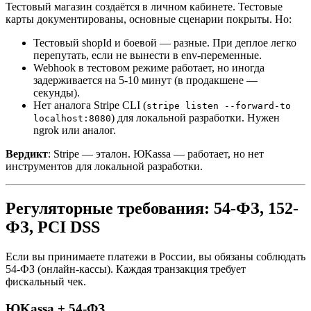
Тестовый магазин создаётся в личном кабинете. Тестовые
карты документированы, основные сценарии покрыты. Но:
Тестовый shopId и боевой — разные. При деплое легко
перепутать, если не вынести в env-переменные.
Webhook в тестовом режиме работает, но иногда
задерживается на 5-10 минут (в продакшене —
секунды).
Нет аналога Stripe CLI (
stripe listen --forward-to
) для локальной разработки. Нужен
localhost:8080
ngrok или аналог.
Вердикт
: Stripe — эталон. ЮKassa — работает, но нет
инструментов для локальной разработки.
Регуляторные требования: 54-ФЗ, 152-
ФЗ, PCI DSS
Если вы принимаете платежи в России, вы обязаны соблюдать
54-ФЗ (онлайн-кассы). Каждая транзакция требует
фискальный чек.
ЮKassa + 54-ФЗ