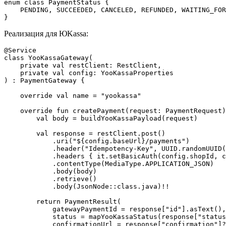
enum class PaymentStatus {

    PENDING, SUCCEEDED, CANCELED, REFUNDED, WAITING_FOR
Реализация для ЮKassa:
@Service

class YooKassaGateway(

    private val restClient: RestClient,

    private val config: YooKassaProperties

) : PaymentGateway {

    override val name = "yookassa"

    override fun createPayment(request: PaymentRequest)
        val body = buildYooKassaPayload(request)

        val response = restClient.post()

            .uri("${config.baseUrl}/payments")

            .header("Idempotency-Key", UUID.randomUUID(
            .headers { it.setBasicAuth(config.shopId, c
            .contentType(MediaType.APPLICATION_JSON)

            .body(body)

            .retrieve()

            .body(JsonNode::class.java)!!

        return PaymentResult(

            gatewayPaymentId = response["id"].asText(),

            status = mapYooKassaStatus(response["status
            confirmationUrl = response["confirmation"]?