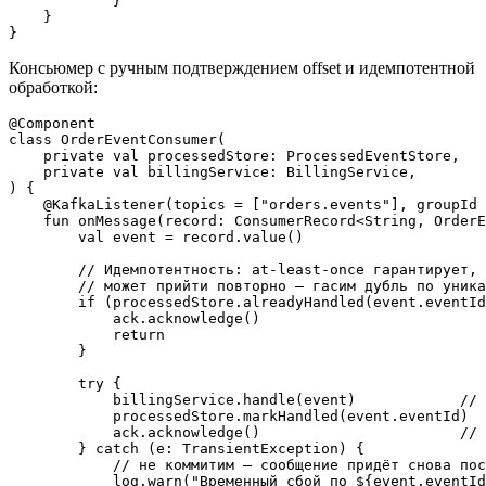
            }

    }

Консьюмер с ручным подтверждением offset и идемпотентной
обработкой:
@Component

class OrderEventConsumer(

    private val processedStore: ProcessedEventStore,

    private val billingService: BillingService,

) {

    @KafkaListener(topics = ["orders.events"], groupId 
    fun onMessage(record: ConsumerRecord<String, OrderE
        val event = record.value()

        // Идемпотентность: at-least-once гарантирует, 
        // может прийти повторно — гасим дубль по уника
        if (processedStore.alreadyHandled(event.eventId
            ack.acknowledge()

            return

        }

        try {

            billingService.handle(event)            // 
            processedStore.markHandled(event.eventId)

            ack.acknowledge()                       // 
        } catch (e: TransientException) {

            // не коммитим — сообщение придёт снова пос
            log.warn("Временный сбой по ${event.eventId