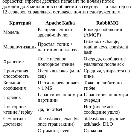
обработки (прогон десятков петабайт по ночам) поток
доходил до 3 миллионов сообщений в секунду — и кластер из
12 серверов справлялся, оставаясь почти недогруженным.
Критерий
Apache Kafka
RabbitMQ
Распределённый
Брокер сообщений
Модель
append-only лог
(AMQP)
Гибкая: exchange,
Простая: топик +
Маршрутизация
routing keys, consistent
партиция по ключу
hash
Лог с retention,
Очередь, сообщение
Хранение
повторное чтение
удаляется после ack
Пропускная
Очень высокая (млн/
Средняя, упирается на
способность
сек)
пике
Большие
Плохо переваривает
Тоже не любит, но
сообщения
> 1 МБ
гибче
Гарантирован внутри
Гарантирован внутри
Порядок
партиции
очереди
Повторное
Нет (после ack
Да, по offset
чтение / replay
сообщение ушло)
Семантика
at-least-once, exactly-
at-least-once, ручные
доставки
once (транзакции)
ack/nack, DLQ
Стриминг, event
Сложная