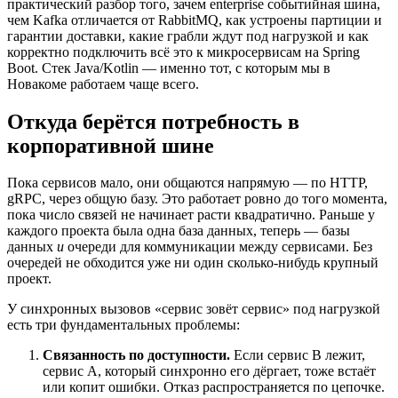
практический разбор того, зачем enterprise событийная шина,
чем Kafka отличается от RabbitMQ, как устроены партиции и
гарантии доставки, какие грабли ждут под нагрузкой и как
корректно подключить всё это к микросервисам на Spring
Boot. Стек Java/Kotlin — именно тот, с которым мы в
Новакоме работаем чаще всего.
Откуда берётся потребность в
корпоративной шине
Пока сервисов мало, они общаются напрямую — по HTTP,
gRPC, через общую базу. Это работает ровно до того момента,
пока число связей не начинает расти квадратично. Раньше у
каждого проекта была одна база данных, теперь — базы
данных
и
очереди для коммуникации между сервисами. Без
очередей не обходится уже ни один сколько-нибудь крупный
проект.
У синхронных вызовов «сервис зовёт сервис» под нагрузкой
есть три фундаментальных проблемы:
Связанность по доступности.
Если сервис B лежит,
сервис A, который синхронно его дёргает, тоже встаёт
или копит ошибки. Отказ распространяется по цепочке.