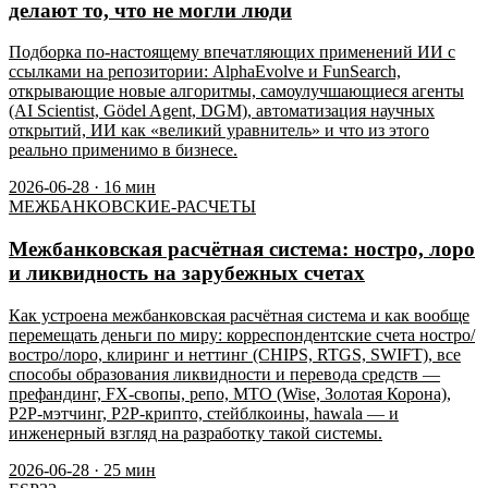
делают то, что не могли люди
Подборка по-настоящему впечатляющих применений ИИ с
ссылками на репозитории: AlphaEvolve и FunSearch,
открывающие новые алгоритмы, самоулучшающиеся агенты
(AI Scientist, Gödel Agent, DGM), автоматизация научных
открытий, ИИ как «великий уравнитель» и что из этого
реально применимо в бизнесе.
2026-06-28
·
16
мин
МЕЖБАНКОВСКИЕ-РАСЧЕТЫ
Межбанковская расчётная система: ностро, лоро
и ликвидность на зарубежных счетах
Как устроена межбанковская расчётная система и как вообще
перемещать деньги по миру: корреспондентские счета ностро/
востро/лоро, клиринг и неттинг (CHIPS, RTGS, SWIFT), все
способы образования ликвидности и перевода средств —
префандинг, FX-свопы, репо, MTO (Wise, Золотая Корона),
P2P-мэтчинг, P2P-крипто, стейблкоины, hawala — и
инженерный взгляд на разработку такой системы.
2026-06-28
·
25
мин