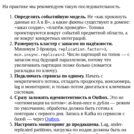
На практике мы рекомендуем такую последовательность.
Определить событийную модель.
Не «как прокинуть
данные из A в B», а какие
факты
существуют в домене:
«заказ создан», «платёж проведён». Топики
проектируются вокруг событий предметной области, а
не вокруг конкретных интеграций.
Развернуть кластер с запасом по надёжности.
Минимум 3 брокера,
,
replication.factor=3
. Число партиций на топик — с
min.insync.replicas=2
запасом под будущий параллелизм, потому что
увеличивать партиции позже больно (ломается
раскладка по ключу).
Подключать сервисы по одному.
Начать с
некритичного потока, отладить продюсера, консьюмера,
lag и мониторинг, и только потом двигаться к ключевым
системам.
Сразу заложить идемпотентность и Outbox.
Это не
«оптимизация на потом»: at-least-once и дубли — режим
по умолчанию, обработка должна быть готова к
повторам с первого дня. Запись в Kafka из сервисов с
базой — через
Outbox
.
Настроить мониторинг до продакшена.
Lag, under-
replicated partitions, нагрузка по нодам должны быть на