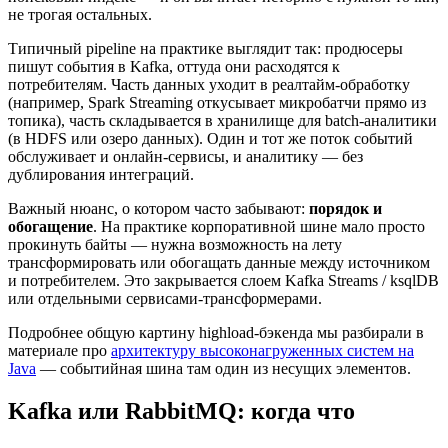
не трогая остальных.
Типичный pipeline на практике выглядит так: продюсеры
пишут события в Kafka, оттуда они расходятся к
потребителям. Часть данных уходит в реалтайм-обработку
(например, Spark Streaming откусывает микробатчи прямо из
топика), часть складывается в хранилище для batch-аналитики
(в HDFS или озеро данных). Один и тот же поток событий
обслуживает и онлайн-сервисы, и аналитику — без
дублирования интеграций.
Важный нюанс, о котором часто забывают:
порядок и
обогащение
. На практике корпоративной шине мало просто
прокинуть байты — нужна возможность на лету
трансформировать или обогащать данные между источником
и потребителем. Это закрывается слоем Kafka Streams / ksqlDB
или отдельными сервисами-трансформерами.
Подробнее общую картину highload-бэкенда мы разбирали в
материале про
архитектуру высоконагруженных систем на
Java
— событийная шина там один из несущих элементов.
Kafka или RabbitMQ: когда что