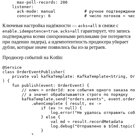
      max-poll-records: 200

    listener:

      ack-mode: manual            # ручное подтверждени
Ключевая настройка надёжности —
в связке с
acks=all
.
гарантирует, что запись
enable.idempotence=true
acks=all
подтверждена всеми синхронными репликами (не потеряется
при падении лидера), а идемпотентность продюсера убирает
дубли, которые иначе появились бы из-за ретраев.
Продюсер событий на Kotlin:
@Service

class OrderEventPublisher(

    private val kafkaTemplate: KafkaTemplate<String, Or
) {

    fun publish(event: OrderEvent) {

        // ключ = orderId: все события одного заказа по
        // а значит обрабатываются строго по порядку

        kafkaTemplate.send("orders.events", event.order
            .whenComplete { result, ex ->

                if (ex != null) {

                    log.error("Не удалось отправить соб
                } else {

                    val md = result.recordMetadata

                    log.debug("Отправлено в ${md.topic(
                }
