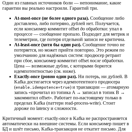
Один из главных источников боли — непонимание, какие
гарантии вы реально настроили. Гарантий три.
At-most-once (не более одного раза).
Сообщение либо
доставлено, либо потеряно, дублей нет. Получается,
если консьюмер коммитит offset
до
обработки: упал в
процессе — сообщение пропало. Подходит для метрик и
телеметрии, где потеря отдельной записи не критична.
At-least-once (хотя бы один раз).
Сообщение точно не
потеряется, но может прийти повторно. Это режим по
умолчанию для надёжных систем: продюсер ретраит
при сбое, консьюмер коммитит offset
после
обработки.
Цена — возможные дубли, с которыми борются
идемпотентностью (см. ниже).
Exactly-once (ровно один раз).
Ни потерь, ни дублей. В
Kafka достигается через идемпотентного продюсера
(
) и транзакции — атомарную
enable.idempotence=true
запись «прочитал из топика A → записал в топик B →
закоммитил offset». Работает по-настоящему только в
пределах Kafka (паттерн read-process-write). Стоит
дороже по latency и сложности.
Критичный момент: exactly-once в Kafka не распространяется
автоматически на внешние системы. Если консьюмер пишет в
БД и шлёт письмо, Kafka-транзакция не откатит письмо. Для