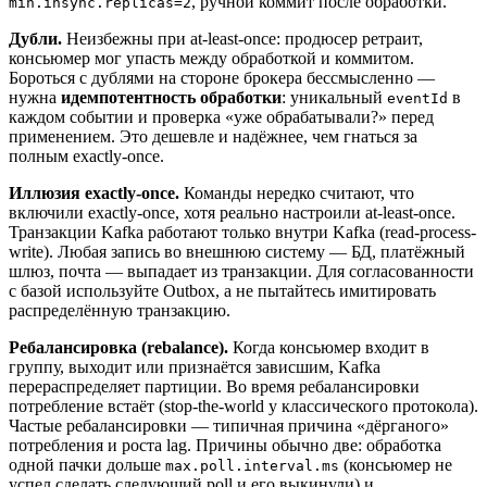
, ручной коммит после обработки.
min.insync.replicas=2
Дубли.
Неизбежны при at-least-once: продюсер ретраит,
консьюмер мог упасть между обработкой и коммитом.
Бороться с дублями на стороне брокера бессмысленно —
нужна
идемпотентность обработки
: уникальный
в
eventId
каждом событии и проверка «уже обрабатывали?» перед
применением. Это дешевле и надёжнее, чем гнаться за
полным exactly-once.
Иллюзия exactly-once.
Команды нередко считают, что
включили exactly-once, хотя реально настроили at-least-once.
Транзакции Kafka работают только внутри Kafka (read-process-
write). Любая запись во внешнюю систему — БД, платёжный
шлюз, почта — выпадает из транзакции. Для согласованности
с базой используйте Outbox, а не пытайтесь имитировать
распределённую транзакцию.
Ребалансировка (rebalance).
Когда консьюмер входит в
группу, выходит или признаётся зависшим, Kafka
перераспределяет партиции. Во время ребалансировки
потребление встаёт (stop-the-world у классического протокола).
Частые ребалансировки — типичная причина «дёрганого»
потребления и роста lag. Причины обычно две: обработка
одной пачки дольше
(консьюмер не
max.poll.interval.ms
успел сделать следующий poll и его выкинули) и