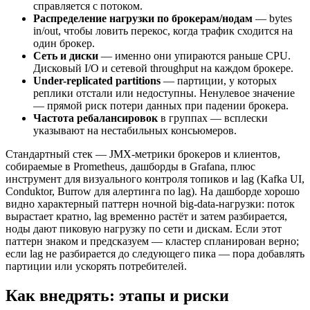
справляется с потоком.
Распределение нагрузки по брокерам/нодам
— bytes
in/out, чтобы ловить перекос, когда трафик сходится на
один брокер.
Сеть и диски
— именно они упираются раньше CPU.
Дисковый I/O и сетевой throughput на каждом брокере.
Under-replicated partitions
— партиции, у которых
реплики отстали или недоступны. Ненулевое значение
— прямой риск потери данных при падении брокера.
Частота ребалансировок
в группах — всплески
указывают на нестабильных консьюмеров.
Стандартный стек — JMX-метрики брокеров и клиентов,
собираемые в Prometheus, дашборды в Grafana, плюс
инструмент для визуального контроля топиков и lag (Kafka UI,
Conduktor, Burrow для алертинга по lag). На дашборде хорошо
видно характерный паттерн ночной big-data-нагрузки: поток
вырастает кратно, lag временно растёт и затем разбирается,
ноды дают пиковую нагрузку по сети и дискам. Если этот
паттерн знаком и предсказуем — кластер спланирован верно;
если lag не разбирается до следующего пика — пора добавлять
партиции или ускорять потребителей.
Как внедрять: этапы и риски