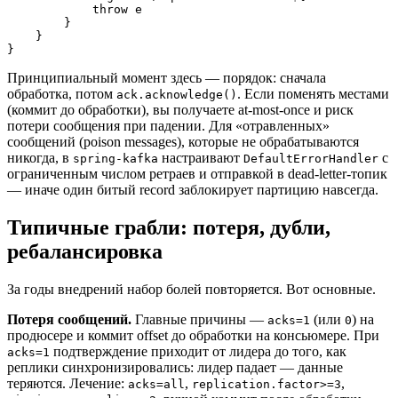
            throw e

        }

    }

Принципиальный момент здесь — порядок: сначала
обработка, потом
. Если поменять местами
ack.acknowledge()
(коммит до обработки), вы получаете at-most-once и риск
потери сообщения при падении. Для «отравленных»
сообщений (poison messages), которые не обрабатываются
никогда, в
настраивают
с
spring-kafka
DefaultErrorHandler
ограниченным числом ретраев и отправкой в dead-letter-топик
— иначе один битый record заблокирует партицию навсегда.
Типичные грабли: потеря, дубли,
ребалансировка
За годы внедрений набор болей повторяется. Вот основные.
Потеря сообщений.
Главные причины —
(или
) на
acks=1
0
продюсере и коммит offset до обработки на консьюмере. При
подтверждение приходит от лидера до того, как
acks=1
реплики синхронизировались: лидер падает — данные
теряются. Лечение:
,
,
acks=all
replication.factor>=3