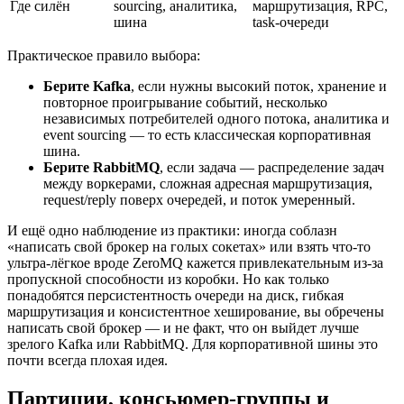
Где силён
sourcing, аналитика,
маршрутизация, RPC,
шина
task-очереди
Практическое правило выбора:
Берите Kafka
, если нужны высокий поток, хранение и
повторное проигрывание событий, несколько
независимых потребителей одного потока, аналитика и
event sourcing — то есть классическая корпоративная
шина.
Берите RabbitMQ
, если задача — распределение задач
между воркерами, сложная адресная маршрутизация,
request/reply поверх очередей, и поток умеренный.
И ещё одно наблюдение из практики: иногда соблазн
«написать свой брокер на голых сокетах» или взять что-то
ультра-лёгкое вроде ZeroMQ кажется привлекательным из-за
пропускной способности из коробки. Но как только
понадобятся персистентность очереди на диск, гибкая
маршрутизация и консистентное хеширование, вы обречены
написать свой брокер — и не факт, что он выйдет лучше
зрелого Kafka или RabbitMQ. Для корпоративной шины это
почти всегда плохая идея.
Партиции, консьюмер-группы и