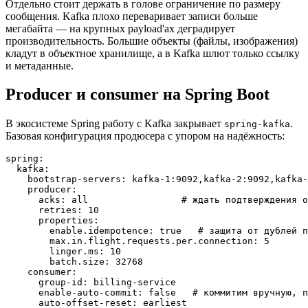
Отдельно стоит держать в голове ограничение по размеру
сообщения. Kafka плохо переваривает записи больше
мегабайта — на крупных payload'ах деградирует
производительность. Большие объекты (файлы, изображения)
кладут в объектное хранилище, а в Kafka шлют только ссылку
и метаданные.
Producer и consumer на Spring Boot
В экосистеме Spring работу с Kafka закрывает
.
spring-kafka
Базовая конфигурация продюсера с упором на надёжность:
spring:

  kafka:

    bootstrap-servers: kafka-1:9092,kafka-2:9092,kafka-
    producer:

      acks: all                 # ждать подтверждения о
      retries: 10

      properties:

        enable.idempotence: true   # защита от дублей п
        max.in.flight.requests.per.connection: 5

        linger.ms: 10

        batch.size: 32768

    consumer:

      group-id: billing-service

      enable-auto-commit: false   # коммитим вручную, п
      auto-offset-reset: earliest
