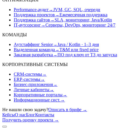
Performance-аудит
→
JVM, GC, SQL, очереди
Поддержка проектов
→
Ежемесячная поддержка
Поддержка сайтов
→
SLA, мониторинг, Java/Kotlin
IT-аутсорсинг
→
Серверы, DevOps, мониторинг 24/7
КОМАНДЫ
Аутстаффинг Senior
→
Java / Kotlin · 1–3 дня
Выделенная команда
→
T&M или fixed price
Заказная разработка
→
ПО под ключ от ТЗ до запуска
КОРПОРАТИВНЫЕ СИСТЕМЫ
CRM-системы
→
ERP-системы
→
Бизнес-приложения
→
Личные кабинеты
→
Корпоративные порталы
→
Информационные сист.
→
Не нашли свою задачу?
Описать в брифе
→
Кейсы
О нас
Блог
Контакты
Получить оценку проекта
→