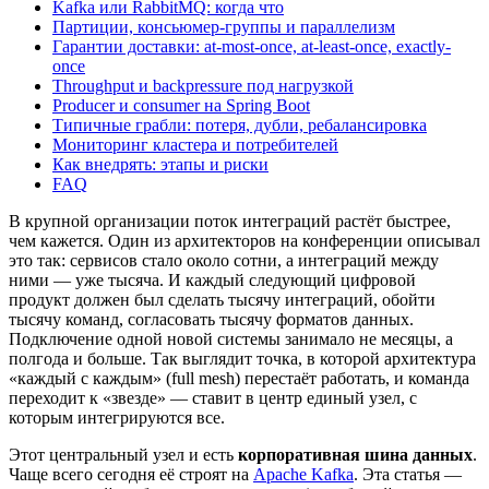
Kafka или RabbitMQ: когда что
Партиции, консьюмер-группы и параллелизм
Гарантии доставки: at-most-once, at-least-once, exactly-
once
Throughput и backpressure под нагрузкой
Producer и consumer на Spring Boot
Типичные грабли: потеря, дубли, ребалансировка
Мониторинг кластера и потребителей
Как внедрять: этапы и риски
FAQ
В крупной организации поток интеграций растёт быстрее,
чем кажется. Один из архитекторов на конференции описывал
это так: сервисов стало около сотни, а интеграций между
ними — уже тысяча. И каждый следующий цифровой
продукт должен был сделать тысячу интеграций, обойти
тысячу команд, согласовать тысячу форматов данных.
Подключение одной новой системы занимало не месяцы, а
полгода и больше. Так выглядит точка, в которой архитектура
«каждый с каждым» (full mesh) перестаёт работать, и команда
переходит к «звезде» — ставит в центр единый узел, с
которым интегрируются все.
Этот центральный узел и есть
корпоративная шина данных
.
Чаще всего сегодня её строят на
Apache Kafka
. Эта статья —