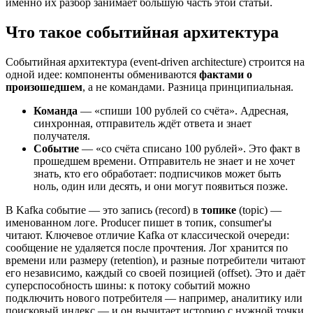
именно их разбор занимает большую часть этой статьи.
Что такое событийная архитектура
Событийная архитектура (event-driven architecture) строится на
одной идее: компоненты обмениваются
фактами о
произошедшем
, а не командами. Разница принципиальная.
Команда
— «спиши 100 рублей со счёта». Адресная,
синхронная, отправитель ждёт ответа и знает
получателя.
Событие
— «со счёта списано 100 рублей». Это факт в
прошедшем времени. Отправитель не знает и не хочет
знать, кто его обработает: подписчиков может быть
ноль, один или десять, и они могут появиться позже.
В Kafka событие — это запись (record) в
топике
(topic) —
именованном логе. Producer пишет в топик, consumer'ы
читают. Ключевое отличие Kafka от классической очереди:
сообщение не удаляется после прочтения. Лог хранится по
времени или размеру (retention), и разные потребители читают
его независимо, каждый со своей позицией (offset). Это и даёт
суперспособность шины: к потоку событий можно
подключить нового потребителя — например, аналитику или
поисковый индекс — и он вычитает историю с нужной точки,