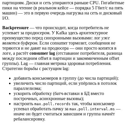
партициям. Диски и сеть упираются раньше CPU. Гигабитные
пики на чтение (в реальном кейсе — порядка 5 Гбит/с на пять
машин) — это в первую очередь нагрузка на сеть и дисковый
I/O.
Backpressure
— что происходит, когда потребитель не
успевает за продюсером. У Kafka здесь архитектурное
преимущество перед синхронными вызовами: лог
уже
является буфером
. Если consumer тормозит, сообщения не
теряются и не давят на продюсера — они просто копятся в
логе, а растёт
consumer lag
(отставание потребителя, разница
между последним offset в партиции и закоммиченным offset
группы). Lag — главная метрика здоровья потребления.
Стратегии борьбы с растущим lag:
добавить консьюмеров в группу (до числа партиций);
увеличить число партиций, если упёрлись в потолок
параллелизма;
ускорить обработку (батч-вставки в БД вместо
построчных, асинхронные вызовы);
настроить
так, чтобы консьюмер
max.poll.records
успевал обработать пачку за
—
max.poll.interval.ms
иначе он будет считаться зависшим и группа начнёт
ребалансировку.