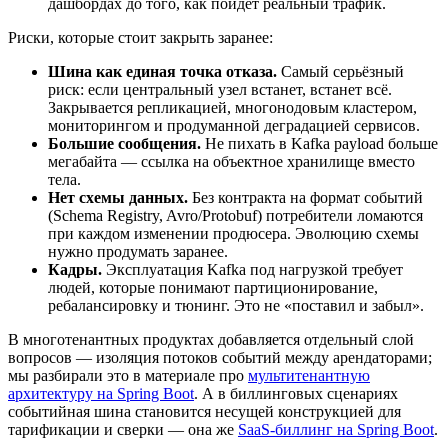
дашбордах до того, как пойдёт реальный трафик.
Риски, которые стоит закрыть заранее:
Шина как единая точка отказа.
Самый серьёзный
риск: если центральный узел встанет, встанет всё.
Закрывается репликацией, многонодовым кластером,
мониторингом и продуманной деградацией сервисов.
Большие сообщения.
Не пихать в Kafka payload больше
мегабайта — ссылка на объектное хранилище вместо
тела.
Нет схемы данных.
Без контракта на формат событий
(Schema Registry, Avro/Protobuf) потребители ломаются
при каждом изменении продюсера. Эволюцию схемы
нужно продумать заранее.
Кадры.
Эксплуатация Kafka под нагрузкой требует
людей, которые понимают партиционирование,
ребалансировку и тюнинг. Это не «поставил и забыл».
В многотенантных продуктах добавляется отдельный слой
вопросов — изоляция потоков событий между арендаторами;
мы разбирали это в материале про
мультитенантную
архитектуру на Spring Boot
. А в биллинговых сценариях
событийная шина становится несущей конструкцией для
тарификации и сверки — она же
SaaS-биллинг на Spring Boot
.