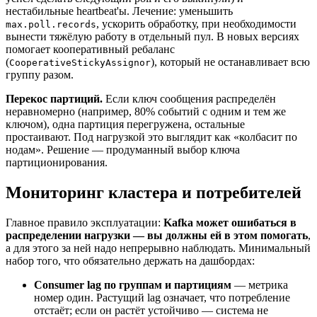
нестабильные heartbeat'ы. Лечение: уменьшить
, ускорить обработку, при необходимости
max.poll.records
вынести тяжёлую работу в отдельный пул. В новых версиях
помогает кооперативный ребаланс
(
), который не останавливает всю
CooperativeStickyAssignor
группу разом.
Перекос партиций.
Если ключ сообщения распределён
неравномерно (например, 80% событий с одним и тем же
ключом), одна партиция перегружена, остальные
простаивают. Под нагрузкой это выглядит как «колбасит по
нодам». Решение — продуманный выбор ключа
партиционирования.
Мониторинг кластера и потребителей
Главное правило эксплуатации:
Kafka может ошибаться в
распределении нагрузки — вы должны ей в этом помогать
,
а для этого за ней надо непрерывно наблюдать. Минимальный
набор того, что обязательно держать на дашбордах:
Consumer lag по группам и партициям
— метрика
номер один. Растущий lag означает, что потребление
отстаёт; если он растёт устойчиво — система не