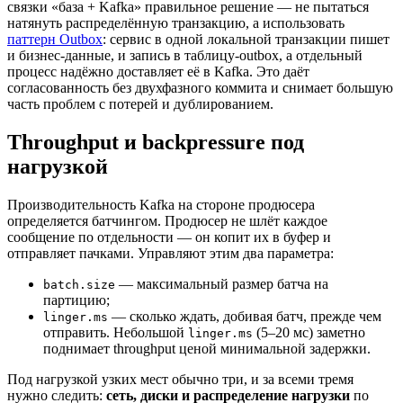
связки «база + Kafka» правильное решение — не пытаться
натянуть распределённую транзакцию, а использовать
паттерн Outbox
: сервис в одной локальной транзакции пишет
и бизнес-данные, и запись в таблицу-outbox, а отдельный
процесс надёжно доставляет её в Kafka. Это даёт
согласованность без двухфазного коммита и снимает большую
часть проблем с потерей и дублированием.
Throughput и backpressure под
нагрузкой
Производительность Kafka на стороне продюсера
определяется батчингом. Продюсер не шлёт каждое
сообщение по отдельности — он копит их в буфер и
отправляет пачками. Управляют этим два параметра:
— максимальный размер батча на
batch.size
партицию;
— сколько ждать, добивая батч, прежде чем
linger.ms
отправить. Небольшой
(5–20 мс) заметно
linger.ms
поднимает throughput ценой минимальной задержки.
Под нагрузкой узких мест обычно три, и за всеми тремя
нужно следить:
сеть, диски и распределение нагрузки
по