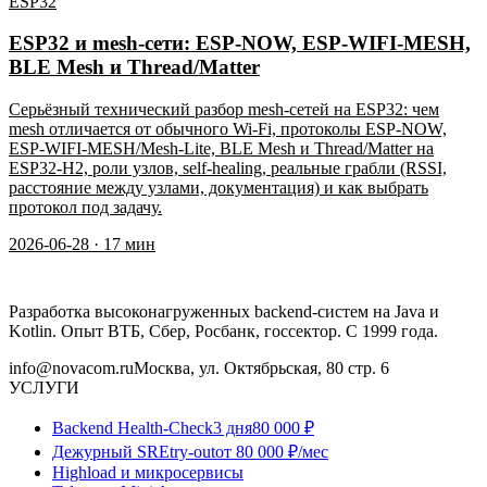
ESP32
ESP32 и mesh-сети: ESP-NOW, ESP-WIFI-MESH,
BLE Mesh и Thread/Matter
Серьёзный технический разбор mesh-сетей на ESP32: чем
mesh отличается от обычного Wi-Fi, протоколы ESP-NOW,
ESP-WIFI-MESH/Mesh-Lite, BLE Mesh и Thread/Matter на
ESP32-H2, роли узлов, self-healing, реальные грабли (RSSI,
расстояние между узлами, документация) и как выбрать
протокол под задачу.
2026-06-28
·
17
мин
Разработка высоконагруженных backend-систем на Java и
Kotlin. Опыт ВТБ, Сбер, Росбанк, госсектор. С 1999 года.
info@novacom.ru
Москва, ул. Октябрьская, 80 стр. 6
УСЛУГИ
Backend Health-Check
3 дня
80 000 ₽
Дежурный SRE
try-out
от 80 000 ₽/мес
Highload и микросервисы