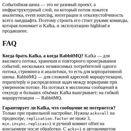
Событийная шина — это не разовый проект, а
инфраструктурный слой, на который потом ложатся
аналитика, event sourcing, интеграции и отказоустойчивость
всего ландшафта. Поэтому строить его стоит руками команды,
которая понимает и Kafka, и эксплуатацию highload в
продакшене.
FAQ
Когда брать Kafka, а когда RabbitMQ?
Kafka — для
высокого потока, хранения и повторного проигрывания
событий, нескольких независимых потребителей одного
потока, стриминга и аналитики, то есть для корпоративной
шины. RabbitMQ — для сложной адресной маршрутизации,
request/reply и распределения задач между воркерами при
умеренном потоке. На потоках в миллионы сообщений в
секунду и больших объёмах Kafka выигрывает; на гибкой
маршрутизации — RabbitMQ.
Гарантирует ли Kafka, что сообщение не потеряется?
Только при правильной настройке. Нужны
на
acks=all
продюсере,
не ниже 3,
replication.factor
и ручной коммит offset на
min.insync.replicas=2
консьюмере после обработки. С
и автокоммитом
acks=1