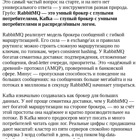
Это самый частый вопрос на старте, и на него нет
универсального ответа — у инструментов разная природа.
Грубо:
RabbitMQ — это умный брокер с глупыми
потребителями, Kafka — глупый брокер с умными
потребителями и распределённым логом.
RabbitMQ реализует модель брокера сообщений с гибкой
маршрутизацией. Его сила — в exchange'ах и правилах
роутинга: можно строить сложную маршрутизацию по
ключам, по топикам, через consistent hashing. У RabbitMQ
богатая семантика доставки: подтверждения, отложенные
сообщения, dead-letter очереди, приоритеты. Это «надёжный и
древний» протокол (AMQP), проверенный в банковской
сфере. Минус — пропускная способность и поведение на
больших сообщениях: на сообщениях больше мегабайта и на
потоках в миллионы в секунду RabbitMQ начинает упираться.
Kafka изначально создавалась как брокер для больших
данных. У неё проще семантика доставки, чем у RabbitMQ —
нет богатой маршрутизации на стороне брокера, — но за счёт
этой простоты она надёжнее и кратно производительнее на
потоке. В Kafka много продюсеров могут писать и много
потребителей читать один лог. Реальные цифры с продакшена
дают масштаб: кластер из пяти серверов спокойно принимал
порядка 3 млрд событий в день, а под пиком big-data-