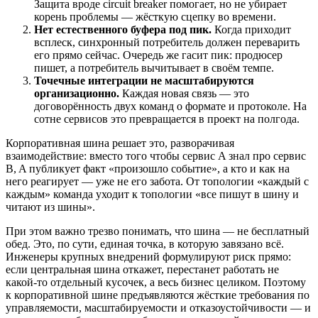
Защита вроде circuit breaker помогает, но не убирает
корень проблемы — жёсткую сцепку во времени.
Нет естественного буфера под пик.
Когда приходит
всплеск, синхронный потребитель должен переварить
его прямо сейчас. Очередь же гасит пик: продюсер
пишет, а потребитель вычитывает в своём темпе.
Точечные интеграции не масштабируются
организационно.
Каждая новая связь — это
договорённость двух команд о формате и протоколе. На
сотне сервисов это превращается в проект на полгода.
Корпоративная шина решает это, разворачивая
взаимодействие: вместо того чтобы сервис A знал про сервис
B, A публикует факт «произошло событие», а кто и как на
него реагирует — уже не его забота. От топологии «каждый с
каждым» команда уходит к топологии «все пишут в шину и
читают из шины».
При этом важно трезво понимать, что шина — не бесплатный
обед. Это, по сути, единая точка, в которую завязано всё.
Инженеры крупных внедрений формулируют риск прямо:
если центральная шина откажет, перестанет работать не
какой-то отдельный кусочек, а весь бизнес целиком. Поэтому
к корпоративной шине предъявляются жёсткие требования по
управляемости, масштабируемости и отказоустойчивости — и