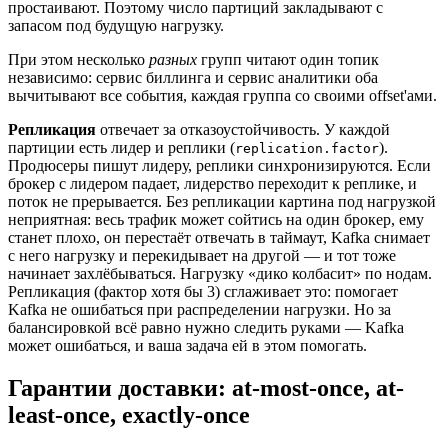
простаивают. Поэтому число партиций закладывают с
запасом под будущую нагрузку.
При этом несколько
разных
групп читают один топик
независимо: сервис биллинга и сервис аналитики оба
вычитывают все события, каждая группа со своими offset'ами.
Репликация
отвечает за отказоустойчивость. У каждой
партиции есть лидер и реплики (
).
replication.factor
Продюсеры пишут лидеру, реплики синхронизируются. Если
брокер с лидером падает, лидерство переходит к реплике, и
поток не прерывается. Без репликации картина под нагрузкой
неприятная: весь трафик может сойтись на один брокер, ему
станет плохо, он перестаёт отвечать в таймаут, Kafka снимает
с него нагрузку и перекидывает на другой — и тот тоже
начинает захлёбываться. Нагрузку «дико колбасит» по нодам.
Репликация (фактор хотя бы 3) сглаживает это: помогает
Kafka не ошибаться при распределении нагрузки. Но за
балансировкой всё равно нужно следить руками — Kafka
может ошибаться, и ваша задача ей в этом помогать.
Гарантии доставки: at-most-once, at-
least-once, exactly-once