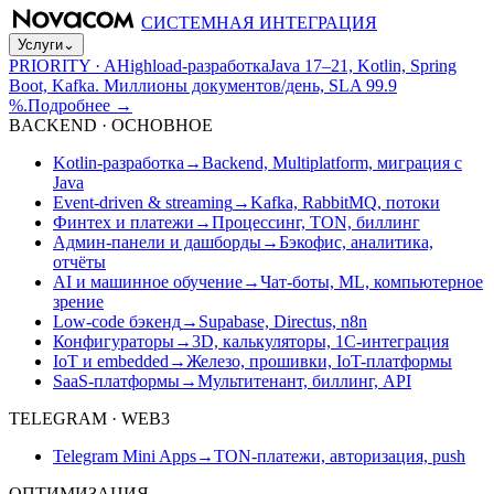
СИСТЕМНАЯ ИНТЕГРАЦИЯ
Услуги
⌄
PRIORITY · A
Highload-разработка
Java 17–21, Kotlin, Spring
Boot, Kafka. Миллионы документов/день, SLA 99.9
%.
Подробнее
→
BACKEND · ОСНОВНОЕ
Kotlin-разработка
→
Backend, Multiplatform, миграция с
Java
Event-driven & streaming
→
Kafka, RabbitMQ, потоки
Финтех и платежи
→
Процессинг, TON, биллинг
Админ-панели и дашборды
→
Бэкофис, аналитика,
отчёты
AI и машинное обучение
→
Чат-боты, ML, компьютерное
зрение
Low-code бэкенд
→
Supabase, Directus, n8n
Конфигураторы
→
3D, калькуляторы, 1С-интеграция
IoT и embedded
→
Железо, прошивки, IoT-платформы
SaaS-платформы
→
Мультитенант, биллинг, API
TELEGRAM · WEB3
Telegram Mini Apps
→
TON-платежи, авторизация, push
ОПТИМИЗАЦИЯ