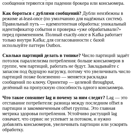
сообщения теряются при падении брокера или консьюмера.
Как бороться с дублями сообщений?
Дубли неизбежны в
режиме at-least-once (по умолчанию для надёжных систем).
Правильный путь — идемпотентная обработка: уникальный
идентификатор события и проверка «уже обрабатывали?»
перед применением. Полный exactly-once в Kafka работает
только внутри Kafka; для согласованности с базой
используйте паттерн Outbox.
Сколько партиций делать в топике?
Число партиций задаёт
потолок параллелизма потребления: больше консьюмеров в
группе, чем партиций, работать не будут. Закладывайте с
запасом под будущую нагрузку, потому что увеличивать число
партиций позже болезненно — меняется раскладка
сообщений по ключу. Ориентир — целевой throughput,
делённый на пропускную способность одного консьюмера.
Что такое consumer lag и почему за ним следят?
Lag — это
отставание потребителя: разница между последним offset в
партиции и закоммиченным offset группы. Это главная
метрика здоровья потребления. Устойчиво растущий lag
означает, что сервис не успевает за потоком, и нужно
добавлять консьюмеров, увеличивать партиции или ускорять
обработку.