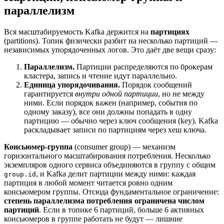
параллелизм
Вся масштабируемость Kafka держится на
партициях
(partitions). Топик физически разбит на несколько партиций —
независимых упорядоченных логов. Это даёт две вещи сразу:
Параллелизм.
Партиции распределяются по брокерам
кластера, запись и чтение идут параллельно.
Единица упорядочивания.
Порядок сообщений
гарантируется
внутри одной партиции
, но не между
ними. Если порядок важен (например, события по
одному заказу), все они должны попадать в одну
партицию — обычно через ключ сообщения (key). Kafka
раскладывает записи по партициям через хеш ключа.
Консьюмер-группа
(consumer group) — механизм
горизонтального масштабирования потребления. Несколько
экземпляров одного сервиса объединяются в группу с общим
, и Kafka делит партиции между ними: каждая
group.id
партиция в любой момент читается ровно одним
консьюмером группы. Отсюда фундаментальное ограничение:
степень параллелизма потребления ограничена числом
партиций
. Если в топике 6 партиций, больше 6 активных
консьюмеров в группе работать не будут — лишние