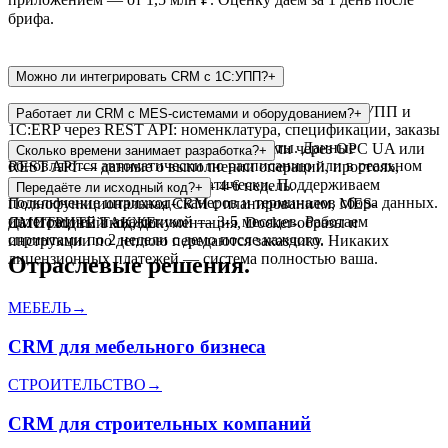
брифа.
Можно ли интегрировать CRM с 1С:УПП?
+
Да, реализуем двустороннюю синхронизацию с 1С:УПП и
Работает ли CRM с MES-системами и оборудованием?
+
1С:ERP через REST API: номенклатура, спецификации, заказы
на производство, остатки, взаиморасчёты. Данные
Да. Интегрируем CRM с MES-системами через OPC UA или
Сколько времени занимает разработка?
+
обновляются автоматически по расписанию или в реальном
REST API — данные о выполнении операций, простоях,
времени.
выработке передаются автоматически. Поддерживаем
MVP с базовыми модулями — 4-6 недель.
Передаёте ли исходный код?
+
подключение штрихкод-сканеров и терминалов сбора данных.
Полнофункциональная CRM с планированием, MES-
интеграцией и аналитикой — 3-5 месяцев. Работаем
Да. Исходный код, документация, Docker-образы и
СМОТРИТЕ ТАКЖЕ
спринтами по 2 недели с демо после каждого.
инструкции по деплою передаются заказчику. Никаких
лицензионных платежей — система полностью ваша.
Отраслевые решения.
МЕБЕЛЬ
→
CRM для мебельного бизнеса
СТРОИТЕЛЬСТВО
→
CRM для строительных компаний