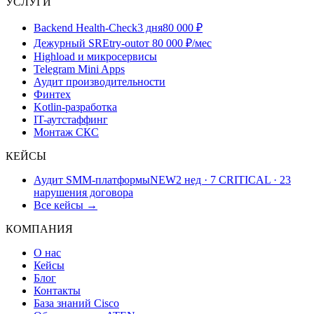
УСЛУГИ
Backend Health-Check
3 дня
80 000 ₽
Дежурный SRE
try-out
от 80 000 ₽/мес
Highload и микросервисы
Telegram Mini Apps
Аудит производительности
Финтех
Kotlin-разработка
IT-аутстаффинг
Монтаж СКС
КЕЙСЫ
Аудит SMM-платформы
NEW
2 нед · 7 CRITICAL · 23
нарушения договора
Все кейсы →
КОМПАНИЯ
О нас
Кейсы
Блог
Контакты
База знаний Cisco