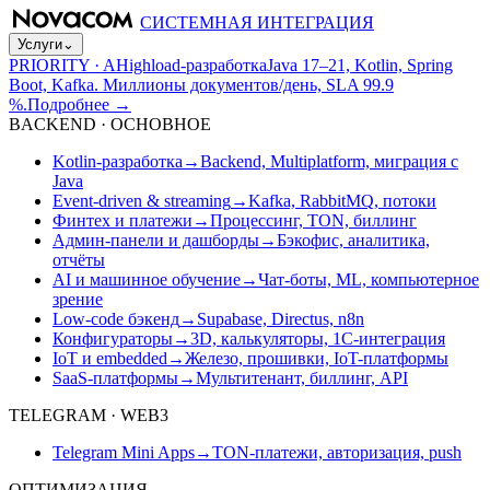
СИСТЕМНАЯ ИНТЕГРАЦИЯ
Услуги
⌄
PRIORITY · A
Highload-разработка
Java 17–21, Kotlin, Spring
Boot, Kafka. Миллионы документов/день, SLA 99.9
%.
Подробнее
→
BACKEND · ОСНОВНОЕ
Kotlin-разработка
→
Backend, Multiplatform, миграция с
Java
Event-driven & streaming
→
Kafka, RabbitMQ, потоки
Финтех и платежи
→
Процессинг, TON, биллинг
Админ-панели и дашборды
→
Бэкофис, аналитика,
отчёты
AI и машинное обучение
→
Чат-боты, ML, компьютерное
зрение
Low-code бэкенд
→
Supabase, Directus, n8n
Конфигураторы
→
3D, калькуляторы, 1С-интеграция
IoT и embedded
→
Железо, прошивки, IoT-платформы
SaaS-платформы
→
Мультитенант, биллинг, API
TELEGRAM · WEB3
Telegram Mini Apps
→
TON-платежи, авторизация, push
ОПТИМИЗАЦИЯ