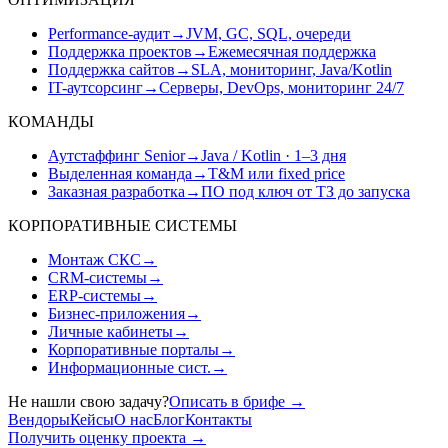
Performance-аудит
→
JVM, GC, SQL, очереди
Поддержка проектов
→
Ежемесячная поддержка
Поддержка сайтов
→
SLA, мониторинг, Java/Kotlin
IT-аутсорсинг
→
Серверы, DevOps, мониторинг 24/7
КОМАНДЫ
Аутстаффинг Senior
→
Java / Kotlin · 1–3 дня
Выделенная команда
→
T&M или fixed price
Заказная разработка
→
ПО под ключ от ТЗ до запуска
КОРПОРАТИВНЫЕ СИСТЕМЫ
Монтаж СКС
→
CRM-системы
→
ERP-системы
→
Бизнес-приложения
→
Личные кабинеты
→
Корпоративные порталы
→
Информационные сист.
→
Не нашли свою задачу?
Описать в брифе
→
Вендоры
Кейсы
О нас
Блог
Контакты
Получить оценку проекта
→