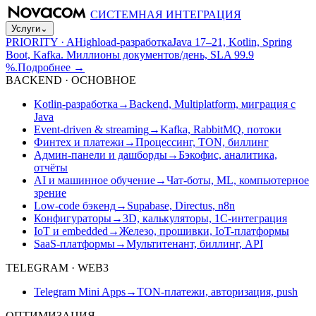
СИСТЕМНАЯ ИНТЕГРАЦИЯ
Услуги
⌄
PRIORITY · A
Highload-разработка
Java 17–21, Kotlin, Spring
Boot, Kafka. Миллионы документов/день, SLA 99.9
%.
Подробнее
→
BACKEND · ОСНОВНОЕ
Kotlin-разработка
→
Backend, Multiplatform, миграция с
Java
Event-driven & streaming
→
Kafka, RabbitMQ, потоки
Финтех и платежи
→
Процессинг, TON, биллинг
Админ-панели и дашборды
→
Бэкофис, аналитика,
отчёты
AI и машинное обучение
→
Чат-боты, ML, компьютерное
зрение
Low-code бэкенд
→
Supabase, Directus, n8n
Конфигураторы
→
3D, калькуляторы, 1С-интеграция
IoT и embedded
→
Железо, прошивки, IoT-платформы
SaaS-платформы
→
Мультитенант, биллинг, API
TELEGRAM · WEB3
Telegram Mini Apps
→
TON-платежи, авторизация, push
ОПТИМИЗАЦИЯ