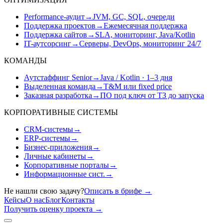
Performance-аудит
→
JVM, GC, SQL, очереди
Поддержка проектов
→
Ежемесячная поддержка
Поддержка сайтов
→
SLA, мониторинг, Java/Kotlin
IT-аутсорсинг
→
Серверы, DevOps, мониторинг 24/7
КОМАНДЫ
Аутстаффинг Senior
→
Java / Kotlin · 1–3 дня
Выделенная команда
→
T&M или fixed price
Заказная разработка
→
ПО под ключ от ТЗ до запуска
КОРПОРАТИВНЫЕ СИСТЕМЫ
CRM-системы
→
ERP-системы
→
Бизнес-приложения
→
Личные кабинеты
→
Корпоративные порталы
→
Информационные сист.
→
Не нашли свою задачу?
Описать в брифе
→
Кейсы
О нас
Блог
Контакты
Получить оценку проекта
→