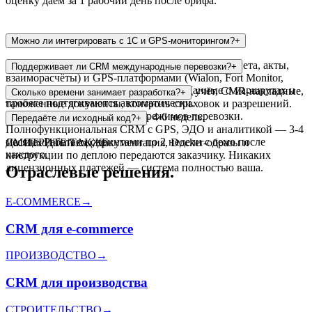
оценку даём за 1 рабочий день после брифа.
Можно ли интегрировать с 1С и GPS-мониторингом?
+
Да. Реализуем интеграцию с 1С:Бухгалтерией (счета, акты,
Поддерживает ли CRM международные перевозки?
+
взаиморасчёты) и GPS-платформами (Wialon, Fort Monitor,
Автограф, Глонассофт) через их API. Данные о маршрутах и
Да. Модуль включает мультивалютный учёт, CMR-накладные,
Сколько времени занимает разработка?
+
пробеге подтягиваются автоматически.
таможенные документы, контроль страховок и разрешений.
Поддержка TIR, T1 и других режимов перевозки.
MVP с базовыми модулями — 4-6 недель.
Передаёте ли исходный код?
+
Полнофункциональная CRM с GPS, ЭДО и аналитикой — 3-4
месяца. Работаем спринтами по 2 недели с демо после
Да. Исходный код, документация, Docker-образы и
СМОТРИТЕ ТАКЖЕ
каждого.
инструкции по деплою передаются заказчику. Никаких
лицензионных платежей — система полностью ваша.
Отраслевые решения.
E-COMMERCE
→
CRM для e-commerce
ПРОИЗВОДСТВО
→
CRM для производства
СТРОИТЕЛЬСТВО
→