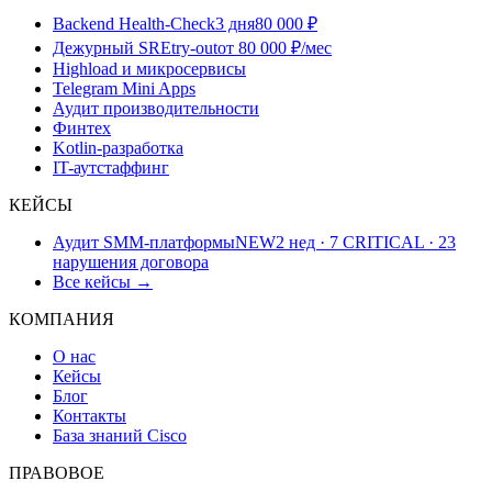
Backend Health-Check
3 дня
80 000 ₽
Дежурный SRE
try-out
от 80 000 ₽/мес
Highload и микросервисы
Telegram Mini Apps
Аудит производительности
Финтех
Kotlin-разработка
IT-аутстаффинг
КЕЙСЫ
Аудит SMM-платформы
NEW
2 нед · 7 CRITICAL · 23
нарушения договора
Все кейсы →
КОМПАНИЯ
О нас
Кейсы
Блог
Контакты
База знаний Cisco
ПРАВОВОЕ