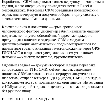
Коробочные CRM покрывают только верхушку — контакты и
сделки, а всю операционку приходится вести в Excel и
мессенджерах. Кастомная CRM объединяет коммерческий
отдел, диспетчерскую и документооборот в одну систему с
автоматическим обменом данными.
Ключевой риск в логистике — срыв сроков из-за
человеческого фактора: диспетчер забыл назначить машину,
водитель не получил обновлённый адрес, менеджер не
предупредил клиента о задержке. CRM с модулем
диспетчеризации автоматически подбирает транспорт по
параметрам груза, отслеживает местоположение через GPS/
ГЛОНАСС и отправляет уведомления всем участникам
цепочки — клиенту, водителю, грузополучателю.
Отдельная задача — документооборот. Каждая перевозка
сопровождается ТТН, CMR, счётом, актом, страховым
полисом. CRM автоматически генерирует документы по
шаблонам, отправляет через ЭДО (Диадок, СБИС, Контур) и
контролирует возврат подписанных оригиналов. Интеграция
с 1С:Бухгалтерией закрывает цепочку — от заявки до оплаты
без ручного ввода.
ВОЗМОЖНОСТИ · 4 МОДУЛЯ