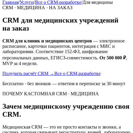
Главная
/
Услуги
/
Все о CRM-разработке
/
Для медицины
CRM · МЕДИЦИНА · НА ЗАКАЗ
CRM для медицинских учреждений
на заказ
CRM для клиник и медицинских центров
— электронное
расписание, карточки пациентов, интеграция с МИС и
лабораториями. Соответствие 152-ФЗ, шифрование
персональных данных, ЕГИСЗ-совместимость.
От 500 000 ₽
,
MVP за 4 недели.
Получить расчёт CRM
→
Все о CRM-разработке
Бесплатно · без звонков — ответим в переписке за 30 минут
ПОЧЕМУ КАСТОМНАЯ CRM · МЕДИЦИНА
Зачем медицинскому учреждению своя
CRM.
Медицинская CRM — это не просто контакты и звонки, а
система, которая связывает регистратуру, врачей, лабораторию