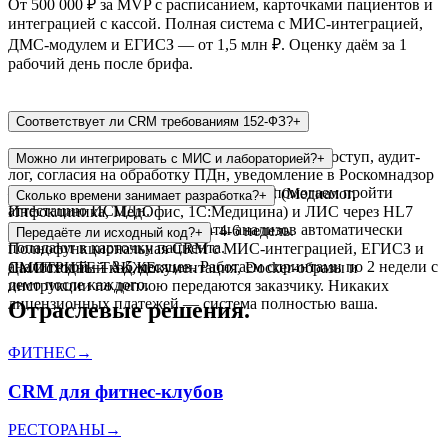
От 500 000 ₽ за MVP с расписанием, карточками пациентов и
интеграцией с кассой. Полная система с МИС-интеграцией,
ДМС-модулем и ЕГИСЗ — от 1,5 млн ₽. Оценку даём за 1
рабочий день после брифа.
Соответствует ли CRM требованиям 152-ФЗ?
+
Да. Шифрование данных (AES-256), ролевой доступ, аудит-
Можно ли интегрировать с МИС и лабораторией?
+
лог, согласия на обработку ПДн, уведомление в Роскомнадзор
— всё реализуем. При необходимости помогаем пройти
Да. Интегрируем с популярными МИС (Медиалог,
Сколько времени занимает разработка?
+
аттестацию ИСПДн.
Инфоклиника, МедОфис, 1С:Медицина) и ЛИС через HL7
FHIR или REST API. Результаты анализов автоматически
MVP с базовыми модулями — 4-6 недель.
Передаёте ли исходный код?
+
попадают в карточку пациента.
Полнофункциональная CRM с МИС-интеграцией, ЕГИСЗ и
аналитикой — 3-5 месяцев. Работаем спринтами по 2 недели с
Да. Исходный код, документация, Docker-образы и
СМОТРИТЕ ТАКЖЕ
демо после каждого.
инструкции по деплою передаются заказчику. Никаких
лицензионных платежей — система полностью ваша.
Отраслевые решения.
ФИТНЕС
→
CRM для фитнес-клубов
РЕСТОРАНЫ
→