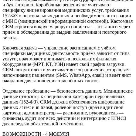
и бухгалтерию. Коробочные решения не учитывают
специфику лицензирования медицинских услуг, требования
152-ФЗ о персональных данных и необходимость интеграции
с МИС (медицинской информационной системой). Кастомная
CRM строится вокруг маршрута пациента — от записи через
приём и обследования до выдачи заключения и повторного
визита.
Ключевая задача — управление расписанием с учётом
специфики медицины: длительность приёма зависит от типа
услуги, врач может принимать в нескольких филиалах,
оборудование (МРТ, КТ, УЗИ) имеет свой график загрузки.
CRM автоматически учитывает все ограничения, отправляет
напоминания пациентам (SMS, WhatsApp, email) и ведёт лист
ожидания для заполнения отменённых слотов.
Отдельное требование — безопасность данных. Медицинские
данные относятся к специальной категории персональных
данных (152-ФЗ). CRM должна обеспечивать шифрование
данных at rest и in transit, ролевой доступ (врач видит свои
карточки, администратор — расписание, руководитель —
финансы), аудит-лог всех действий и интеграцию с ЕГИСЗ
для передачи обязательной отчётности.
ВОЗМОЖНОСТИ · 4 МОДУЛЯ