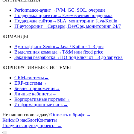
Performance-аудит
→
JVM, GC, SQL, очереди
Поддержка проектов
→
Ежемесячная поддержка
Поддержка сайтов
→
SLA, мониторинг, Java/Kotlin
IT-аутсорсинг
→
Серверы, DevOps, мониторинг 24/7
КОМАНДЫ
Аутстаффинг Senior
→
Java / Kotlin · 1–3 дня
Выделенная команда
→
T&M или fixed price
Заказная разработка
→
ПО под ключ от ТЗ до запуска
КОРПОРАТИВНЫЕ СИСТЕМЫ
CRM-системы
→
ERP-системы
→
Бизнес-приложения
→
Личные кабинеты
→
Корпоративные порталы
→
Информационные сист.
→
Не нашли свою задачу?
Описать в брифе
→
Кейсы
О нас
Блог
Контакты
Получить оценку проекта
→