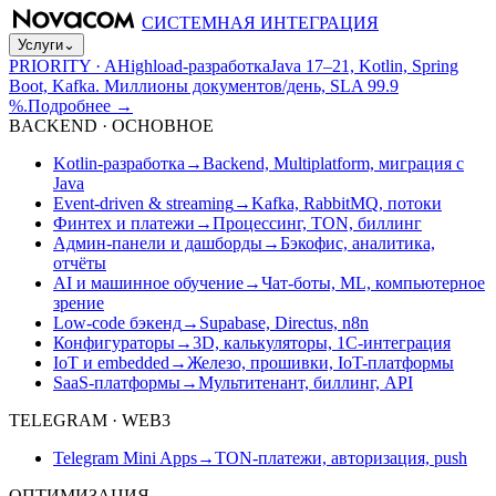
СИСТЕМНАЯ ИНТЕГРАЦИЯ
Услуги
⌄
PRIORITY · A
Highload-разработка
Java 17–21, Kotlin, Spring
Boot, Kafka. Миллионы документов/день, SLA 99.9
%.
Подробнее
→
BACKEND · ОСНОВНОЕ
Kotlin-разработка
→
Backend, Multiplatform, миграция с
Java
Event-driven & streaming
→
Kafka, RabbitMQ, потоки
Финтех и платежи
→
Процессинг, TON, биллинг
Админ-панели и дашборды
→
Бэкофис, аналитика,
отчёты
AI и машинное обучение
→
Чат-боты, ML, компьютерное
зрение
Low-code бэкенд
→
Supabase, Directus, n8n
Конфигураторы
→
3D, калькуляторы, 1С-интеграция
IoT и embedded
→
Железо, прошивки, IoT-платформы
SaaS-платформы
→
Мультитенант, биллинг, API
TELEGRAM · WEB3
Telegram Mini Apps
→
TON-платежи, авторизация, push
ОПТИМИЗАЦИЯ