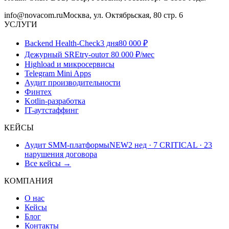
info@novacom.ru
Москва, ул. Октябрьская, 80 стр. 6
УСЛУГИ
Backend Health-Check
3 дня
80 000 ₽
Дежурный SRE
try-out
от 80 000 ₽/мес
Highload и микросервисы
Telegram Mini Apps
Аудит производительности
Финтех
Kotlin-разработка
IT-аутстаффинг
КЕЙСЫ
Аудит SMM-платформы
NEW
2 нед · 7 CRITICAL · 23
нарушения договора
Все кейсы →
КОМПАНИЯ
О нас
Кейсы
Блог
Контакты