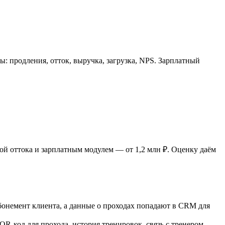
: продления, отток, выручка, загрузка, NPS. Зарплатный
й оттока и зарплатным модулем — от 1,2 млн ₽. Оценку даём
бонемент клиента, а данные о проходах попадают в CRM для
R-код для прохода, история тренировок, связь с тренером.