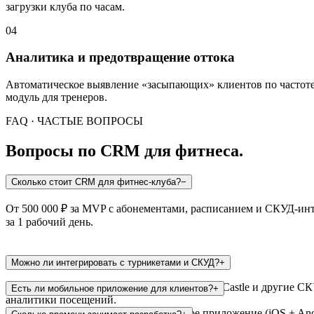
загрузки клуба по часам.
04
Аналитика и предотвращение оттока
Автоматическое выявление «засыпающих» клиентов по частоте 
модуль для тренеров.
FAQ · ЧАСТЫЕ ВОПРОСЫ
Вопросы по CRM для фитнеса.
Сколько стоит CRM для фитнес-клуба?
−
От 500 000 ₽ за MVP с абонементами, расписанием и СКУД-инт
за 1 рабочий день.
Можно ли интегрировать с турникетами и СКУД?
+
Да. Поддерживаем Perco, PERCo-Web, Sigur, Castle и другие 
Есть ли мобильное приложение для клиентов?
+
аналитики посещений.
Да. Разрабатываем кроссплатформенное приложение (iOS + Andro