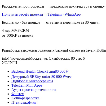
Расскажите про процессы — предложим архитектуру и оценку з
Получить расчёт проекта
→
Telegram · WhatsApp
Бесплатно · без звонков — ответим в переписке за 30 минут
4 нед.
MVP CRM
от 500K
₽ за проект
Разработка высоконагруженных backend-систем на Java и Kotlin
info@novacom.ru
Москва, ул. Октябрьская, 80 стр. 6
УСЛУГИ
Backend Health-Check
3 дня
80 000 ₽
Дежурный SRE
try-out
от 80 000 ₽/мес
Highload и микросервисы
Telegram Mini Apps
Аудит производительности
Финтех
Kotlin-разработка
IT-аутстаффинг