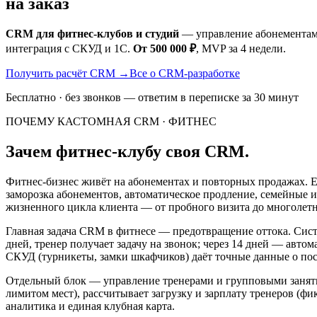
на заказ
CRM для фитнес-клубов и студий
— управление абонементами
интеграция с СКУД и 1С.
От 500 000 ₽
, MVP за 4 недели.
Получить расчёт CRM
→
Все о CRM-разработке
Бесплатно · без звонков — ответим в переписке за 30 минут
ПОЧЕМУ КАСТОМНАЯ CRM · ФИТНЕС
Зачем фитнес-клубу своя CRM.
Фитнес-бизнес живёт на абонементах и повторных продажах. 
заморозка абонементов, автоматическое продление, семейные 
жизненного цикла клиента — от пробного визита до многолетн
Главная задача CRM в фитнесе — предотвращение оттока. Сист
дней, тренер получает задачу на звонок; через 14 дней — авт
СКУД (турникеты, замки шкафчиков) даёт точные данные о пос
Отдельный блок — управление тренерами и групповыми занятия
лимитом мест), рассчитывает загрузку и зарплату тренеров (ф
аналитика и единая клубная карта.