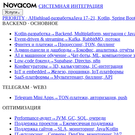
СИСТЕМНАЯ ИНТЕГРАЦИЯ
Услуги
⌄
PRIORITY · A
Highload-разработка
Java 17–21, Kotlin, Spring B
BACKEND · ОСНОВНОЕ
Kotlin-разработка
→
Backend, Multiplatform, миграция с Jav
Event-driven & streaming
→
Kafka, RabbitMQ, потоки
Финтех и платежи
→
Процессинг, TON, биллинг
Админ-панели и дашборды
→
Бэкофис, аналитика, отчёты
AI и машинное обучение
→
Чат-боты, ML, компьютерное 
Low-code бэкенд
→
Supabase, Directus, n8n
Конфигураторы
→
3D, калькуляторы, 1С-интеграция
IoT и embedded
→
Железо, прошивки, IoT-платформы
SaaS-платформы
→
Мультитенант, биллинг, API
TELEGRAM · WEB3
Telegram Mini Apps
→
TON-платежи, авторизация, push
ОПТИМИЗАЦИЯ
Performance-аудит
→
JVM, GC, SQL, очереди
Поддержка проектов
→
Ежемесячная поддержка
Поддержка сайтов
→
SLA, мониторинг, Java/Kotlin
IT-аутсорсинг
→
Серверы, DevOps, мониторинг 24/7