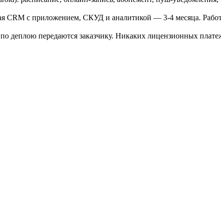
 CRM с приложением, СКУД и аналитикой — 3-4 месяца. Работа
и по деплою передаются заказчику. Никаких лицензионных плат