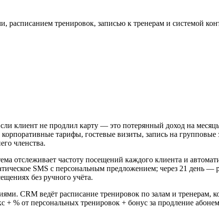
, расписанием тренировок, записью к тренерам и системой кон
Если клиент не продлил карту — это потерянный доход на меся
и корпоративные тарифы, гостевые визиты, запись на групповые
его членства.
ема отслеживает частоту посещений каждого клиента и автомати
оматическое SMS с персональным предложением; через 21 день — 
ещениях без ручного учёта.
ми. CRM ведёт расписание тренировок по залам и тренерам, ко
икс + % от персональных тренировок + бонус за продление абон