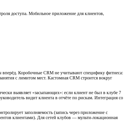
троля доступа. Мобильное приложение для клиентов,
цы вперёд. Коробочные CRM не учитывают специфику фитнеса:
 занятия с лимитом мест. Кастомная CRM строится вокруг
чески выявляет «засыпающих»: если клиент не был в клубе 7
руководитель видит клиента в отчёте по рискам. Интеграция со
нтролирует заполняемость (запись через приложение с
ементов клиентами). Для сетей клубов — мульти-локационная