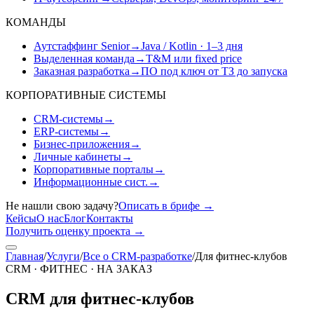
КОМАНДЫ
Аутстаффинг Senior
→
Java / Kotlin · 1–3 дня
Выделенная команда
→
T&M или fixed price
Заказная разработка
→
ПО под ключ от ТЗ до запуска
КОРПОРАТИВНЫЕ СИСТЕМЫ
CRM-системы
→
ERP-системы
→
Бизнес-приложения
→
Личные кабинеты
→
Корпоративные порталы
→
Информационные сист.
→
Не нашли свою задачу?
Описать в брифе
→
Кейсы
О нас
Блог
Контакты
Получить оценку проекта
→
Главная
/
Услуги
/
Все о CRM-разработке
/
Для фитнес-клубов
CRM · ФИТНЕС · НА ЗАКАЗ
CRM для фитнес-клубов