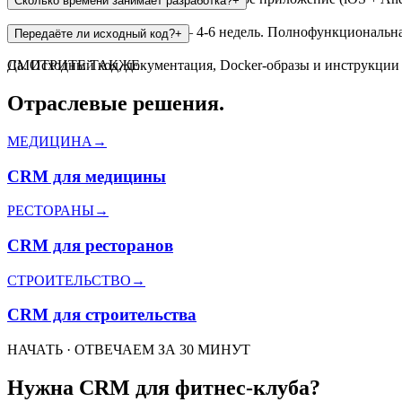
Сколько времени занимает разработка?
+
MVP с базовыми модулями — 4-6 недель. Полнофункциональная
Передаёте ли исходный код?
+
Да. Исходный код, документация, Docker-образы и инструкци
СМОТРИТЕ ТАКЖЕ
Отраслевые решения.
МЕДИЦИНА
→
CRM для медицины
РЕСТОРАНЫ
→
CRM для ресторанов
СТРОИТЕЛЬСТВО
→
CRM для строительства
НАЧАТЬ · ОТВЕЧАЕМ ЗА 30 МИНУТ
Нужна CRM для фитнес-клуба?