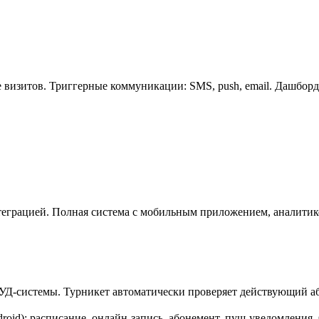
визитов. Триггерные коммуникации: SMS, push, email. Дашборды
еграцией. Полная система с мобильным приложением, аналитико
СКУД-системы. Турникет автоматически проверяет действующий а
id): расписание, онлайн-запись, абонемент, пуш-уведомления, Q