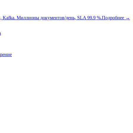
oot, Kafka. Миллионы документов/день, SLA 99.9 %.
Подробнее
→
a
зрение