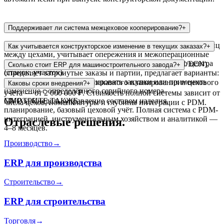
Поддерживает ли система межцеховое кооперирование?
+
Да, система планирует движение деталей и сборочных единиц
Как учитывается конструкторское изменение в текущих заказах?
+
между цехами, учитывает опережения и межоперационные
заделы. Диспетчеризация ведётся на уровне рабочего центра
Система отслеживает извещения об изменениях (ИИ/ECN),
Сколько стоит ERP для машиностроительного завода?
+
(станок, участок).
определяет затронутые заказы и партии, предлагает варианты:
доработать НЗП, перепланировать закупки или применить
MVP с модулями BOM, позаказного планирования и цехового
Каковы сроки внедрения?
+
изменение с определённого серийного номера.
учёта — от 2 000 000 ₽. Стоимость полной системы зависит от
MVP за 6 недель: управление составом изделия,
СМОТРИТЕ ТАКЖЕ
числа цехов, номенклатуры и глубины интеграции с PDM.
планирование, базовый цеховой учёт. Полная система с PDM-
интеграцией, инструментальным хозяйством и аналитикой —
Отраслевые решения.
4–8 месяцев.
Производство
→
ERP для производства
Строительство
→
ERP для строительства
Торговля
→