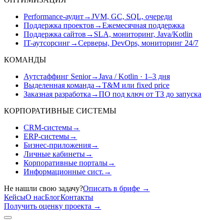
Performance-аудит
→
JVM, GC, SQL, очереди
Поддержка проектов
→
Ежемесячная поддержка
Поддержка сайтов
→
SLA, мониторинг, Java/Kotlin
IT-аутсорсинг
→
Серверы, DevOps, мониторинг 24/7
КОМАНДЫ
Аутстаффинг Senior
→
Java / Kotlin · 1–3 дня
Выделенная команда
→
T&M или fixed price
Заказная разработка
→
ПО под ключ от ТЗ до запуска
КОРПОРАТИВНЫЕ СИСТЕМЫ
CRM-системы
→
ERP-системы
→
Бизнес-приложения
→
Личные кабинеты
→
Корпоративные порталы
→
Информационные сист.
→
Не нашли свою задачу?
Описать в брифе
→
Кейсы
О нас
Блог
Контакты
Получить оценку проекта
→