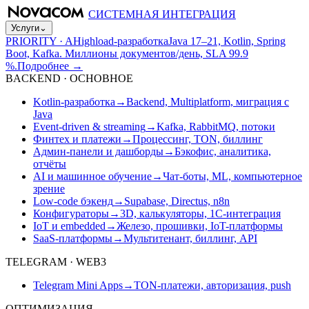
СИСТЕМНАЯ ИНТЕГРАЦИЯ
Услуги
⌄
PRIORITY · A
Highload-разработка
Java 17–21, Kotlin, Spring
Boot, Kafka. Миллионы документов/день, SLA 99.9
%.
Подробнее
→
BACKEND · ОСНОВНОЕ
Kotlin-разработка
→
Backend, Multiplatform, миграция с
Java
Event-driven & streaming
→
Kafka, RabbitMQ, потоки
Финтех и платежи
→
Процессинг, TON, биллинг
Админ-панели и дашборды
→
Бэкофис, аналитика,
отчёты
AI и машинное обучение
→
Чат-боты, ML, компьютерное
зрение
Low-code бэкенд
→
Supabase, Directus, n8n
Конфигураторы
→
3D, калькуляторы, 1С-интеграция
IoT и embedded
→
Железо, прошивки, IoT-платформы
SaaS-платформы
→
Мультитенант, биллинг, API
TELEGRAM · WEB3
Telegram Mini Apps
→
TON-платежи, авторизация, push
ОПТИМИЗАЦИЯ