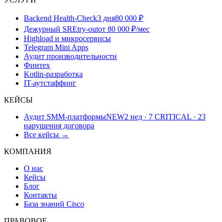
Backend Health-Check
3 дня
80 000 ₽
Дежурный SRE
try-out
от 80 000 ₽/мес
Highload и микросервисы
Telegram Mini Apps
Аудит производительности
Финтех
Kotlin-разработка
IT-аутстаффинг
КЕЙСЫ
Аудит SMM-платформы
NEW
2 нед · 7 CRITICAL · 23
нарушения договора
Все кейсы →
КОМПАНИЯ
О нас
Кейсы
Блог
Контакты
База знаний Cisco
ПРАВОВОЕ