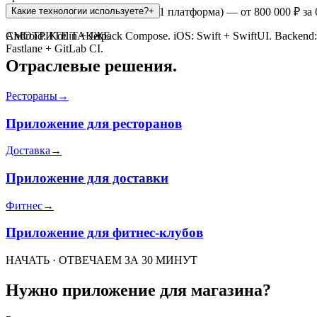
MVP (каталог, корзина, оплата, 1 платформа) — от 800 000 ₽ з
Какие технологии используете?
+
Android: Kotlin + Jetpack Compose. iOS: Swift + SwiftUI. Backen
СМОТРИТЕ ТАКЖЕ
Fastlane + GitLab CI.
Отраслевые решения.
Рестораны
→
Приложение для ресторанов
Доставка
→
Приложение для доставки
Фитнес
→
Приложение для фитнес-клубов
НАЧАТЬ · ОТВЕЧАЕМ ЗА 30 МИНУТ
Нужно приложение для магазина?