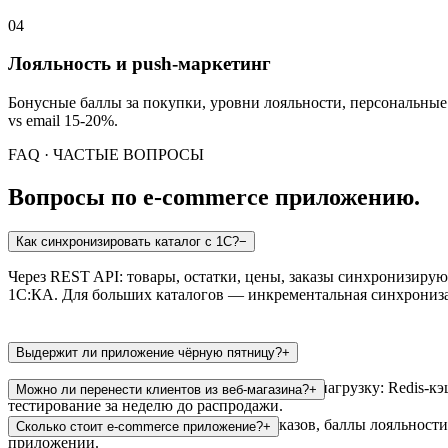
04
Лояльность и push-маркетинг
Бонусные баллы за покупки, уровни лояльности, персональные 
vs email 15-20%.
FAQ · ЧАСТЫЕ ВОПРОСЫ
Вопросы по e-commerce приложению.
Как синхронизировать каталог с 1С?
−
Через REST API: товары, остатки, цены, заказы синхронизиру
1С:КА. Для больших каталогов — инкрементальная синхрониз
Выдержит ли приложение чёрную пятницу?
+
Да. Архитектура рассчитана на 10x пиковую нагрузку: Redis-кэ
Можно ли перенести клиентов из веб-магазина?
+
тестирование за неделю до распродажи.
Да — мигрируем аккаунты, историю заказов, баллы лояльности, 
Сколько стоит e-commerce приложение?
+
приложении.