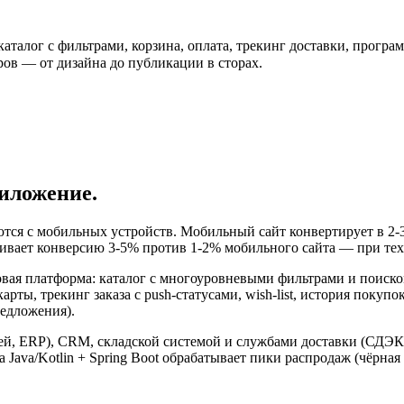
 каталог с фильтрами, корзина, оплата, трекинг доставки, програ
ров — от дизайна до публикации в сторах.
иложение.
тся с мобильных устройств. Мобильный сайт конвертирует в 2-3 
вает конверсию 3-5% против 1-2% мобильного сайта — при тех ж
ая платформа: каталог с многоуровневыми фильтрами и поиском,
 карты, трекинг заказа с push-статусами, wish-list, история покуп
редложения).
, ERP), CRM, складской системой и службами доставки (СДЭК, 
 Java/Kotlin + Spring Boot обрабатывает пики распродаж (чёрная 