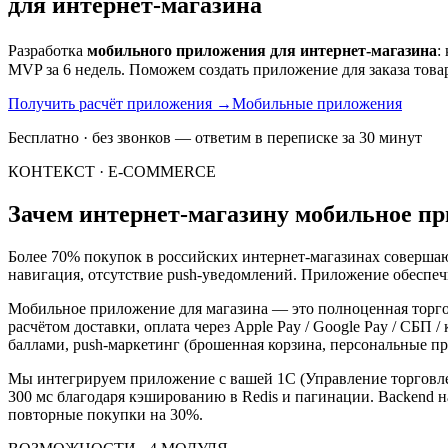
для интернет-магазина
Разработка
мобильного приложения для интернет-магазина
:
MVP за 6 недель. Поможем создать приложение для заказа това
Получить расчёт приложения
→
Мобильные приложения
Бесплатно · без звонков — ответим в переписке за 30 минут
КОНТЕКСТ · E-COMMERCE
Зачем интернет-магазину мобильное пр
Более 70% покупок в российских интернет-магазинах совершаю
навигация, отсутствие push-уведомлений. Приложение обеспечи
Мобильное приложение для магазина — это полноценная торгов
расчётом доставки, оплата через Apple Pay / Google Pay / СБП /
баллами, push-маркетинг (брошенная корзина, персональные п
Мы интегрируем приложение с вашей 1С (Управление торговлей
300 мс благодаря кэшированию в Redis и пагинации. Backend на
повторные покупки на 30%.