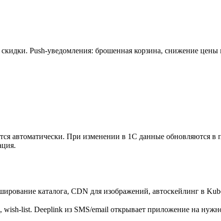
скидки. Push-уведомления: брошенная корзина, снижение цены на
ются автоматически. При изменении в 1С данные обновляются в 
ация.
ширование каталога, CDN для изображений, автоскейлинг в Kuber
wish-list. Deeplink из SMS/email открывает приложение на нужно