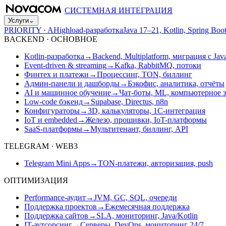
СИСТЕМНАЯ ИНТЕГРАЦИЯ
Услуги
⌄
PRIORITY · A
Highload-разработка
Java 17–21, Kotlin, Spring B
BACKEND · ОСНОВНОЕ
Kotlin-разработка
→
Backend, Multiplatform, миграция с Jav
Event-driven & streaming
→
Kafka, RabbitMQ, потоки
Финтех и платежи
→
Процессинг, TON, биллинг
Админ-панели и дашборды
→
Бэкофис, аналитика, отчёты
AI и машинное обучение
→
Чат-боты, ML, компьютерное 
Low-code бэкенд
→
Supabase, Directus, n8n
Конфигураторы
→
3D, калькуляторы, 1С-интеграция
IoT и embedded
→
Железо, прошивки, IoT-платформы
SaaS-платформы
→
Мультитенант, биллинг, API
TELEGRAM · WEB3
Telegram Mini Apps
→
TON-платежи, авторизация, push
ОПТИМИЗАЦИЯ
Performance-аудит
→
JVM, GC, SQL, очереди
Поддержка проектов
→
Ежемесячная поддержка
Поддержка сайтов
→
SLA, мониторинг, Java/Kotlin
IT-аутсорсинг
→
Серверы, DevOps, мониторинг 24/7