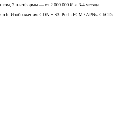
нгом, 2 платформы — от 2 000 000 ₽ за 3-4 месяца.
icsearch. Изображения: CDN + S3. Push: FCM / APNs. CI/CD: