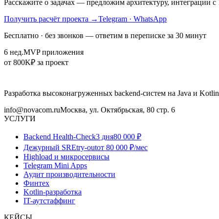
Расскажите о задачах — предложим архитектуру, интеграции с 
Получить расчёт проекта
→
Telegram · WhatsApp
Бесплатно · без звонков — ответим в переписке за 30 минут
6 нед.
MVP приложения
от 800K
₽ за проект
Разработка высоконагруженных backend-систем на Java и Kotlin
info@novacom.ru
Москва, ул. Октябрьская, 80 стр. 6
УСЛУГИ
Backend Health-Check
3 дня
80 000 ₽
Дежурный SRE
try-out
от 80 000 ₽/мес
Highload и микросервисы
Telegram Mini Apps
Аудит производительности
Финтех
Kotlin-разработка
IT-аутстаффинг
КЕЙСЫ