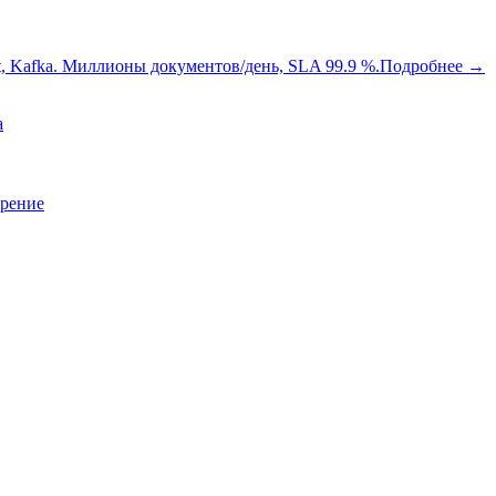
oot, Kafka. Миллионы документов/день, SLA 99.9 %.
Подробнее
→
a
зрение