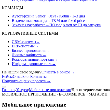
КОМАНДЫ
Аутстаффинг Senior
→
Java / Kotlin · 1–3 дня
Выделенная команда
→
T&M или fixed price
Заказная разработка
→
ПО под ключ от ТЗ до запуска
КОРПОРАТИВНЫЕ СИСТЕМЫ
CRM-системы
→
ERP-системы
→
Бизнес-приложения
→
Личные кабинеты
→
Корпоративные порталы
→
Информационные сист.
→
Не нашли свою задачу?
Описать в брифе
→
Кейсы
О нас
Блог
Контакты
Получить оценку проекта
→
Главная
/
Услуги
/
Мобильные приложения
/
Для интернет-магазин
МОБИЛЬНОЕ ПРИЛОЖЕНИЕ · E-COMMERCE · МАГАЗИН
Мобильное приложение