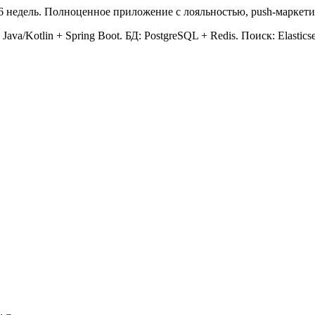
а 6 недель. Полноценное приложение с лояльностью, push-маркети
d: Java/Kotlin + Spring Boot. БД: PostgreSQL + Redis. Поиск: Elast