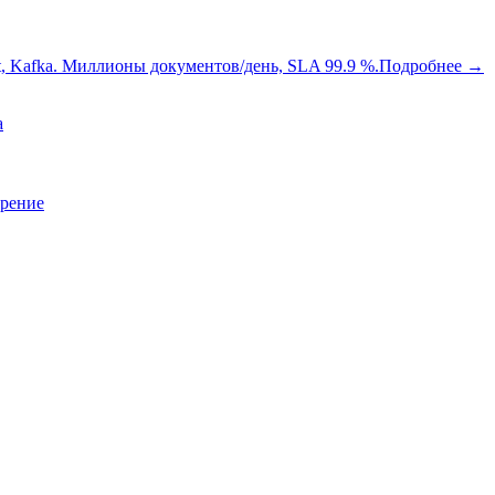
oot, Kafka. Миллионы документов/день, SLA 99.9 %.
Подробнее
→
a
зрение