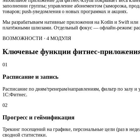
Мобильное приложение для фитнес-клуба покрывает весь клиен
заполнении группы; управление абонементом (заморозка, продле
товаров; push-уведомления о новых программах и акциях.
Мы разрабатываем нативные приложения на Kotlin и Swift или к
платёжными шлюзами. Отдельный фокус — офлайн-режим: распи
ВОЗМОЖНОСТИ · 4 МОДУЛЯ
Ключевые функции фитнес-приложения
01
Расписание и запись
Расписание по дням/тренерам/направлениям, фильтр по залу и у
1С:Фитнес.
02
Прогресс и геймификация
Трекинг посещений на графике, персональные цели (раз в недел
сводной статистики.