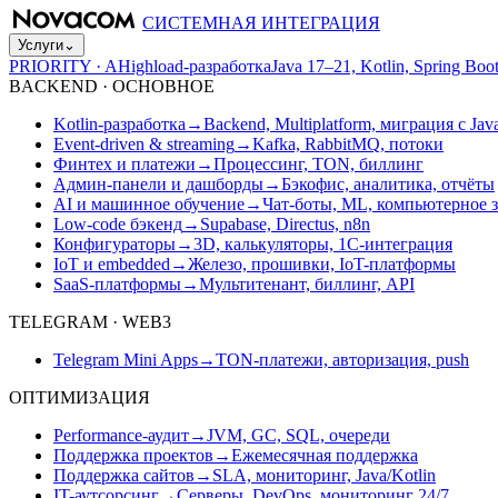
СИСТЕМНАЯ ИНТЕГРАЦИЯ
Услуги
⌄
PRIORITY · A
Highload-разработка
Java 17–21, Kotlin, Spring B
BACKEND · ОСНОВНОЕ
Kotlin-разработка
→
Backend, Multiplatform, миграция с Jav
Event-driven & streaming
→
Kafka, RabbitMQ, потоки
Финтех и платежи
→
Процессинг, TON, биллинг
Админ-панели и дашборды
→
Бэкофис, аналитика, отчёты
AI и машинное обучение
→
Чат-боты, ML, компьютерное 
Low-code бэкенд
→
Supabase, Directus, n8n
Конфигураторы
→
3D, калькуляторы, 1С-интеграция
IoT и embedded
→
Железо, прошивки, IoT-платформы
SaaS-платформы
→
Мультитенант, биллинг, API
TELEGRAM · WEB3
Telegram Mini Apps
→
TON-платежи, авторизация, push
ОПТИМИЗАЦИЯ
Performance-аудит
→
JVM, GC, SQL, очереди
Поддержка проектов
→
Ежемесячная поддержка
Поддержка сайтов
→
SLA, мониторинг, Java/Kotlin
IT-аутсорсинг
→
Серверы, DevOps, мониторинг 24/7