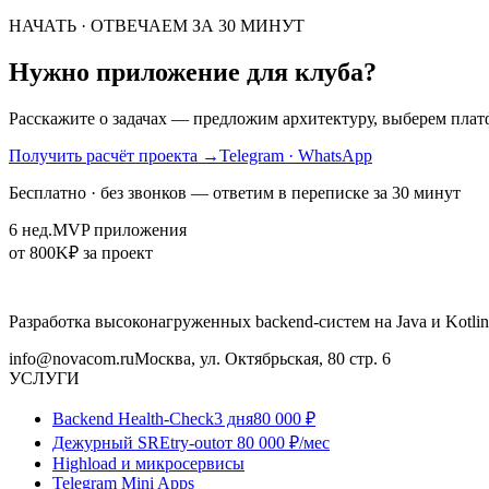
НАЧАТЬ · ОТВЕЧАЕМ ЗА 30 МИНУТ
Нужно приложение для клуба?
Расскажите о задачах — предложим архитектуру, выберем платф
Получить расчёт проекта
→
Telegram · WhatsApp
Бесплатно · без звонков — ответим в переписке за 30 минут
6 нед.
MVP приложения
от 800K
₽ за проект
Разработка высоконагруженных backend-систем на Java и Kotlin
info@novacom.ru
Москва, ул. Октябрьская, 80 стр. 6
УСЛУГИ
Backend Health-Check
3 дня
80 000 ₽
Дежурный SRE
try-out
от 80 000 ₽/мес
Highload и микросервисы
Telegram Mini Apps