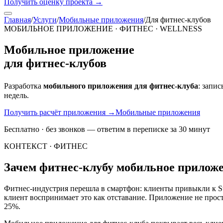
Получить оценку проекта
→
Главная
/
Услуги
/
Мобильные приложения
/
Для фитнес-клубов
МОБИЛЬНОЕ ПРИЛОЖЕНИЕ · ФИТНЕС · WELLNESS
Мобильное приложение
для фитнес-клубов
Разработка
мобильного приложения для фитнес-клуба
: запи
недель.
Получить расчёт приложения
→
Мобильные приложения
Бесплатно · без звонков — ответим в переписке за 30 минут
КОНТЕКСТ · ФИТНЕС
Зачем фитнес-клубу мобильное приложе
Фитнес-индустрия перешла в смартфон: клиенты привыкли к Str
клиент воспринимает это как отставание. Приложение не прос
25%.