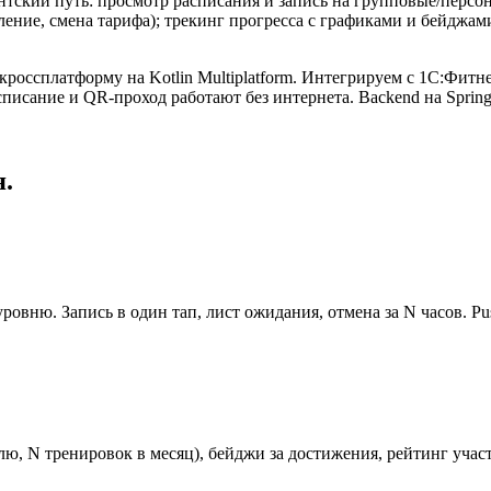
тский путь: просмотр расписания и запись на групповые/персо
ние, смена тарифа); трекинг прогресса с графиками и бейджами;
россплатформу на Kotlin Multiplatform. Интегрируем с 1С:Фитнес
сание и QR-проход работают без интернета. Backend на Spring
.
ровню. Запись в один тап, лист ожидания, отмена за N часов. P
ю, N тренировок в месяц), бейджи за достижения, рейтинг участн