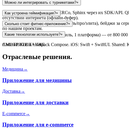
Можно ли интегрировать с турникетами?
+
Да — поддерживаем Sigur, PERCo, Sphinx через их SDK/API. QR
Как устроена геймификация?
+
отсутствии интернета (офлайн-буфер).
Система уровней (новичок/любитель/про/элита), бейджи за сери
Сколько стоит фитнес-приложение?
+
по нашим проектам.
MVP (расписание, запись, профиль, 1 платформа) — от 800 000
Какие технологии используете?
+
Android: Kotlin + Jetpack Compose. iOS: Swift + SwiftUI. Shared: 
СМОТРИТЕ ТАКЖЕ
Отраслевые решения.
Медицина
→
Приложение для медицины
Доставка
→
Приложение для доставки
E-commerce
→
Приложение для e-commerce