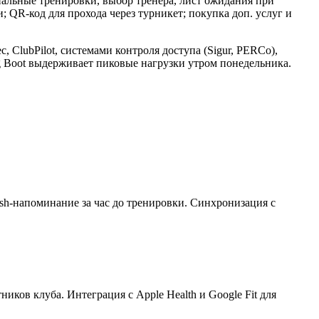
нальные тренировки, выбор тренера, лист ожидания при
 QR-код для прохода через турникет; покупка доп. услуг и
, ClubPilot, системами контроля доступа (Sigur, PERCo),
 Boot выдерживает пиковые нагрузки утром понедельника.
ush-напоминание за час до тренировки. Синхронизация с
иков клуба. Интеграция с Apple Health и Google Fit для