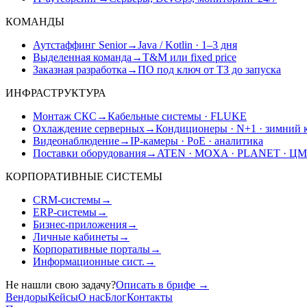
КОМАНДЫ
Аутстаффинг Senior
→
Java / Kotlin · 1–3 дня
Выделенная команда
→
T&M или fixed price
Заказная разработка
→
ПО под ключ от ТЗ до запуска
ИНФРАСТРУКТУРА
Монтаж СКС
→
Кабельные системы · FLUKE
Охлаждение серверных
→
Кондиционеры · N+1 · зимний 
Видеонаблюдение
→
IP-камеры · PoE · аналитика
Поставки оборудования
→
ATEN · MOXA · PLANET · Ц
КОРПОРАТИВНЫЕ СИСТЕМЫ
CRM-системы
→
ERP-системы
→
Бизнес-приложения
→
Личные кабинеты
→
Корпоративные порталы
→
Информационные сист.
→
Не нашли свою задачу?
Описать в брифе
→
Вендоры
Кейсы
О нас
Блог
Контакты