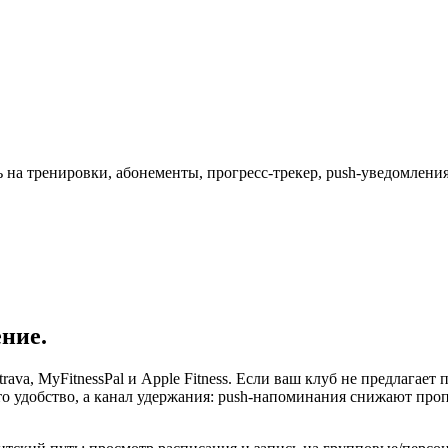
сь на тренировки, абонементы, прогресс-трекер, push-уведомлени
ние.
ava, MyFitnessPal и Apple Fitness. Если ваш клуб не предлагае
то удобство, а канал удержания: push-напоминания снижают про