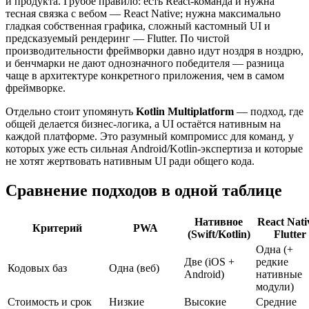
и продукта. Грубое правило: есть React-команда и нужна
тесная связка с вебом — React Native; нужна максимально
гладкая собственная графика, сложный кастомный UI и
предсказуемый рендеринг — Flutter. По чистой
производительности фреймворки давно идут ноздря в ноздрю,
и бенчмарки не дают однозначного победителя — разница
чаще в архитектуре конкретного приложения, чем в самом
фреймворке.
Отдельно стоит упомянуть
Kotlin Multiplatform
— подход, где
общей делается бизнес-логика, а UI остаётся нативным на
каждой платформе. Это разумный компромисс для команд, у
которых уже есть сильная Android/Kotlin-экспертиза и которые
не хотят жертвовать нативным UI ради общего кода.
Сравнение подходов в одной таблице
Нативное
React Nativ
Критерий
PWA
(Swift/Kotlin)
Flutter
Одна (+
Две (iOS +
редкие
Кодовых баз
Одна (веб)
Android)
нативные
модули)
Стоимость и срок
Низкие
Высокие
Средние