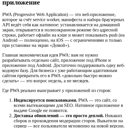
приложение
PWA (Progressive Web Application) — это веб-приложение,
которое за счёт service worker, манифеста и набора браузерных
API ведёт себя как нативное: устанавливается на домашний
экран, открывается в полноэкранном режиме без адресной
строки, работает офлайн на кэше и может показывать push (на
Android — полноценно, на iOS — с ограничениями и только
при установке на экран «Домой»).
Главная экономическая идея PWA: вам не нужно
разрабатывать отдельно сайт, приложение под iPhone и
приложение под Android. Достаточно поддерживать одну веб-
кодовую базу. Для бизнеса с уже работающим адаптивным
сайтом превратить его в PWA «довольно быстро можно
сделать» — это вопрос недель, а не месяцев.
Где PWA реально выигрывает у приложений из сторов:
Индексируется поисковиками.
PWA — это сайт, со
всеми вытекающими для SEO. Нативное приложение в
выдаче Google не появится.
Доставка обновлений — это просто деплой.
Никаких
сборок и прохождения модерации сторов. Выкатили на
сервер — все пользователи мгновенно на новой версии.