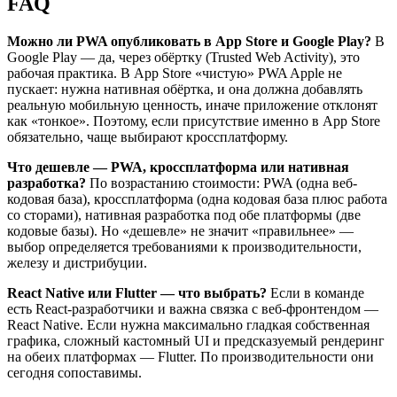
FAQ
Можно ли PWA опубликовать в App Store и Google Play?
В
Google Play — да, через обёртку (Trusted Web Activity), это
рабочая практика. В App Store «чистую» PWA Apple не
пускает: нужна нативная обёртка, и она должна добавлять
реальную мобильную ценность, иначе приложение отклонят
как «тонкое». Поэтому, если присутствие именно в App Store
обязательно, чаще выбирают кроссплатформу.
Что дешевле — PWA, кроссплатформа или нативная
разработка?
По возрастанию стоимости: PWA (одна веб-
кодовая база), кроссплатформа (одна кодовая база плюс работа
со сторами), нативная разработка под обе платформы (две
кодовые базы). Но «дешевле» не значит «правильнее» —
выбор определяется требованиями к производительности,
железу и дистрибуции.
React Native или Flutter — что выбрать?
Если в команде
есть React-разработчики и важна связка с веб-фронтендом —
React Native. Если нужна максимально гладкая собственная
графика, сложный кастомный UI и предсказуемый рендеринг
на обеих платформах — Flutter. По производительности они
сегодня сопоставимы.