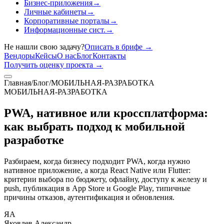
Бизнес-приложения
→
Личные кабинеты
→
Корпоративные порталы
→
Информационные сист.
→
Не нашли свою задачу?
Описать в брифе
→
Вендоры
Кейсы
О нас
Блог
Контакты
Получить оценку проекта
→
Главная
/
Блог
/
МОБИЛЬНАЯ-РАЗРАБОТКА
МОБИЛЬНАЯ-РАЗРАБОТКА
PWA, нативное или кроссплатформа:
как выбрать подход к мобильной
разработке
Разбираем, когда бизнесу подходит PWA, когда нужно
нативное приложение, а когда React Native или Flutter:
критерии выбора по бюджету, офлайну, доступу к железу и
push, публикация в App Store и Google Play, типичные
причины отказов, аутентификация и обновления.
ЯА
Яковлев Александр