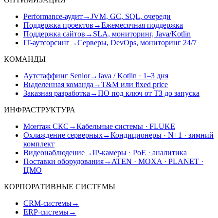
Performance-аудит
→
JVM, GC, SQL, очереди
Поддержка проектов
→
Ежемесячная поддержка
Поддержка сайтов
→
SLA, мониторинг, Java/Kotlin
IT-аутсорсинг
→
Серверы, DevOps, мониторинг 24/7
КОМАНДЫ
Аутстаффинг Senior
→
Java / Kotlin · 1–3 дня
Выделенная команда
→
T&M или fixed price
Заказная разработка
→
ПО под ключ от ТЗ до запуска
ИНФРАСТРУКТУРА
Монтаж СКС
→
Кабельные системы · FLUKE
Охлаждение серверных
→
Кондиционеры · N+1 · зимний
комплект
Видеонаблюдение
→
IP-камеры · PoE · аналитика
Поставки оборудования
→
ATEN · MOXA · PLANET ·
ЦМО
КОРПОРАТИВНЫЕ СИСТЕМЫ
CRM-системы
→
ERP-системы
→