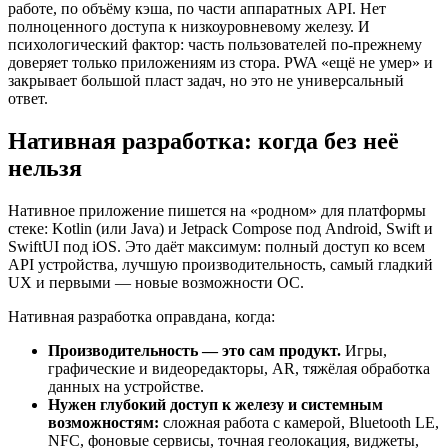
работе, по объёму кэша, по части аппаратных API. Нет
полноценного доступа к низкоуровневому железу. И
психологический фактор: часть пользователей по-прежнему
доверяет только приложениям из стора. PWA «ещё не умер» и
закрывает большой пласт задач, но это не универсальный
ответ.
Нативная разработка: когда без неё
нельзя
Нативное приложение пишется на «родном» для платформы
стеке: Kotlin (или Java) и Jetpack Compose под Android, Swift и
SwiftUI под iOS. Это даёт максимум: полный доступ ко всем
API устройства, лучшую производительность, самый гладкий
UX и первыми — новые возможности ОС.
Нативная разработка оправдана, когда:
Производительность — это сам продукт.
Игры,
графические и видеоредакторы, AR, тяжёлая обработка
данных на устройстве.
Нужен глубокий доступ к железу и системным
возможностям:
сложная работа с камерой, Bluetooth LE,
NFC, фоновые сервисы, точная геолокация, виджеты,