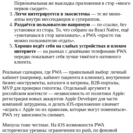
Первоначальная же выкладка приложения в стор «много
нервов съедает».
Легче интегрируется в экосистемы
— те же мини-
аппы внутри мессенджеров и супераппов.
Раздаётся пользователю напрямую
— по ссылке, без
установки из стора. То, что собрано на React Native, ещё
«умотаешься в стор запихивать», а PWA «просто так
можно пользователю отдать».
Хорошо ведёт себя на слабых устройствах и плохом
интернете
— на рынках с дешёвыми телефонами PWA
нередко показывает себя лучше тяжёлого нативного
клиента.
Реальные сценарии, где PWA — правильный выбор: личный
кабинет (например, кабинет пациента в клинике), внутренние
бизнес-инструменты, каталоги и витрины, B2B-порталы,
MVP для проверки гипотезы. Отдельный аргумент в
российском контексте — независимость от политики Apple:
регистрация новых аккаунтов Apple Developer для части
компаний затруднена, и делать iOS-приложение означает
«играть с Apple по их правилам, которые могут поменяться».
PWA эту зависимость снимает.
Минусы тоже честные. На iOS возможности PWA
исторически урезаны: ограничения по push, по фоновой