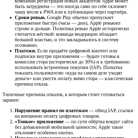
компаний регистрация новых аккаунтов Apple может
быть затруднена — это иногда само по себе склоняет
чашу весов к PWA или к публикации через партнёра.
Сроки ревью.
Google Play обычно пропускает
приложение быстро (часы — дни), Apple ревьюит
строже и дольше. Политика ревью Apple исторически
считается жёсткой: команда модерации обладает
большой властью, и это закладывалось в систему
осознанно.
Платежи.
Если продаёте цифровой контент или
подписки внутри приложения — будьте готовы к
комиссии стора (исторически до 30%) и к требованию
использовать встроенные покупки (IAP). Попытка
показать пользователю «куда на самом деле уходят
деньги» или увести оплату мимо стора — классическая
причина отказа.
Типичные причины отказов, к которым стоит готовиться
заранее:
Нарушение правил по платежам
— обход IAP, ссылки
на внешнюю оплату цифровых товаров.
«Тонкое» приложение
— по сути обёртка вокруг сайта
без добавленной мобильной ценности; Apple такие
отклоняет особенно охотно.