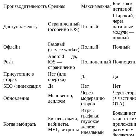
Близкая к
Производительность
Средняя
Максимальная
нативной
Широкий,
через
Ограниченный
Доступ к железу
Полный
нативные
(особенно iOS)
модули —
полный
Базовый
Офлайн
Полный
Полный
(service worker)
Android — да,
Push
iOS —
Полноценный
Полноцен
ограниченно
Присутствие в
Нет (или
Да
Да
сторах
обёртка)
SEO / индексация
Да
Нет
Нет
Через
Через стор
Мгновенно,
Обновления
модерацию
(+ частичн
деплоем
сторов
OTA)
Игры,
Большинст
графика,
Бизнес-задачи,
клиентски
глубокое
Когда выбирать
кабинеты,
приложени
железо,
MVP, витрины
разумным
идеальный
бюджетом