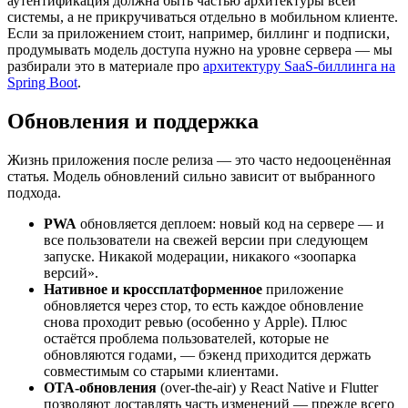
аутентификация должна быть частью архитектуры всей
системы, а не прикручиваться отдельно в мобильном клиенте.
Если за приложением стоит, например, биллинг и подписки,
продумывать модель доступа нужно на уровне сервера — мы
разбирали это в материале про
архитектуру SaaS-биллинга на
Spring Boot
.
Обновления и поддержка
Жизнь приложения после релиза — это часто недооценённая
статья. Модель обновлений сильно зависит от выбранного
подхода.
PWA
обновляется деплоем: новый код на сервере — и
все пользователи на свежей версии при следующем
запуске. Никакой модерации, никакого «зоопарка
версий».
Нативное и кроссплатформенное
приложение
обновляется через стор, то есть каждое обновление
снова проходит ревью (особенно у Apple). Плюс
остаётся проблема пользователей, которые не
обновляются годами, — бэкенд приходится держать
совместимым со старыми клиентами.
OTA-обновления
(over-the-air) у React Native и Flutter
позволяют доставлять часть изменений — прежде всего