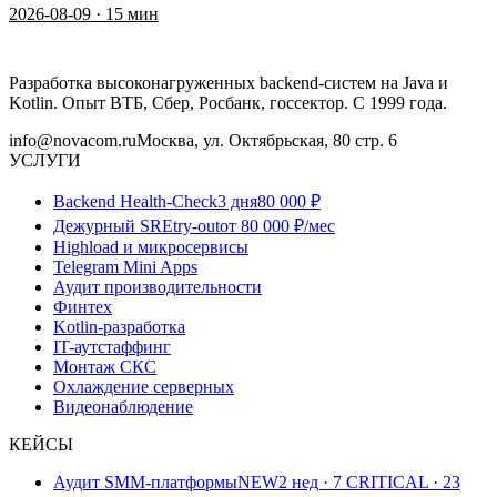
2026-08-09
·
15
мин
Разработка высоконагруженных backend-систем на Java и
Kotlin. Опыт ВТБ, Сбер, Росбанк, госсектор. С 1999 года.
info@novacom.ru
Москва, ул. Октябрьская, 80 стр. 6
УСЛУГИ
Backend Health-Check
3 дня
80 000 ₽
Дежурный SRE
try-out
от 80 000 ₽/мес
Highload и микросервисы
Telegram Mini Apps
Аудит производительности
Финтех
Kotlin-разработка
IT-аутстаффинг
Монтаж СКС
Охлаждение серверных
Видеонаблюдение
КЕЙСЫ
Аудит SMM-платформы
NEW
2 нед · 7 CRITICAL · 23