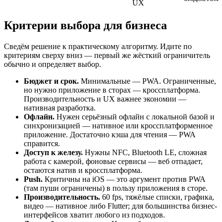
UX
Критерии выбора для бизнеса
Сведём решение к практическому алгоритму. Идите по
критериям сверху вниз — первый же жёсткий ограничитель
обычно и определяет выбор.
Бюджет и срок.
Минимальные — PWA. Ограниченные,
но нужно приложение в сторах — кроссплатформа.
Производительность и UX важнее экономии —
нативная разработка.
Офлайн.
Нужен серьёзный офлайн с локальной базой и
синхронизацией — нативное или кроссплатформенное
приложение. Достаточно кэша для чтения — PWA
справится.
Доступ к железу.
Нужны NFC, Bluetooth LE, сложная
работа с камерой, фоновые сервисы — веб отпадает,
остаются натив и кроссплатформа.
Push.
Критичны на iOS — это аргумент против PWA
(там пуши ограничены) в пользу приложения в сторе.
Производительность.
60 fps, тяжёлые списки, графика,
видео — нативное либо Flutter; для большинства бизнес-
интерфейсов хватит любого из подходов.