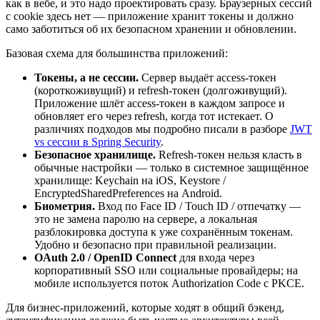
как в вебе, и это надо проектировать сразу. Браузерных сессий
с cookie здесь нет — приложение хранит токены и должно
само заботиться об их безопасном хранении и обновлении.
Базовая схема для большинства приложений:
Токены, а не сессии.
Сервер выдаёт access-токен
(короткоживущий) и refresh-токен (долгоживущий).
Приложение шлёт access-токен в каждом запросе и
обновляет его через refresh, когда тот истекает. О
различиях подходов мы подробно писали в разборе
JWT
vs сессии в Spring Security
.
Безопасное хранилище.
Refresh-токен нельзя класть в
обычные настройки — только в системное защищённое
хранилище: Keychain на iOS, Keystore /
EncryptedSharedPreferences на Android.
Биометрия.
Вход по Face ID / Touch ID / отпечатку —
это не замена паролю на сервере, а локальная
разблокировка доступа к уже сохранённым токенам.
Удобно и безопасно при правильной реализации.
OAuth 2.0 / OpenID Connect
для входа через
корпоративный SSO или социальные провайдеры; на
мобиле используется поток Authorization Code с PKCE.
Для бизнес-приложений, которые ходят в общий бэкенд,