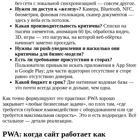
без сети с локальной синхронизацией — совсем другое.
Нужен ли доступ к «железу»?
Камера, Bluetooth, NFC,
биометрия, фоновая геолокация, сканер документов —
здесь у веба есть потолок.
Какая производительность критична?
Списки на
тысячи элементов, анимация 60 fps, обработка видео,
3D, игры — это нагрузка, на которой веб-обёртка
начинает заметно проседать.
Нужны ли push-уведомления и насколько они
критичны для бизнес-модели?
Есть ли требование присутствия в сторах?
Пользователи привыкли искать приложения в App Store
и Google Play; для части аудитории отсутствие в сторе
равно отсутствию доверия.
Какой бюджет и срок?
Две нативные кодовые базы —
это почти всегда дороже и дольше, чем одна.
Как точно формулируют это практики: PWA хорошо
закрывает «любые бизнесовые задачи», но плох там, «где
требуется глубокое взаимодействие с оборудованием или где
требуется максимальная скорость». Это и есть водораздел. Всё
остальное — детали реализации.
PWA: когда сайт работает как