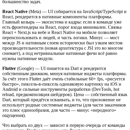
большинство задач.
React Native
(Meta) — UI собирается на JavaScript/TypeScript и
React, рендерится в нативные компоненты платформы.
Главный козырь — экосистема и кадры: если в команде уже
есть фронтендеры на React, порог входа минимален. Связка
React + Next.js на вебе и React Native на мобиле позволяет
переиспользовать и людей, и часть логики. Минус — мост
между JS и нативным слоем исторически был узким местом
производительности (новая архитектура с JSI это во многом
снимает), а под нетривиальные нативные фичи всё равно
нужны нативные модули.
Flutter
(Google) — UI пишется на Dart и рендерится
собственным движком, минуя нативные виджеты платформы.
За счёт этого Flutter даёт очень стабильные 60+ fps, «рисуется
быстро», пиксель-в-пиксель одинаковую картинку на iOS и
Android и сильные инструменты разработки (DevTools, hot
reload, предкомпиляция шейдеров). Цена — собственный язык
Dart, который придётся осваивать, и то, что приложение не
использует родные системные виджеты (для части заказчиков
это плюс единообразия, для части — минус «неродного»
ощущения).
Что выбрать из двух — зависит в первую очередь от команды