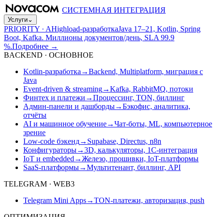
СИСТЕМНАЯ ИНТЕГРАЦИЯ
Услуги
⌄
PRIORITY · A
Highload-разработка
Java 17–21, Kotlin, Spring
Boot, Kafka. Миллионы документов/день, SLA 99.9
%.
Подробнее
→
BACKEND · ОСНОВНОЕ
Kotlin-разработка
→
Backend, Multiplatform, миграция с
Java
Event-driven & streaming
→
Kafka, RabbitMQ, потоки
Финтех и платежи
→
Процессинг, TON, биллинг
Админ-панели и дашборды
→
Бэкофис, аналитика,
отчёты
AI и машинное обучение
→
Чат-боты, ML, компьютерное
зрение
Low-code бэкенд
→
Supabase, Directus, n8n
Конфигураторы
→
3D, калькуляторы, 1С-интеграция
IoT и embedded
→
Железо, прошивки, IoT-платформы
SaaS-платформы
→
Мультитенант, биллинг, API
TELEGRAM · WEB3
Telegram Mini Apps
→
TON-платежи, авторизация, push
ОПТИМИЗАЦИЯ