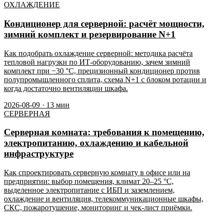
ОХЛАЖДЕНИЕ
Кондиционер для серверной: расчёт мощности,
зимний комплект и резервирование N+1
Как подобрать охлаждение серверной: методика расчёта
тепловой нагрузки по ИТ-оборудованию, зачем зимний
комплект при −30 °C, прецизионный кондиционер против
полупромышленного сплита, схема N+1 с блоком ротации и
когда достаточно вентиляции шкафа.
2026-08-09
·
13
мин
СЕРВЕРНАЯ
Серверная комната: требования к помещению,
электропитанию, охлаждению и кабельной
инфраструктуре
Как спроектировать серверную комнату в офисе или на
предприятии: выбор помещения, климат 20–25 °C,
выделенное электропитание с ИБП и заземлением,
охлаждение и вентиляция, телекоммуникационные шкафы,
СКС, пожаротушение, мониторинг и чек-лист приёмки.