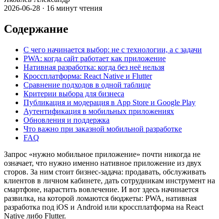
2026-06-28
·
16
минут чтения
Содержание
С чего начинается выбор: не с технологии, а с задачи
PWA: когда сайт работает как приложение
Нативная разработка: когда без неё нельзя
Кроссплатформа: React Native и Flutter
Сравнение подходов в одной таблице
Критерии выбора для бизнеса
Публикация и модерация в App Store и Google Play
Аутентификация в мобильных приложениях
Обновления и поддержка
Что важно при заказной мобильной разработке
FAQ
Запрос «нужно мобильное приложение» почти никогда не
означает, что нужно именно нативное приложение из двух
сторов. За ним стоит бизнес-задача: продавать, обслуживать
клиентов в личном кабинете, дать сотрудникам инструмент на
смартфоне, нарастить вовлечение. И вот здесь начинается
развилка, на которой ломаются бюджеты: PWA, нативная
разработка под iOS и Android или кроссплатформа на React
Native либо Flutter.