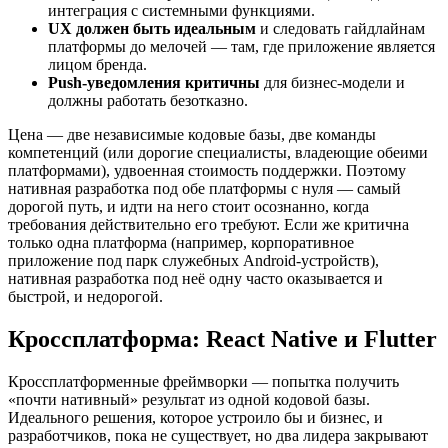
интеграция с системными функциями.
UX должен быть идеальным
и следовать гайдлайнам
платформы до мелочей — там, где приложение является
лицом бренда.
Push-уведомления критичны
для бизнес-модели и
должны работать безотказно.
Цена — две независимые кодовые базы, две команды
компетенций (или дорогие специалисты, владеющие обеими
платформами), удвоенная стоимость поддержки. Поэтому
нативная разработка под обе платформы с нуля — самый
дорогой путь, и идти на него стоит осознанно, когда
требования действительно его требуют. Если же критична
только одна платформа (например, корпоративное
приложение под парк служебных Android-устройств),
нативная разработка под неё одну часто оказывается и
быстрой, и недорогой.
Кроссплатформа: React Native и Flutter
Кроссплатформенные фреймворки — попытка получить
«почти нативный» результат из одной кодовой базы.
Идеального решения, которое устроило бы и бизнес, и
разработчиков, пока не существует, но два лидера закрывают