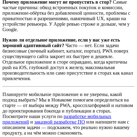
Почему приложение могут не пропустить в стор?
Самые
частые причины: обход встроенных покупок и комиссии,
приложение-обёртка без добавленной ценности, проблемы с
приватностью и разрешениями, навязчивый UX, краши на
устройстве ревьюера. У Apple ревью строже и дольше, чем у
Google.
Нужно ли отдельное приложение, если у нас уже есть
хороший адаптивный сайт?
Часто — нет. Если задачи
бизнесовые (личный кабинет, каталог, портал), PWA поверх
существующего сайта закроет их быстрее и дешевле.
Отдельное приложение в сторе оправдано, когда критичны
push на iOS, глубокий доступ к железу, максимальная
производительность или само присутствие в сторах как канал
привлечения.
Планируете мобильное приложение и не уверены, какой
подход выбрать? Мы в Новакоме помогаем определиться на
старте — от выбора между PWA, кроссплатформой и нативом
до проектирования бэкенда и публикации в сторах.
Посмотрите наши услуги по
разработке мобильных
приложений
и
заказной разработке ПО
или напишите нам с
описанием задачи — подскажем, что реально нужно вашему
продукту, а на чём можно сэкономить.