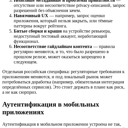
Неполные метаданные и проблемы приватности
—
отсутствие или несоответствие privacy-описаний, запрос
разрешений без объяснения зачем.
Навязчивый UX
— например, запрос оценки
приложения, который нельзя закрыть, или тёмные
паттерны вокруг рейтинга.
Битые сборки и краши
на устройстве ревьюера,
недоступный тестовый аккаунт, неработающий
функционал.
Несоответствие гайдлайнам контента
— правила
регулярно меняются, и то, что было разрешено в
прошлом релизе, может оказаться запрещено в
следующем.
Отдельная российская специфика: регуляторные требования к
приложениям меняются, и под локальный рынок может
потребоваться доработка (например, обязательная интеграция
определённых сервисов). Это стоит держать в плане как риск,
а не как сюрприз.
Аутентификация в мобильных
приложениях
Аутентификация в мобильном приложении устроена не так,