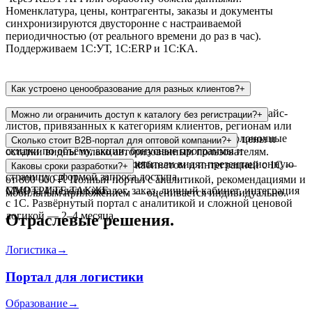
Номенклатура, цены, контрагенты, заказы и документы
синхронизируются двусторонне с настраиваемой
периодичностью (от реального времени до раз в час).
Поддерживаем 1С:УТ, 1С:ERP и 1С:КА.
Как устроено ценообразование для разных клиентов?
+
Система поддерживает неограниченное количество прайс-
Можно ли ограничить доступ к каталогу без регистрации?
+
листов, привязанных к категориям клиентов, регионам или
конкретным контрагентам. Дополнительно — колоночные
Да, портал работает в закрытом режиме: каталог, цены и
Сколько стоит B2B-портал для оптовой компании?
+
скидки по объёму, акции, бонусные программы и
остатки видны только авторизованным пользователям.
индивидуальные соглашения.
Незарегистрированные посетители видят презентационную
MVP с каталогом, личным кабинетом и интеграцией с 1С —
Каковы сроки разработки?
+
страницу с формой запроса доступа.
от 800 000 ₽. Полный портал с аналитикой, рекомендациями и
MVP за 4 недели: каталог, заказ, личный кабинет, интеграция
СМОТРИТЕ ТАКЖЕ
мобильным приложением — оценивается индивидуально.
с 1С. Развёрнутый портал с аналитикой и сложной ценовой
логикой — 2–4 месяца.
Отраслевые решения.
Логистика
→
Портал для логистики
Образование
→