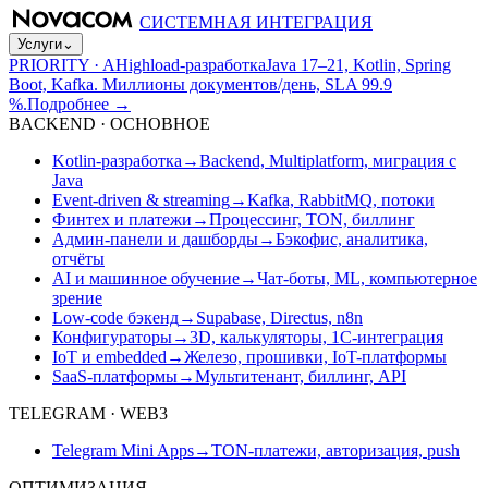
СИСТЕМНАЯ ИНТЕГРАЦИЯ
Услуги
⌄
PRIORITY · A
Highload-разработка
Java 17–21, Kotlin, Spring
Boot, Kafka. Миллионы документов/день, SLA 99.9
%.
Подробнее
→
BACKEND · ОСНОВНОЕ
Kotlin-разработка
→
Backend, Multiplatform, миграция с
Java
Event-driven & streaming
→
Kafka, RabbitMQ, потоки
Финтех и платежи
→
Процессинг, TON, биллинг
Админ-панели и дашборды
→
Бэкофис, аналитика,
отчёты
AI и машинное обучение
→
Чат-боты, ML, компьютерное
зрение
Low-code бэкенд
→
Supabase, Directus, n8n
Конфигураторы
→
3D, калькуляторы, 1С-интеграция
IoT и embedded
→
Железо, прошивки, IoT-платформы
SaaS-платформы
→
Мультитенант, биллинг, API
TELEGRAM · WEB3
Telegram Mini Apps
→
TON-платежи, авторизация, push
ОПТИМИЗАЦИЯ