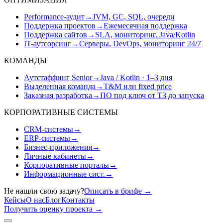
Performance-аудит
→
JVM, GC, SQL, очереди
Поддержка проектов
→
Ежемесячная поддержка
Поддержка сайтов
→
SLA, мониторинг, Java/Kotlin
IT-аутсорсинг
→
Серверы, DevOps, мониторинг 24/7
КОМАНДЫ
Аутстаффинг Senior
→
Java / Kotlin · 1–3 дня
Выделенная команда
→
T&M или fixed price
Заказная разработка
→
ПО под ключ от ТЗ до запуска
КОРПОРАТИВНЫЕ СИСТЕМЫ
CRM-системы
→
ERP-системы
→
Бизнес-приложения
→
Личные кабинеты
→
Корпоративные порталы
→
Информационные сист.
→
Не нашли свою задачу?
Описать в брифе
→
Кейсы
О нас
Блог
Контакты
Получить оценку проекта
→