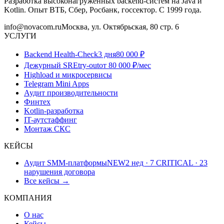
Разработка высоконагруженных backend-систем на Java и
Kotlin. Опыт ВТБ, Сбер, Росбанк, госсектор. С 1999 года.
info@novacom.ru
Москва, ул. Октябрьская, 80 стр. 6
УСЛУГИ
Backend Health-Check
3 дня
80 000 ₽
Дежурный SRE
try-out
от 80 000 ₽/мес
Highload и микросервисы
Telegram Mini Apps
Аудит производительности
Финтех
Kotlin-разработка
IT-аутстаффинг
Монтаж СКС
КЕЙСЫ
Аудит SMM-платформы
NEW
2 нед · 7 CRITICAL · 23
нарушения договора
Все кейсы →
КОМПАНИЯ
О нас
Кейсы