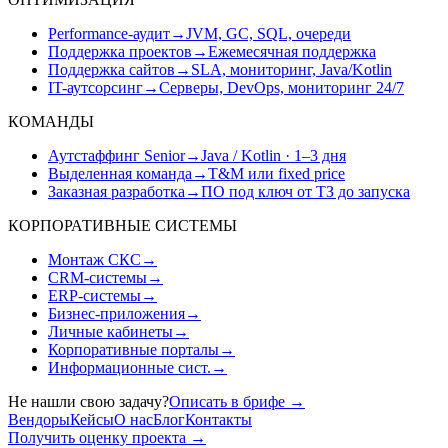
Performance-аудит
→
JVM, GC, SQL, очереди
Поддержка проектов
→
Ежемесячная поддержка
Поддержка сайтов
→
SLA, мониторинг, Java/Kotlin
IT-аутсорсинг
→
Серверы, DevOps, мониторинг 24/7
КОМАНДЫ
Аутстаффинг Senior
→
Java / Kotlin · 1–3 дня
Выделенная команда
→
T&M или fixed price
Заказная разработка
→
ПО под ключ от ТЗ до запуска
КОРПОРАТИВНЫЕ СИСТЕМЫ
Монтаж СКС
→
CRM-системы
→
ERP-системы
→
Бизнес-приложения
→
Личные кабинеты
→
Корпоративные порталы
→
Информационные сист.
→
Не нашли свою задачу?
Описать в брифе
→
Вендоры
Кейсы
О нас
Блог
Контакты
Получить оценку проекта
→