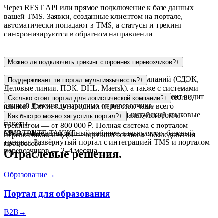
Через REST API или прямое подключение к базе данных
вашей TMS. Заявки, созданные клиентом на портале,
автоматически попадают в TMS, а статусы и трекинг
синхронизируются в обратном направлении.
Можно ли подключить трекинг сторонних перевозчиков?
+
Да, интегрируемся с API транспортных компаний (СДЭК,
Поддерживает ли портал мультиязычность?
+
Деловые линии, ПЭК, DHL, Maersk), а также с системами
ГЛОНАСС/GPS для собственного автопарка. Клиент видит
Да, интерфейс портала поддерживает любое количество
Сколько стоит портал для логистической компании?
+
единый трекинг независимо от перевозчика.
языков. Для международных перевозок чаще всего
используются русский, английский и китайский языковые
MVP с личным кабинетом клиента, калькулятором и
Как быстро можно запустить портал?
+
пакеты.
трекингом — от 800 000 ₽. Полная система с порталом
MVP за 4 недели: личный кабинет, калькулятор, базовый
СМОТРИТЕ ТАКЖЕ
перевозчиков и ЭДО — оценивается после обследования
трекинг. Развёрнутый портал с интеграцией TMS и порталом
процессов.
перевозчиков — 2–4 месяца.
Отраслевые решения.
Образование
→
Портал для образования
B2B
→