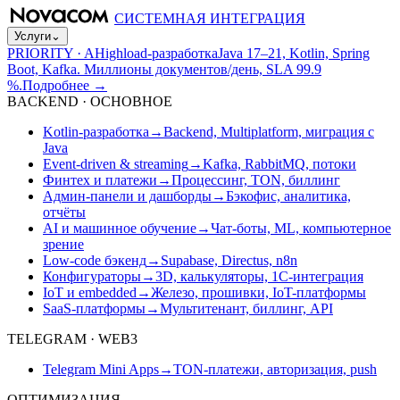
СИСТЕМНАЯ ИНТЕГРАЦИЯ
Услуги
⌄
PRIORITY · A
Highload-разработка
Java 17–21, Kotlin, Spring
Boot, Kafka. Миллионы документов/день, SLA 99.9
%.
Подробнее
→
BACKEND · ОСНОВНОЕ
Kotlin-разработка
→
Backend, Multiplatform, миграция с
Java
Event-driven & streaming
→
Kafka, RabbitMQ, потоки
Финтех и платежи
→
Процессинг, TON, биллинг
Админ-панели и дашборды
→
Бэкофис, аналитика,
отчёты
AI и машинное обучение
→
Чат-боты, ML, компьютерное
зрение
Low-code бэкенд
→
Supabase, Directus, n8n
Конфигураторы
→
3D, калькуляторы, 1С-интеграция
IoT и embedded
→
Железо, прошивки, IoT-платформы
SaaS-платформы
→
Мультитенант, биллинг, API
TELEGRAM · WEB3
Telegram Mini Apps
→
TON-платежи, авторизация, push
ОПТИМИЗАЦИЯ