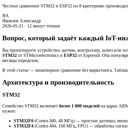
Честное сравнение STM32 и ESP32 по 8 критериям: производите
ЯА
Яковлев Александр
2026-05-21
·
12
минут чтения
Вопрос, который задаёт каждый IoT-ин
Вы проектируете устройство: датчик, контроллер, шлюз или п
STM32
от STMicroelectronics и
ESP32
от Espressif. Оба попул
месяцы переделок.
В этой статье — инженерное сравнение без маркетинга. Табли
Архитектура и производительность
STM32
Семейство STM32 включает
более 1 000 моделей
на ядрах ARM 
нужен:
STM32F0
(Cortex-M0, 48 МГц) — простые датчики, мини
STM32F4
(Cortex-M4, 168 МГц, FPU) — обработка сигнал