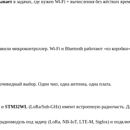
ывает
в задачах, где нужен Wi-Fi + вычисления без жёстких вр
бавили микроконтроллер. Wi-Fi и Bluetooth работают «из коробки
очевидный выбор. Один чип, одна антенна, одна плата.
) и
STM32WL
(LoRa/Sub-GHz) имеют встроенную радиочасть. Д
адиомодуль под задачу (LoRa, NB-IoT, LTE-M, Sigfox) и подключ