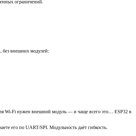
еменных ограничений.
», без внешних модулей:
ля Wi-Fi нужен внешний модуль — и чаще всего это… ESP32 в
аете его по UART/SPI. Модульность даёт гибкость.