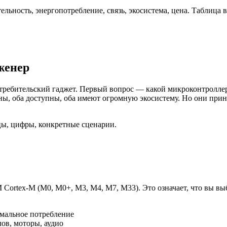
льность, энергопотребление, связь, экосистема, цена. Таблица
женер
отребительский гаджет. Первый вопрос — какой микроконтроллер
ярны, оба доступны, оба имеют огромную экосистему. Но они пр
цы, цифры, конкретные сценарии.
Cortex-M (M0, M0+, M3, M4, M7, M33). Это означает, что вы вы
мальное потребление
ов, моторы, аудио