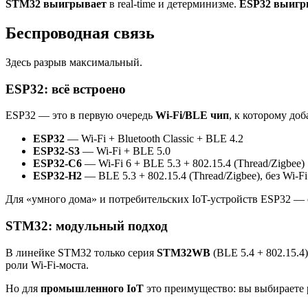
STM32 выигрывает
в real-time и детерминизме.
ESP32 выигр
Беспроводная связь
Здесь разрыв максимальный.
ESP32: всё встроено
ESP32 — это в первую очередь
Wi-Fi/BLE чип
, к которому до
ESP32
— Wi-Fi + Bluetooth Classic + BLE 4.2
ESP32-S3
— Wi-Fi + BLE 5.0
ESP32-C6
— Wi-Fi 6 + BLE 5.3 + 802.15.4 (Thread/Zigbee)
ESP32-H2
— BLE 5.3 + 802.15.4 (Thread/Zigbee), без Wi-Fi
Для «умного дома» и потребительских IoT-устройств ESP32 — 
STM32: модульный подход
В линейке STM32 только серия
STM32WB
(BLE 5.4 + 802.15.4
роли Wi-Fi-моста.
Но для
промышленного IoT
это преимущество: вы выбираете р