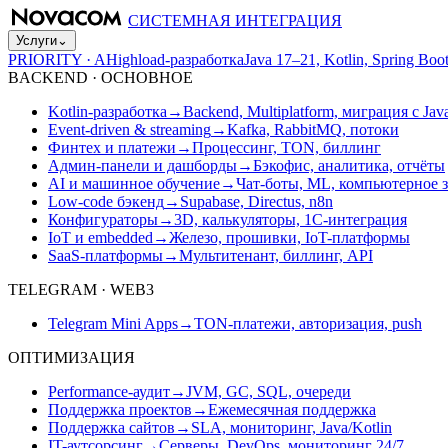
СИСТЕМНАЯ ИНТЕГРАЦИЯ
Услуги
⌄
PRIORITY · A
Highload-разработка
Java 17–21, Kotlin, Spring B
BACKEND · ОСНОВНОЕ
Kotlin-разработка
→
Backend, Multiplatform, миграция с Jav
Event-driven & streaming
→
Kafka, RabbitMQ, потоки
Финтех и платежи
→
Процессинг, TON, биллинг
Админ-панели и дашборды
→
Бэкофис, аналитика, отчёты
AI и машинное обучение
→
Чат-боты, ML, компьютерное 
Low-code бэкенд
→
Supabase, Directus, n8n
Конфигураторы
→
3D, калькуляторы, 1С-интеграция
IoT и embedded
→
Железо, прошивки, IoT-платформы
SaaS-платформы
→
Мультитенант, биллинг, API
TELEGRAM · WEB3
Telegram Mini Apps
→
TON-платежи, авторизация, push
ОПТИМИЗАЦИЯ
Performance-аудит
→
JVM, GC, SQL, очереди
Поддержка проектов
→
Ежемесячная поддержка
Поддержка сайтов
→
SLA, мониторинг, Java/Kotlin
IT-аутсорсинг
→
Серверы, DevOps, мониторинг 24/7