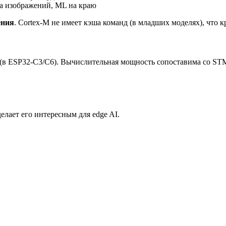
а изображений, ML на краю
ения
. Cortex-M не имеет кэша команд (в младших моделях), что кр
в ESP32-C3/C6). Вычислительная мощность сопоставима со STM3
 делает его интересным для edge AI.