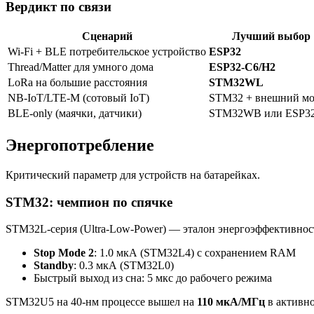
Вердикт по связи
Сценарий
Лучший выбор
Wi-Fi + BLE потребительское устройство
ESP32
Thread/Matter для умного дома
ESP32-C6/H2
LoRa на большие расстояния
STM32WL
NB-IoT/LTE-M (сотовый IoT)
STM32 + внешний м
BLE-only (маячки, датчики)
STM32WB или ESP3
Энергопотребление
Критический параметр для устройств на батарейках.
STM32: чемпион по спячке
STM32L-серия (Ultra-Low-Power) — эталон энергоэффективнос
Stop Mode 2
: 1.0 мкА (STM32L4) с сохранением RAM
Standby
: 0.3 мкА (STM32L0)
Быстрый выход из сна: 5 мкс до рабочего режима
STM32U5 на 40-нм процессе вышел на
110 мкА/МГц
в активно