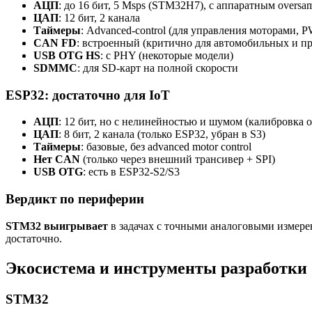
АЦП
: до 16 бит, 5 Msps (STM32H7), с аппаратным oversa
ЦАП
: 12 бит, 2 канала
Таймеры
: Advanced-control (для управления моторами, P
CAN FD
: встроенный (критично для автомобильных и 
USB OTG HS
: с PHY (некоторые модели)
SDMMC
: для SD-карт на полной скорости
ESP32: достаточно для IoT
АЦП
: 12 бит, но с нелинейностью и шумом (калибровка о
ЦАП
: 8 бит, 2 канала (только ESP32, убран в S3)
Таймеры
: базовые, без advanced motor control
Нет CAN
(только через внешний трансивер + SPI)
USB OTG
: есть в ESP32-S2/S3
Вердикт по периферии
STM32 выигрывает
в задачах с точными аналоговыми измере
достаточно.
Экосистема и инструменты разработки
STM32