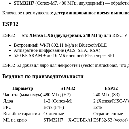
STM32H7
(Cortex-M7, 480 МГц, двуядерный) — обработк
Ключевое преимущество:
детерминированное время выполн
ESP32
ESP32 — это
Xtensa LX6 (двуядерный, 240 МГц)
или RISC-V (
Встроенный Wi-Fi 802.11 b/g/n и Bluetooth/BLE
Аппаратное шифрование (AES, SHA, RSA)
520 КБ SRAM + до 16 МБ внешней Flash через SPI
ESP32-S3 добавил ядро для нейросетей (vector instructions), что
Вердикт по производительности
Параметр
STM32
ESP32
Частота (максимум)
480 МГц (H7)
240 МГц (S3)
Ядра
1–2 (Cortex-M)
2 (Xtensa/RISC-V)
FPU
Есть (F4+)
Есть
Real-time гарантии
Отличные
Ограниченные
ML на краю
STM32H7 + X-CUBE-AI
ESP32-S3 (vector)