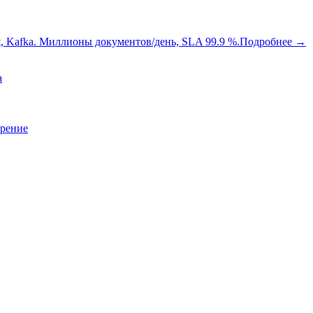
oot, Kafka. Миллионы документов/день, SLA 99.9 %.
Подробнее
→
a
зрение