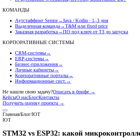
КОМАНДЫ
Аутстаффинг Senior
→
Java / Kotlin · 1–3 дня
Выделенная команда
→
T&M или fixed price
Заказная разработка
→
ПО под ключ от ТЗ до запуска
КОРПОРАТИВНЫЕ СИСТЕМЫ
CRM-системы
→
ERP-системы
→
Бизнес-приложения
→
Личные кабинеты
→
Корпоративные порталы
→
Информационные сист.
→
Не нашли свою задачу?
Описать в брифе
→
Кейсы
О нас
Блог
Контакты
Получить оценку проекта
→
Главная
/
Блог
/
IOT
IOT
STM32 vs ESP32: какой микроконтроллер