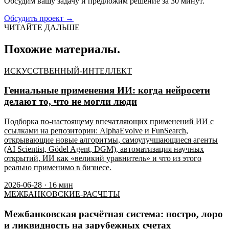
Обсудим вашу задачу и предложим решение за 30 минут.
Обсудить проект
→
ЧИТАЙТЕ ДАЛЬШЕ
Похожие материалы.
ИСКУССТВЕННЫЙ-ИНТЕЛЛЕКТ
Гениальные применения ИИ: когда нейросети
делают то, что не могли люди
Подборка по-настоящему впечатляющих применений ИИ с
ссылками на репозитории: AlphaEvolve и FunSearch,
открывающие новые алгоритмы, самоулучшающиеся агенты
(AI Scientist, Gödel Agent, DGM), автоматизация научных
открытий, ИИ как «великий уравнитель» и что из этого
реально применимо в бизнесе.
2026-06-28
·
16
мин
МЕЖБАНКОВСКИЕ-РАСЧЕТЫ
Межбанковская расчётная система: ностро, лоро
и ликвидность на зарубежных счетах