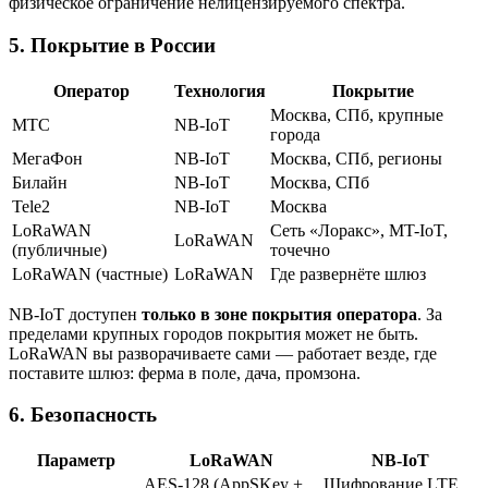
физическое ограничение нелицензируемого спектра.
5. Покрытие в России
Оператор
Технология
Покрытие
Москва, СПб, крупные
МТС
NB-IoT
города
МегаФон
NB-IoT
Москва, СПб, регионы
Билайн
NB-IoT
Москва, СПб
Tele2
NB-IoT
Москва
LoRaWAN
Сеть «Лоракс», MT-IoT,
LoRaWAN
(публичные)
точечно
LoRaWAN (частные)
LoRaWAN
Где развернёте шлюз
NB-IoT доступен
только в зоне покрытия оператора
. За
пределами крупных городов покрытия может не быть.
LoRaWAN вы разворачиваете сами — работает везде, где
поставите шлюз: ферма в поле, дача, промзона.
6. Безопасность
Параметр
LoRaWAN
NB-IoT
AES-128 (AppSKey +
Шифрование LTE