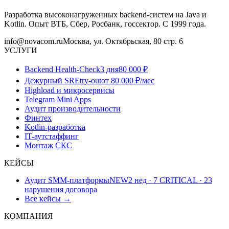
Разработка высоконагруженных backend-систем на Java и
Kotlin. Опыт ВТБ, Сбер, Росбанк, госсектор. С 1999 года.
info@novacom.ru
Москва, ул. Октябрьская, 80 стр. 6
УСЛУГИ
Backend Health-Check
3 дня
80 000 ₽
Дежурный SRE
try-out
от 80 000 ₽/мес
Highload и микросервисы
Telegram Mini Apps
Аудит производительности
Финтех
Kotlin-разработка
IT-аутстаффинг
Монтаж СКС
КЕЙСЫ
Аудит SMM-платформы
NEW
2 нед · 7 CRITICAL · 23
нарушения договора
Все кейсы →
КОМПАНИЯ