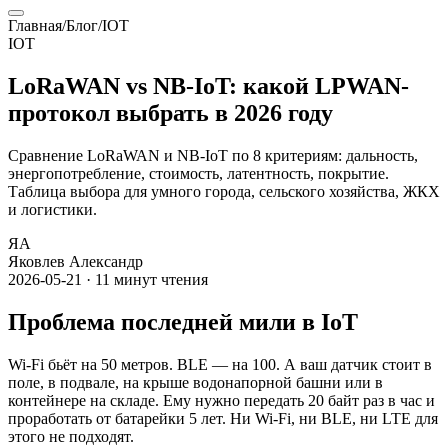
Главная
/
Блог
/
IOT
IOT
LoRaWAN vs NB-IoT: какой LPWAN-
протокол выбрать в 2026 году
Сравнение LoRaWAN и NB-IoT по 8 критериям: дальность,
энергопотребление, стоимость, латентность, покрытие.
Таблица выбора для умного города, сельского хозяйства, ЖКХ
и логистики.
ЯА
Яковлев Александр
2026-05-21
·
11
минут чтения
Проблема последней мили в IoT
Wi-Fi бьёт на 50 метров. BLE — на 100. А ваш датчик стоит в
поле, в подвале, на крыше водонапорной башни или в
контейнере на складе. Ему нужно передать 20 байт раз в час и
проработать от батарейки 5 лет. Ни Wi-Fi, ни BLE, ни LTE для
этого не подходят.