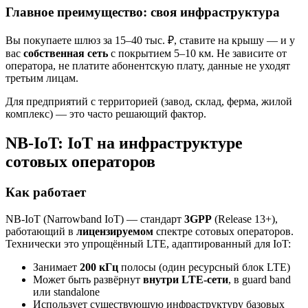
Главное преимущество: своя инфраструктура
Вы покупаете шлюз за 15–40 тыс. ₽, ставите на крышу — и у
вас
собственная сеть
с покрытием 5–10 км. Не зависите от
оператора, не платите абонентскую плату, данные не уходят
третьим лицам.
Для предприятий с территорией (завод, склад, ферма, жилой
комплекс) — это часто решающий фактор.
NB-IoT: IoT на инфраструктуре
сотовых операторов
Как работает
NB-IoT (Narrowband IoT) — стандарт
3GPP
(Release 13+),
работающий в
лицензируемом
спектре сотовых операторов.
Технически это упрощённый LTE, адаптированный для IoT:
Занимает
200 кГц
полосы (один ресурсный блок LTE)
Может быть развёрнут
внутри LTE-сети
, в guard band
или standalone
Использует существующую инфраструктуру базовых