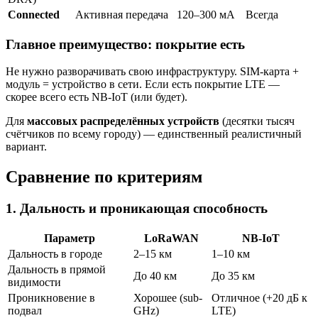
Connected
Активная передача
120–300 мА
Всегда
Главное преимущество: покрытие есть
Не нужно разворачивать свою инфраструктуру. SIM-карта +
модуль = устройство в сети. Если есть покрытие LTE —
скорее всего есть NB-IoT (или будет).
Для
массовых распределённых устройств
(десятки тысяч
счётчиков по всему городу) — единственный реалистичный
вариант.
Сравнение по критериям
1. Дальность и проникающая способность
Параметр
LoRaWAN
NB-IoT
Дальность в городе
2–15 км
1–10 км
Дальность в прямой
До 40 км
До 35 км
видимости
Проникновение в
Хорошее (sub-
Отличное (+20 дБ к
подвал
GHz)
LTE)