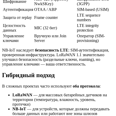
Шифрование
NwkSKey)
(3GPP)
Аутентификация
OTAA / ABP
SIM-based (USIM)
LTE sequence
Защита от replay
Frame counter
numbers
Целостность
LTE integrity
MIC (32 бит)
данных
protection
Управление
Вручную или Join
Оператор (SIM-
ключами
Server
provisioning)
NB-IoT наследует
безопасность LTE
: SIM-аутентификация,
проверенная инфраструктура. LoRaWAN 1.1 значительно
улучшил безопасность (раздельные ключи, roaming), но
управление ключами — ваша ответственность.
Гибридный подход
В сложных проектах часто используют
оба протокола
:
LoRaWAN
— для массовых батарейных датчиков на
территории (температура, влажность, уровень,
протечки)
NB-IoT
— для устройств, которые должны передавать
больше данных или работают вне зоны шлюзов