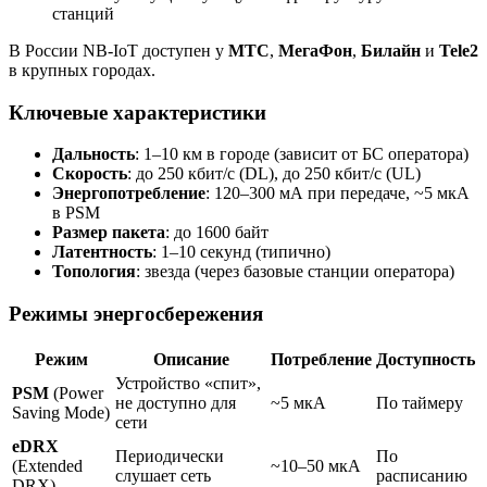
станций
В России NB-IoT доступен у
МТС
,
МегаФон
,
Билайн
и
Tele2
в крупных городах.
Ключевые характеристики
Дальность
: 1–10 км в городе (зависит от БС оператора)
Скорость
: до 250 кбит/с (DL), до 250 кбит/с (UL)
Энергопотребление
: 120–300 мА при передаче, ~5 мкА
в PSM
Размер пакета
: до 1600 байт
Латентность
: 1–10 секунд (типично)
Топология
: звезда (через базовые станции оператора)
Режимы энергосбережения
Режим
Описание
Потребление
Доступность
Устройство «спит»,
PSM
(Power
не доступно для
~5 мкА
По таймеру
Saving Mode)
сети
eDRX
Периодически
По
(Extended
~10–50 мкА
слушает сеть
расписанию
DRX)