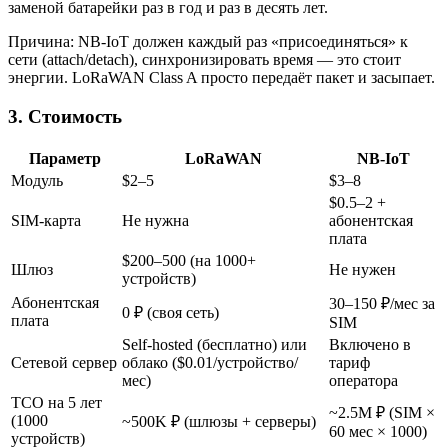
заменой батарейки раз в год и раз в десять лет.
Причина: NB-IoT должен каждый раз «присоединяться» к
сети (attach/detach), синхронизировать время — это стоит
энергии. LoRaWAN Class A просто передаёт пакет и засыпает.
3. Стоимость
Параметр
LoRaWAN
NB-IoT
Модуль
$2–5
$3–8
$0.5–2 +
SIM-карта
Не нужна
абонентская
плата
$200–500 (на 1000+
Шлюз
Не нужен
устройств)
Абонентская
30–150 ₽/мес за
0 ₽ (своя сеть)
плата
SIM
Self-hosted (бесплатно) или
Включено в
Сетевой сервер
облако ($0.01/устройство/
тариф
мес)
оператора
TCO на 5 лет
~2.5M ₽ (SIM ×
(1000
~500K ₽ (шлюзы + серверы)
60 мес × 1000)
устройств)