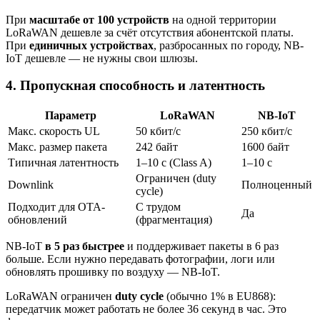
При
масштабе от 100 устройств
на одной территории
LoRaWAN дешевле за счёт отсутствия абонентской платы.
При
единичных устройствах
, разбросанных по городу, NB-
IoT дешевле — не нужны свои шлюзы.
4. Пропускная способность и латентность
Параметр
LoRaWAN
NB-IoT
Макс. скорость UL
50 кбит/с
250 кбит/с
Макс. размер пакета
242 байт
1600 байт
Типичная латентность
1–10 с (Class A)
1–10 с
Ограничен (duty
Downlink
Полноценный
cycle)
Подходит для OTA-
С трудом
Да
обновлений
(фрагментация)
NB-IoT
в 5 раз быстрее
и поддерживает пакеты в 6 раз
больше. Если нужно передавать фотографии, логи или
обновлять прошивку по воздуху — NB-IoT.
LoRaWAN ограничен
duty cycle
(обычно 1% в EU868):
передатчик может работать не более 36 секунд в час. Это