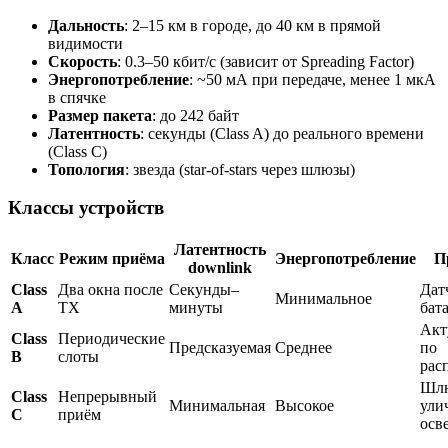
Дальность
: 2–15 км в городе, до 40 км в прямой
видимости
Скорость
: 0.3–50 кбит/с (зависит от Spreading Factor)
Энергопотребление
: ~50 мА при передаче, менее 1 мкА
в спячке
Размер пакета
: до 242 байт
Латентность
: секунды (Class A) до реального времени
(Class C)
Топология
: звезда (star-of-stars через шлюзы)
Классы устройств
Латентность
Класс
Режим приёма
Энергопотребление
П
downlink
Class
Два окна после
Секунды–
Дат
Минимальное
A
TX
минуты
бат
Акт
Class
Периодические
Предсказуемая
Среднее
по
B
слоты
рас
Шлю
Class
Непрерывный
Минимальная
Высокое
ули
C
приём
осв