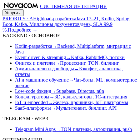
СИСТЕМНАЯ ИНТЕГРАЦИЯ
Услуги
⌄
PRIORITY · A
Highload-разработка
Java 17–21, Kotlin, Spring
Boot, Kafka. Миллионы документов/день, SLA 99.9
%.
Подробнее
→
BACKEND · ОСНОВНОЕ
Kotlin-разработка
→
Backend, Multiplatform, миграция с
Java
Event-driven & streaming
→
Kafka, RabbitMQ, потоки
Финтех и платежи
→
Процессинг, TON, биллинг
Админ-панели и дашборды
→
Бэкофис, аналитика,
отчёты
AI и машинное обучение
→
Чат-боты, ML, компьютерное
зрение
Low-code бэкенд
→
Supabase, Directus, n8n
Конфигураторы
→
3D, калькуляторы, 1С-интеграция
IoT и embedded
→
Железо, прошивки, IoT-платформы
SaaS-платформы
→
Мультитенант, биллинг, API
TELEGRAM · WEB3
Telegram Mini Apps
→
TON-платежи, авторизация, push
ОПТИМИЗАЦИЯ