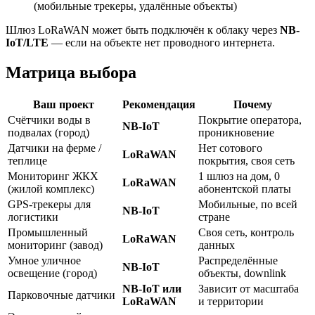
(мобильные трекеры, удалённые объекты)
Шлюз LoRaWAN может быть подключён к облаку через
NB-
IoT/LTE
— если на объекте нет проводного интернета.
Матрица выбора
Ваш проект
Рекомендация
Почему
Счётчики воды в
Покрытие оператора,
NB-IoT
подвалах (город)
проникновение
Датчики на ферме /
Нет сотового
LoRaWAN
теплице
покрытия, своя сеть
Мониторинг ЖКХ
1 шлюз на дом, 0
LoRaWAN
(жилой комплекс)
абонентской платы
GPS-трекеры для
Мобильные, по всей
NB-IoT
логистики
стране
Промышленный
Своя сеть, контроль
LoRaWAN
мониторинг (завод)
данных
Умное уличное
Распределённые
NB-IoT
освещение (город)
объекты, downlink
NB-IoT или
Зависит от масштаба
Парковочные датчики
LoRaWAN
и территории