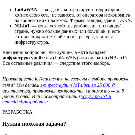
LoRaWAN
— когда вы контролируете территорию,
хотите свою сеть, не зависеть от оператора и экономить
на абонентских платежах. Фермы, заводы, здания, ЖКХ.
NB-IoT
— когда устройства разбросаны по городу/
стране, нужно больше данных или downlink, и есть
сотовое покрытие. Счётчики, трекеры, уличная
инфраструктура.
Ключевой вопрос не «что лучше», а
«кто владеет
инфраструктурой»
: вы (LoRaWAN) или оператор (NB-IoT).
Все остальные различия — следствие этого выбора.
Проектируете IoT-систему и не уверены в выборе протокола
связи? Мы делаем
экспресс-аудит IoT-идеи за 25 000 ₽
:
архитектура, протоколы, компоненты, стоимость — за 5
рабочих дней. Или посмотрите наши
услуги по IoT и
embedded-разработке
.
РАЗРАБОТКА
Нужна похожая задача?