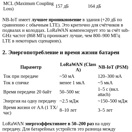
MCL (Maximum Coupling
157 дБ
164 дБ
Loss)
NB-IoT имеет
лучшее проникновение
в здания (+20 дБ по
сравнению с обычным LTE). Это критично для счётчиков в
подвалах и колодцах. LoRaWAN компенсирует это за счёт sub-
GHz частот (868 МГц проникает лучше, чем 800–900 МГц
LTE в некоторых сценариях).
2. Энергопотребление и время жизни батареи
LoRaWAN (Class
Параметр
NB-IoT (PSM)
A)
Ток при передаче
~50 мА
120–300 мА
Ток в спячке
менее 1 мкА
~5 мкА
1–5 с (вкл.
Время передачи 20 байт
50–500 мс
attach)
Энергия на одну передачу
~2.5 мДж
~150–500 мДж
Время жизни от AA (1 TX/
8–10 лет
3–5 лет
час)
LoRaWAN
энергоэффективнее в 50–200 раз
на одну
передачу. Для батарейных устройств это разница между