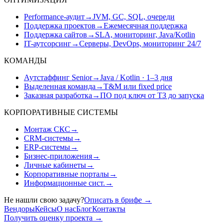
Performance-аудит
→
JVM, GC, SQL, очереди
Поддержка проектов
→
Ежемесячная поддержка
Поддержка сайтов
→
SLA, мониторинг, Java/Kotlin
IT-аутсорсинг
→
Серверы, DevOps, мониторинг 24/7
КОМАНДЫ
Аутстаффинг Senior
→
Java / Kotlin · 1–3 дня
Выделенная команда
→
T&M или fixed price
Заказная разработка
→
ПО под ключ от ТЗ до запуска
КОРПОРАТИВНЫЕ СИСТЕМЫ
Монтаж СКС
→
CRM-системы
→
ERP-системы
→
Бизнес-приложения
→
Личные кабинеты
→
Корпоративные порталы
→
Информационные сист.
→
Не нашли свою задачу?
Описать в брифе
→
Вендоры
Кейсы
О нас
Блог
Контакты
Получить оценку проекта
→