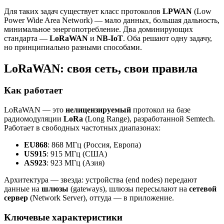
Для таких задач существует класс протоколов
LPWAN
(Low
Power Wide Area Network) — мало данных, большая дальность,
минимальное энергопотребление. Два доминирующих
стандарта —
LoRaWAN
и
NB-IoT
. Оба решают одну задачу,
но принципиально разными способами.
LoRaWAN: своя сеть, свои правила
Как работает
LoRaWAN — это
нелицензируемый
протокол на базе
радиомодуляции
LoRa
(Long Range), разработанной Semtech.
Работает в свободных частотных диапазонах:
EU868
: 868 МГц (Россия, Европа)
US915
: 915 МГц (США)
AS923
: 923 МГц (Азия)
Архитектура — звезда: устройства (end nodes) передают
данные на
шлюзы
(gateways), шлюзы пересылают на
сетевой
сервер
(Network Server), оттуда — в приложение.
Ключевые характеристики