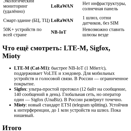
Экологический
Нет инфраструктуры,
мониторинг
LoRaWAN
солнечная панель
(удалённо)
1 шлюз, сотни
Смарт-здание (БЦ, ТЦ)
LoRaWAN
датчиков, без SIM
50K+ устройств по
Невозможно ставить
NB-IoT
всей стране
шлюзы везде
Что ещё смотреть: LTE-M, Sigfox,
Mioty
LTE-M (Cat-M1)
: быстрее NB-IoT (1 Мбит/с),
поддерживает VoLTE и хэндовер. Для мобильных
устройств и голосовой связи. В России — ограниченное
покрытие.
Sigfox
: ультра-простой протокол (12 байт на сообщение,
140 сообщений в день). Глобальная сеть, но оператор
один — Sigfox (UnaBiz). В России развёрнут точечно.
Mioty
: новый стандарт ETSI (telegram splitting). Устойчив
к интерференции, до 1 млн устройств на шлюз. Пока
нишевый.
Итого