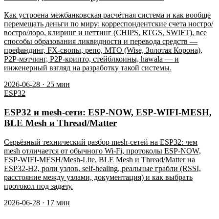
Как устроена межбанковская расчётная система и как вообще
перемещать деньги по миру: корреспондентские счета ностро/
востро/лоро, клиринг и неттинг (CHIPS, RTGS, SWIFT), все
способы образования ликвидности и перевода средств —
префандинг, FX-свопы, репо, MTO (Wise, Золотая Корона),
P2P-мэтчинг, P2P-крипто, стейблкоины, hawala — и
инженерный взгляд на разработку такой системы.
2026-06-28
·
25
мин
ESP32
ESP32 и mesh-сети: ESP-NOW, ESP-WIFI-MESH,
BLE Mesh и Thread/Matter
Серьёзный технический разбор mesh-сетей на ESP32: чем
mesh отличается от обычного Wi-Fi, протоколы ESP-NOW,
ESP-WIFI-MESH/Mesh-Lite, BLE Mesh и Thread/Matter на
ESP32-H2, роли узлов, self-healing, реальные грабли (RSSI,
расстояние между узлами, документация) и как выбрать
протокол под задачу.
2026-06-28
·
17
мин