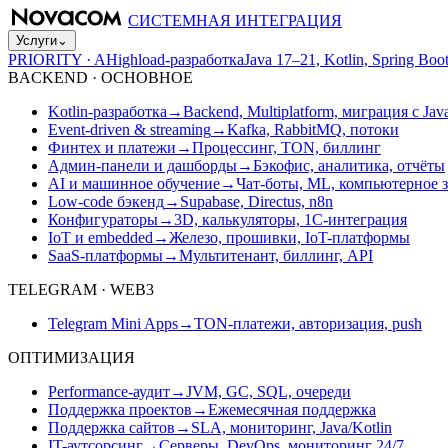
СИСТЕМНАЯ ИНТЕГРАЦИЯ
Услуги
⌄
PRIORITY · A
Highload-разработка
Java 17–21, Kotlin, Spring B
BACKEND · ОСНОВНОЕ
Kotlin-разработка
→
Backend, Multiplatform, миграция с Jav
Event-driven & streaming
→
Kafka, RabbitMQ, потоки
Финтех и платежи
→
Процессинг, TON, биллинг
Админ-панели и дашборды
→
Бэкофис, аналитика, отчёты
AI и машинное обучение
→
Чат-боты, ML, компьютерное 
Low-code бэкенд
→
Supabase, Directus, n8n
Конфигураторы
→
3D, калькуляторы, 1С-интеграция
IoT и embedded
→
Железо, прошивки, IoT-платформы
SaaS-платформы
→
Мультитенант, биллинг, API
TELEGRAM · WEB3
Telegram Mini Apps
→
TON-платежи, авторизация, push
ОПТИМИЗАЦИЯ
Performance-аудит
→
JVM, GC, SQL, очереди
Поддержка проектов
→
Ежемесячная поддержка
Поддержка сайтов
→
SLA, мониторинг, Java/Kotlin
IT-аутсорсинг
→
Серверы, DevOps, мониторинг 24/7