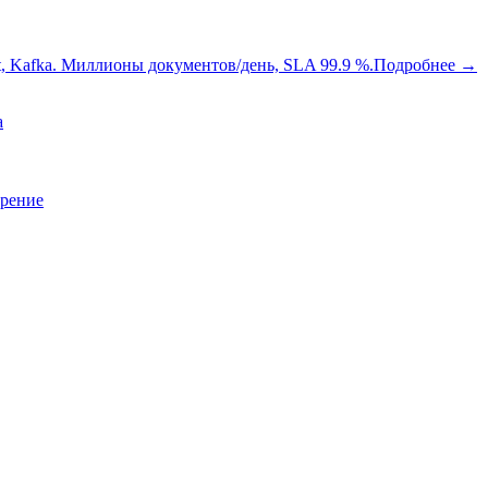
oot, Kafka. Миллионы документов/день, SLA 99.9 %.
Подробнее
→
a
зрение