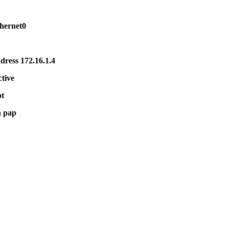
hernet0
ddress 172.16.1.4
tive
pt
n pap