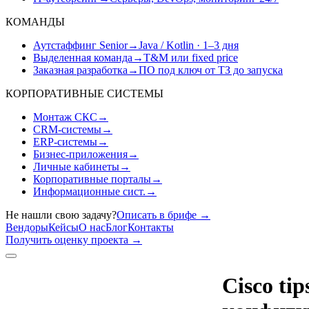
КОМАНДЫ
Аутстаффинг Senior
→
Java / Kotlin · 1–3 дня
Выделенная команда
→
T&M или fixed price
Заказная разработка
→
ПО под ключ от ТЗ до запуска
КОРПОРАТИВНЫЕ СИСТЕМЫ
Монтаж СКС
→
CRM-системы
→
ERP-системы
→
Бизнес-приложения
→
Личные кабинеты
→
Корпоративные порталы
→
Информационные сист.
→
Не нашли свою задачу?
Описать в брифе
→
Вендоры
Кейсы
О нас
Блог
Контакты
Получить оценку проекта
→
Cisco ti