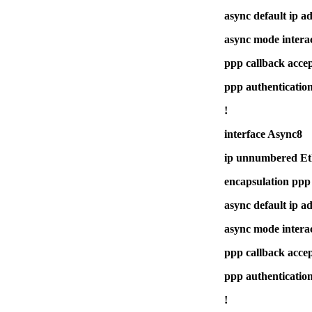
async default ip a
async mode interac
ppp callback acce
ppp authenticatio
!
interface Async8
ip unnumbered Et
encapsulation ppp
async default ip a
async mode interac
ppp callback acce
ppp authenticatio
!