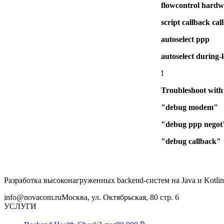
flowcontrol hardw
script callback cal
autoselect ppp
autoselect during-
!
Troubleshoot with
"debug modem"
"debug ppp negot
"debug callback"
Разработка высоконагруженных backend-систем на Java и Kotlin
info@novacom.ru
Москва, ул. Октябрьская, 80 стр. 6
УСЛУГИ