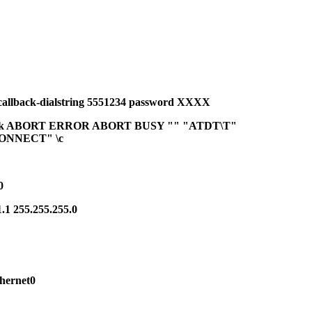
callback-dialstring 5551234 password XXXX
llback ABORT ERROR ABORT BUSY "" "ATDT\T"
ONNECT" \c
0
1.1 255.255.255.0
hernet0