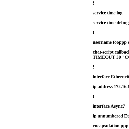
!
service time log
service time debug
!
username fooppp 
chat-script ca
TIMEOUT 30 "C
!
interface Ethernet
ip address 172.16.
!
interface Async7
ip unnumbered Et
encapsulation ppp