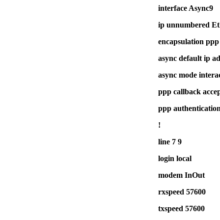
interface Async9
ip unnumbered Et
encapsulation ppp
async default ip a
async mode interac
ppp callback acce
ppp authenticatio
!
line 7 9
login local
modem InOut
rxspeed 57600
txspeed 57600