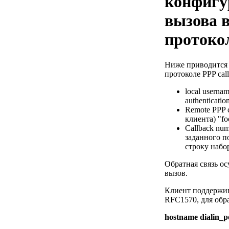
конфигу
вызова 
протоко
Ниже приводится 
протоколе PPP cal
local userna
authenticati
Remote PPP c
клиента) "f
Callback nu
заданного п
строку набор
Обратная связь ос
вызов.
Клиент поддержив
RFC1570, для обра
hostname dialin_p