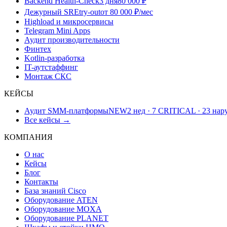
Backend Health-Check
3 дня
80 000 ₽
Дежурный SRE
try-out
от 80 000 ₽/мес
Highload и микросервисы
Telegram Mini Apps
Аудит производительности
Финтех
Kotlin-разработка
IT-аутстаффинг
Монтаж СКС
КЕЙСЫ
Аудит SMM-платформы
NEW
2 нед · 7 CRITICAL · 23 на
Все кейсы →
КОМПАНИЯ
О нас
Кейсы
Блог
Контакты
База знаний Cisco
Оборудование ATEN
Оборудование MOXA
Оборудование PLANET