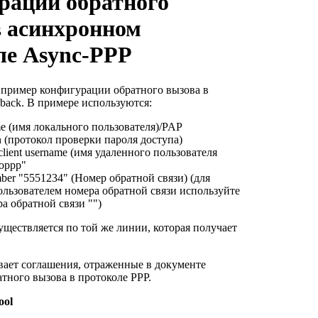
рации обратного
в асинхронном
ле Async-PPP
пример конфигурации обратного вызова в
lback. В примере используются:
me (имя локального пользователя)/PAP
on (протокол проверки пароля доступа)
lient username (имя удаленного пользователя
ooppp"
mber "5551234" (Номер обратной связи) (для
ользователем номера обратной связи используйте
а обратной связи "")
уществляется по той же линии, которая получает
ает соглашения, отраженные в документе
тного вызова в протоколе PPP.
ool