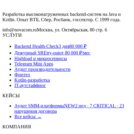
Разработка высоконагруженных backend-систем на Java и
Kotlin. Опыт ВТБ, Сбер, Росбанк, госсектор. С 1999 года.
info@novacom.ru
Москва, ул. Октябрьская, 80 стр. 6
УСЛУГИ
Backend Health-Check
3 дня
80 000 ₽
Дежурный SRE
try-out
от 80 000 ₽/мес
Highload и микросервисы
Telegram Mini Apps
Аудит производительности
Финтех
Kotlin-разработка
IT-аутстаффинг
КЕЙСЫ
Аудит SMM-платформы
NEW
2 нед · 7 CRITICAL · 23
нарушения договора
Все кейсы →
КОМПАНИЯ