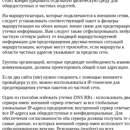
стоит конфигурировать отдельную физическую среду для
общедоступных и частных подсетей.
На маршрутизаторах, которые подключаются к внешним сетям,
следует устанавливать соответствующий пакет и фильтры
маршрутизации на обоих концах линии связи для предотвраще
утечки информации. Вам следует также отфильтровывать люб
частную сетевую работу от входящей маршрутизируемой
информации для предотвращения двусмысленных ситуаций
маршрутизации, которые могут произойти, если маршруты к
области частных адресов указывают за пределы сети.
Группы организаций, которые предвидят необходимость взаим
коммуникации, должны проектировать общий план адресации.
Если два сайта (site) нужно соединить с помощью внешнего
провайдера услуг, можно воспользоваться IP-тоннелем для
предотвращения утечки пакетов из частной сети.
Один из способов избежать утечки DNS RRs - использовать дв
сервера имен: внешний сервер отвечает за все глобальные
уникальные IP-адреса предприятия; внутренний сервер отвечает
все IP-адреса как общедоступные и конфиденциальные. Для
обеспечения согласованности оба сервера должны получать те 
самые данные, из которых внешний сервер имен использует то
отфильтрованную версию. Резольверы (resolver) на всех