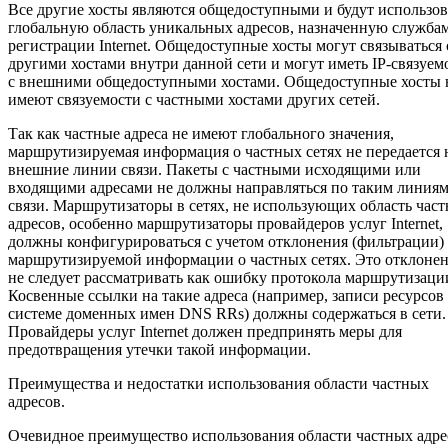
Все другие хосты являются общедоступными и будут использов
глобальную область уникальных адресов, назначенную служба
регистрации Internet. Общедоступные хосты могут связываться 
другими хостами внутри данной сети и могут иметь IP-связуем
с внешними общедоступными хостами. Общедоступные хосты 
имеют связуемости с частными хостами других сетей.
Так как частные адреса не имеют глобального значения,
маршрутизируемая информация о частных сетях не передается 
внешние линии связи. Пакеты с частными исходящими или
входящими адресами не должны направляться по таким линия
связи. Маршрутизаторы в сетях, не использующих область час
адресов, особенно маршрутизаторы провайдеров услуг Internet,
должны конфигурироваться с учетом отклонения (фильтрации)
маршрутизируемой информации о частных сетях. Это отклоне
не следует рассматривать как ошибку протокола маршрутизаци
Косвенные ссылки на такие адреса (например, записи ресурсов
системе доменных имен DNS RRs) должны содержаться в сети.
Провайдеры услуг Internet должен предпринять меры для
предотвращения утечки такой информации.
Преимущества и недостатки использования области частных
адресов.
Очевидное преимущество использования области частных адре