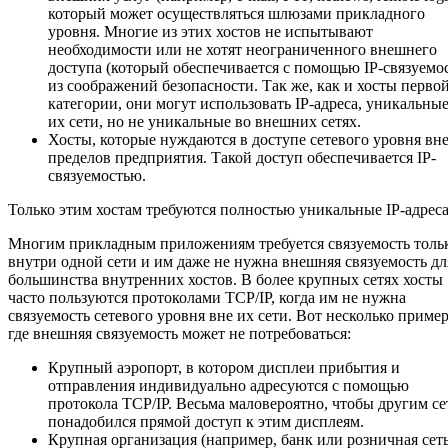
который может осуществляться шлюзами прикладного
уровня. Многие из этих хостов не испытывают
необходимости или не хотят неограниченного внешнего
доступа (который обеспечивается с помощью IP-связуемо
из соображений безопасности. Так же, как и хосты перво
категории, они могут использовать IP-адреса, уникальные
их сети, но не уникальные во внешних сетях.
Хосты, которые нуждаются в доступе сетевого уровня вн
пределов предприятия. Такой доступ обеспечивается IP-
связуемостью.
Только этим хостам требуются полностью уникальные IP-адреса
Многим прикладным приложениям требуется связуемость толь
внутри одной сети и им даже не нужна внешняя связуемость дл
большинства внутренних хостов. В более крупных сетях хосты
часто пользуются протоколами TCP/IP, когда им не нужна
связуемость сетевого уровня вне их сети. Вот несколько пример
где внешняя связуемость может не потребоваться:
Крупный аэропорт, в котором дисплеи прибытия и
отправления индивидуально адресуются с помощью
протокола TCP/IP. Весьма маловероятно, чтобы другим се
понадобился прямой доступ к этим дисплеям.
Крупная организация (например, банк или розничная сет