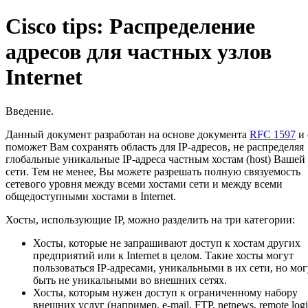
Cisco tips: Распределение
адресов для частных узлов
Internet
Введение.
Данный документ разработан на основе документа
RFC 1597
и 
поможет Вам сохранять область для IP-адресов, не распределяя
глобальные уникальные IP-адреса частным хостам (host) Вашей
сети. Тем не менее, Вы можете разрешать полную связуемость
сетевого уровня между всеми хостами сети и между всеми
общедоступными хостами в Internet.
Хосты, использующие IP, можно разделить на три категории:
Хосты, которые не запрашивают доступ к хостам других
предприятий или к Internet в целом. Такие хосты могут
пользоваться IP-адресами, уникальными в их сети, но мог
быть не уникальными во внешних сетях.
Хосты, которым нужен доступ к ограниченному набору
внешних услуг (например, e-mail, FTP, netnews, remote logi