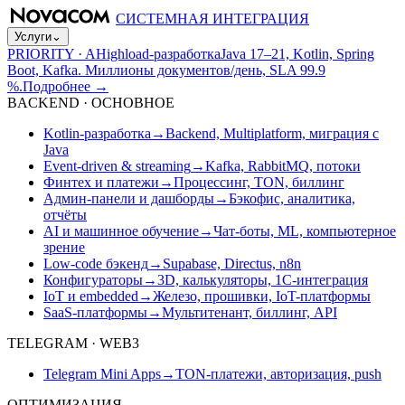
СИСТЕМНАЯ ИНТЕГРАЦИЯ
Услуги
⌄
PRIORITY · A
Highload-разработка
Java 17–21, Kotlin, Spring
Boot, Kafka. Миллионы документов/день, SLA 99.9
%.
Подробнее
→
BACKEND · ОСНОВНОЕ
Kotlin-разработка
→
Backend, Multiplatform, миграция с
Java
Event-driven & streaming
→
Kafka, RabbitMQ, потоки
Финтех и платежи
→
Процессинг, TON, биллинг
Админ-панели и дашборды
→
Бэкофис, аналитика,
отчёты
AI и машинное обучение
→
Чат-боты, ML, компьютерное
зрение
Low-code бэкенд
→
Supabase, Directus, n8n
Конфигураторы
→
3D, калькуляторы, 1С-интеграция
IoT и embedded
→
Железо, прошивки, IoT-платформы
SaaS-платформы
→
Мультитенант, биллинг, API
TELEGRAM · WEB3
Telegram Mini Apps
→
TON-платежи, авторизация, push
ОПТИМИЗАЦИЯ