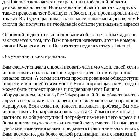
для Internet заключается в сохранении глобальной области
уникальных адресов. Использование области частных адресов
также предоставляет большую гибкость при проектировании се
так как Вы будете располагать большей областью адресов, чем
смогли бы получить из глобальной области уникальных адресов
Основной недостаток использования области частных адресов
заключается в том, что Вам придется назначать другие номера
своим IP-адресам, если Вы захотите подключиться к Internet.
Обсуждение проектирования.
Вам следует сначала спроектировать частную часть своей сети 
использовать область частных адресов для всех внутренних
каналов связи. А затем заняться проектированием общедоступ
подсети и внешней связуемости. Если подходящая схема подсе
может быть спроектирована и поддерживается Вашим
оборудованием, используйте 24-разрядный блок области частн
адресов и составьте план адресации с возможностью наращива
маршрутов. Если создание подсети вызывает проблему, Вы мо
использовать 16-разрядный блок класса С. Изменение хоста с
частного на общедоступный потребует изменения его адреса и 
большинстве случаев его физической связуемости. В помещени
где такие изменения можно предвидеть (машинные залы и т.п.),
Вам, возможно, для более легкой реализации таких изменений