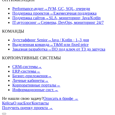
Performance-аудит
→
JVM, GC, SQL, очереди
Поддержка проектов
→
Ежемесячная поддержка
Поддержка сайтов
→
SLA, мониторинг, Java/Kotlin
IT-аутсорсинг
→
Серверы, DevOps, мониторинг 24/7
КОМАНДЫ
Аутстаффинг Senior
→
Java / Kotlin · 1–3 дня
Выделенная команда
→
T&M или fixed price
Заказная разработка
→
ПО под ключ от ТЗ до запуска
КОРПОРАТИВНЫЕ СИСТЕМЫ
CRM-системы
→
ERP-системы
→
Бизнес-приложения
→
Личные кабинеты
→
Корпоративные порталы
→
Информационные сист.
→
Не нашли свою задачу?
Описать в брифе
→
Кейсы
О нас
Блог
Контакты
Получить оценку проекта
→