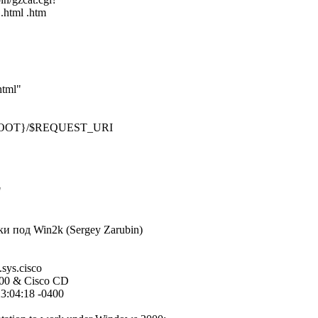
.html .htm
html"
OT}/$REQUEST_URI
"
и под Win2k (Sergey Zarubin)
sys.cisco
000 & Cisco CD
23:04:18 -0400