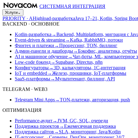
СИСТЕМНАЯ ИНТЕГРАЦИЯ
Услуги
⌄
PRIORITY · A
Highload-разработка
Java 17–21, Kotlin, Spring B
BACKEND · ОСНОВНОЕ
Kotlin-разработка
→
Backend, Multiplatform, миграция с Jav
Event-driven & streaming
→
Kafka, RabbitMQ, потоки
Финтех и платежи
→
Процессинг, TON, биллинг
Админ-панели и дашборды
→
Бэкофис, аналитика, отчёты
AI и машинное обучение
→
Чат-боты, ML, компьютерное 
Low-code бэкенд
→
Supabase, Directus, n8n
Конфигураторы
→
3D, калькуляторы, 1С-интеграция
IoT и embedded
→
Железо, прошивки, IoT-платформы
SaaS-платформы
→
Мультитенант, биллинг, API
TELEGRAM · WEB3
Telegram Mini Apps
→
TON-платежи, авторизация, push
ОПТИМИЗАЦИЯ
Performance-аудит
→
JVM, GC, SQL, очереди
Поддержка проектов
→
Ежемесячная поддержка
Поддержка сайтов
→
SLA, мониторинг, Java/Kotlin
IT-аутсорсинг
→
Серверы, DevOps, мониторинг 24/7