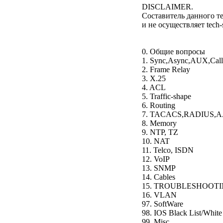
DISCLAIMER.
Составитель данного те
и не осуществляет tech-s
0. Общие вопросы
1. Sync,Async,AUX,Call
2. Frame Relay
3. X.25
4. ACL
5. Traffic-shape
6. Routing
7. TACACS,RADIUS,
8. Memory
9. NTP, TZ
10. NAT
11. Telco, ISDN
12. VoIP
13. SNMP
14. Cables
15. TROUBLESHOOT
16. VLAN
97. SoftWare
98. IOS Black List/Whit
99. Misc