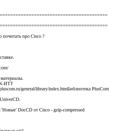
=========================================
=========================================
о почитать про Cisco ?
ставке.
.com/
 материалы.
АРК-ИТТ
.pluscom.ru/general/library/index.htmБиблиотека PlusCom
 UniverCD.
 'Новые' DocCD от Cisco - gzip-compressed
in/gzcat.cgi?