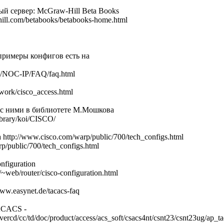
ый сервер: McGraw-Hill Beta Books
ill.com/betabooks/betabooks-home.html
примеры конфигов есть на
FO/NOC-IP/FAQ/faq.html
work/cisco_access.html
а с ними в библиотете М.Мошкова
ibrary/koi/CISCO/
 http://www.cisco.com/warp/public/700/tech_configs.html
p/public/700/tech_configs.html
nfiguration
~web/router/cisco-configuration.html
w.easynet.de/tacacs-faq
ACACS -
ercd/cc/td/doc/product/access/acs_soft/csacs4nt/csnt23/csnt23ug/ap_t