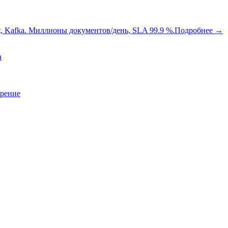
oot, Kafka. Миллионы документов/день, SLA 99.9 %.
Подробнее
→
a
зрение