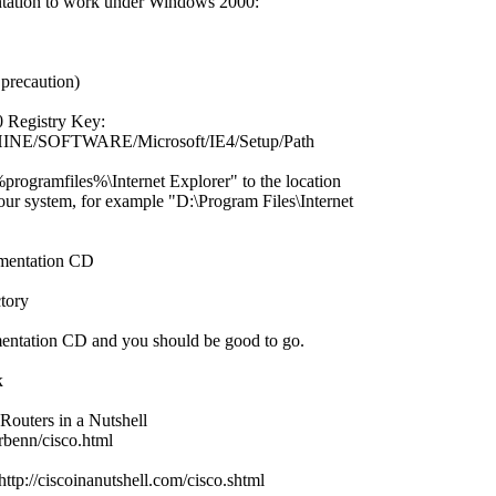
ntation to work under Windows 2000:
 precaution)
 Registry Key:
SOFTWARE/Microsoft/IE4/Setup/Path
programfiles%\Internet Explorer" to the location
your system, for example "D:\Program Files\Internet
umentation CD
ctory
mentation CD and you should be good to go.
к
Routers in a Nutshell
rbenn/cisco.html
ttp://ciscoinanutshell.com/cisco.shtml