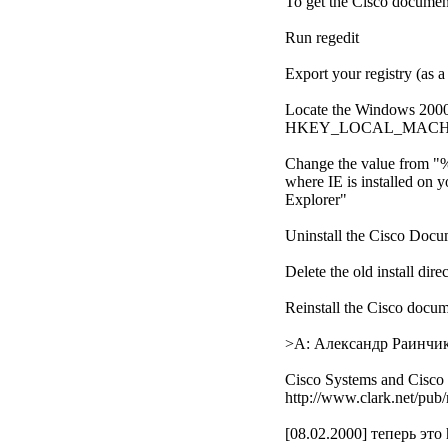
To get the Cisco docume
Run regedit
Export your registry (as a
Locate the Windows 2000
HKEY_LOCAL_MACHINE/
Change the value from "%
where IE is installed on 
Explorer"
Uninstall the Cisco Doc
Delete the old install dire
Reinstall the Cisco docu
>A: Александр Раинчи
Cisco Systems and Cisco 
http://www.clark.net/pub/
[08.02.2000] теперь это h