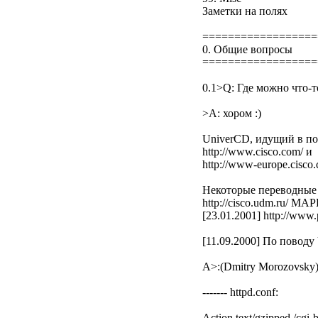
Заметки на полях
==================
0. Общие вопросы
==================
0.1>Q: Где можно что-т
>A: хором :)
UniverCD, идущий в по
http://www.cisco.com/ и
http://www-europe.cisco
Некоторые переводные
http://cisco.udm.ru/ М
[23.01.2001] http://www
[11.09.2000] По поводу
A>:(Dmitry Morozovsky)
------- httpd.conf:
Action text/gzipped /cgi-b