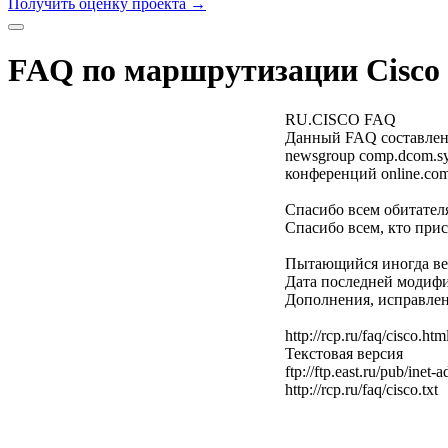
Получить оценку проекта
→
FAQ по маршрутизации Cisco 
RU.CISCO FAQ
Данный FAQ составлен
newsgroup comp.dcom.sys
конференций online.com
Спасибо всем обитател
Спасибо всем, кто прис
Пытающийся иногда вест
Дата последней модифик
Дополнения, исправлен
http://rcp.ru/faq/cisco.htm
Текстовая версия
ftp://ftp.east.ru/pub/inet-
http://rcp.ru/faq/cisco.txt