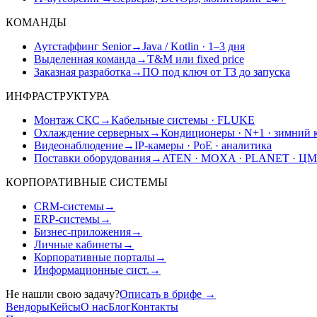
КОМАНДЫ
Аутстаффинг Senior
→
Java / Kotlin · 1–3 дня
Выделенная команда
→
T&M или fixed price
Заказная разработка
→
ПО под ключ от ТЗ до запуска
ИНФРАСТРУКТУРА
Монтаж СКС
→
Кабельные системы · FLUKE
Охлаждение серверных
→
Кондиционеры · N+1 · зимний 
Видеонаблюдение
→
IP-камеры · PoE · аналитика
Поставки оборудования
→
ATEN · MOXA · PLANET · Ц
КОРПОРАТИВНЫЕ СИСТЕМЫ
CRM-системы
→
ERP-системы
→
Бизнес-приложения
→
Личные кабинеты
→
Корпоративные порталы
→
Информационные сист.
→
Не нашли свою задачу?
Описать в брифе
→
Вендоры
Кейсы
О нас
Блог
Контакты