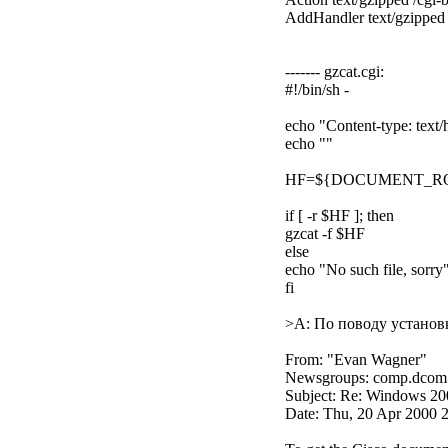
AddHandler text/gzipped 
------- gzcat.cgi:
#!/bin/sh -
echo "Content-type: text/
echo ""
HF=${DOCUMENT_RO
if [ -r $HF ]; then
gzcat -f $HF
else
echo "No such file, sorry
fi
>A: По поводу установк
From: "Evan Wagner"
Newsgroups: comp.dcom.
Subject: Re: Windows 2
Date: Thu, 20 Apr 2000 