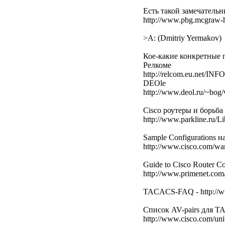
Есть такой замечательн
http://www.pbg.mcgraw-h
>A: (Dmitriy Yermakov)
Кое-какие конкретные 
Релкоме
http://relcom.eu.net/IN
DEOle
http://www.deol.ru/~bog/
Cisco роутеры и борьб
http://www.parkline.ru/L
Sample Configurations на
http://www.cisco.com/war
Guide to Cisco Router Co
http://www.primenet.com/
TACACS-FAQ - http://ww
Список AV-pairs для T
http://www.cisco.com/univ