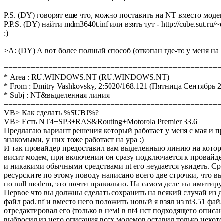
P.S. (DY) говорят еще что, можно поставить на NT вместо модем
P.P.S. (DY) найти mdm3640t.inf или взять тут - http://cube.sut.ru/
:)
>A: (DY) А вот более полный способ (откопан где-то у меня на 
================================================
* Area : RU.WINDOWS.NT (RU.WINDOWS.NT)
* From : Dmitry Vashkovsky, 2:5020/168.121 (Пятница Сентябрь 2
* Subj : NT&выделенная линия
================================================
VB> Как сделать %SUBJ%?
VB> Есть NT4+SP3+RAS&Routing+Motorola Premier 33.6
Предлагаю вариант решения который работает у меня с мая и 
знакомыми, у них тоже работает на ура :)
И так провайдер предоставил вам выделенныю линию на котор
висит модем, при включении он сразу подключается к провайд
и никакими обычными средствами nt его неудается увидеть. Сра
ресурските по этому поводу написано всего две строчки, что 
по null modem, это почти правильно. Hа самом деле вы имитиру
Первое что вы должны сделать сохранить на всякий случай из 
файл pad.inf и вместо него положить новый я взял из nt3.51 фай
отредактировал его (только в нем! в nt4 нет подходящего описа
выбросил из него описания всех модемов оставил только нек