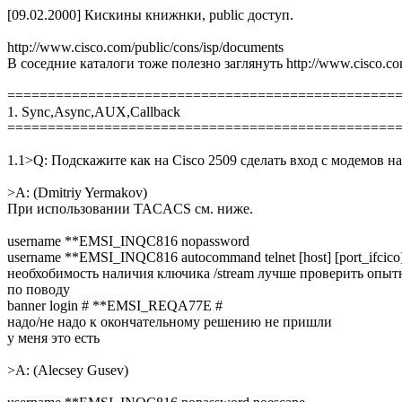
[09.02.2000] Кискины книжнки, public доступ.
http://www.cisco.com/public/cons/isp/documents
В соседние каталоги тоже полезно заглянуть http://www.cisco.co
================================================
1. Sync,Async,AUX,Callback
================================================
1.1>Q: Подскажите как на Cisco 2509 сделать вход с модемов н
>A: (Dmitriy Yermakov)
При использовании TACACS см. ниже.
username **EMSI_INQC816 nopassword
username **EMSI_INQC816 autocommand telnet [host] [port_ifcico]
необхобимость наличия ключика /stream лучше проверить опы
по поводу
banner login # **EMSI_REQA77E #
надо/не надо к окончательному решению не пришли
у меня это есть
>A: (Alecsey Gusev)