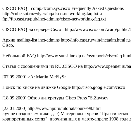
CISCO-FAQ - comp.dcom.sys.cisco Frequently Asked Questions
http://cube.sut.ru/~dyer/faq/cisco-networking-faq.txt и
ftp://ftp.east.ru/pub/inet-admins/cisco-networking-faq.txt
CISCO-FAQ на сервере Cisco - http://www.cisco.com/warp/public/4
Архив mailing-list inet-admins http://info.east.ru/win/inetadm.htm
Cisco.
Небольшой FAQ http://www.sunshine.dp.ua/os/reports/ciscofaq.htm
Статьи с сообщениями из RU.CISCO на http://www.opennet.ru/bas
[07.09.2000] >A: Martin McFlySr
Поиск по киске на движке Google http://cisco.google.com/cisco
[18.09.2000] Обзор литературы Cisco Press "S.Zaytsev"
[23.01.2000] http://www.npr.ru/tutorial/course98.html
лучше поздно чем никогда :) Материалы курсов "Практическо
корпоративных сетях", прочитанных в марте-апреле 1998 года