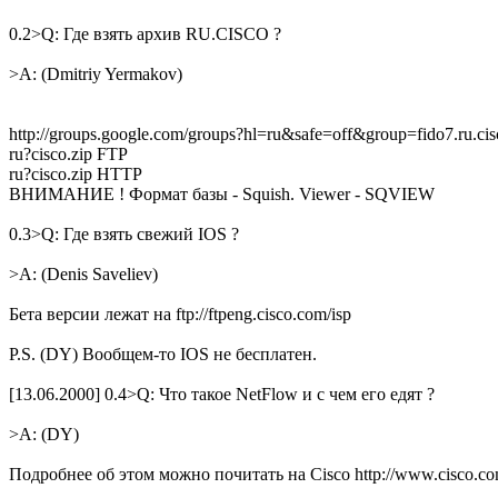
0.2>Q: Где взять архив RU.CISCO ?
>A: (Dmitriy Yermakov)
http://groups.google.com/groups?hl=ru&safe=off&group=fido7.ru.cisc
ru?cisco.zip FTP
ru?cisco.zip HTTP
ВНИМАНИЕ ! Формат базы - Squish. Viewer - SQVIEW
0.3>Q: Где взять свежий IOS ?
>A: (Denis Saveliev)
Бета версии лежат на ftp://ftpeng.cisco.com/isp
P.S. (DY) Вообщем-то IOS не бесплатен.
[13.06.2000] 0.4>Q: Что такое NetFlow и с чем его едят ?
>A: (DY)
Подробнее об этом можно почитать на Cisco http://www.cisco.com