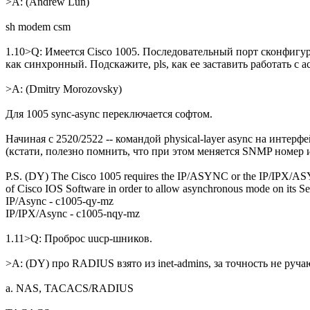
>A: (Andrew Lun)
sh modem csm
1.10>Q: Имеется Cisco 1005. Последовательный порт сконфигу
как синхронный. Подскажите, pls, как ее заставить работать с
>A: (Dmitry Morozovsky)
Для 1005 sync-async переключается софтом.
Hачиная с 2520/2522 -- командой physical-layer async на интерф
(кстати, полезно помнить, что при этом меняется SNMP номер 
P.S. (DY) The Cisco 1005 requires the IP/ASYNC or the IP/IPX/AS
of Cisco IOS Software in order to allow asynchronous mode on its Ser
IP/Async - c1005-qy-mz
IP/IPX/Async - c1005-nqy-mz
1.11>Q: Проброс uucp-шников.
>A: (DY) про RADIUS взято из inet-admins, за точность не руча
a. NAS, TACACS/RADIUS