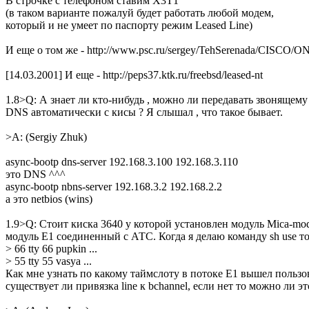
В строчке с телефоном ставим X3T1
(в таком варианте пожалуй будет работать любой модем,
который и не умеет по паспорту режим Leased Line)
И еще о том же - http://www.psc.ru/sergey/TehSerenada/CISCO/ON
[14.03.2001] И еще - http://peps37.ktk.ru/freebsd/leased-nt
1.8>Q: А знает ли кто-нибудь , можно ли передавать звонящему
DNS автоматически с кисы ? Я слышал , что такое бывает.
>A: (Sergiy Zhuk)
async-bootp dns-server 192.168.3.100 192.168.3.110
это DNS ^^^
async-bootp nbns-server 192.168.3.2 192.168.2.2
а это netbios (wins)
1.9>Q: Стоит киска 3640 у которой установлен модуль Mica-mo
модуль Е1 соединенный с АТС. Когда я делаю команду sh use т
> 66 tty 66 pupkin ...
> 55 tty 55 vasya ...
Как мне узнать по какому таймслоту в потоке Е1 вышел пользов
существует ли привязка line к bchannel, если нет то можно ли эт