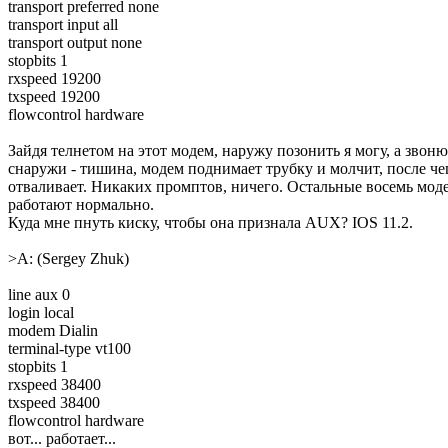
transport preferred none
transport input all
transport output none
stopbits 1
rxspeed 19200
txspeed 19200
flowcontrol hardware
Зайдя телнетом на этот модем, наружу позонить я могу, а звоню
снаружи - тишина, модем поднимает трубку и молчит, после че
отваливает. Hикаких промптов, ничего. Остальные восемь мод
работают нормально.
Куда мне пнуть киску, чтобы она признала AUX? IOS 11.2.
>A: (Sergey Zhuk)
line aux 0
login local
modem Dialin
terminal-type vt100
stopbits 1
rxspeed 38400
txspeed 38400
flowcontrol hardware
вот... работает...