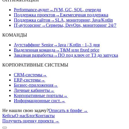
Performance-аудит
→
JVM, GC, SQL, очереди
Поддержка проектов
→
Ежемесячная поддержка
Поддержка сайтов
→
SLA, мониторинг, Java/Kotlin
IT-аутсорсинг
→
Серверы, DevOps, мониторинг 24/7
КОМАНДЫ
Аутстаффинг Senior
→
Java / Kotlin · 1–3 дня
Выделенная команда
→
T&M или fixed price
Заказная разработка
→
ПО под ключ от ТЗ до запуска
КОРПОРАТИВНЫЕ СИСТЕМЫ
CRM-системы
→
ERP-системы
→
Бизнес-приложения
→
Личные кабинеты
→
Корпоративные порталы
→
Информационные сист.
→
Не нашли свою задачу?
Описать в брифе
→
Кейсы
О нас
Блог
Контакты
Получить оценку проекта
→