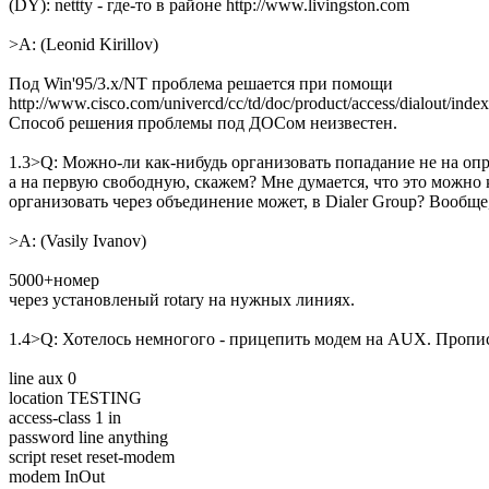
(DY): nettty - где-то в районе http://www.livingston.com
>A: (Leonid Kirillov)
Под Win'95/3.x/NT проблема решается при помощи
http://www.cisco.com/univercd/cc/td/doc/product/access/dialout/inde
Способ решения проблемы под ДОСом неизвестен.
1.3>Q: Можно-ли как-нибудь организовать попадание не на о
а на первую свободную, скажем? Мне думается, что это можно 
организовать через объединение может, в Dialer Group? Вообще
>A: (Vasily Ivanov)
5000+номер
чеpез установленый rotary на нужных линиях.
1.4>Q: Хотелось немногого - прицепить модем на AUX. Пропи
line aux 0
location TESTING
access-class 1 in
password line anything
script reset reset-modem
modem InOut