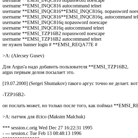
username **EMSI_INQC816 nopassword noescape
username **EMSI_INQC816 autocommand telnet
username **EMSI_INQC816**EMSI_INQC816q. nopassword noes
username **EMSI_INQC816**EMSI_INQC816q. autocommand tel
username **EMSI_INQC816q nopassword noescape
username **EMSI_INQC816q autocommand telnet
username **EMSI_TZP16B2 nopassword noescape
username **EMSI_TZP16B2 autocommand telnet
не нужен banner login # **EMSI_REQA77E #
>A: (Alecsey Gusev)
Для Argus'a надо добавить пользователя **EMSI_TZP16B2,
argus первым делом посылает это.
[19.07.2000] (Sergei Shumakov) такого аргус точно не делает. вот
-TZP16B2-
он послать может, но только после того, как поймал **EMSI_
>A: патчик для ifcico (Maksim Malchuk)
*** session.c.orig Wed Dec 27 16:22:31 1995
- --- session.c Tue Feb 13 08:48:13 1996