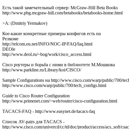
Есть такой замечательный сервер: McGraw-Hill Beta Books
http://www.pbg.mcgraw-hill.com/betabooks/betabooks-home.html
>A: (Dmitriy Yermakov)
Кое-какие конкретные примеры конфигов есть на
Релкоме
http://relcom.eu.net/INFO/NOC-IP/FAQ/faq.html
DEOle
http://www.deol.ru/~bog/work/cisco_access.html
Cisco роутеры и борьба с ними в библиотете М.Мошкова
http://www.parkline.ru/Library/koi/CISCO/
Sample Configurations на http://www.cisco.com/warp/public/700/tec
http://www.cisco.com/warp/public/700/tech_configs.html
Guide to Cisco Router Configuration
http://www.primenet.com/~web/router/cisco-configuration.html
TACACS-FAQ - http://www.easynet.de/tacacs-faq
Список AV-pairs для TACACS -
http://www.cisco.com/univercd/cc/td/doc/product/access/acs_soft/csa