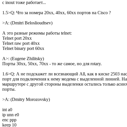
с inout тоже работает...
1.5>Q: Что за номера 20xx, 40xx, 60xx портов на Cisco ?
>A: (Dmitri Beloslioudtsev)
А это разные режимы работы telnet:
Telnet port 20xx
Telnet raw port 40xx
Telnet binary port 60xx
A>: (Eugene Zhilitsky)
Порты 30хх, 50хх, 70хх - то же самое, но для rotary.
1.6>Q: А не подскажет ли всезнающий All, как в киске 2503 н
поpт для подключения к нему модема с выделенной линией. Hа
маpшpутеpе с дpугой стоpоны выделенки остались только аси
поpты.
>A: (Dmitry Morozovsky)
int a0
ip unn e0
enc ppp
keep 10