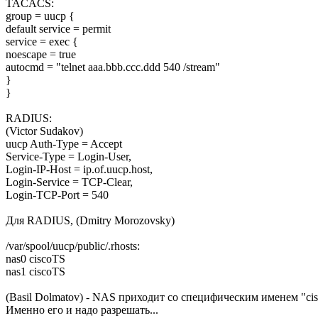
TACACS:
group = uucp {
default service = permit
service = exec {
noescape = true
autocmd = "telnet aaa.bbb.ccc.ddd 540 /stream"
}
}
RADIUS:
(Victor Sudakov)
uucp Auth-Type = Accept
Service-Type = Login-User,
Login-IP-Host = ip.of.uucp.host,
Login-Service = TCP-Clear,
Login-TCP-Port = 540
Для RADIUS, (Dmitry Morozovsky)
/var/spool/uucp/public/.rhosts:
nas0 ciscoTS
nas1 ciscoTS
(Basil Dolmatov) - NAS приходит со специфическим именем "cis
Именно его и надо разрешать...