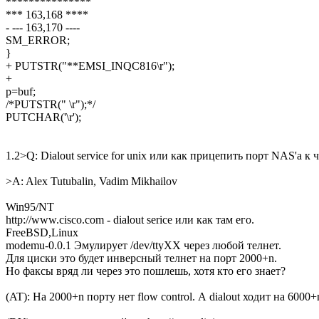
***************
*** 163,168 ****
- --- 163,170 ----
SM_ERROR;
}
+ PUTSTR("**EMSI_INQC816\r");
+
p=buf;
/*PUTSTR(" \r");*/
PUTCHAR('\r');
1.2>Q: Dialout service for unix или как прицепить порт NAS'a к 
>A: Alex Tutubalin, Vadim Mikhailov
Win95/NT
http://www.cisco.com - dialout serice или как там его.
FreeBSD,Linux
modemu-0.0.1 Эмулирует /dev/ttyXX через любой телнет.
Для циски это будет инверсный телнет на порт 2000+n.
Hо факсы вряд ли через это пошлешь, хотя кто его знает?
(AT): Hа 2000+n поpту нет flow control. А dialout ходит на 6000+