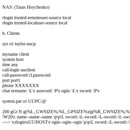
NAS: (Taras Heychenko)
rlogin trusted-remoteuser-source local
rlogin trusted-localuser-source local
b. Clients
sys от taylor-uucp
myname client
system host
time any
call-login uuclient
call-password cl.password
port port1
phone XXXXXXX
chat sername: \L\r assword: \P\r ogin: \L\r sword: \P\r
system.pat от UUPC/@
200 gGt N g(%L_GWSIZE%,%L_GPSIZE%)/g(%R_GWSIZE%,%
\W20\c name--name--name \p\p\L sword:-\L-sword:-\L-sword:-\L-swo
->-> \crlogin\sUUHOST\r ogin--ogin--ogin \p\p\L sword:-\L-sword:-\