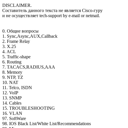
DISCLAIMER.
Составитель данного текста не является Cisco-гуру
и не осуществляет tech-support by e-mail or netmail.
0. Общие вопросы
1. Sync,Async,AUX,Callback
2. Frame Relay
3. X.25
4. ACL
5. Traffic-shape
6. Routing
7. TACACS,RADIUS,AAA
8. Memory
9. NTP, TZ
10. NAT
11. Telco, ISDN
12. VoIP
13. SNMP
14. Cables
15. TROUBLESHOOTING
16. VLAN
97. SoftWare
98. IOS Black List/White List/Recommendations