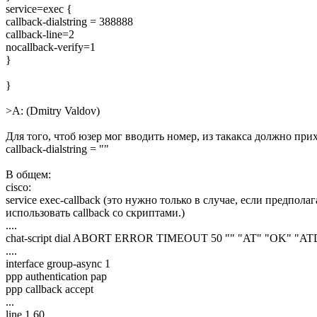
service=exec {
callback-dialstring = 388888
callback-line=2
nocallback-verify=1
}
}
>A: (Dmitry Valdov)
Для того, чтоб юзер мог вводить номер, из такакса должно при
callback-dialstring = ""
В общем:
cisco:
service exec-callback (это нужно только в случае, если предполаг
использовать callback со скриптами.)
....
chat-script dial ABORT ERROR TIMEOUT 50 "" "AT" "OK" "
....
interface group-async 1
ppp authentication pap
ppp callback accept
...
line 1 60