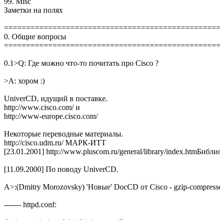
99. Misc
Заметки на полях
================================================
0. Общие вопросы
================================================
0.1>Q: Где можно что-то почитать про Cisco ?
>A: хором :)
UniverCD, идущий в поставке.
http://www.cisco.com/ и
http://www-europe.cisco.com/
Некоторые переводные материалы.
http://cisco.udm.ru/ МАРК-ИТТ
[23.01.2001] http://www.pluscom.ru/general/library/index.htmБибл
[11.09.2000] По поводу UniverCD.
A>:(Dmitry Morozovsky) 'Новые' DocCD от Cisco - gzip-compress
------- httpd.conf: