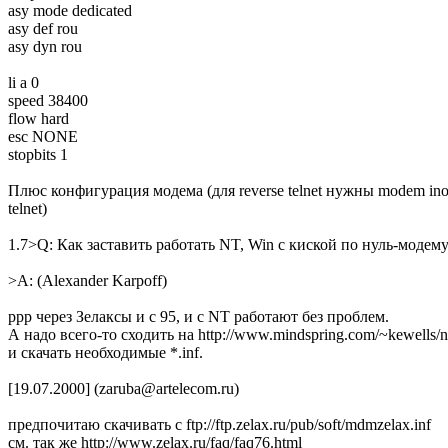
asy mode dedicated
asy def rou
asy dyn rou
li a 0
speed 38400
flow hard
esc NONE
stopbits 1
Плюс конфигурация модема (для reverse telnet нужны modem inou
telnet)
1.7>Q: Как заставить работать NT, Win c киской по нуль-модему
>A: (Alexander Karpoff)
ppp через Зелаксы и с 95, и с NT работают без проблем.
А надо всего-то сходить на http://www.mindspring.com/~kewells/n
и скачать необходимые *.inf.
[19.07.2000] (zaruba@artelecom.ru)
предпочитаю скачивать с ftp://ftp.zelax.ru/pub/soft/mdmzelax.inf
см. так же http://www.zelax.ru/faq/faq76.html