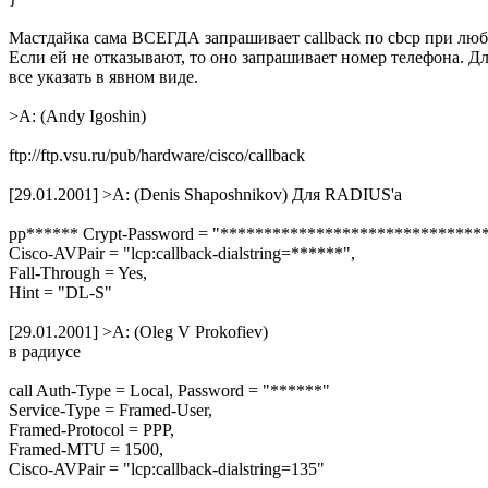
Мастдайка сама ВСЕГДА запрашивает callback по cbcp при люб
Если ей не отказывают, то оно запрашивает номер телефона. Д
все указать в явном виде.
>A: (Andy Igoshin)
ftp://ftp.vsu.ru/pub/hardware/cisco/callback
[29.01.2001] >A: (Denis Shaposhnikov) Для RADIUS'a
pp****** Crypt-Password = "******************************
Cisco-AVPair = "lcp:callback-dialstring=******",
Fall-Through = Yes,
Hint = "DL-S"
[29.01.2001] >A: (Oleg V Prokofiev)
в радиусе
call Auth-Type = Local, Password = "******"
Service-Type = Framed-User,
Framed-Protocol = PPP,
Framed-MTU = 1500,
Cisco-AVPair = "lcp:callback-dialstring=135"