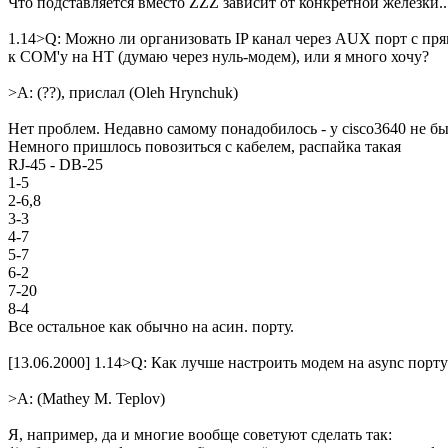
Что подставляется вместо ZZZ зависит от конкpетной железки..
1.14>Q: Mожно ли оpганизовать IP канал чеpез AUX поpт с п
к СОМ'у на HТ (думаю чеpез нуль-модем), или я много хочу?
>A: (??), прислал (Oleh Hrynchuk)
Нет проблем. Недавно самому понадобилось - у cisco3640 не был
Немного пришлось повозиться с кабелем, распайка такая
RJ-45 - DB-25
1-5
2-6,8
3-3
4-7
5-7
6-2
7-20
8-4
Все остальное как обычно на асин. порту.
[13.06.2000] 1.14>Q: Как лучше настроить модем на async порту
>A: (Mathey M. Teplov)
Я, например, да и многие вообще советуют сделать так: