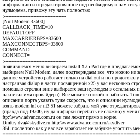
информацию и отредактированное под необходимую нам ситу
нулмодема, привожу эту чать полностью
;----------------------------------------
[Null Modem 33600]
CALLBACK_TIME=10
DEFAULTOFF=
MAXCARRIERBPS=33600
MAXCONNECTBPS=33600
COMMAND=
CONNECT=
;----------------------------------------
появившемся меню выбираем Install X25 Pad где в предлагаемо
выбираем Null Modem, далее подтверждаем все, что можно не за
данное устройство работает только на dial out и по продотоколу t
настраивая dialup в части посвященной х25 у вас несколько стр
помощью стрелки вниз выбираете ваш нулмодем в остальных п
накписал имя провайдера). Все можете спокойно работать. Тольк
описании порта указать туже скорость, что и описании нулмоде
взять modem.inf от nt3.51 можете забрать мой уже отредактиров
(правда под 19200, ну да цифирки перебить не сложно) у меня 
ftp:\\www.advance.com.ru он там лежит прямо в корне.
Dmitry dva@skydive.ru http:\\www.advance.com.ru/skydiver
ЗЫ: после того как у вас все заработает не забудьте угостить м
================================================