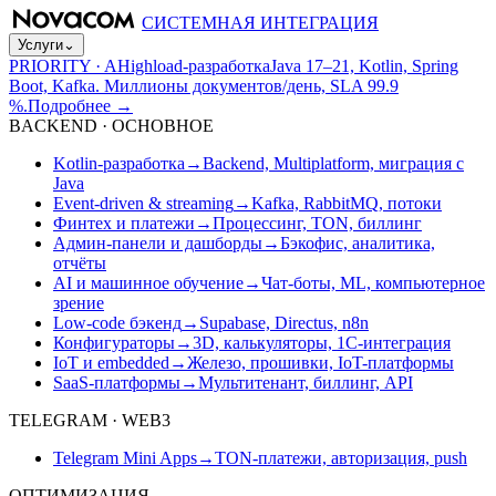
СИСТЕМНАЯ ИНТЕГРАЦИЯ
Услуги
⌄
PRIORITY · A
Highload-разработка
Java 17–21, Kotlin, Spring
Boot, Kafka. Миллионы документов/день, SLA 99.9
%.
Подробнее
→
BACKEND · ОСНОВНОЕ
Kotlin-разработка
→
Backend, Multiplatform, миграция с
Java
Event-driven & streaming
→
Kafka, RabbitMQ, потоки
Финтех и платежи
→
Процессинг, TON, биллинг
Админ-панели и дашборды
→
Бэкофис, аналитика,
отчёты
AI и машинное обучение
→
Чат-боты, ML, компьютерное
зрение
Low-code бэкенд
→
Supabase, Directus, n8n
Конфигураторы
→
3D, калькуляторы, 1С-интеграция
IoT и embedded
→
Железо, прошивки, IoT-платформы
SaaS-платформы
→
Мультитенант, биллинг, API
TELEGRAM · WEB3
Telegram Mini Apps
→
TON-платежи, авторизация, push
ОПТИМИЗАЦИЯ