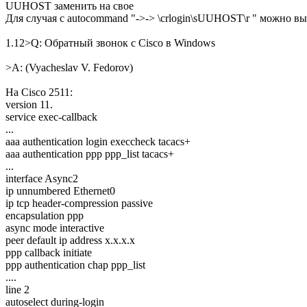
UUHOST заменить на свое
Для случая с autocommand "->-> \crlogin\sUUHOST\r " можно в
1.12>Q: Обратный звонок с Cisco в Windows
>A: (Vyacheslav V. Fedorov)
Hа Cisco 2511:
version 11.
service exec-callback
...
aaa authentication login execcheck tacacs+
aaa authentication ppp ppp_list tacacs+
...
interface Async2
ip unnumbered Ethernet0
ip tcp header-compression passive
encapsulation ppp
async mode interactive
peer default ip address x.x.x.x
ppp callback initiate
ppp authentication chap ppp_list
....
line 2
autoselect during-login