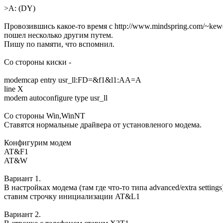
>A: (DY)
Провозившись какое-то время с http://www.mindspring.com/~kewel
пошел несколько другим путем.
Пишу по памяти, что вспомнил.
Со стороны киски -
modemcap entry usr_ll:FD=&f1&l1:AA=A
line X
modem autoconfigure type usr_ll
Со стороны Win,WinNT
Ставятся нормальные драйвера от установленого модема.
Конфигурим модем
AT&F1
AT&W
Вариант 1.
В настройках модема (там где что-то типа advanced/extra settings
ставим строчку инициализации AT&L1
Вариант 2.