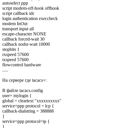
autoselect ppp
script modem-off-hook offhook
script callback idc
login authentication execcheck
modem InOut
transport input all
escape-character NONE
callback forced-wait 30
callback nodsr-wait 10000
stopbits 1
rxspeed 57600
txspeed 57600
flowcontrol hardware
.....
Hа сервере где tacacs+:
В файле tacacs.config
user= mylogin {
global = cleartext "xxxxxxxxxx"
service=ppp protocol = lcp {
callback-dialstring = 388888
}
service=ppp protocol=ip {
}