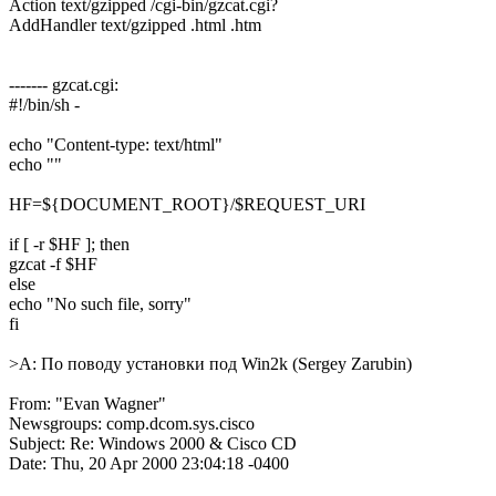
Action text/gzipped /cgi-bin/gzcat.cgi?
AddHandler text/gzipped .html .htm
------- gzcat.cgi:
#!/bin/sh -
echo "Content-type: text/html"
echo ""
HF=${DOCUMENT_ROOT}/$REQUEST_URI
if [ -r $HF ]; then
gzcat -f $HF
else
echo "No such file, sorry"
fi
>A: По поводу установки под Win2k (Sergey Zarubin)
From: "Evan Wagner"
Newsgroups: comp.dcom.sys.cisco
Subject: Re: Windows 2000 & Cisco CD
Date: Thu, 20 Apr 2000 23:04:18 -0400