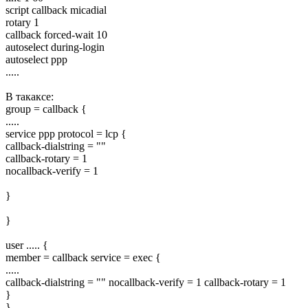
script callback micadial
rotary 1
callback forced-wait 10
autoselect during-login
autoselect ppp
.....
В такаксе:
group = callback {
.....
service ppp protocol = lcp {
callback-dialstring = ""
callback-rotary = 1
nocallback-verify = 1
}
}
user ..... {
member = callback service = exec {
.....
callback-dialstring = "" nocallback-verify = 1 callback-rotary = 1
}
}