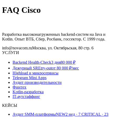
FAQ Cisco
Разработка высоконагруженных backend-систем на Java и
Kotlin. Опыт ВТБ, Сбер, Росбанк, госсектор. С 1999 года.
info@novacom.ru
Москва, ул. Октябрьская, 80 стр. 6
УСЛУГИ
Backend Health-Check
3 дня
80 000 ₽
Дежурный SRE
try-out
от 80 000 ₽/мес
Highload и микросервисы
Telegram Mini Apps
Аудит производительности
Финтех
Kotlin-разработка
IT-аутстаффинг
КЕЙСЫ
Аудит SMM-платформы
NEW
2 нед · 7 CRITICAL · 23