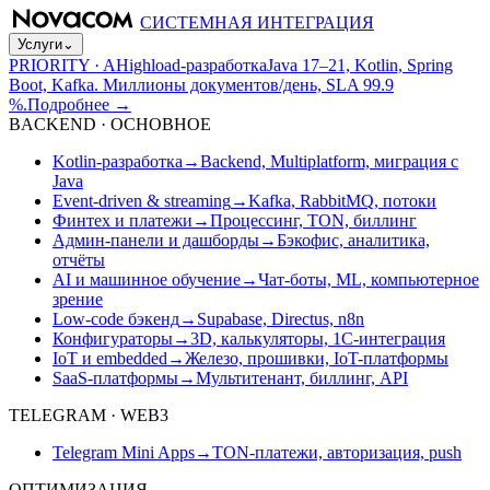
СИСТЕМНАЯ ИНТЕГРАЦИЯ
Услуги
⌄
PRIORITY · A
Highload-разработка
Java 17–21, Kotlin, Spring
Boot, Kafka. Миллионы документов/день, SLA 99.9
%.
Подробнее
→
BACKEND · ОСНОВНОЕ
Kotlin-разработка
→
Backend, Multiplatform, миграция с
Java
Event-driven & streaming
→
Kafka, RabbitMQ, потоки
Финтех и платежи
→
Процессинг, TON, биллинг
Админ-панели и дашборды
→
Бэкофис, аналитика,
отчёты
AI и машинное обучение
→
Чат-боты, ML, компьютерное
зрение
Low-code бэкенд
→
Supabase, Directus, n8n
Конфигураторы
→
3D, калькуляторы, 1С-интеграция
IoT и embedded
→
Железо, прошивки, IoT-платформы
SaaS-платформы
→
Мультитенант, биллинг, API
TELEGRAM · WEB3
Telegram Mini Apps
→
TON-платежи, авторизация, push
ОПТИМИЗАЦИЯ