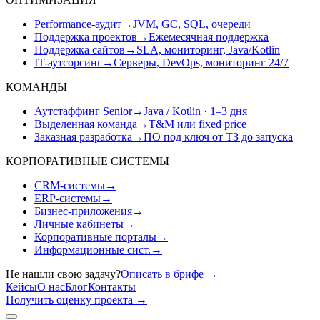
Performance-аудит
→
JVM, GC, SQL, очереди
Поддержка проектов
→
Ежемесячная поддержка
Поддержка сайтов
→
SLA, мониторинг, Java/Kotlin
IT-аутсорсинг
→
Серверы, DevOps, мониторинг 24/7
КОМАНДЫ
Аутстаффинг Senior
→
Java / Kotlin · 1–3 дня
Выделенная команда
→
T&M или fixed price
Заказная разработка
→
ПО под ключ от ТЗ до запуска
КОРПОРАТИВНЫЕ СИСТЕМЫ
CRM-системы
→
ERP-системы
→
Бизнес-приложения
→
Личные кабинеты
→
Корпоративные порталы
→
Информационные сист.
→
Не нашли свою задачу?
Описать в брифе
→
Кейсы
О нас
Блог
Контакты
Получить оценку проекта
→