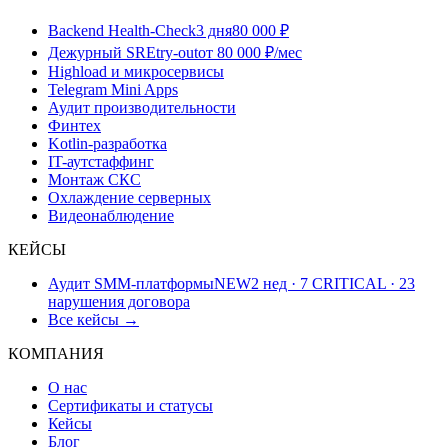
Backend Health-Check
3 дня
80 000 ₽
Дежурный SRE
try-out
от 80 000 ₽/мес
Highload и микросервисы
Telegram Mini Apps
Аудит производительности
Финтех
Kotlin-разработка
IT-аутстаффинг
Монтаж СКС
Охлаждение серверных
Видеонаблюдение
КЕЙСЫ
Аудит SMM-платформы
NEW
2 нед · 7 CRITICAL · 23
нарушения договора
Все кейсы →
КОМПАНИЯ
О нас
Сертификаты и статусы
Кейсы
Блог