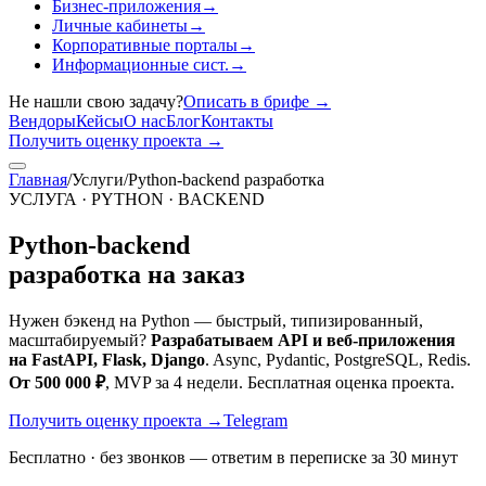
Бизнес-приложения
→
Личные кабинеты
→
Корпоративные порталы
→
Информационные сист.
→
Не нашли свою задачу?
Описать в брифе
→
Вендоры
Кейсы
О нас
Блог
Контакты
Получить оценку проекта
→
Главная
/
Услуги
/
Python-backend разработка
УСЛУГА · PYTHON · BACKEND
Python-backend
разработка на заказ
Нужен бэкенд на Python — быстрый, типизированный,
масштабируемый?
Разрабатываем API и веб-приложения
на FastAPI, Flask, Django
. Async, Pydantic, PostgreSQL, Redis.
От 500 000 ₽
, MVP за 4 недели. Бесплатная оценка проекта.
Получить оценку проекта
→
Telegram
Бесплатно · без звонков — ответим в переписке за 30 минут