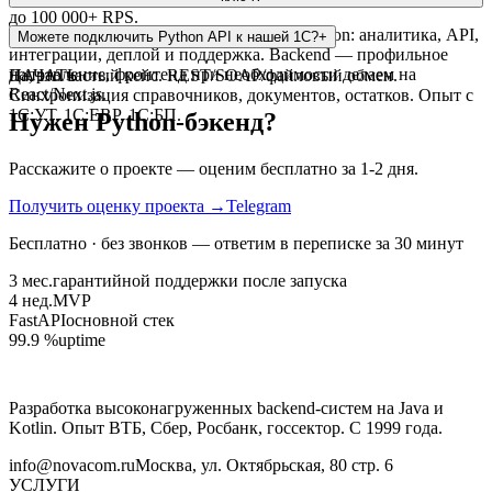
до 100 000+ RPS.
Да — полный цикл разработки ПО на Python: аналитика, API,
Можете подключить Python API к нашей 1С?
+
интеграции, деплой и поддержка. Backend — профильное
направление, фронтенд при необходимости делаем на
Да, это частый кейс. REST/SOAP/файловый обмен.
НАЧАТЬ
React/Next.js.
Синхронизация справочников, документов, остатков. Опыт с
1С:УТ, 1С:ERP, 1С:БП.
Нужен Python-бэкенд?
Расскажите о проекте — оценим бесплатно за 1-2 дня.
Получить оценку проекта
→
Telegram
Бесплатно · без звонков — ответим в переписке за 30 минут
3 мес.
гарантийной поддержки после запуска
4 нед.
MVP
FastAPI
основной стек
99.9 %
uptime
Разработка высоконагруженных backend-систем на Java и
Kotlin. Опыт ВТБ, Сбер, Росбанк, госсектор. С 1999 года.
info@novacom.ru
Москва, ул. Октябрьская, 80 стр. 6
УСЛУГИ