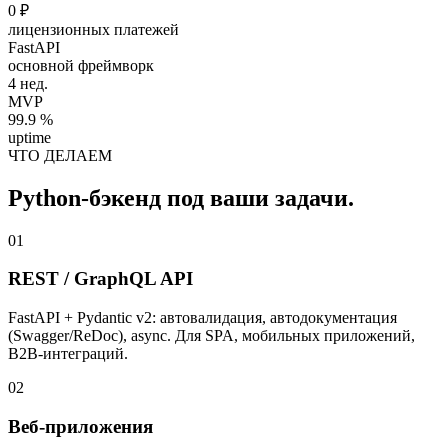
0 ₽
лицензионных платежей
FastAPI
основной фреймворк
4 нед.
MVP
99.9 %
uptime
ЧТО ДЕЛАЕМ
Python-бэкенд под ваши задачи.
01
REST / GraphQL API
FastAPI + Pydantic v2: автовалидация, автодокументация
(Swagger/ReDoc), async. Для SPA, мобильных приложений,
B2B-интеграций.
02
Веб-приложения