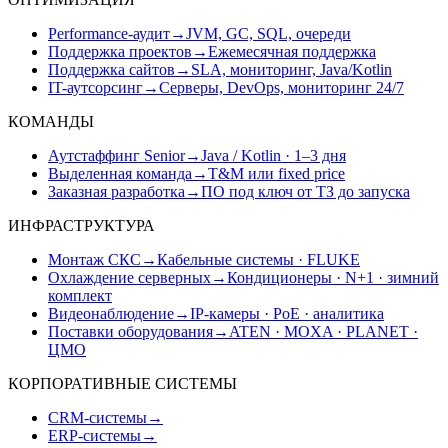
Performance-аудит
→
JVM, GC, SQL, очереди
Поддержка проектов
→
Ежемесячная поддержка
Поддержка сайтов
→
SLA, мониторинг, Java/Kotlin
IT-аутсорсинг
→
Серверы, DevOps, мониторинг 24/7
КОМАНДЫ
Аутстаффинг Senior
→
Java / Kotlin · 1–3 дня
Выделенная команда
→
T&M или fixed price
Заказная разработка
→
ПО под ключ от ТЗ до запуска
ИНФРАСТРУКТУРА
Монтаж СКС
→
Кабельные системы · FLUKE
Охлаждение серверных
→
Кондиционеры · N+1 · зимний
комплект
Видеонаблюдение
→
IP-камеры · PoE · аналитика
Поставки оборудования
→
ATEN · MOXA · PLANET ·
ЦМО
КОРПОРАТИВНЫЕ СИСТЕМЫ
CRM-системы
→
ERP-системы
→