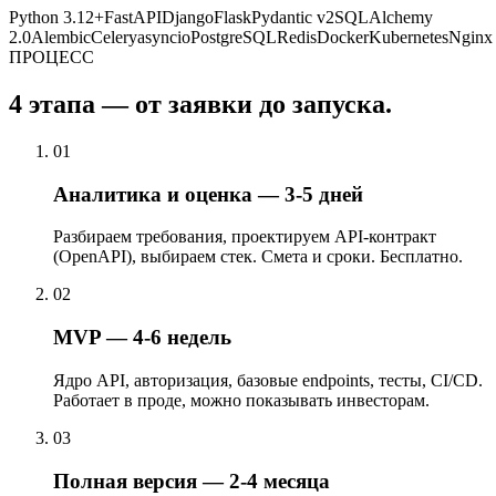
Python 3.12+
FastAPI
Django
Flask
Pydantic v2
SQLAlchemy
2.0
Alembic
Celery
asyncio
PostgreSQL
Redis
Docker
Kubernetes
Nginx
ПРОЦЕСС
4 этапа — от заявки до запуска.
01
Аналитика и оценка — 3-5 дней
Разбираем требования, проектируем API-контракт
(OpenAPI), выбираем стек. Смета и сроки. Бесплатно.
02
MVP — 4-6 недель
Ядро API, авторизация, базовые endpoints, тесты, CI/CD.
Работает в проде, можно показывать инвесторам.
03
Полная версия — 2-4 месяца