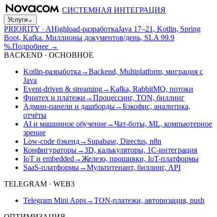
СИСТЕМНАЯ ИНТЕГРАЦИЯ
Услуги
⌄
PRIORITY · A
Highload-разработка
Java 17–21, Kotlin, Spring
Boot, Kafka. Миллионы документов/день, SLA 99.9
%.
Подробнее
→
BACKEND · ОСНОВНОЕ
Kotlin-разработка
→
Backend, Multiplatform, миграция с
Java
Event-driven & streaming
→
Kafka, RabbitMQ, потоки
Финтех и платежи
→
Процессинг, TON, биллинг
Админ-панели и дашборды
→
Бэкофис, аналитика,
отчёты
AI и машинное обучение
→
Чат-боты, ML, компьютерное
зрение
Low-code бэкенд
→
Supabase, Directus, n8n
Конфигураторы
→
3D, калькуляторы, 1С-интеграция
IoT и embedded
→
Железо, прошивки, IoT-платформы
SaaS-платформы
→
Мультитенант, биллинг, API
TELEGRAM · WEB3
Telegram Mini Apps
→
TON-платежи, авторизация, push
ОПТИМИЗАЦИЯ