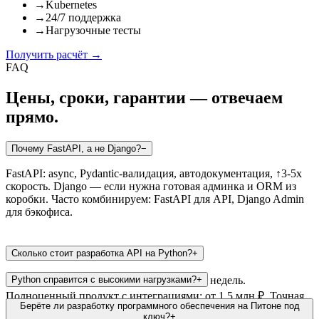
→
Kubernetes
→
24/7 поддержка
→
Нагрузочные тесты
Получить расчёт
→
FAQ
Цены, сроки, гарантии — отвечаем
прямо.
Почему FastAPI, а не Django?
−
FastAPI: async, Pydantic-валидация, автодокументация, ↑3-5x
скорость. Django — если нужна готовая админка и ORM из
коробки. Часто комбинируем: FastAPI для API, Django Admin
для бэкофиса.
Сколько стоит разработка API на Python?
+
MVP (до 20 endpoints): от 500 000 ₽ за 4-6 недель.
Python справится с высокими нагрузками?
+
Полноценный продукт с интеграциями: от 1.5 млн ₽. Точная
Да. FastAPI + uvicorn + asyncio: 5 000-10 000 RPS на одном
Берёте ли разработку программного обеспечения на Питоне под
смета — после бесплатной аналитики.
сервере. С горизонтальным масштабированием (Kubernetes) —
ключ?
+