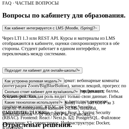
FAQ · ЧАСТЫЕ ВОПРОСЫ
Вопросы по кабинету для образования.
Как кабинет интегрируется с LMS (Moodle, iSpring)?
−
Через LTI 1.3 или REST API. Курсы и материалы из LMS
отображаются в кабинете, оценки синхронизируются в обе
стороны. Студент работает в едином интерфейсе, не
переключаясь между системами.
Подходит ли кабинет для онлайн-школы?
+
Да — поддерживаем онлайн-формат: вебинарные комнаты
Как устроена ролевая модель?
+
(интеграция Zoom/BigBlueButton), записи лекций, прогресс по
курсу, сертификаты по завершении. Геймификация: баллы,
5+ ролей: студент, преподаватель, куратор, деканат,
Сколько стоит кабинет для вуза/школы?
+
бейджи, рейтинг.
бухгалтерия. Каждая роль видит только свои данные. Гибкая
настройка: можно добавить роли (методист, ректорат,
MVP (расписание, оценки, профиль) — от 300 000 ₽ за 3
Какие технологии используете?
+
приёмная комиссия). RBAC на Spring Security.
недели. Полноценный кабинет с LMS, оплатой,
Backend: Java 21 / Kotlin + Spring Boot 3, Spring Security
СМОТРИТЕ ТАКЖЕ
антиплагиатом — от 900 000 ₽ за 2-4 месяца.
(RBAC). Frontend: React / Next.js. БД: PostgreSQL. Файловое
хранилище: S3-совместимое. Инфраструктура: Docker,
Отраслевые решения.
Kubernetes.