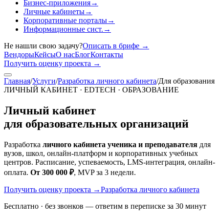
Бизнес-приложения
→
Личные кабинеты
→
Корпоративные порталы
→
Информационные сист.
→
Не нашли свою задачу?
Описать в брифе
→
Вендоры
Кейсы
О нас
Блог
Контакты
Получить оценку проекта
→
Главная
/
Услуги
/
Разработка личного кабинета
/
Для образования
ЛИЧНЫЙ КАБИНЕТ · EDTECH · ОБРАЗОВАНИЕ
Личный кабинет
для образовательных организаций
Разработка
личного кабинета ученика и преподавателя
для
вузов, школ, онлайн-платформ и корпоративных учебных
центров. Расписание, успеваемость, LMS-интеграция, онлайн-
оплата.
От 300 000 ₽
, MVP за 3 недели.
Получить оценку проекта
→
Разработка личного кабинета
Бесплатно · без звонков — ответим в переписке за 30 минут