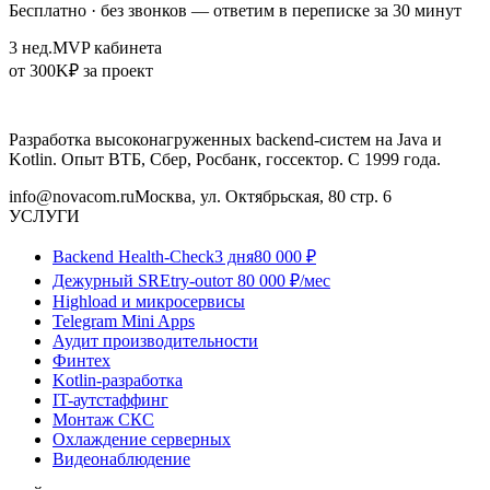
Бесплатно · без звонков — ответим в переписке за 30 минут
3 нед.
MVP кабинета
от 300K
₽ за проект
Разработка высоконагруженных backend-систем на Java и
Kotlin. Опыт ВТБ, Сбер, Росбанк, госсектор. С 1999 года.
info@novacom.ru
Москва, ул. Октябрьская, 80 стр. 6
УСЛУГИ
Backend Health-Check
3 дня
80 000 ₽
Дежурный SRE
try-out
от 80 000 ₽/мес
Highload и микросервисы
Telegram Mini Apps
Аудит производительности
Финтех
Kotlin-разработка
IT-аутстаффинг
Монтаж СКС
Охлаждение серверных
Видеонаблюдение