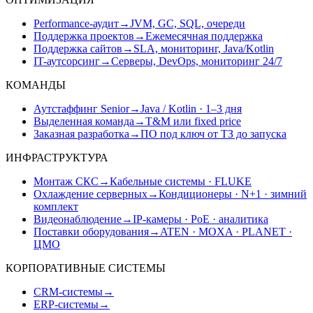
Performance-аудит
→
JVM, GC, SQL, очереди
Поддержка проектов
→
Ежемесячная поддержка
Поддержка сайтов
→
SLA, мониторинг, Java/Kotlin
IT-аутсорсинг
→
Серверы, DevOps, мониторинг 24/7
КОМАНДЫ
Аутстаффинг Senior
→
Java / Kotlin · 1–3 дня
Выделенная команда
→
T&M или fixed price
Заказная разработка
→
ПО под ключ от ТЗ до запуска
ИНФРАСТРУКТУРА
Монтаж СКС
→
Кабельные системы · FLUKE
Охлаждение серверных
→
Кондиционеры · N+1 · зимний
комплект
Видеонаблюдение
→
IP-камеры · PoE · аналитика
Поставки оборудования
→
ATEN · MOXA · PLANET ·
ЦМО
КОРПОРАТИВНЫЕ СИСТЕМЫ
CRM-системы
→
ERP-системы
→