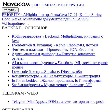
СИСТЕМНАЯ ИНТЕГРАЦИЯ
Услуги
⌄
PRIORITY · A
Highload-разработка
Java 17–21, Kotlin, Spring
Boot, Kafka. Миллионы документов/день, SLA 99.9
%.
Подробнее
→
BACKEND · ОСНОВНОЕ
Kotlin-разработка
→
Backend, Multiplatform, миграция с
Java
Event-driven & streaming
→
Kafka, RabbitMQ, потоки
Финтех и платежи
→
Процессинг, TON, биллинг
Админ-панели и дашборды
→
Бэкофис, аналитика,
отчёты
AI и машинное обучение
→
Чат-боты, ML, компьютерное
зрение
Low-code бэкенд
→
Supabase, Directus, n8n
Конфигураторы
→
3D, калькуляторы, 1С-интеграция
IoT и embedded
→
Железо, прошивки, IoT-платформы
SaaS-платформы
→
Мультитенант, биллинг, API
TELEGRAM · WEB3
Telegram Mini Apps
→
TON-платежи, авторизация, push
ОПТИМИЗАЦИЯ