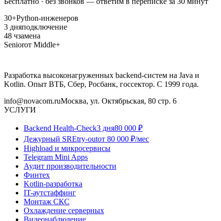
Бесплатно · без звонков — ответим в переписке за 30 минут
30+
Python-инженеров
3 дня
подключение
48 ч
замена
Senior
от Middle+
Разработка высоконагруженных backend-систем на Java и
Kotlin. Опыт ВТБ, Сбер, Росбанк, госсектор. С 1999 года.
info@novacom.ru
Москва, ул. Октябрьская, 80 стр. 6
УСЛУГИ
Backend Health-Check
3 дня
80 000 ₽
Дежурный SRE
try-out
от 80 000 ₽/мес
Highload и микросервисы
Telegram Mini Apps
Аудит производительности
Финтех
Kotlin-разработка
IT-аутстаффинг
Монтаж СКС
Охлаждение серверных
Видеонаблюдение