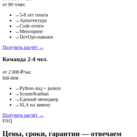
от 80 ч/мес
→
5-8 лет опыта
→
Архитектура
→
Code review
→
Менторинг
→
DevOps-навыки
Получить расчёт
→
Команда 2-4 чел.
от 2 000 ₽/час
full-time
→
Python-лид + juniors
→
Scrum/Kanban
→
Единый менеджер
→
SLA на замену
Получить расчёт
→
FAQ
Цены, сроки, гарантии — отвечаем