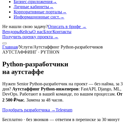
Бизнес-приложения
→
Личные кабинеты
→
Корпоративные порталы
→
Информационные сист.
→
Не нашли свою задачу?
Описать в брифе
→
Вендоры
Кейсы
О нас
Блог
Контакты
Получить оценку проекта
→
Главная
/
Услуги
/
Аутстаффинг Python-разработчиков
АУТСТАФФИНГ · PYTHON
Python-разработчики
на аутстаффе
Нужен Senior Python-разработчик на проект — без найма, за 3
дня?
Аутстаффинг Python-инженеров
: FastAPI, Django, ML,
DevOps. Работают в вашей команде, по вашим процессам.
От
2 500 ₽/час
. Замена за 48 часов.
Подобрать разработчика
→
Telegram
Бесплатно · без звонков — ответим в переписке за 30 минут