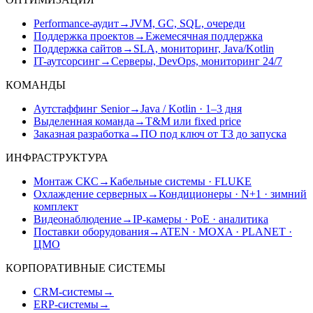
Performance-аудит
→
JVM, GC, SQL, очереди
Поддержка проектов
→
Ежемесячная поддержка
Поддержка сайтов
→
SLA, мониторинг, Java/Kotlin
IT-аутсорсинг
→
Серверы, DevOps, мониторинг 24/7
КОМАНДЫ
Аутстаффинг Senior
→
Java / Kotlin · 1–3 дня
Выделенная команда
→
T&M или fixed price
Заказная разработка
→
ПО под ключ от ТЗ до запуска
ИНФРАСТРУКТУРА
Монтаж СКС
→
Кабельные системы · FLUKE
Охлаждение серверных
→
Кондиционеры · N+1 · зимний
комплект
Видеонаблюдение
→
IP-камеры · PoE · аналитика
Поставки оборудования
→
ATEN · MOXA · PLANET ·
ЦМО
КОРПОРАТИВНЫЕ СИСТЕМЫ
CRM-системы
→
ERP-системы
→