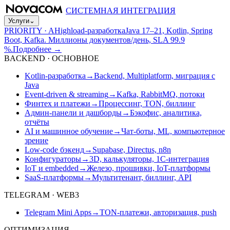
СИСТЕМНАЯ ИНТЕГРАЦИЯ
Услуги
⌄
PRIORITY · A
Highload-разработка
Java 17–21, Kotlin, Spring
Boot, Kafka. Миллионы документов/день, SLA 99.9
%.
Подробнее
→
BACKEND · ОСНОВНОЕ
Kotlin-разработка
→
Backend, Multiplatform, миграция с
Java
Event-driven & streaming
→
Kafka, RabbitMQ, потоки
Финтех и платежи
→
Процессинг, TON, биллинг
Админ-панели и дашборды
→
Бэкофис, аналитика,
отчёты
AI и машинное обучение
→
Чат-боты, ML, компьютерное
зрение
Low-code бэкенд
→
Supabase, Directus, n8n
Конфигураторы
→
3D, калькуляторы, 1С-интеграция
IoT и embedded
→
Железо, прошивки, IoT-платформы
SaaS-платформы
→
Мультитенант, биллинг, API
TELEGRAM · WEB3
Telegram Mini Apps
→
TON-платежи, авторизация, push
ОПТИМИЗАЦИЯ