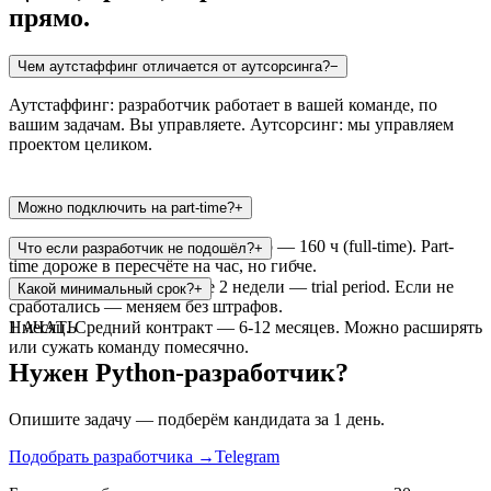
прямо.
Чем аутстаффинг отличается от аутсорсинга?
−
Аутстаффинг: разработчик работает в вашей команде, по
вашим задачам. Вы управляете. Аутсорсинг: мы управляем
проектом целиком.
Можно подключить на part-time?
+
Да, от 80 часов/месяц. Оптимально — 160 ч (full-time). Part-
Что если разработчик не подошёл?
+
time дороже в пересчёте на час, но гибче.
Замена за 48 часов. Первые 2 недели — trial period. Если не
Какой минимальный срок?
+
сработались — меняем без штрафов.
1 месяц. Средний контракт — 6-12 месяцев. Можно расширять
НАЧАТЬ
или сужать команду помесячно.
Нужен Python-разработчик?
Опишите задачу — подберём кандидата за 1 день.
Подобрать разработчика
→
Telegram