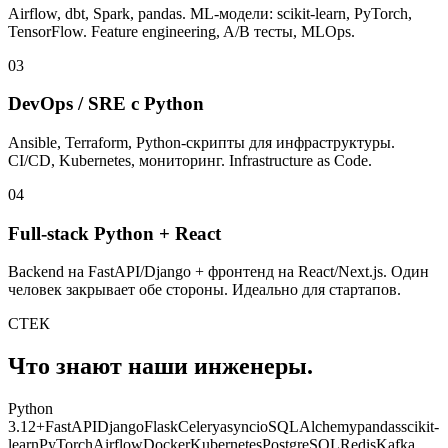
Airflow, dbt, Spark, pandas. ML-модели: scikit-learn, PyTorch,
TensorFlow. Feature engineering, A/B тесты, MLOps.
03
DevOps / SRE с Python
Ansible, Terraform, Python-скрипты для инфраструктуры.
CI/CD, Kubernetes, мониторинг. Infrastructure as Code.
04
Full-stack Python + React
Backend на FastAPI/Django + фронтенд на React/Next.js. Один
человек закрывает обе стороны. Идеально для стартапов.
СТЕК
Что знают наши инженеры.
Python
3.12+
FastAPI
Django
Flask
Celery
asyncio
SQLAlchemy
pandas
scikit-
learn
PyTorch
Airflow
Docker
Kubernetes
PostgreSQL
Redis
Kafka