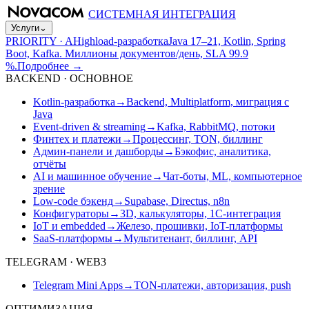
СИСТЕМНАЯ ИНТЕГРАЦИЯ
Услуги
⌄
PRIORITY · A
Highload-разработка
Java 17–21, Kotlin, Spring
Boot, Kafka. Миллионы документов/день, SLA 99.9
%.
Подробнее
→
BACKEND · ОСНОВНОЕ
Kotlin-разработка
→
Backend, Multiplatform, миграция с
Java
Event-driven & streaming
→
Kafka, RabbitMQ, потоки
Финтех и платежи
→
Процессинг, TON, биллинг
Админ-панели и дашборды
→
Бэкофис, аналитика,
отчёты
AI и машинное обучение
→
Чат-боты, ML, компьютерное
зрение
Low-code бэкенд
→
Supabase, Directus, n8n
Конфигураторы
→
3D, калькуляторы, 1С-интеграция
IoT и embedded
→
Железо, прошивки, IoT-платформы
SaaS-платформы
→
Мультитенант, биллинг, API
TELEGRAM · WEB3
Telegram Mini Apps
→
TON-платежи, авторизация, push
ОПТИМИЗАЦИЯ