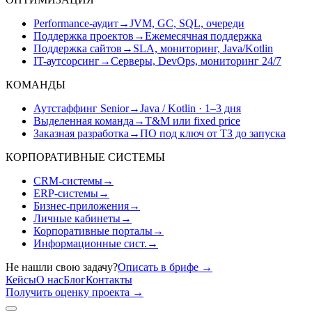
Performance-аудит
→
JVM, GC, SQL, очереди
Поддержка проектов
→
Ежемесячная поддержка
Поддержка сайтов
→
SLA, мониторинг, Java/Kotlin
IT-аутсорсинг
→
Серверы, DevOps, мониторинг 24/7
КОМАНДЫ
Аутстаффинг Senior
→
Java / Kotlin · 1–3 дня
Выделенная команда
→
T&M или fixed price
Заказная разработка
→
ПО под ключ от ТЗ до запуска
КОРПОРАТИВНЫЕ СИСТЕМЫ
CRM-системы
→
ERP-системы
→
Бизнес-приложения
→
Личные кабинеты
→
Корпоративные порталы
→
Информационные сист.
→
Не нашли свою задачу?
Описать в брифе
→
Кейсы
О нас
Блог
Контакты
Получить оценку проекта
→