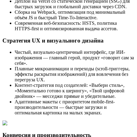
Деплой на Vercel со статической генерацией (SSG) для
быстрых загрузок и глобальной доставки через CDN.
Сборка на Webpack, оптимизация под минимальный
объём JS и быстрый Time-To-Interactive.
Современная веб-безопасность: HSTS, политика
HTTPS-first и оптимизированная выдача ассетов.
Стратегия UX и визуального дизайна
Чистый, визуально-центричный интерфейс, где ИИ-
изображения — главный герой, продукт «говорит сам за
себя».
Плавные микроанимации и переходы (scroll-триггеры,
эффекты раскрытия изображений) для вовлечения без
перегруза UX.
Контент-стратегия под создателей: «Выбери стиль»,
«Моментально готово к шерингу», «Твой цифровой
двойник» — месседжи прямые и убедительные.
Адаптивные макеты с приоритетом mobile-first-
производительности — быстрые загрузки и
оптимальная картинка на малых экранах.
Конверсия и производительность