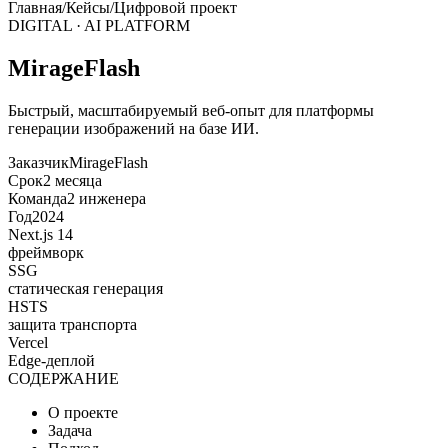
Главная
/
Кейсы
/
Цифровой проект
DIGITAL · AI PLATFORM
MirageFlash
Быстрый, масштабируемый веб-опыт для платформы
генерации изображений на базе ИИ.
Заказчик
MirageFlash
Срок
2 месяца
Команда
2 инженера
Год
2024
Next.js 14
фреймворк
SSG
статическая генерация
HSTS
защита транспорта
Vercel
Edge-деплой
СОДЕРЖАНИЕ
О проекте
Задача