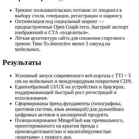
Трекинг пользовательских потоков: от лендинга к
выбору стиля, генерации, регистрации и шарингу.
Оптимизация под социальный шэринг —
преднастроенные Open Graph-теги, быстрый экспорт
изображений и CTA «поделиться».
Лёгкая архитектура сайта для снижения стартового
трения: Time-To-Interactive менее 3 секунд на
мобильных.
Результаты
Успешный запуск современного веб-портала с TTI < 3
сек на мобильных и международным покрытием CDN.
Единообразный UI/UX на устройствах и браузерах,
поддерживающий быстрый рост регистраций и
использования.
Сформированы бренд-фундаменты (типографика,
цветовая система, язык анимаций) для дальнейших
цифровых активов и расширений продукта.
Позиционирование MirageFlash как премиального,
ориентированного на креатив бренда с
производительностью и масштабируемостью
«вшитыми» с первого дня.