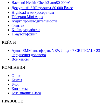
Backend Health-Check
3 дня
80 000 ₽
Дежурный SRE
try-out
от 80 000 ₽/мес
Highload и микросервисы
Telegram Mini Apps
Аудит производительности
Финтех
Kotlin-разработка
IT-аутстаффинг
КЕЙСЫ
Аудит SMM-платформы
NEW
2 нед · 7 CRITICAL · 23
нарушения договора
Все кейсы →
КОМПАНИЯ
О нас
Кейсы
Блог
Контакты
База знаний Cisco
ПРАВОВОЕ