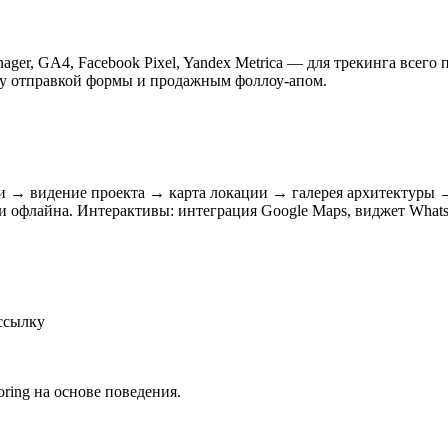
er, GA4, Facebook Pixel, Yandex Metrica — для трекинга всег
жду отправкой формы и продажным фоллоу-апом.
кции → видение проекта → карта локации → галерея архитектур
а и офлайна. Интерактивы: интеграция Google Maps, виджет Wha
ассылку
ring на основе поведения.