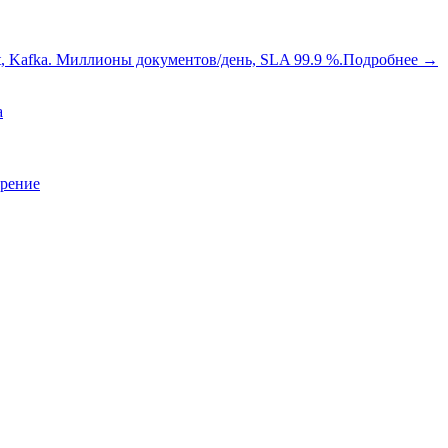
oot, Kafka. Миллионы документов/день, SLA 99.9 %.
Подробнее
→
a
зрение