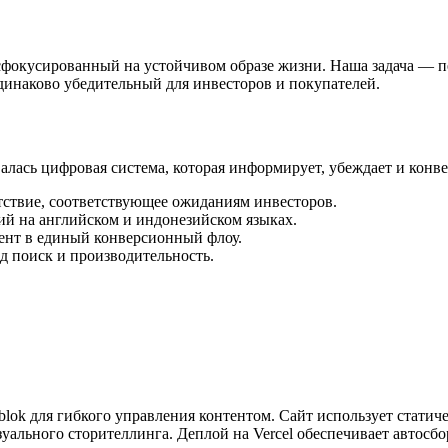
, сфокусированный на устойчивом образе жизни. Наша задача — 
динаково убедительный для инвесторов и покупателей.
лась цифровая система, которая информирует, убеждает и конве
ствие, соответствующее ожиданиям инвесторов.
й на английском и индонезийском языках.
ент в единый конверсионный флоу.
од поиск и производительность.
lok для гибкого управления контентом. Сайт использует статичес
зуального сторителлинга. Деплой на Vercel обеспечивает автос