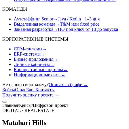
КОМАНДЫ
Аутстаффинг Senior
→
Java / Kotlin · 1–3 дня
Выделенная команда
→
T&M или fixed price
Заказная разработка
→
ПО под ключ от ТЗ до запуска
КОРПОРАТИВНЫЕ СИСТЕМЫ
CRM-системы
→
ERP-системы
→
Бизнес-приложения
→
Личные кабинеты
→
Корпоративные порталы
→
Информационные сист.
→
Не нашли свою задачу?
Описать в брифе
→
Кейсы
О нас
Блог
Контакты
Получить оценку проекта
→
Главная
/
Кейсы
/
Цифровой проект
DIGITAL · REAL ESTATE
Matahari Hills