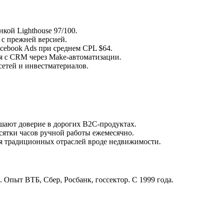
кой Lighthouse 97/100.
 с прежней версией.
ebook Ads при среднем CPL $64.
я с CRM через Make-автоматизации.
сетей и инвестматериалов.
ают доверие в дорогих B2C-продуктах.
сятки часов ручной работы ежемесячно.
 для традиционных отраслей вроде недвижимости.
. Опыт ВТБ, Сбер, Росбанк, госсектор. С 1999 года.