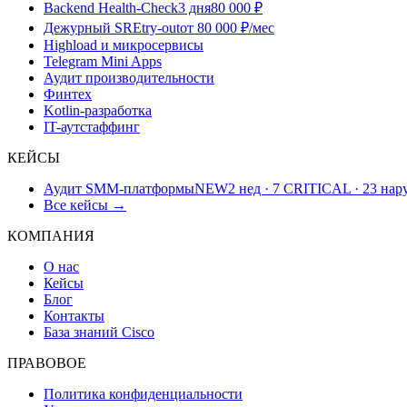
Backend Health-Check
3 дня
80 000 ₽
Дежурный SRE
try-out
от 80 000 ₽/мес
Highload и микросервисы
Telegram Mini Apps
Аудит производительности
Финтех
Kotlin-разработка
IT-аутстаффинг
КЕЙСЫ
Аудит SMM-платформы
NEW
2 нед · 7 CRITICAL · 23 на
Все кейсы →
КОМПАНИЯ
О нас
Кейсы
Блог
Контакты
База знаний Cisco
ПРАВОВОЕ
Политика конфиденциальности