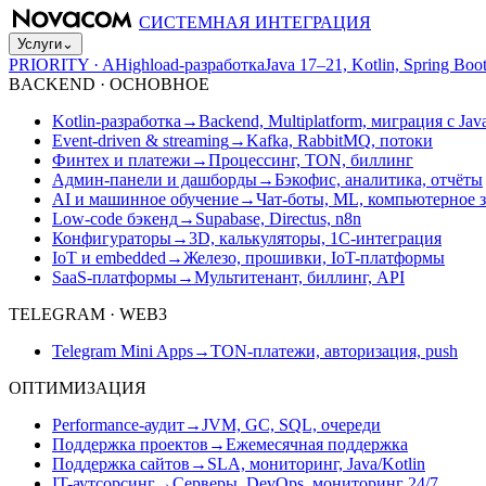
СИСТЕМНАЯ ИНТЕГРАЦИЯ
Услуги
⌄
PRIORITY · A
Highload-разработка
Java 17–21, Kotlin, Spring B
BACKEND · ОСНОВНОЕ
Kotlin-разработка
→
Backend, Multiplatform, миграция с Jav
Event-driven & streaming
→
Kafka, RabbitMQ, потоки
Финтех и платежи
→
Процессинг, TON, биллинг
Админ-панели и дашборды
→
Бэкофис, аналитика, отчёты
AI и машинное обучение
→
Чат-боты, ML, компьютерное 
Low-code бэкенд
→
Supabase, Directus, n8n
Конфигураторы
→
3D, калькуляторы, 1С-интеграция
IoT и embedded
→
Железо, прошивки, IoT-платформы
SaaS-платформы
→
Мультитенант, биллинг, API
TELEGRAM · WEB3
Telegram Mini Apps
→
TON-платежи, авторизация, push
ОПТИМИЗАЦИЯ
Performance-аудит
→
JVM, GC, SQL, очереди
Поддержка проектов
→
Ежемесячная поддержка
Поддержка сайтов
→
SLA, мониторинг, Java/Kotlin
IT-аутсорсинг
→
Серверы, DevOps, мониторинг 24/7