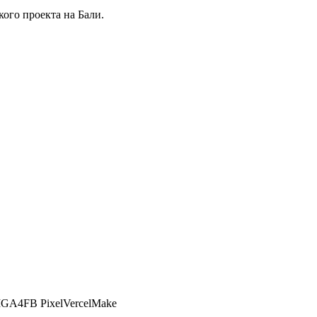
ого проекта на Бали.
M
GA4
FB Pixel
Vercel
Make