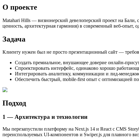
О проекте
Matahari Hills — визионерский девелоперский проект на Бали
ценность, архитектурная гармония) в современный веб-опыт, о
Задача
Клиенту нужен был не просто презентационный сайт — требова
Создать премиальное, внушающее доверие онлайн-присут
Спроектировать интерфейс, одинаково хорошо работающи
Интегрировать аналитику, коммуникации и лид-менеджм
Обеспечить быстрый, mobile-first опыт с оптимизацией п
Подход
1 — Архитектура и технологии
Мы перезапустили платформу на Next.js 14 и React с CMS Storyb
переиспользуемых UI-компонентов и Swiper.js для плавного ви