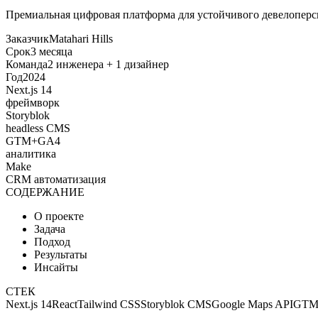
Премиальная цифровая платформа для устойчивого девелоперск
Заказчик
Matahari Hills
Срок
3 месяца
Команда
2 инженера + 1 дизайнер
Год
2024
Next.js 14
фреймворк
Storyblok
headless CMS
GTM+GA4
аналитика
Make
CRM автоматизация
СОДЕРЖАНИЕ
О проекте
Задача
Подход
Результаты
Инсайты
СТЕК
Next.js 14
React
Tailwind CSS
Storyblok CMS
Google Maps API
GT