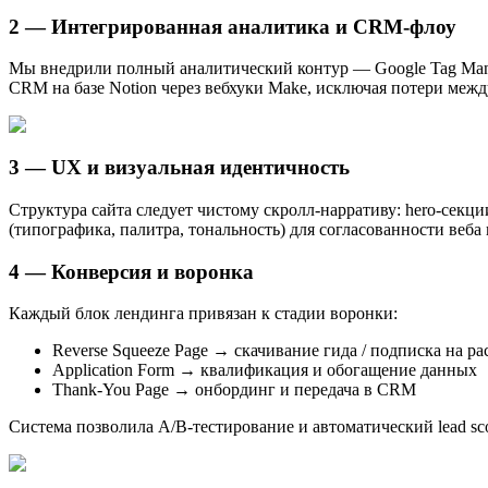
2 — Интегрированная аналитика и CRM-флоу
Мы внедрили полный аналитический контур — Google Tag Manag
CRM на базе Notion через вебхуки Make, исключая потери ме
3 — UX и визуальная идентичность
Структура сайта следует чистому скролл-нарративу: hero-се
(типографика, палитра, тональность) для согласованности веб
4 — Конверсия и воронка
Каждый блок лендинга привязан к стадии воронки:
Reverse Squeeze Page → скачивание гида / подписка на р
Application Form → квалификация и обогащение данных
Thank-You Page → онбординг и передача в CRM
Система позволила A/B-тестирование и автоматический lead sco