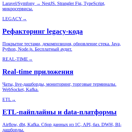
Laravel/Symfony → NestJS. Strangler Fig, TypeScript,
микросервисы.
LEGACY
→
Рефакторинг legacy-кода
Покрытие тестами, декомпозиция, обновление стека. Java,
Python, Node.js. Бесплатный аудит.
REAL-TIME
→
Real-time приложения
Чаты, live-дашборды, мониторинг, торговые терминалы.
WebSocket, Kafka.
ETL
→
ETL-пайплайны и data-платформы
Airflow, dbt, Kafka. Сбор данных из 1С, API, баз. DWH, BI-
дашборды.