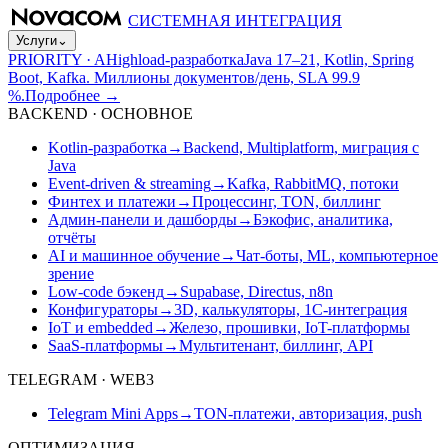
СИСТЕМНАЯ ИНТЕГРАЦИЯ
Услуги
⌄
PRIORITY · A
Highload-разработка
Java 17–21, Kotlin, Spring
Boot, Kafka. Миллионы документов/день, SLA 99.9
%.
Подробнее
→
BACKEND · ОСНОВНОЕ
Kotlin-разработка
→
Backend, Multiplatform, миграция с
Java
Event-driven & streaming
→
Kafka, RabbitMQ, потоки
Финтех и платежи
→
Процессинг, TON, биллинг
Админ-панели и дашборды
→
Бэкофис, аналитика,
отчёты
AI и машинное обучение
→
Чат-боты, ML, компьютерное
зрение
Low-code бэкенд
→
Supabase, Directus, n8n
Конфигураторы
→
3D, калькуляторы, 1С-интеграция
IoT и embedded
→
Железо, прошивки, IoT-платформы
SaaS-платформы
→
Мультитенант, биллинг, API
TELEGRAM · WEB3
Telegram Mini Apps
→
TON-платежи, авторизация, push
ОПТИМИЗАЦИЯ