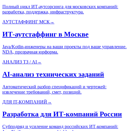
Полный цикл ИТ-аутсорсинга для московских компаний:
разработка, поддержка, инфраструктура.
АУТСТАФФИНГ МСК
→
ИТ-аутстаффинг в Москве
Java/Kotlin-инженеры на ваши проекты под ваше управление.
NDA, прозрачная юрформа.
АНАЛИЗ ТЗ / AI
→
AI-анализ технических заданий
Автоматический разбор спецификаций и чертежей:
извлечение требований, смет, позиций.
ДЛЯ IT-КОМПАНИЙ
→
Разработка для ИТ-компаний России
Субподряд и усиление команд российских ИТ-компаний: