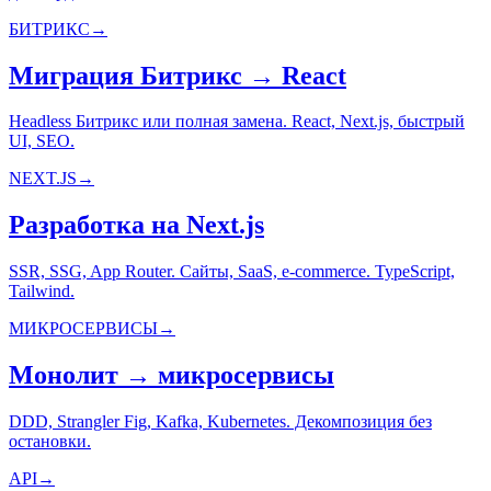
БИТРИКС
→
Миграция Битрикс → React
Headless Битрикс или полная замена. React, Next.js, быстрый
UI, SEO.
NEXT.JS
→
Разработка на Next.js
SSR, SSG, App Router. Сайты, SaaS, e-commerce. TypeScript,
Tailwind.
МИКРОСЕРВИСЫ
→
Монолит → микросервисы
DDD, Strangler Fig, Kafka, Kubernetes. Декомпозиция без
остановки.
API
→