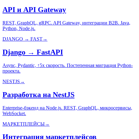
API и API Gateway
REST, GraphQL, gRPC. API Gateway, интеграции B2B. Java,
Python, Node.js.
DJANGO → FAST
→
Django → FastAPI
Async, Pydantic, ↑5x скорость. Постепенная миграция Python-
проекта.
NESTJS
→
Разработка на NestJS
Enterprise-бэкенд на Node.js. REST, GraphQL, микросервисы,
WebSocket.
МАРКЕТПЛЕЙСЫ
→
Интеграция маркетплейсов