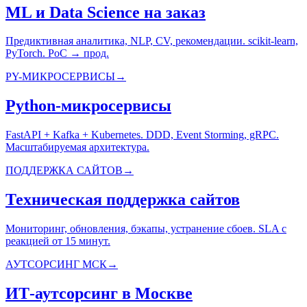
ML и Data Science на заказ
Предиктивная аналитика, NLP, CV, рекомендации. scikit-learn,
PyTorch. PoC → прод.
PY-МИКРОСЕРВИСЫ
→
Python-микросервисы
FastAPI + Kafka + Kubernetes. DDD, Event Storming, gRPC.
Масштабируемая архитектура.
ПОДДЕРЖКА САЙТОВ
→
Техническая поддержка сайтов
Мониторинг, обновления, бэкапы, устранение сбоев. SLA с
реакцией от 15 минут.
АУТСОРСИНГ МСК
→
ИТ-аутсорсинг в Москве