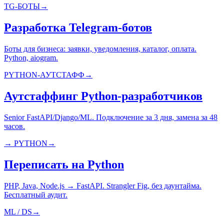
TG-БОТЫ
→
Разработка Telegram-ботов
Боты для бизнеса: заявки, уведомления, каталог, оплата.
Python, aiogram.
PYTHON-АУТСТАФФ
→
Аутстаффинг Python-разработчиков
Senior FastAPI/Django/ML. Подключение за 3 дня, замена за 48
часов.
→ PYTHON
→
Переписать на Python
PHP, Java, Node.js → FastAPI. Strangler Fig, без даунтайма.
Бесплатный аудит.
ML / DS
→