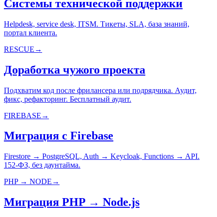
Системы технической поддержки
Helpdesk, service desk, ITSM. Тикеты, SLA, база знаний,
портал клиента.
RESCUE
→
Доработка чужого проекта
Подхватим код после фрилансера или подрядчика. Аудит,
фикс, рефакторинг. Бесплатный аудит.
FIREBASE
→
Миграция с Firebase
Firestore → PostgreSQL, Auth → Keycloak, Functions → API.
152-ФЗ, без даунтайма.
PHP → NODE
→
Миграция PHP → Node.js