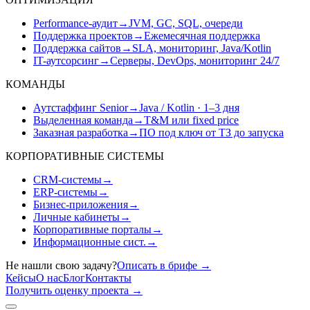
Performance-аудит
→
JVM, GC, SQL, очереди
Поддержка проектов
→
Ежемесячная поддержка
Поддержка сайтов
→
SLA, мониторинг, Java/Kotlin
IT-аутсорсинг
→
Серверы, DevOps, мониторинг 24/7
КОМАНДЫ
Аутстаффинг Senior
→
Java / Kotlin · 1–3 дня
Выделенная команда
→
T&M или fixed price
Заказная разработка
→
ПО под ключ от ТЗ до запуска
КОРПОРАТИВНЫЕ СИСТЕМЫ
CRM-системы
→
ERP-системы
→
Бизнес-приложения
→
Личные кабинеты
→
Корпоративные порталы
→
Информационные сист.
→
Не нашли свою задачу?
Описать в брифе
→
Кейсы
О нас
Блог
Контакты
Получить оценку проекта
→