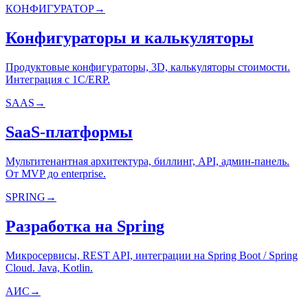
КОНФИГУРАТОР
→
Конфигураторы и калькуляторы
Продуктовые конфигураторы, 3D, калькуляторы стоимости.
Интеграция с 1С/ERP.
SAAS
→
SaaS-платформы
Мультитенантная архитектура, биллинг, API, админ-панель.
От MVP до enterprise.
SPRING
→
Разработка на Spring
Микросервисы, REST API, интеграции на Spring Boot / Spring
Cloud. Java, Kotlin.
АИС
→