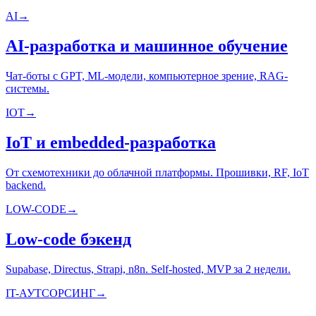
AI
→
AI-разработка и машинное обучение
Чат-боты с GPT, ML-модели, компьютерное зрение, RAG-
системы.
IOT
→
IoT и embedded-разработка
От схемотехники до облачной платформы. Прошивки, RF, IoT
backend.
LOW-CODE
→
Low-code бэкенд
Supabase, Directus, Strapi, n8n. Self-hosted, MVP за 2 недели.
IT-АУТСОРСИНГ
→