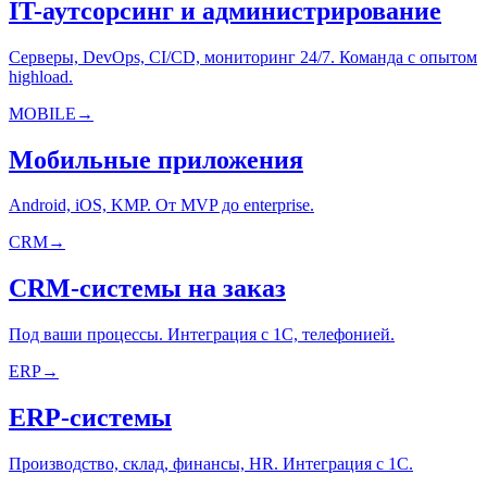
IT-аутсорсинг и администрирование
Серверы, DevOps, CI/CD, мониторинг 24/7. Команда с опытом
highload.
MOBILE
→
Мобильные приложения
Android, iOS, KMP. От MVP до enterprise.
CRM
→
CRM-системы на заказ
Под ваши процессы. Интеграция с 1С, телефонией.
ERP
→
ERP-системы
Производство, склад, финансы, HR. Интеграция с 1С.