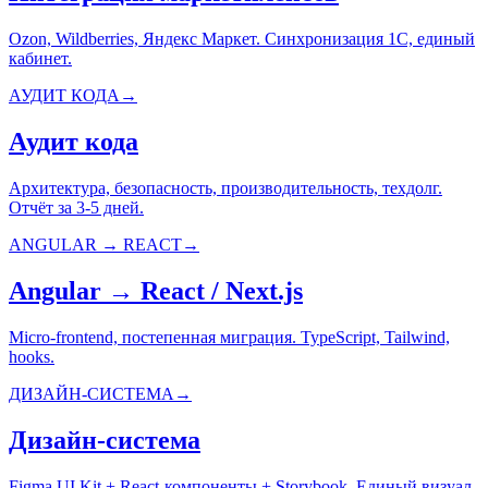
Ozon, Wildberries, Яндекс Маркет. Синхронизация 1С, единый
кабинет.
АУДИТ КОДА
→
Аудит кода
Архитектура, безопасность, производительность, техдолг.
Отчёт за 3-5 дней.
ANGULAR → REACT
→
Angular → React / Next.js
Micro-frontend, постепенная миграция. TypeScript, Tailwind,
hooks.
ДИЗАЙН-СИСТЕМА
→
Дизайн-система
Figma UI Kit + React-компоненты + Storybook. Единый визуал