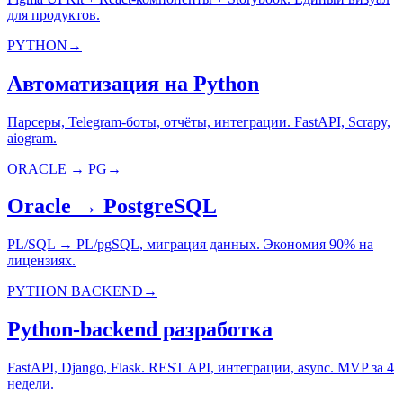
для продуктов.
PYTHON
→
Автоматизация на Python
Парсеры, Telegram-боты, отчёты, интеграции. FastAPI, Scrapy,
aiogram.
ORACLE → PG
→
Oracle → PostgreSQL
PL/SQL → PL/pgSQL, миграция данных. Экономия 90% на
лицензиях.
PYTHON BACKEND
→
Python-backend разработка
FastAPI, Django, Flask. REST API, интеграции, async. MVP за 4
недели.