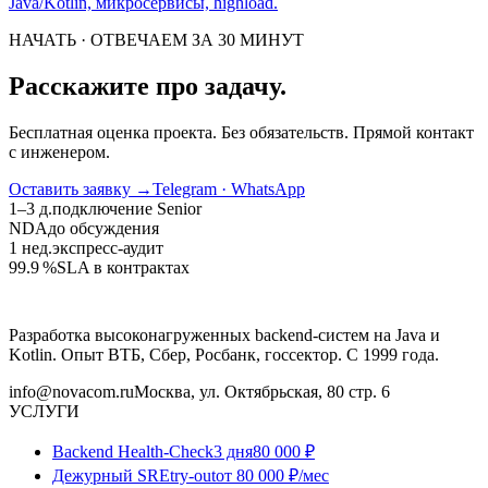
Java/Kotlin, микросервисы, highload.
НАЧАТЬ · ОТВЕЧАЕМ ЗА 30 МИНУТ
Расскажите про задачу.
Бесплатная оценка проекта. Без обязательств. Прямой контакт
с инженером.
Оставить заявку
→
Telegram · WhatsApp
1–3 д.
подключение Senior
NDA
до обсуждения
1 нед.
экспресс-аудит
99.9 %
SLA в контрактах
Разработка высоконагруженных backend-систем на Java и
Kotlin. Опыт ВТБ, Сбер, Росбанк, госсектор. С 1999 года.
info@novacom.ru
Москва, ул. Октябрьская, 80 стр. 6
УСЛУГИ
Backend Health-Check
3 дня
80 000 ₽
Дежурный SRE
try-out
от 80 000 ₽/мес