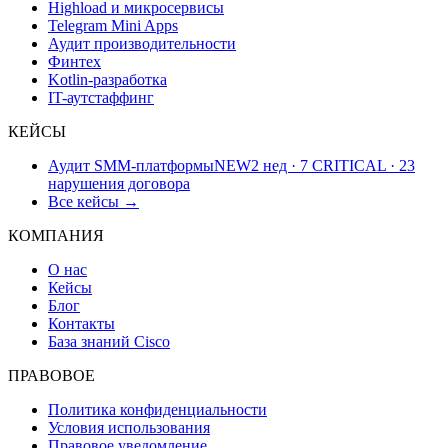
Highload и микросервисы
Telegram Mini Apps
Аудит производительности
Финтех
Kotlin-разработка
IT-аутстаффинг
КЕЙСЫ
Аудит SMM-платформы
NEW
2 нед · 7 CRITICAL · 23
нарушения договора
Все кейсы →
КОМПАНИЯ
О нас
Кейсы
Блог
Контакты
База знаний Cisco
ПРАВОВОЕ
Политика конфиденциальности
Условия использования
Правовое уведомление