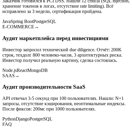
Заказчик готовился к PCI DSS. Нашли 12 critical (SQL injection,
хранение токенов в логах, отсутствие rate limiting). Всё
исправлено за 3 недели, сертификация пройдена.
Java
Spring Boot
PostgreSQL
E-COMMERCE
→
Аудит маркетплейса перед инвестициями
Инвестор запросил технический due diligence. Отчёт: 200K
строк, техдолг 800 человеко-часов, 3 архитектурных риска.
Инвестор получил реальную картину, сделка состоялась.
Node.js
React
MongoDB
SAAS
→
Аудит производительности SaaS
API отвечал 3-5 секунд при 100 пользователях. Нашли: N+1
запросы, отсутствие кэширования, неоптимальные индексы.
После фиксов: 200мс при 1000 пользователях.
Python
Django
PostgreSQL
FAQ