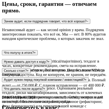
Цены, сроки, гарантии — отвечаем
прямо.
Зачем аудит, если подрядчик говорит, что всё хорошо?
−
Независимый аудит — как second opinion у врача. Подрядчик
заинтересован показать, что всё ок. Мы — нет. В 80% аудитов
находим критические проблемы, о которых заказчик не знал.
Что получу в итоге?
+
PDF-отчёт: список проблем (critical/major/minor), техдолг в
Нужно давать доступ к коду?
+
часах, конкретные рекомендации, смета на исправление.
Видеозвонок с разбором. Всё понятно даже без технического
Да — read-only доступ к репозиторию. Подписываем NDA до
Сколько стоит?
+
бэкграунда.
получения доступа. Код не копируем, не храним, не передаём.
Express-аудит (до 50K строк) — от 100 000 ₽ за 3 дня. Полный
Аудит нужен перед покупкой компании / инвестицией?
+
аудит — от 250 000 ₽. С планом исправления — от 400 000 ₽.
Да — технический due diligence. Оцениваем реальный
Что делать после аудита?
+
техдолг, риски масштабирования, зависимость от ключевых
разработчиков, лицензионную чистоту. Отчёт понятен и для
Отчёт содержит приоритезированный roadmap исправлений
ЗАКАЗАТЬ АУДИТ
инвесторов без технического бэкграунда.
со сметой. Можем сами исправить найденное (рефакторинг,
фикс безопасности) или передать вашей команде с
Сомневаетесь в коде?