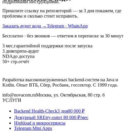
подробными инструкциями.
Пришлите ссылку на репозиторий — за 3 дня покажем, где
проблемы и сколько стоит исправить.
Заказать аудит кода
→
Telegram · WhatsApp
Бесплатно · без звонков — ответим в переписке за 30 минут
3 мес.
гарантийной поддержки после запуска
3 дня
express-аудит
NDA
до доступа
50+ стр.
отчёт
Разработка высоконагруженных backend-систем на Java и
Kotlin. Опыт ВТБ, Сбер, Росбанк, госсектор. С 1999 года.
info@novacom.ru
Москва, ул. Октябрьская, 80 стр. 6
УСЛУГИ
Backend Health-Check
3 дня
80 000 ₽
Дежурный SRE
try-out
от 80 000 ₽/мес
Highload и микросервисы
Telegram Mini Apps