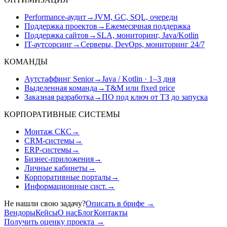
Performance-аудит
→
JVM, GC, SQL, очереди
Поддержка проектов
→
Ежемесячная поддержка
Поддержка сайтов
→
SLA, мониторинг, Java/Kotlin
IT-аутсорсинг
→
Серверы, DevOps, мониторинг 24/7
КОМАНДЫ
Аутстаффинг Senior
→
Java / Kotlin · 1–3 дня
Выделенная команда
→
T&M или fixed price
Заказная разработка
→
ПО под ключ от ТЗ до запуска
КОРПОРАТИВНЫЕ СИСТЕМЫ
Монтаж СКС
→
CRM-системы
→
ERP-системы
→
Бизнес-приложения
→
Личные кабинеты
→
Корпоративные порталы
→
Информационные сист.
→
Не нашли свою задачу?
Описать в брифе
→
Вендоры
Кейсы
О нас
Блог
Контакты
Получить оценку проекта
→