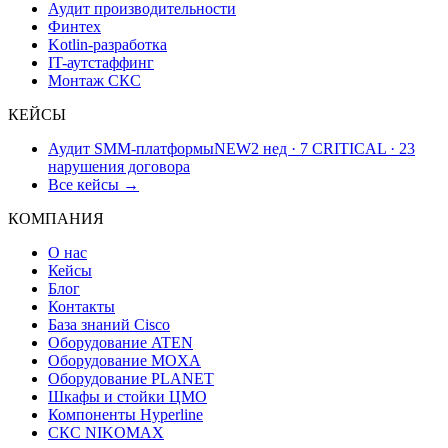
Аудит производительности
Финтех
Kotlin-разработка
IT-аутстаффинг
Монтаж СКС
КЕЙСЫ
Аудит SMM-платформы
NEW
2 нед · 7 CRITICAL · 23
нарушения договора
Все кейсы →
КОМПАНИЯ
О нас
Кейсы
Блог
Контакты
База знаний Cisco
Оборудование ATEN
Оборудование MOXA
Оборудование PLANET
Шкафы и стойки ЦМО
Компоненты Hyperline
СКС NIKOMAX