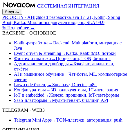
СИСТЕМНАЯ ИНТЕГРАЦИЯ
Услуги
⌄
PRIORITY · A
Highload-разработка
Java 17–21, Kotlin, Spring
Boot, Kafka. Миллионы документов/день, SLA 99.9
%.
Подробнее
→
BACKEND · ОСНОВНОЕ
Kotlin-разработка
→
Backend, Multiplatform, миграция с
Java
Event-driven & streaming
→
Kafka, RabbitMQ, потоки
Финтех и платежи
→
Процессинг, TON, биллинг
Админ-панели и дашборды
→
Бэкофис, аналитика,
отчёты
AI и машинное обучение
→
Чат-боты, ML, компьютерное
зрение
Low-code бэкенд
→
Supabase, Directus, n8n
Конфигураторы
→
3D, калькуляторы, 1С-интеграция
IoT и embedded
→
Железо, прошивки, IoT-платформы
SaaS-платформы
→
Мультитенант, биллинг, API
TELEGRAM · WEB3
Telegram Mini Apps
→
TON-платежи, авторизация, push
ОПТИМИЗАЦИЯ