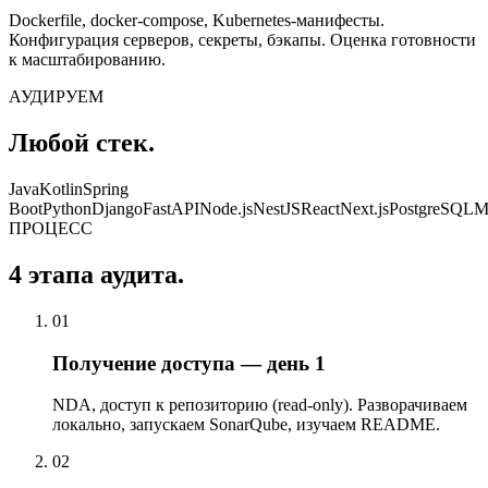
Dockerfile, docker-compose, Kubernetes-манифесты.
Конфигурация серверов, секреты, бэкапы. Оценка готовности
к масштабированию.
АУДИРУЕМ
Любой стек.
Java
Kotlin
Spring
Boot
Python
Django
FastAPI
Node.js
NestJS
React
Next.js
PostgreSQL
M
ПРОЦЕСС
4 этапа аудита.
01
Получение доступа — день 1
NDA, доступ к репозиторию (read-only). Разворачиваем
локально, запускаем SonarQube, изучаем README.
02