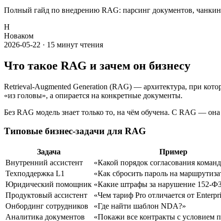
Полный гайд по внедрению RAG: парсинг документов, чанкинг, эмб
Н
Новаком
2026-05-22
·
15
минут чтения
Что такое RAG и зачем он бизнесу
Retrieval-Augmented Generation (RAG) — архитектура, при ко
«из головы», а опирается на конкретные документы.
Без RAG модель знает только то, на чём обучена. С RAG — она
Типовые бизнес-задачи для RAG
Задача
Пример
Внутренний ассистент
«Какой порядок согласования коман
Техподдержка L1
«Как сбросить пароль на маршрутиза
Юридический помощник
«Какие штрафы за нарушение 152-Ф
Продуктовый ассистент
«Чем тариф Pro отличается от Enterpr
Онбординг сотрудников
«Где найти шаблон NDA?»
Аналитика документов
«Покажи все контракты с условием 