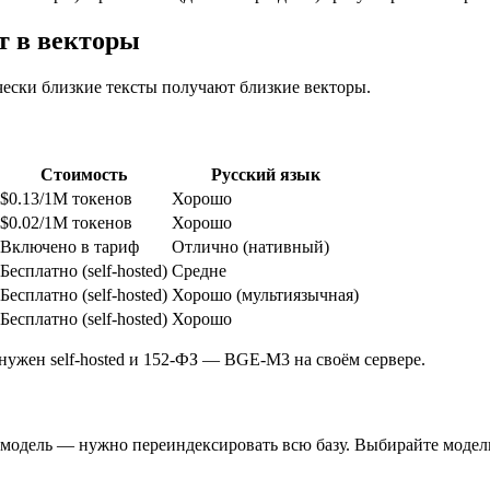
т в векторы
чески близкие тексты получают близкие векторы.
Стоимость
Русский язык
$0.13/1M токенов
Хорошо
$0.02/1M токенов
Хорошо
Включено в тариф
Отлично (нативный)
Бесплатно (self-hosted)
Средне
Бесплатно (self-hosted)
Хорошо (мультиязычная)
Бесплатно (self-hosted)
Хорошо
ужен self-hosted и 152-ФЗ — BGE-M3 на своём сервере.
модель — нужно переиндексировать всю базу. Выбирайте модель