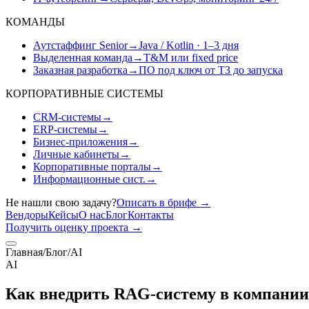
КОМАНДЫ
Аутстаффинг Senior
→
Java / Kotlin · 1–3 дня
Выделенная команда
→
T&M или fixed price
Заказная разработка
→
ПО под ключ от ТЗ до запуска
КОРПОРАТИВНЫЕ СИСТЕМЫ
CRM-системы
→
ERP-системы
→
Бизнес-приложения
→
Личные кабинеты
→
Корпоративные порталы
→
Информационные сист.
→
Не нашли свою задачу?
Описать в брифе
→
Вендоры
Кейсы
О нас
Блог
Контакты
Получить оценку проекта
→
Главная
/
Блог
/
AI
AI
Как внедрить RAG-систему в компании