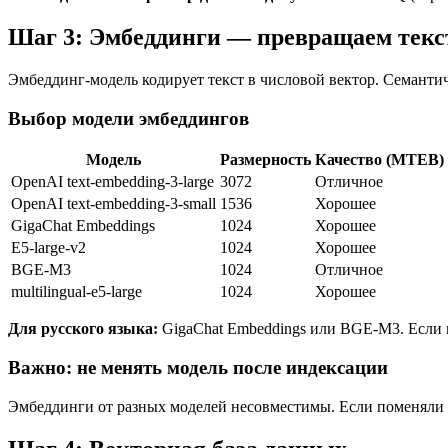
Шаг 3: Эмбеддинги — превращаем текс
Эмбеддинг-модель кодирует текст в числовой вектор. Семанти
Выбор модели эмбеддингов
Модель
Размерность
Качество (MTEB)
OpenAI text-embedding-3-large
3072
Отличное
OpenAI text-embedding-3-small
1536
Хорошее
GigaChat Embeddings
1024
Хорошее
E5-large-v2
1024
Хорошее
BGE-M3
1024
Отличное
multilingual-e5-large
1024
Хорошее
Для русского языка:
GigaChat Embeddings или BGE-M3. Если н
Важно: не менять модель после индексации
Эмбеддинги от разных моделей несовместимы. Если поменяли 