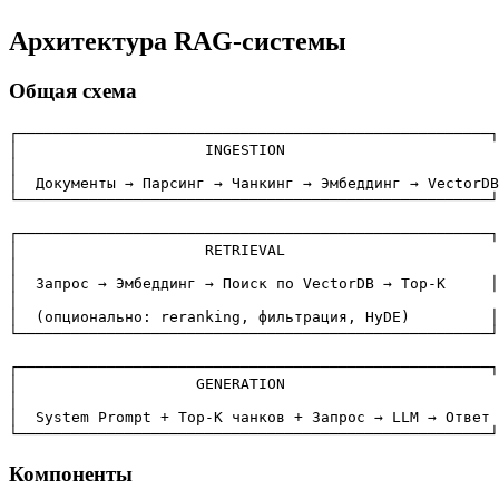
Архитектура RAG-системы
Общая схема
┌─────────────────────────────────────────────────────┐

│                     INGESTION                        
│                                                      
│  Документы → Парсинг → Чанкинг → Эмбеддинг → VectorDB
└─────────────────────────────────────────────────────┘

┌─────────────────────────────────────────────────────┐

│                     RETRIEVAL                        
│                                                      
│  Запрос → Эмбеддинг → Поиск по VectorDB → Top-K     │

│                                                      
│  (опционально: reranking, фильтрация, HyDE)         │

└─────────────────────────────────────────────────────┘

┌─────────────────────────────────────────────────────┐

│                    GENERATION                        
│                                                      
│  System Prompt + Top-K чанков + Запрос → LLM → Ответ 
Компоненты