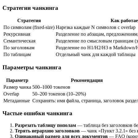
Стратегии чанкинга
Стратегия
Как работае
По символам (fixed-size)
Нарезка каждые N символов с overlap
Рекурсивная
Разделение по абзацам, предложениям, 
Семантическая
Разделение по смысловым границам (
По заголовкам
Разделение по H1/H2/H3 в Markdown
По таблицам
Отдельный чанк для каждой таблицы
Параметры чанкинга
Параметр
Рекомендация
Размер чанка
500–1000 токенов
Overlap
50–200 токенов (10–20%)
Метаданные
Сохранять: имя файла, страница, заголовок разде
Частые ошибки чанкинга
Разрезать таблицу пополам
— таблица без заголовков бе
Терять иерархию заголовков
— чанк «Пункт 3.2.1» без 
Одинаковый размер для всех документов
— FAQ (корот