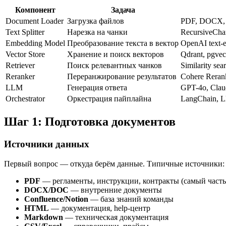
Компонент
Задача
Document Loader
Загрузка файлов
PDF, DOCX, H
Text Splitter
Нарезка на чанки
RecursiveChar
Embedding Model
Преобразование текста в вектор
OpenAI text-
Vector Store
Хранение и поиск векторов
Qdrant, pgve
Retriever
Поиск релевантных чанков
Similarity se
Reranker
Переранжирование результатов
Cohere Reran
LLM
Генерация ответа
GPT-4o, Clau
Orchestrator
Оркестрация пайплайна
LangChain, L
Шаг 1: Подготовка документов
Источники данных
Первый вопрос — откуда берём данные. Типичные источники:
PDF
— регламенты, инструкции, контракты (самый част
DOCX/DOC
— внутренние документы
Confluence/Notion
— база знаний команды
HTML
— документация, help-центр
Markdown
— техническая документация