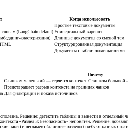
т
Когда использовать
Простые текстовые документы
словам (LangChain default)
Универсальный вариант
эмбеддинг-кластеризация)
Длинные документы со сменой тем
/HTML
Структурированная документация
Документы с табличными данными
Почему
Слишком маленький — теряется контекст. Слишком большой —
Предотвращает разрыв контекста на границах чанков
ла
Для фильтрации и показа источников
сполезна. Решение: детектить таблицы и вынести в отдельный ч
контекста «Раздел 3: Безопасность» непонятен. Решение: добавля
кие пары) и регламент (длинные разделы) требуют разных страт