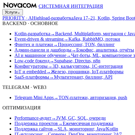
СИСТЕМНАЯ ИНТЕГРАЦИЯ
Услуги
⌄
PRIORITY · A
Highload-разработка
Java 17–21, Kotlin, Spring B
BACKEND · ОСНОВНОЕ
Kotlin-разработка
→
Backend, Multiplatform, миграция с Jav
Event-driven & streaming
→
Kafka, RabbitMQ, потоки
Финтех и платежи
→
Процессинг, TON, биллинг
Админ-панели и дашборды
→
Бэкофис, аналитика, отчёты
AI и машинное обучение
→
Чат-боты, ML, компьютерное 
Low-code бэкенд
→
Supabase, Directus, n8n
Конфигураторы
→
3D, калькуляторы, 1С-интеграция
IoT и embedded
→
Железо, прошивки, IoT-платформы
SaaS-платформы
→
Мультитенант, биллинг, API
TELEGRAM · WEB3
Telegram Mini Apps
→
TON-платежи, авторизация, push
ОПТИМИЗАЦИЯ
Performance-аудит
→
JVM, GC, SQL, очереди
Поддержка проектов
→
Ежемесячная поддержка
Поддержка сайтов
→
SLA, мониторинг, Java/Kotlin
IT-аутсорсинг
→
Серверы, DevOps, мониторинг 24/7