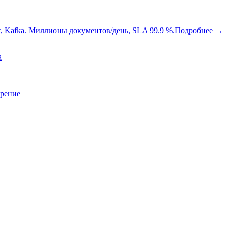
oot, Kafka. Миллионы документов/день, SLA 99.9 %.
Подробнее
→
a
зрение