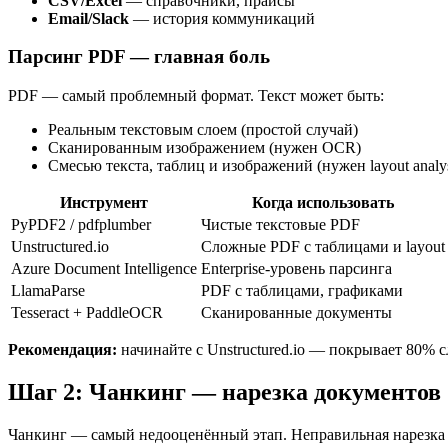
CSV/Excel
— справочники, прайсы
Email/Slack
— история коммуникаций
Парсинг PDF — главная боль
PDF — самый проблемный формат. Текст может быть:
Реальным текстовым слоем (простой случай)
Сканированным изображением (нужен OCR)
Смесью текста, таблиц и изображений (нужен layout analys
Инструмент
Когда использовать
PyPDF2 / pdfplumber
Чистые текстовые PDF
Unstructured.io
Сложные PDF с таблицами и layout
Azure Document Intelligence
Enterprise-уровень парсинга
LlamaParse
PDF с таблицами, графиками
Tesseract + PaddleOCR
Сканированные документы
Рекомендация:
начинайте с Unstructured.io — покрывает 80% 
Шаг 2: Чанкинг — нарезка документов
Чанкинг — самый недооценённый этап. Неправильная нарезка у