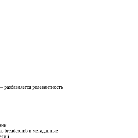
 разбавляется релевантность
анк
ть breadcrumb в метаданные
егий