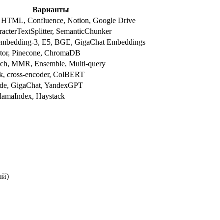
Варианты
TML, Confluence, Notion, Google Drive
acterTextSplitter, SemanticChunker
embedding-3, E5, BGE, GigaChat Embeddings
ctor, Pinecone, ChromaDB
arch, MMR, Ensemble, Multi-query
k, cross-encoder, ColBERT
de, GigaChat, YandexGPT
lamaIndex, Haystack
ый)