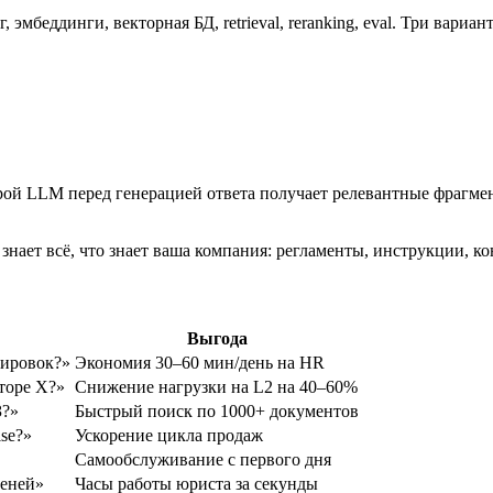
еддинги, векторная БД, retrieval, reranking, eval. Три варианта
торой LLM перед генерацией ответа получает релевантные фрагм
 знает всё, что знает ваша компания: регламенты, инструкции, 
Выгода
дировок?»
Экономия 30–60 мин/день на HR
торе X?»
Снижение нагрузки на L2 на 40–60%
З?»
Быстрый поиск по 1000+ документов
ise?»
Ускорение цикла продаж
Самообслуживание с первого дня
пеней»
Часы работы юриста за секунды